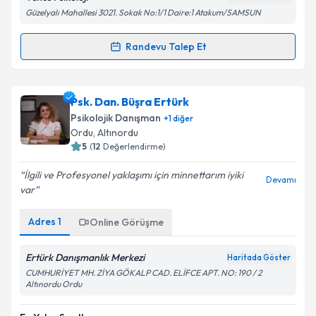
Güzelyalı Mahallesi 3021. Sokak No:1/1 Daire:1 Atakum/SAMSUN
Randevu Talep Et
Randevu Takvimi Talebi
Kişisel verilerimin işlenmesine ilişkin
Aydınlatma
Metni
'ni okudum ve kişisel verilerimin belirtilen
kapsamda işlenmesini kabul ediyorum.
Uzm. Psk. Tansu Akot Akkurt
için randevu takvimi
Psk. Dan. Büşra Ertürk
talebi oluşturun. Size bu uzmandan randevu almanız
Psikolojik Danışman
+
1
diğer
için bir takvim hazırlandığında e-posta ile
Takvim Talebini Gönder
Ordu
, Altınordu
bilgilendireceğiz.
5
(
12
Değerlendirme)
E-posta Adresiniz
İlgili ve Profesyonel yaklaşımı için minnettarım iyiki
Devamı
var
Adres
1
Online Görüşme
Kişisel verilerimin işlenmesine ilişkin
Aydınlatma
Metni
'ni okudum ve kişisel verilerimin belirtilen
Ertürk Danışmanlık Merkezi
Haritada Göster
kapsamda işlenmesini kabul ediyorum.
CUMHURİYET MH. ZİYA GÖKALP CAD. ELİFCE APT. NO: 190 / 2
Altınordu Ordu
Takvim Talebini Gönder