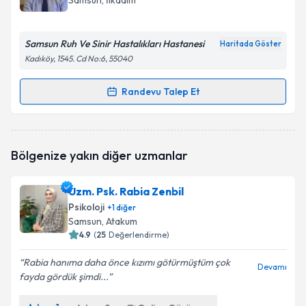
Samsun
, İlkadım
bilgilendireceğiz.
E-posta Adresiniz
Samsun Ruh Ve Sinir Hastalıkları Hastanesi
Haritada Göster
Kadıköy, 1545. Cd No:6, 55040
Randevu Talep Et
Randevu Takvimi Talebi
Kişisel verilerimin işlenmesine ilişkin
Aydınlatma
Metni
'ni okudum ve kişisel verilerimin belirtilen
kapsamda işlenmesini kabul ediyorum.
Uzm. Dr. Faruk Alizadegan
için randevu takvimi
Bölgenize yakın diğer uzmanlar
talebi oluşturun. Size bu uzmandan randevu almanız
için bir takvim hazırlandığında e-posta ile
Takvim Talebini Gönder
bilgilendireceğiz.
Uzm. Psk. Rabia Zenbil
Psikoloji
+
1
diğer
E-posta Adresiniz
Samsun
, Atakum
4.9
(
25
Değerlendirme)
Rabia hanıma daha önce kızımı götürmüştüm çok
Devamı
fayda gördük şimdi...
Kişisel verilerimin işlenmesine ilişkin
Aydınlatma
Metni
'ni okudum ve kişisel verilerimin belirtilen