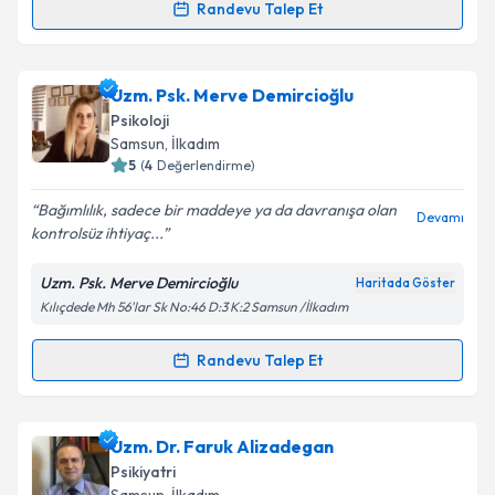
Randevu Talep Et
Randevu Takvimi Talebi
Psk. Neslihan Gürler
için randevu takvimi talebi
Uzm. Psk. Merve Demircioğlu
oluşturun. Size bu uzmandan randevu almanız için bir
Psikoloji
takvim hazırlandığında e-posta ile bilgilendireceğiz.
Samsun
, İlkadım
5
(
4
Değerlendirme)
E-posta Adresiniz
Bağımlılık, sadece bir maddeye ya da davranışa olan
Devamı
kontrolsüz ihtiyaç...
Uzm. Psk. Merve Demircioğlu
Haritada Göster
Kişisel verilerimin işlenmesine ilişkin
Aydınlatma
Kılıçdede Mh 56'lar Sk No:46 D:3 K:2 Samsun /İlkadım
Metni
'ni okudum ve kişisel verilerimin belirtilen
kapsamda işlenmesini kabul ediyorum.
Randevu Talep Et
Randevu Takvimi Talebi
Takvim Talebini Gönder
Uzm. Psk. Merve Demircioğlu
için randevu takvimi
Uzm. Dr. Faruk Alizadegan
talebi oluşturun. Size bu uzmandan randevu almanız
Psikiyatri
için bir takvim hazırlandığında e-posta ile