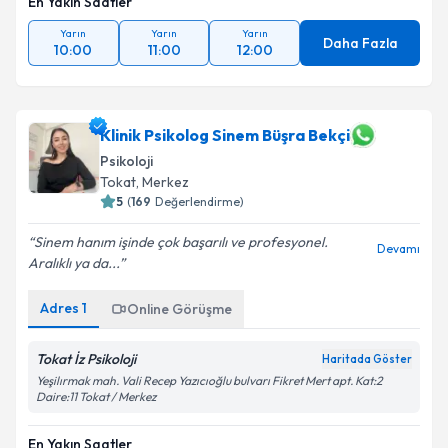
En Yakın Saatler
Yarın
Yarın
Yarın
Daha Fazla
10:00
11:00
12:00
Klinik Psikolog Sinem Büşra Bekçi
Psikoloji
Tokat
, Merkez
5
(
169
Değerlendirme)
Sinem hanım işinde çok başarılı ve profesyonel.
Devamı
Aralıklı ya da...
Adres
1
Online Görüşme
Tokat İz Psikoloji
Haritada Göster
Yeşilırmak mah. Vali Recep Yazıcıoğlu bulvarı Fikret Mert apt. Kat:2
Daire:11 Tokat / Merkez
En Yakın Saatler