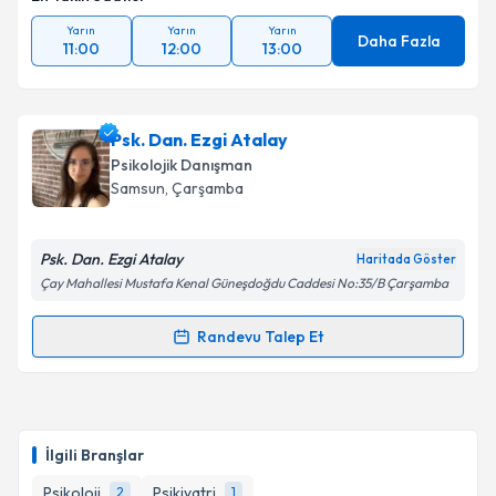
Yarın
Yarın
Yarın
Daha Fazla
11:00
12:00
13:00
Psk. Dan. Ezgi Atalay
Psikolojik Danışman
Samsun
, Çarşamba
Psk. Dan. Ezgi Atalay
Haritada Göster
Çay Mahallesi Mustafa Kenal Güneşdoğdu Caddesi No:35/B Çarşamba
Randevu Talep Et
Randevu Takvimi Talebi
Psk. Dan. Ezgi Atalay
için randevu takvimi talebi
oluşturun. Size bu uzmandan randevu almanız için bir
İlgili Branşlar
takvim hazırlandığında e-posta ile bilgilendireceğiz.
Psikoloji
Psikiyatri
2
1