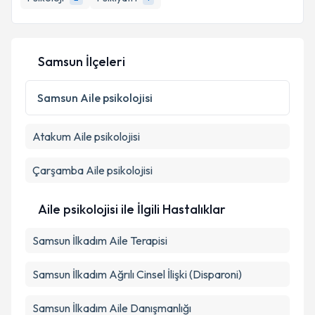
E-posta Adresiniz
Samsun İlçeleri
Kişisel verilerimin işlenmesine ilişkin
Aydınlatma
Metni
'ni okudum ve kişisel verilerimin belirtilen
Samsun
Aile psikolojisi
kapsamda işlenmesini kabul ediyorum.
Atakum
Aile psikolojisi
Takvim Talebini Gönder
Çarşamba
Aile psikolojisi
Aile psikolojisi ile İlgili Hastalıklar
Samsun İlkadım Aile Terapisi
Samsun İlkadım Ağrılı Cinsel İlişki (Disparoni)
Samsun İlkadım Aile Danışmanlığı