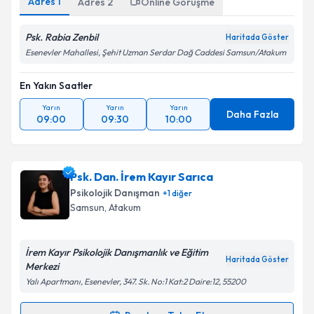
kapsamda işlenmesini kabul ediyorum.
Adres
1
Adres
2
Online Görüşme
Psk. Rabia Zenbil
Haritada Göster
Takvim Talebini Gönder
Esenevler Mahallesi, Şehit Uzman Serdar Dağ Caddesi Samsun/Atakum
En Yakın Saatler
Yarın
Yarın
Yarın
Daha Fazla
09:00
09:30
10:00
Psk. Dan. İrem Kayır Sarıca
Psikolojik Danışman
+
1
diğer
Samsun
, Atakum
İrem Kayır Psikolojik Danışmanlık ve Eğitim
Haritada Göster
Merkezi
Yalı Apartmanı, Esenevler, 347. Sk. No:1 Kat:2 Daire:12, 55200