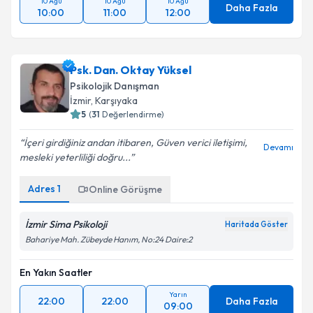
10 Ağu
10 Ağu
10 Ağu
Daha Fazla
10:00
11:00
12:00
Psk. Dan. Oktay Yüksel
Psikolojik Danışman
İzmir
, Karşıyaka
5
(
31
Değerlendirme)
İçeri girdiğiniz andan itibaren, Güven verici iletişimi,
Devamı
mesleki yeterliliği doğru...
Adres
1
Online Görüşme
İzmir Sima Psikoloji
Haritada Göster
Bahariye Mah. Zübeyde Hanım, No:24 Daire:2
En Yakın Saatler
Yarın
22:00
22:00
Daha Fazla
09:00