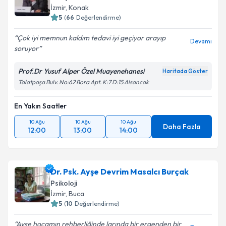
İzmir
, Konak
5
(
66
Değerlendirme)
Çok iyi memnun kaldım tedavi iyi geçiyor arayıp
Devamı
soruyor
Prof.Dr Yusuf Alper Özel Muayenehanesi
Haritada Göster
Talatpaşa Bulv. No:62 Bora Apt. K:7 D:15 Alsancak
En Yakın Saatler
10 Ağu
10 Ağu
10 Ağu
Daha Fazla
12:00
13:00
14:00
Dr. Psk. Ayşe Devrim Masalcı Burçak
Psikoloji
İzmir
, Buca
5
(
10
Değerlendirme)
Ayşe hocamın rehberliğinde larında bir ergenden bir