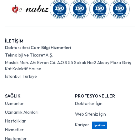
İLETİŞİM
Doktorsitesi Com Bilgi Hizmetleri
Teknoloji ve Ticaret A.Ş.
Maslak Mah. Ahi Evran Cd. A.O.S 55 Sokak No:2 Aksoy Plaza Giriş
Kat Kolektif House
İstanbul, Türkiye
SAĞLIK
PROFESYONELLER
Uzmanlar
Doktorlar İçin
Uzmanlık Alanları
Web Siteniz İçin
Hastalıklar
Kariyer
İşe Alım
Hizmetler
Hastaneler