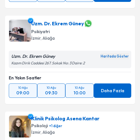
Uzm. Dr. Ekrem Güney
Psikiyatri
İzmir
, Aliağa
Uzm. Dr. Ekrem Güney
Haritada Göster
Kazım Dirik Caddesi 267. Sokak No: 3 Daire: 2
En Yakın Saatler
10 Ağu
10 Ağu
10 Ağu
Daha Fazla
09:00
09:30
10:00
Klinik Psikolog Asena Kantar
Psikoloji
+
1
diğer
İzmir
, Aliağa