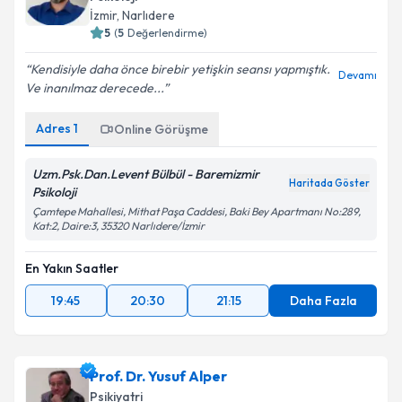
İzmir
, Narlıdere
5
(
5
Değerlendirme)
Kendisiyle daha önce birebir yetişkin seansı yapmıştık.
Devamı
Ve inanılmaz derecede...
Adres
1
Online Görüşme
Uzm.Psk.Dan.Levent Bülbül - Baremizmir
Haritada Göster
Psikoloji
Çamtepe Mahallesi, Mithat Paşa Caddesi, Baki Bey Apartmanı No:289,
Kat:2, Daire:3, 35320 Narlıdere/İzmir
En Yakın Saatler
19:45
20:30
21:15
Daha Fazla
Prof. Dr. Yusuf Alper
Psikiyatri