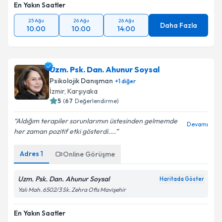
En Yakın Saatler
25 Ağu
26 Ağu
26 Ağu
Daha Fazla
10:00
10:00
14:00
Uzm. Psk. Dan. Ahunur Soysal
Psikolojik Danışman
+
1
diğer
İzmir
, Karşıyaka
5
(
67
Değerlendirme)
Aldığım terapiler sorunlarımın üstesinden gelmemde
Devamı
her zaman pozitif etki gösterdi....
Adres
1
Online Görüşme
Uzm. Psk. Dan. Ahunur Soysal
Haritada Göster
Yalı Mah. 6502/3 Sk. Zehra Ofis Mavişehir
En Yakın Saatler