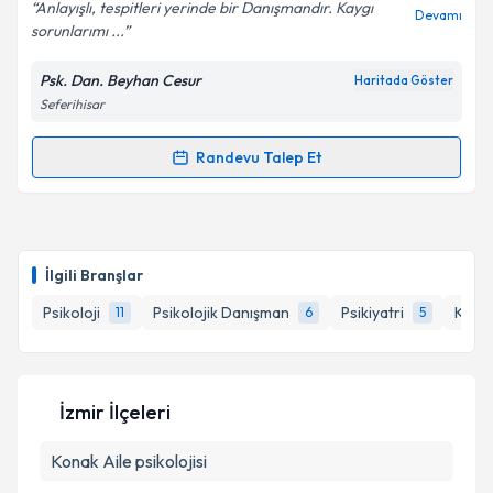
Anlayışlı, tespitleri yerinde bir Danışmandır. Kaygı
Devamı
sorunlarımı ...
Psk. Dan. Beyhan Cesur
Haritada Göster
Kişisel verilerimin işlenmesine ilişkin
Aydınlatma
Seferihisar
Metni
'ni okudum ve kişisel verilerimin belirtilen
kapsamda işlenmesini kabul ediyorum.
Randevu Talep Et
Randevu Takvimi Talebi
Takvim Talebini Gönder
Psk. Dan. Beyhan Cesur
için randevu takvimi talebi
oluşturun. Size bu uzmandan randevu almanız için bir
İlgili Branşlar
takvim hazırlandığında e-posta ile bilgilendireceğiz.
Psikoloji
Psikolojik Danışman
Psikiyatri
Klini
11
6
5
E-posta Adresiniz
İzmir İlçeleri
Kişisel verilerimin işlenmesine ilişkin
Aydınlatma
Konak
Aile psikolojisi
Metni
'ni okudum ve kişisel verilerimin belirtilen
kapsamda işlenmesini kabul ediyorum.