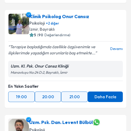
Klinik Psikolog Onur Cansız
Psikoloji
+
2
diğer
İzmir
, Bayraklı
5
(
90
Değerlendirme)
Terapiye başladığımda özellikle özgüvenimle ve
Devamı
ilişkilerimde yaşadığım sorunlarla baş etmekte...
Uzm. Kl. Psk. Onur Cansız Kliniği
Manavkuyu No:24 D:2, Bayraklı, İzmir
En Yakın Saatler
19:00
20:00
21:00
Daha Fazla
Uzm. Psk. Dan. Levent Bülbül
Psikoloji