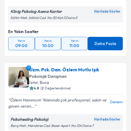
Klinig Psikolog Asena Kantar
Haritada Göster
Kültür Mah. İstiklal Cad. No:30 Kat:3 Daire:5
En Yakın Saatler
Yarın
Yarın
Yarın
Daha Fazla
09:00
10:00
11:00
Uzm. Psk. Dan. Özlem Mutlu Işık
Psikolojik Danışman
İzmir
, Buca
4.8
(
2
Değerlendirme)
Özlem Hanımcım “Alanında çok profesyonel, sakin ve
Devamı
güven veren...
Psikohealing Psikoloji
Haritada Göster
Barış Mah. Menderes Cad. Bazer Apart. No:124 Daire:7