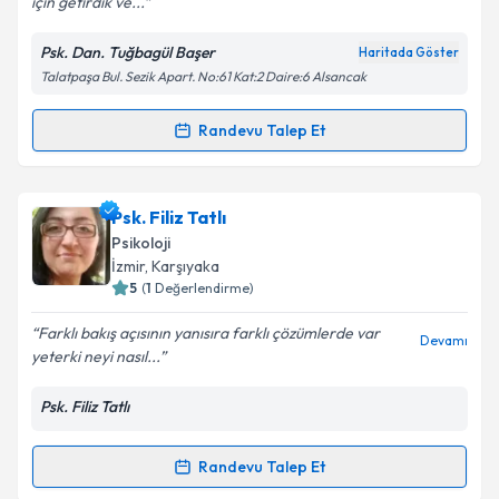
için getirdik ve...
Psk. Dan. Tuğbagül Başer
Haritada Göster
Kişisel verilerimin işlenmesine ilişkin
Aydınlatma
Talatpaşa Bul. Sezik Apart. No:61 Kat:2 Daire:6 Alsancak
Metni
'ni okudum ve kişisel verilerimin belirtilen
kapsamda işlenmesini kabul ediyorum.
Randevu Talep Et
Randevu Takvimi Talebi
Takvim Talebini Gönder
Psk. Dan. Tuğbagül Başer
için randevu takvimi talebi
Psk. Filiz Tatlı
oluşturun. Size bu uzmandan randevu almanız için bir
Psikoloji
takvim hazırlandığında e-posta ile bilgilendireceğiz.
İzmir
, Karşıyaka
5
(
1
Değerlendirme)
E-posta Adresiniz
Farklı bakış açısının yanısıra farklı çözümlerde var
Devamı
yeterki neyi nasıl...
Psk. Filiz Tatlı
Kişisel verilerimin işlenmesine ilişkin
Aydınlatma
Metni
'ni okudum ve kişisel verilerimin belirtilen
kapsamda işlenmesini kabul ediyorum.
Randevu Talep Et
Randevu Takvimi Talebi