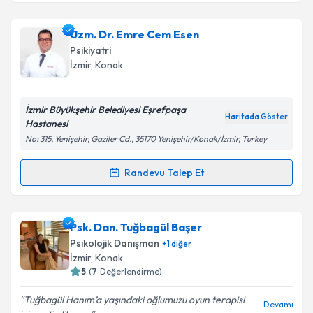
Klinik Psikolog Berken Gündüz
için randevu takvimi
Uzm. Dr. Emre Cem Esen
talebi oluşturun. Size bu uzmandan randevu almanız
Psikiyatri
için bir takvim hazırlandığında e-posta ile
İzmir
, Konak
bilgilendireceğiz.
E-posta Adresiniz
İzmir Büyükşehir Belediyesi Eşrefpaşa
Haritada Göster
Hastanesi
No: 315, Yenişehir, Gaziler Cd., 35170 Yenişehir/Konak/İzmir, Turkey
Kişisel verilerimin işlenmesine ilişkin
Aydınlatma
Randevu Talep Et
Randevu Takvimi Talebi
Metni
'ni okudum ve kişisel verilerimin belirtilen
kapsamda işlenmesini kabul ediyorum.
Uzm. Dr. Emre Cem Esen
için randevu takvimi talebi
Psk. Dan. Tuğbagül Başer
oluşturun. Size bu uzmandan randevu almanız için bir
Takvim Talebini Gönder
Psikolojik Danışman
+
1
diğer
takvim hazırlandığında e-posta ile bilgilendireceğiz.
İzmir
, Konak
5
(
7
Değerlendirme)
E-posta Adresiniz
Tuğbagül Hanım’a yaşındaki oğlumuzu oyun terapisi
Devamı