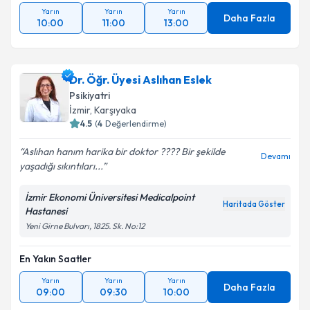
Yarın
Yarın
Yarın
Daha Fazla
10:00
11:00
13:00
Dr. Öğr. Üyesi Aslıhan Eslek
Psikiyatri
İzmir
, Karşıyaka
4.5
(
4
Değerlendirme)
Aslıhan hanım harika bir doktor ???? Bir şekilde
Devamı
yaşadığı sıkıntıları...
İzmir Ekonomi Üniversitesi Medicalpoint
Haritada Göster
Hastanesi
Yeni Girne Bulvarı, 1825. Sk. No:12
En Yakın Saatler
Yarın
Yarın
Yarın
Daha Fazla
09:00
09:30
10:00