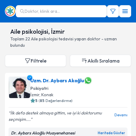
Doktor, klinik ara...
Aile psikolojisi, İzmir
Toplam
22
Aile psikolojisi
tedavisi yapan doktor - uzman
bulundu
Filtrele
Akıllı Sıralama
Uzm. Dr. Aybars Akoğlu
Psikiyatri
İzmir
, Konak
5
(
85
Değerlendirme)
İlk defa destek almaya gittim, ve iyi ki doktorumu
Devamı
seçmişim....
Dr. Aybars Akoğlu Muayenehanesi
Haritada Göster