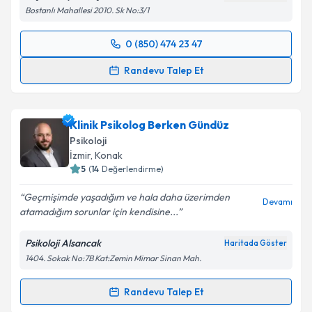
Bostanlı Mahallesi 2010. Sk No:3/1
Takvim Talebini Gönder
0 (850) 474 23 47
Randevu Takvimi Talebi
Randevu Talep Et
Klinik Psikolog Mehmet Ali Bulut
için randevu
takvimi talebi oluşturun. Size bu uzmandan randevu
Klinik Psikolog Berken Gündüz
almanız için bir takvim hazırlandığında e-posta ile
bilgilendireceğiz.
Psikoloji
İzmir
, Konak
E-posta Adresiniz
5
(
14
Değerlendirme)
Geçmişimde yaşadığım ve hala daha üzerimden
Devamı
atamadığım sorunlar için kendisine...
Kişisel verilerimin işlenmesine ilişkin
Aydınlatma
Psikoloji Alsancak
Haritada Göster
Metni
'ni okudum ve kişisel verilerimin belirtilen
1404. Sokak No:7B Kat:Zemin Mimar Sinan Mah.
kapsamda işlenmesini kabul ediyorum.
Randevu Talep Et
Randevu Takvimi Talebi
Takvim Talebini Gönder