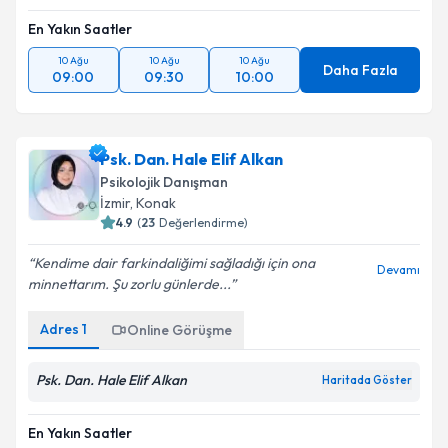
En Yakın Saatler
10 Ağu
10 Ağu
10 Ağu
Daha Fazla
09:00
09:30
10:00
Psk. Dan. Hale Elif Alkan
Psikolojik Danışman
İzmir
, Konak
4.9
(
23
Değerlendirme)
Kendime dair farkindaliğimi sağladığı için ona
Devamı
minnettarım. Şu zorlu günlerde...
Adres
1
Online Görüşme
Psk. Dan. Hale Elif Alkan
Haritada Göster
En Yakın Saatler