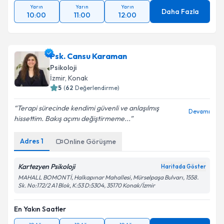
Yarın
Yarın
Yarın
Daha Fazla
10:00
11:00
12:00
Psk. Cansu Karaman
Psikoloji
İzmir
, Konak
5
(
62
Değerlendirme)
Terapi sürecinde kendimi güvenli ve anlaşılmış
Devamı
hissettim. Bakış açımı değiştirmeme...
Adres
1
Online Görüşme
Kartezyen Psikoloji
Haritada Göster
MAHALL BOMONTİ, Halkapınar Mahallesi, Mürselpaşa Bulvarı, 1558.
Sk. No:172/2 A1 Blok, K:53 D:5304, 35170 Konak/İzmir
En Yakın Saatler