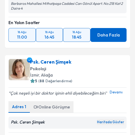
Barbaros Mahallesi Mithatpaşa Caddesi Can Gönül Apart. No:218 Kat 2
Daire 4
En Yakın Saatler
18 Ağu
18 Ağu
18 Ağu
Daha Fazla
11:00
16:45
18:45
Psk. Ceren Şimşek
Psikoloji
İzmir
, Aliağa
5
(
88
Değerlendirme)
Devamı
Çok neşeli iyi bir doktor işinin ehli diyebileceğim biri
Adres
1
Online Görüşme
Psk. Ceren Şimşek
Haritada Göster