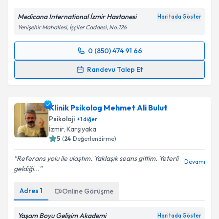
Medicana International İzmir Hastanesi
Haritada Göster
Yenişehir Mahallesi, İşçiler Caddesi, No:126
0 (850) 474 91 66
Randevu Takvimi Talebi
Randevu Talep Et
Klinik Psikolog Burçin Deniz
için randevu takvimi
talebi oluşturun. Size bu uzmandan randevu almanız
Klinik Psikolog Mehmet Ali Bulut
için bir takvim hazırlandığında e-posta ile
bilgilendireceğiz.
Psikoloji
+
1
diğer
İzmir
, Karşıyaka
E-posta Adresiniz
5
(
24
Değerlendirme)
Referans yolu ile ulaştım. Yaklaşık seans gittim. Yeterli
Devamı
geldiği...
Kişisel verilerimin işlenmesine ilişkin
Aydınlatma
Adres
1
Online Görüşme
Metni
'ni okudum ve kişisel verilerimin belirtilen
kapsamda işlenmesini kabul ediyorum.
Yaşam Boyu Gelişim Akademi
Haritada Göster