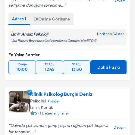
Devamı
yetişkine dönüşüm sürecime...
Adres
1
Online Görüşme
İzmir Analiz Psikoloji
Haritada Göster
Vali Rahmi Bey Mahallesi Menderes Caddesi No:57 D:2
En Yakın Saatler
10 Ağu
10 Ağu
10 Ağu
Daha Fazla
10:00
12:45
13:30
Klinik Psikolog Burçin Deniz
Psikoloji
+
1
diğer
İzmir
, Konak
5
(
1
Değerlendirme)
Dalında çok uzman, genç yaşına rağmen çok başarılı
Devamı
bir terapist....