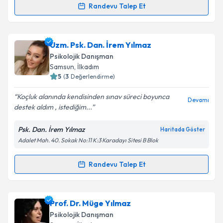
Kişisel verilerimin işlenmesine ilişkin
Aydınlatma
Randevu Talep Et
Randevu Takvimi Talebi
Metni
'ni okudum ve kişisel verilerimin belirtilen
kapsamda işlenmesini kabul ediyorum.
Psk. Nazlı Kol Yılmaz
için randevu takvimi talebi
Uzm. Psk. Dan. İrem Yılmaz
oluşturun. Size bu uzmandan randevu almanız için bir
Takvim Talebini Gönder
Psikolojik Danışman
takvim hazırlandığında e-posta ile bilgilendireceğiz.
Samsun
, İlkadım
5
(
3
Değerlendirme)
E-posta Adresiniz
Koçluk alanında kendisinden sınav süreci boyunca
Devamı
destek aldım , istediğim...
Psk. Dan. İrem Yılmaz
Haritada Göster
Kişisel verilerimin işlenmesine ilişkin
Aydınlatma
Adalet Mah. 40. Sokak No:11 K:3 Karadayı Sitesi B Blok
Metni
'ni okudum ve kişisel verilerimin belirtilen
kapsamda işlenmesini kabul ediyorum.
Randevu Talep Et
Randevu Takvimi Talebi
Takvim Talebini Gönder
Uzm. Psk. Dan. İrem Yılmaz
için randevu takvimi
Prof. Dr. Müge Yılmaz
talebi oluşturun. Size bu uzmandan randevu almanız
Psikolojik Danışman
için bir takvim hazırlandığında e-posta ile