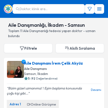
Doktor, klinik ara...
Aile Danışmanlığı, İlkadım - Samsun
Toplam
11
Aile Danışmanlığı
tedavisi yapan doktor - uzman
bulundu
Filtrele
Akıllı Sıralama
Aile Danışmanı İrem Çelik Akyüz
Aile Danışmanı
Samsun
, İlkadım
5
(
92
Değerlendirme)
Bizim güzel uzmanımız! ! Eşim başlama konusunda
Devamı
çoğu kişi gibi...
Adres
1
Online Görüşme