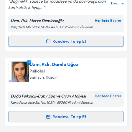
Bağımlılık, sadece bir maddeye ya da davranışa olan
Devamı
kontrolsüz ihtiyaç...
Uzm. Psk. Merve Demircioğlu
Haritada Göster
Kişisel verilerimin işlenmesine ilişkin
Aydınlatma
Kılıçdede Mh 56'lar Sk No:46 D:3 K:2 Samsun /İlkadım
Metni
'ni okudum ve kişisel verilerimin belirtilen
kapsamda işlenmesini kabul ediyorum.
Randevu Talep Et
Randevu Takvimi Talebi
Takvim Talebini Gönder
Uzm. Psk. Merve Demircioğlu
için randevu takvimi
Uzm. Psk. Damla Uğuz
talebi oluşturun. Size bu uzmandan randevu almanız
Psikoloji
için bir takvim hazırlandığında e-posta ile
Samsun
, İlkadım
bilgilendireceğiz.
E-posta Adresiniz
Doğa Psikoloji-Baby Spa ve Oyun Atölyesi
Haritada Göster
Karadeniz, İnce Sk. No: 103/4, 55060 İlkadım/Samsun
Randevu Talep Et
Randevu Takvimi Talebi
Kişisel verilerimin işlenmesine ilişkin
Aydınlatma
Metni
'ni okudum ve kişisel verilerimin belirtilen