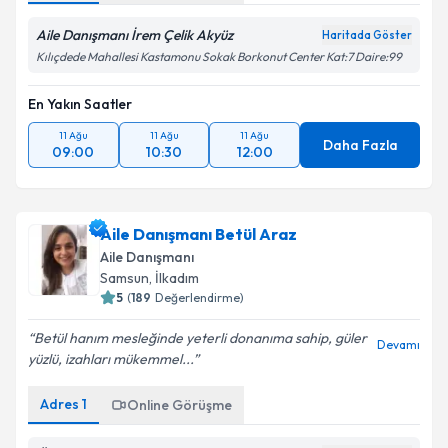
Aile Danışmanı İrem Çelik Akyüz
Haritada Göster
Kılıçdede Mahallesi Kastamonu Sokak Borkonut Center Kat:7 Daire:99
En Yakın Saatler
11 Ağu
11 Ağu
11 Ağu
Daha Fazla
09:00
10:30
12:00
Aile Danışmanı Betül Araz
Aile Danışmanı
Samsun
, İlkadım
5
(
189
Değerlendirme)
Betül hanım mesleğinde yeterli donanıma sahip, güler
Devamı
yüzlü, izahları mükemmel...
Adres
1
Online Görüşme