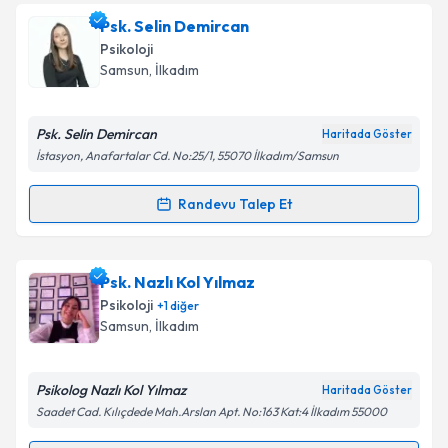
kapsamda işlenmesini kabul ediyorum.
Uzm. Psk. Damla Uğuz
için randevu takvimi talebi
Psk. Selin Demircan
oluşturun. Size bu uzmandan randevu almanız için bir
Psikoloji
takvim hazırlandığında e-posta ile bilgilendireceğiz.
Takvim Talebini Gönder
Samsun
, İlkadım
E-posta Adresiniz
Psk. Selin Demircan
Haritada Göster
İstasyon, Anafartalar Cd. No:25/1, 55070 İlkadım/Samsun
Kişisel verilerimin işlenmesine ilişkin
Aydınlatma
Randevu Talep Et
Randevu Takvimi Talebi
Metni
'ni okudum ve kişisel verilerimin belirtilen
kapsamda işlenmesini kabul ediyorum.
Psk. Selin Demircan
için randevu takvimi talebi
Psk. Nazlı Kol Yılmaz
oluşturun. Size bu uzmandan randevu almanız için bir
Takvim Talebini Gönder
Psikoloji
+
1
diğer
takvim hazırlandığında e-posta ile bilgilendireceğiz.
Samsun
, İlkadım
E-posta Adresiniz
Psikolog Nazlı Kol Yılmaz
Haritada Göster
Saadet Cad. Kılıçdede Mah.Arslan Apt. No:163 Kat:4 İlkadım 55000