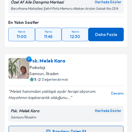
Özel Af Aile Danışma Merkezi
Haritada Göster
Baruthane Mahallesi Şehit Polis Memuru Atakan Arslan Sokak No:12/A
En Yakın Saatler
Yarın
Yarın
Yarın
Daha Fazla
11:00
11:45
12:30
Psk. Melek Kara
Psikoloji
Samsun
, İlkadım
5
(
2
Değerlendirme)
Melek hanımdan yaklaşık aydır terapi alıyorum.
Devamı
Hayatımın kapkaranlık olduğunu...
Psk. Melek Kara
Haritada Göster
Samsun/İlkadım
Randevu Talep Et