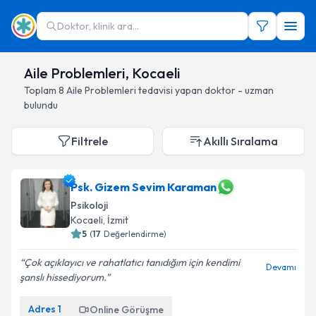
Doktor, klinik ara...
Aile Problemleri, Kocaeli
Toplam
8
Aile Problemleri
tedavisi yapan doktor - uzman
bulundu
Filtrele
Akıllı Sıralama
Psk. Gizem Sevim Karaman
Psikoloji
Kocaeli
, İzmit
5
(
17
Değerlendirme)
Çok açıklayıcı ve rahatlatıcı tanıdığım için kendimi
Devamı
şanslı hissediyorum.
Adres
1
Online Görüşme