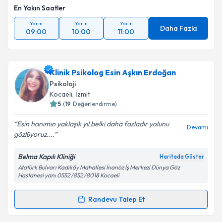
En Yakın Saatler
Yarın
Yarın
Yarın
Daha Fazla
09:00
10:00
11:00
Klinik Psikolog Esin Aşkın Erdoğan
Psikoloji
Kocaeli
, İzmit
5
(
19
Değerlendirme)
Esin hanımın yaklaşık yıl belki daha fazladır yolunu
Devamı
gözlüyoruz....
Belma Kapılı Kliniği
Haritada Göster
Atatürk Bulvarı Kadıköy Mahallesi İnanöz İş Merkezi Dünya Göz
Hastanesi yanı 0552 /852 /8018 Kocaeli
Randevu Talep Et
Randevu Takvimi Talebi