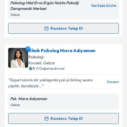
E-posta Adresiniz
Psikolog Hilal Erva Ergün Nokta Psikoliji
Haritada Göster
Danışmanlık Merkezi
Gebze
Kişisel verilerimin işlenmesine ilişkin
Aydınlatma
Randevu Talep Et
Randevu Takvimi Talebi
Metni
'ni okudum ve kişisel verilerimin belirtilen
kapsamda işlenmesini kabul ediyorum.
Psk. Hilal Erva Ergün
için randevu takvimi talebi
Klinik Psikolog Mısra Adıyaman
oluşturun. Size bu uzmandan randevu almanız için bir
Takvim Talebini Gönder
Psikoloji
takvim hazırlandığında e-posta ile bilgilendireceğiz.
Kocaeli
, Gebze
5
(
1
Değerlendirme)
E-posta Adresiniz
Gayet olumlu bir yaklaşımla çok iyi birkaç seans
Devamı
yaptık. Kendisiyle...
Psk. Mısra Adıyaman
Kişisel verilerimin işlenmesine ilişkin
Aydınlatma
Gebze
Metni
'ni okudum ve kişisel verilerimin belirtilen
kapsamda işlenmesini kabul ediyorum.
Randevu Talep Et
Randevu Takvimi Talebi