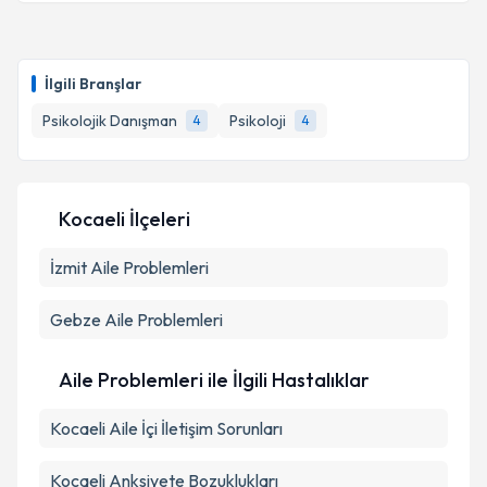
Takvim Talebini Gönder
Klinik Psikolog Mısra Adıyaman
için randevu
takvimi talebi oluşturun. Size bu uzmandan randevu
İlgili Branşlar
almanız için bir takvim hazırlandığında e-posta ile
bilgilendireceğiz.
Psikolojik Danışman
Psikoloji
4
4
E-posta Adresiniz
Kocaeli İlçeleri
İzmit
Aile Problemleri
Kişisel verilerimin işlenmesine ilişkin
Aydınlatma
Metni
'ni okudum ve kişisel verilerimin belirtilen
kapsamda işlenmesini kabul ediyorum.
Gebze
Aile Problemleri
Takvim Talebini Gönder
Aile Problemleri ile İlgili Hastalıklar
Kocaeli Aile İçi İletişim Sorunları
Kocaeli Anksiyete Bozuklukları