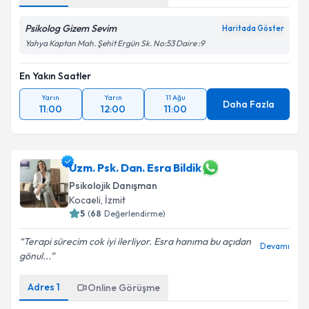
Psikolog Gizem Sevim
Haritada Göster
Yahya Kaptan Mah. Şehit Ergün Sk. No:53 Daire :9
En Yakın Saatler
Yarın
Yarın
11 Ağu
Daha Fazla
11:00
12:00
11:00
Uzm. Psk. Dan. Esra Bildik
Psikolojik Danışman
Kocaeli
, İzmit
5
(
68
Değerlendirme)
Terapi sürecim cok iyi ilerliyor. Esra hanıma bu açıdan
Devamı
gönul...
Adres
1
Online Görüşme