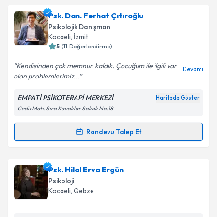
Klinik Psikolog Esin Aşkın Erdoğan
için randevu
Psk. Dan. Ferhat Çıtıroğlu
takvimi talebi oluşturun. Size bu uzmandan randevu
Psikolojik Danışman
almanız için bir takvim hazırlandığında e-posta ile
Kocaeli
, İzmit
bilgilendireceğiz.
5
(
11
Değerlendirme)
E-posta Adresiniz
Kendisinden çok memnun kaldık. Çocuğum ile ilgili var
Devamı
olan problemlerimiz...
EMPATİ PSİKOTERAPİ MERKEZİ
Haritada Göster
Cedit Mah. Sıra Kavaklar Sokak No:18
Kişisel verilerimin işlenmesine ilişkin
Aydınlatma
Metni
'ni okudum ve kişisel verilerimin belirtilen
kapsamda işlenmesini kabul ediyorum.
Randevu Talep Et
Randevu Takvimi Talebi
Takvim Talebini Gönder
Psk. Dan. Ferhat Çıtıroğlu
için randevu takvimi
Psk. Hilal Erva Ergün
talebi oluşturun. Size bu uzmandan randevu almanız
Psikoloji
için bir takvim hazırlandığında e-posta ile
Kocaeli
, Gebze
bilgilendireceğiz.