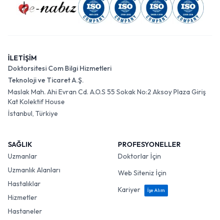
İLETİŞİM
Doktorsitesi Com Bilgi Hizmetleri
Teknoloji ve Ticaret A.Ş.
Maslak Mah. Ahi Evran Cd. A.O.S 55 Sokak No:2 Aksoy Plaza Giriş
Kat Kolektif House
İstanbul, Türkiye
SAĞLIK
PROFESYONELLER
Uzmanlar
Doktorlar İçin
Uzmanlık Alanları
Web Siteniz İçin
Hastalıklar
Kariyer
İşe Alım
Hizmetler
Hastaneler