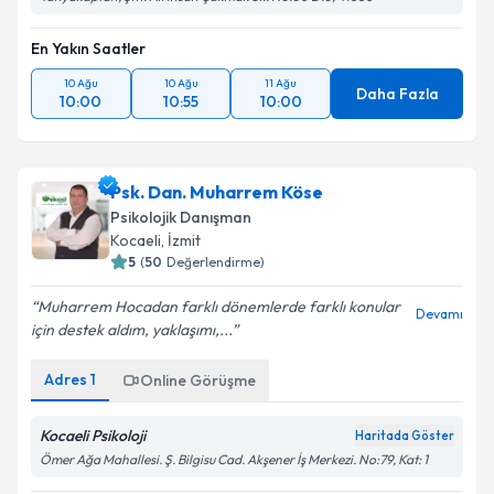
En Yakın Saatler
10 Ağu
10 Ağu
11 Ağu
Daha Fazla
10:00
10:55
10:00
Psk. Dan. Muharrem Köse
Psikolojik Danışman
Kocaeli
, İzmit
5
(
50
Değerlendirme)
Muharrem Hocadan farklı dönemlerde farklı konular
Devamı
için destek aldım, yaklaşımı,...
Adres
1
Online Görüşme
Kocaeli Psikoloji
Haritada Göster
Ömer Ağa Mahallesi. Ş. Bilgisu Cad. Akşener İş Merkezi. No:79, Kat: 1