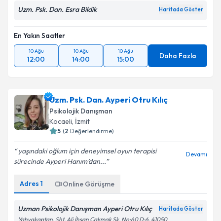
Uzm. Psk. Dan. Esra Bildik
Haritada Göster
En Yakın Saatler
10 Ağu
10 Ağu
10 Ağu
Daha Fazla
12:00
14:00
15:00
Uzm. Psk. Dan. Ayperi Otru Kılıç
Psikolojik Danışman
Kocaeli
, İzmit
5
(
2
Değerlendirme)
yaşındaki oğlum için deneyimsel oyun terapisi
Devamı
sürecinde Ayperi Hanım’dan...
Adres
1
Online Görüşme
Uzman Psikolojik Danışman Ayperi Otru Kılıç
Haritada Göster
Yahyakaptan, Şht. Ali İhsan Çakmak Sk. No:60 D:6, 41050