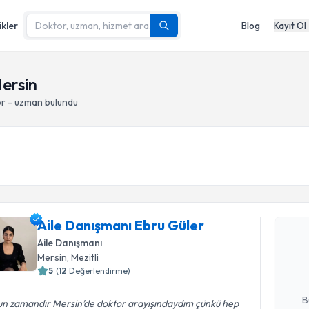
ikler
Blog
Kayıt Ol
Mersin
or - uzman bulundu
Randevu T
Aile Danışmanı Ebru Güler
Aile Danı
oluşturun. 
Aile Danışmanı
hazırlandığ
Mersin
, Mezitli
5
(
12
Değerlendirme)
E-posta Ad
B
un zamandır Mersin’de doktor arayışındaydım çünkü hep