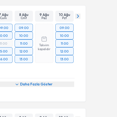
7 Ağu
8 Ağu
9 Ağu
10 Ağu
Cum
Cmt
Paz
Pzt
09:00
09:00
09:00
10:00
10:00
10:00
11:00
11:00
11:00
Takvim
kapalıdır
15:00
12:00
12:00
16:00
13:00
13:00
Daha Fazla Göster