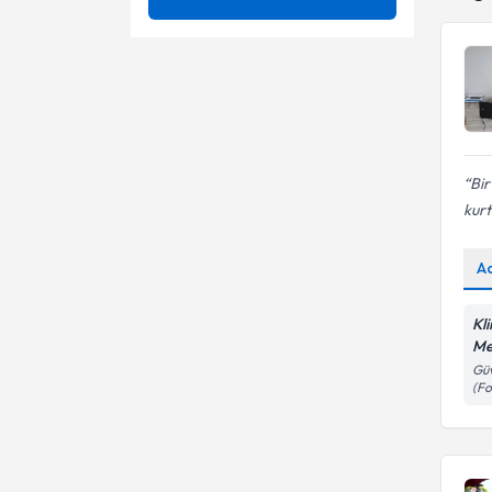
Aile Danışmanlığı
Ünvan
Aile Danışmanlığı
Aile İçi İletişim Sorunları
Aile Dizimi
Doğu Akdeniz Üniversitesi
Aile İçi Pozisyonlar
Aile İçi İletişimsizlik
PAMUKKALE ÜNIVERSITESI
Aile Danışmanı
Anksiyete (Kaygı) Bozuklukları
Aile Problemleri
Bir
kur
Anne - Baba Ayrılığı
Ailede yas süreci
Benlik İle İlgili Problemler
A
Bağlanma sorunları
Boşanma Danışmanlığı
Çocuk Ergen Danışmanlığı
Kl
Me
Boşanma Oryantasyonu ve
Evlilik danışmanlığı
Güv
Evlilik Krizleri
(Fo
Çift Danışmanlığı
Evlilik Problemleri ve Boşanma
Evlilik ve çift danışmanlığı