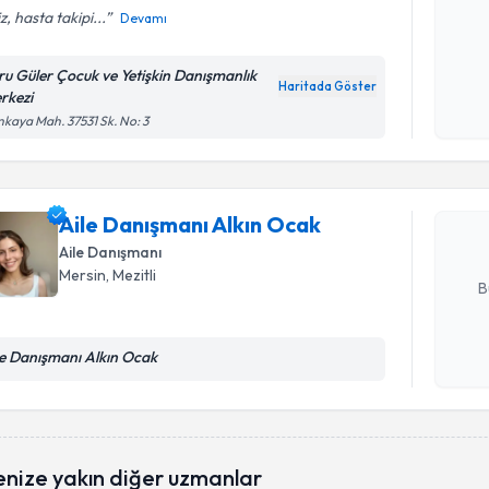
iz, hasta takipi...
Devamı
Kişisel
ru Güler Çocuk ve Yetişkin Danışmanlık
okudum
Haritada Göster
rkezi
Randevu T
işlenm
kaya Mah. 37531 Sk. No: 3
Aile Danı
oluşturun. 
hazırlandığ
Aile Danışmanı Alkın Ocak
Aile Danışmanı
E-posta Ad
Mersin
, Mezitli
B
le Danışmanı Alkın Ocak
Kişisel
okudum
işlenm
enize yakın diğer uzmanlar