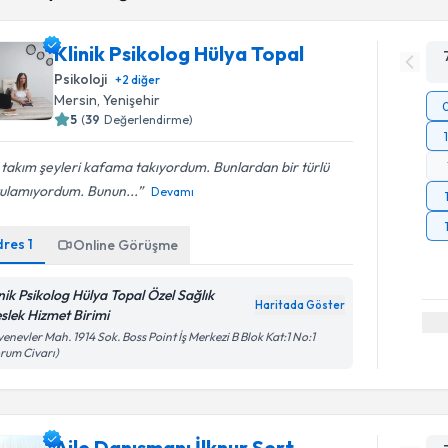
Klinik Psikolog Hülya Topal
Psikoloji
+
2
diğer
Mersin
, Yenişehir
5
(
39
Değerlendirme)
 takım şeyleri kafama takıyordum. Bunlardan bir türlü
tulamıyordum. Bunun...
Devamı
dres
1
Online Görüşme
inik Psikolog Hülya Topal Özel Sağlık
Haritada Göster
slek Hizmet Birimi
enevler Mah. 1914 Sok. Boss Point İş Merkezi B Blok Kat:1 No:1
rum Civarı)
Aile Danışmanı İlknur Sert