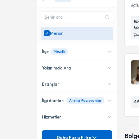
ilgis
Eb
Me
Mersin
Çan
İlçe
Mezitli
Yakınımda Ara
Branşlar
Konumuma yakın uzmanları
Mezitli
göster
Yenişehir
İlgi Alanları
Aile İçi Pozisyonlar
Ai
Hizmetler
Aile Danışmanı
Mezuniyet
Bölg
Ağlama ve Öfke Nöbetleri
Daha Fazla Filtre