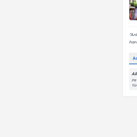
Ank
hani
A
Ai
Ptt
Yü