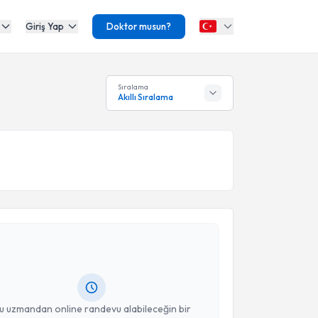
Giriş Yap
Doktor musun?
Sıralama
Akıllı Sıralama
akvimi Talebi
şmanı Ebru Güler
için randevu takvimi talebi
Size bu uzmandan randevu almanız için bir takvim
ında e-posta ile bilgilendireceğiz.
resiniz
u uzmandan online randevu alabileceğin bir