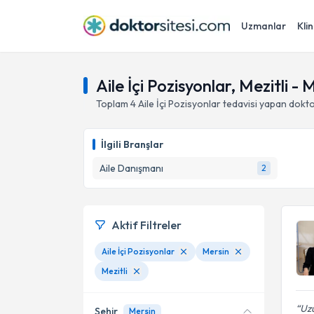
Uzmanlar
Klin
Aile İçi Pozisyonlar, Mezitli - 
Toplam
4
Aile İçi Pozisyonlar
tedavisi yapan dokt
İlgili Branşlar
Aile Danışmanı
2
Aktif Filtreler
Aile İçi Pozisyonlar
Mersin
Mezitli
Uz
Şehir
Mersin