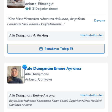
Ankara
, Etimesgut
5
(
3
Değerlendirme)
Size hissettirmeden ruhunuza dokunan, öz şefkati
Devamı
kendinizi fark ederek keşfetmenizi...
Aile Danışmanı Arife Ateş
Haritada Göster
Randevu Talep Et
Randevu Takvimi Talebi
Aile Danışmanı Arife Ateş
için randevu takvimi talebi
Aile Danışmanı Emine Ayrancı
oluşturun. Size bu uzmandan randevu almanız için bir
Aile Danışmanı
takvim hazırlandığında e-posta ile bilgilendireceğiz.
Ankara
, Çankaya
E-posta Adresiniz
Aile Danışmanı Emine Ayrancı
Haritada Göster
Büyük Esat Mahallesi Kahraman Kadın Sokak Özgürkent Sitesi No:20/9
Çankaya Ankara