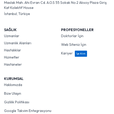
Maslak Mah. Ahi Evran Cd. A.O.S 55 Sokak No:2 Aksoy Plaza Giriş
Kat Kolektif House
İstanbul, Türkiye
SAĞLIK
PROFESYONELLER
Uzmanlar
Doktorlar İçin
Uzmanlık Alanları
Web Siteniz İçin
Hastalıklar
Kariyer
İşe Alım
Hizmetler
Hastaneler
KURUMSAL
Hakkımızda
Bize Ulaşın
Gizlilik Politikası
Google Takvim Entegrasyonu