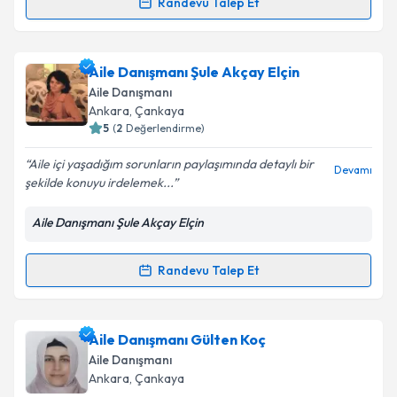
Randevu Talep Et
Randevu Takvimi Talebi
kapsamda işlenmesini kabul ediyorum.
Takvim Talebini Gönder
Aile Danışmanı Gülçin Harmankaya
için randevu
Aile Danışmanı Şule Akçay Elçin
takvimi talebi oluşturun. Size bu uzmandan randevu
Aile Danışmanı
almanız için bir takvim hazırlandığında e-posta ile
Ankara
, Çankaya
bilgilendireceğiz.
5
(
2
Değerlendirme)
E-posta Adresiniz
Aile içi yaşadığım sorunların paylaşımında detaylı bir
Devamı
şekilde konuyu irdelemek...
Aile Danışmanı Şule Akçay Elçin
Kişisel verilerimin işlenmesine ilişkin
Aydınlatma
Metni
'ni okudum ve kişisel verilerimin belirtilen
Randevu Talep Et
Randevu Takvimi Talebi
kapsamda işlenmesini kabul ediyorum.
Takvim Talebini Gönder
Aile Danışmanı Şule Akçay Elçin
için randevu
Aile Danışmanı Gülten Koç
takvimi talebi oluşturun. Size bu uzmandan randevu
Aile Danışmanı
almanız için bir takvim hazırlandığında e-posta ile
Ankara
, Çankaya
bilgilendireceğiz.