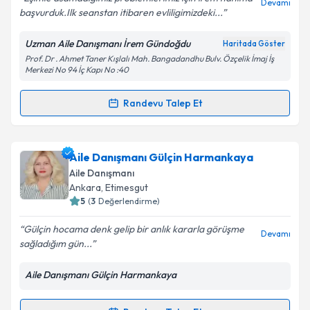
Devamı
başvurduk.Ilk seanstan itibaren evliligimizdeki...
Uzman Aile Danışmanı İrem Gündoğdu
Haritada Göster
Prof. Dr . Ahmet Taner Kışlalı Mah. Bangadandhu Bulv. Özçelik İmaj İş
Kişisel verilerimin işlenmesine ilişkin
Aydınlatma
Merkezi No 94 İç Kapı No :40
Metni
'ni okudum ve kişisel verilerimin belirtilen
kapsamda işlenmesini kabul ediyorum.
Randevu Talep Et
Randevu Takvimi Talebi
Takvim Talebini Gönder
Uzman Aile Danışmanı İrem Gündoğdu
için
Aile Danışmanı Gülçin Harmankaya
randevu takvimi talebi oluşturun. Size bu uzmandan
Aile Danışmanı
randevu almanız için bir takvim hazırlandığında e-
Ankara
, Etimesgut
posta ile bilgilendireceğiz.
5
(
3
Değerlendirme)
E-posta Adresiniz
Gülçin hocama denk gelip bir anlık kararla görüşme
Devamı
sağladığım gün...
Aile Danışmanı Gülçin Harmankaya
Kişisel verilerimin işlenmesine ilişkin
Aydınlatma
Metni
'ni okudum ve kişisel verilerimin belirtilen