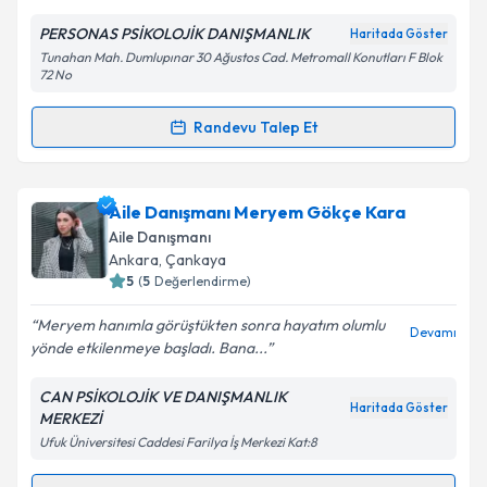
PERSONAS PSİKOLOJİK DANIŞMANLIK
Haritada Göster
Kişisel verilerimin işlenmesine ilişkin
Aydınlatma
Tunahan Mah. Dumlupınar 30 Ağustos Cad. Metromall Konutları F Blok
Metni
'ni okudum ve kişisel verilerimin belirtilen
72 No
kapsamda işlenmesini kabul ediyorum.
Randevu Talep Et
Randevu Takvimi Talebi
Takvim Talebini Gönder
Aile Danışmanı Sevdenur Özsemiz Yurtdaş
için
Aile Danışmanı Meryem Gökçe Kara
randevu takvimi talebi oluşturun. Size bu uzmandan
Aile Danışmanı
randevu almanız için bir takvim hazırlandığında e-
Ankara
, Çankaya
posta ile bilgilendireceğiz.
5
(
5
Değerlendirme)
E-posta Adresiniz
Meryem hanımla görüştükten sonra hayatım olumlu
Devamı
yönde etkilenmeye başladı. Bana...
CAN PSİKOLOJİK VE DANIŞMANLIK
Haritada Göster
MERKEZİ
Kişisel verilerimin işlenmesine ilişkin
Aydınlatma
Ufuk Üniversitesi Caddesi Farilya İş Merkezi Kat:8
Metni
'ni okudum ve kişisel verilerimin belirtilen
kapsamda işlenmesini kabul ediyorum.