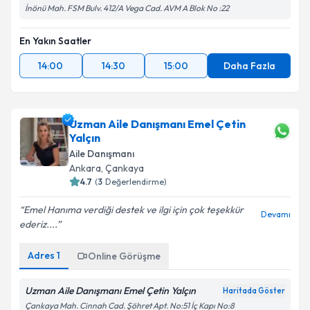
İnönü Mah. FSM Bulv. 412/A Vega Cad. AVM A Blok No :22
En Yakın Saatler
14:00
14:30
15:00
Daha Fazla
Uzman Aile Danışmanı Emel Çetin
Yalçın
Aile Danışmanı
Ankara
, Çankaya
4.7
(
3
Değerlendirme)
Emel Hanıma verdiği destek ve ilgi için çok teşekkür
Devamı
ederiz....
Adres
1
Online Görüşme
Uzman Aile Danışmanı Emel Çetin Yalçın
Haritada Göster
Çankaya Mah. Cinnah Cad. Şöhret Apt. No:51 İç Kapı No:8