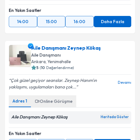
En Yakın Saatler
14:00
15:00
16:00
Daha Fazla
Aile Danışmanı Zeynep Kökaş
Aile Danışmanı
Ankara
, Yenimahalle
5
(
10
Değerlendirme)
Çok güzel geçiyor seanslar. Zeynep Hanım'ın
Devamı
yaklaşımı, uygulamaları bana çok...
Adres
1
Online Görüşme
Aile Danışmanı Zeynep Kökaş
Haritada Göster
En Yakın Saatler