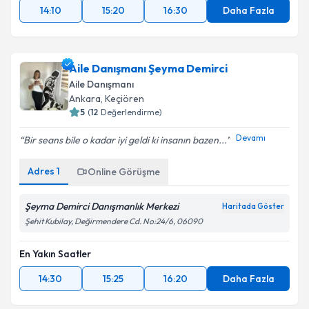
14:10
15:20
16:30
Daha Fazla
Aile Danışmanı Şeyma Demirci
Aile Danışmanı
Ankara
, Keçiören
5
(
12
Değerlendirme)
Devamı
Bir seans bile o kadar iyi geldi ki insanın bazen...
Adres
1
Online Görüşme
Şeyma Demirci Danışmanlık Merkezi
Haritada Göster
Şehit Kubilay, Değirmendere Cd. No:24/6, 06090
En Yakın Saatler
14:30
15:25
16:20
Daha Fazla