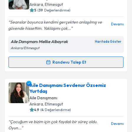
için bir takvim hazırlandığında e-posta ile
Ankara
, Etimesgut
bilgilendireceğiz.
5
(
39
Değerlendirme)
E-posta Adresiniz
Seanslar boyunca kendimi gerçekten anlaşılmış ve
Devamı
güvende hissettim. Yaklaşımı çok...
Aile Danışmanı Melike Albayrak
Haritada Göster
Ankara/Etimesgut
Kişisel verilerimin işlenmesine ilişkin
Aydınlatma
Metni
'ni okudum ve kişisel verilerimin belirtilen
kapsamda işlenmesini kabul ediyorum.
Randevu Talep Et
Randevu Takvimi Talebi
Takvim Talebini Gönder
Aile Danışmanı Melike Albayrak
için randevu
Aile Danışmanı Sevdenur Özsemiz
takvimi talebi oluşturun. Size bu uzmandan randevu
Yurtdaş
almanız için bir takvim hazırlandığında e-posta ile
Aile Danışmanı
bilgilendireceğiz.
Ankara
, Etimesgut
4.9
(
4
Değerlendirme)
E-posta Adresiniz
Çocuğum ve bizim için çok faydalı bir süreç oldu.
Devamı
Oyun...