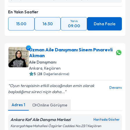
En Yakın Saatler
Yarın
15:00
16:30
Daha Fazla
09:00
Uzman Aile Danışmanı Sinem Pınarevli
Akman
Aile Danışmanı
Ankara
, Keçiören
5
(
28
Değerlendirme)
Oyun terapisinin etkili olacağından emin olarak
Devamı
başladığımız süreci niçin daha...
Adres
1
Online Görüşme
Ankara Kaf Aile Danışma Merkezi
Haritada Göster
Karargahtepe Mahallesi Özgürler Caddesi No:23/1 Keçiören