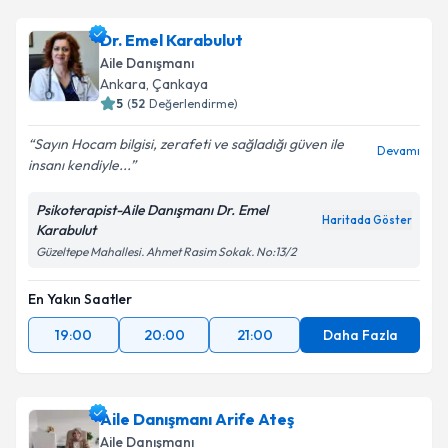
Dr. Emel Karabulut
Aile Danışmanı
Ankara
, Çankaya
5
(
52
Değerlendirme)
Sayın Hocam bilgisi, zerafeti ve sağladığı güven ile
Devamı
insanı kendiyle...
Psikoterapist-Aile Danışmanı Dr. Emel
Haritada Göster
Karabulut
Güzeltepe Mahallesi. Ahmet Rasim Sokak. No:13/2
En Yakın Saatler
19:00
20:00
21:00
Daha Fazla
Aile Danışmanı Arife Ateş
Aile Danışmanı