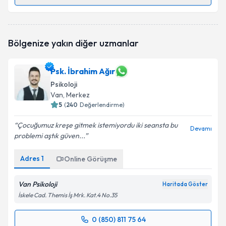
Randevu Takvimi Talebi
Aile Danışmanı Özge Baydar Çağa
için randevu
Bölgenize yakın diğer uzmanlar
takvimi talebi oluşturun. Size bu uzmandan randevu
almanız için bir takvim hazırlandığında e-posta ile
bilgilendireceğiz.
Psk. İbrahim Ağır
Psikoloji
E-posta Adresiniz
Van
, Merkez
5
(
240
Değerlendirme)
Çocuğumuz kreşe gitmek istemiyordu iki seansta bu
Devamı
Kişisel verilerimin işlenmesine ilişkin
Aydınlatma
problemi aştık güven...
Metni
'ni okudum ve kişisel verilerimin belirtilen
kapsamda işlenmesini kabul ediyorum.
Adres
1
Online Görüşme
Van Psikoloji
Haritada Göster
Takvim Talebini Gönder
İskele Cad. Themis İş Mrk. Kat.4 No.35
0 (850) 811 75 64
Randevu Takvimi Talebi