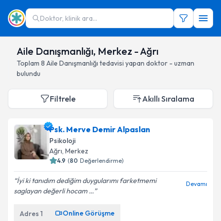
Doktor, klinik ara...
Aile Danışmanlığı, Merkez - Ağrı
Toplam
8
Aile Danışmanlığı
tedavisi yapan doktor - uzman
bulundu
Filtrele
Akıllı Sıralama
Psk. Merve Demir Alpaslan
Psikoloji
Ağrı
, Merkez
4.9
(
80
Değerlendirme)
İyi ki tanıdım dediğim duygularımı farketmemi
Devamı
saglayan değerli hocam …
Online Görüşme
Adres
1