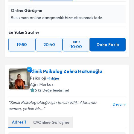
Online Görüşme
Bu uzman online danışmanlık hizmeti sunmaktadır.
En Yakın Saatler
Yarın
19:50
20:40
Daha Fazla
10:00
Klinik Psikolog Zehra Hatunoğlu
Psikoloji
+
1
diğer
Ağrı
, Merkez
5
(
2
Değerlendirme)
Klinik Psikolog olduğu için tercih ettik. Alanında
Devamı
uzman, yetkin bir...
Adres
1
Online Görüşme