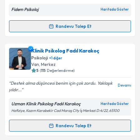
E-posta Adresiniz
Fidem Psikoloj
Haritada Göster
Randevu Talep Et
Randevu Takvimi Talebi
Kişisel verilerimin işlenmesine ilişkin
Aydınlatma
Metni
'ni okudum ve kişisel verilerimin belirtilen
kapsamda işlenmesini kabul ediyorum.
Psk. Dan. Hurşit Demir
için randevu takvimi talebi
Klinik Psikolog Fadıl Karakoç
oluşturun. Size bu uzmandan randevu almanız için bir
Psikoloji
+
1
diğer
takvim hazırlandığında e-posta ile bilgilendireceğiz.
Takvim Talebini Gönder
Van
, Merkez
5
(
115
Değerlendirme)
E-posta Adresiniz
Destek alma düşüncesi benim için çok zordu. Yaklaşık
Devamı
yıldır...
Uzman Klinik Psikolog Fadıl Karakoç
Haritada Göster
Kişisel verilerimin işlenmesine ilişkin
Aydınlatma
Hafiziye, Kazım Karabekir Cad Maraş City İş Merkezi D:4/22, 65100
Metni
'ni okudum ve kişisel verilerimin belirtilen
kapsamda işlenmesini kabul ediyorum.
Randevu Talep Et
Randevu Takvimi Talebi
Takvim Talebini Gönder