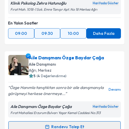
Klinik Psikolog Zehra Hatunoğlu
Haritada Göster
Fırat Mah. 1018-1 Sok. Emre Tanışır Apt. No 18 Merkez Ağrı
En Yakın Saatler
09:00
09:30
10:00
Daha Fazla
Aile Danışmanı Özge Baydar Çağa
Aile Danışmanı
Ağrı
, Merkez
5
(
4
Değerlendirme)
Özge Hanımla tanıştıktan sonra bir aile danışmanıyla
Devamı
görüşmeyi herkese önermeye...
Aile Danışmanı Özge Baydar Çağa
Haritada Göster
Fırat Mahallesi Erzurum Bulvarı Yaşar Kemal Caddesi No:313
Randevu Talep Et