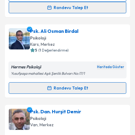
Randevu Talep Et
Psk. İbrahim Ağır
için randevu takvimi talebi
oluşturun. Size bu uzmandan randevu almanız için bir
Psk. Ali Osman Birdal
takvim hazırlandığında e-posta ile bilgilendireceğiz.
Psikoloji
E-posta Adresiniz
Kars
, Merkez
5
(
1
Değerlendirme)
Hermes Psikoloji
Haritada Göster
Kişisel verilerimin işlenmesine ilişkin
Aydınlatma
Yusufpaşa mahallesi Aşık Şenlik Bulvarı No:17/1
Metni
'ni okudum ve kişisel verilerimin belirtilen
kapsamda işlenmesini kabul ediyorum.
Randevu Talep Et
Randevu Takvimi Talebi
Takvim Talebini Gönder
Psk. Ali Osman Birdal
için randevu takvimi talebi
Psk. Dan. Hurşit Demir
oluşturun. Size bu uzmandan randevu almanız için bir
Psikoloji
takvim hazırlandığında e-posta ile bilgilendireceğiz.
Van
, Merkez