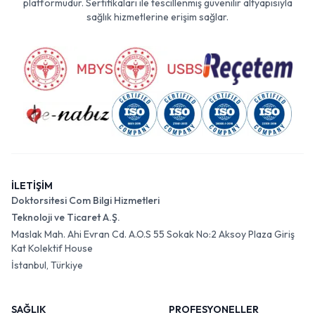
platformudur. Sertifikaları ile tescillenmiş güvenilir altyapısıyla
sağlık hizmetlerine erişim sağlar.
İLETİŞİM
Doktorsitesi Com Bilgi Hizmetleri
Teknoloji ve Ticaret A.Ş.
Maslak Mah. Ahi Evran Cd. A.O.S 55 Sokak No:2 Aksoy Plaza Giriş
Kat Kolektif House
İstanbul, Türkiye
SAĞLIK
PROFESYONELLER