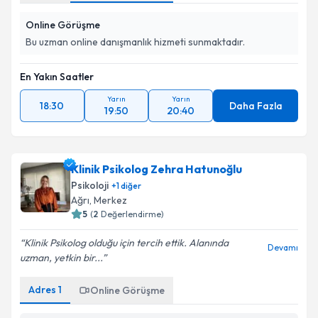
Online Görüşme
Bu uzman online danışmanlık hizmeti sunmaktadır.
En Yakın Saatler
Yarın
Yarın
18:30
Daha Fazla
19:50
20:40
Klinik Psikolog Zehra Hatunoğlu
Psikoloji
+
1
diğer
Ağrı
, Merkez
5
(
2
Değerlendirme)
Klinik Psikolog olduğu için tercih ettik. Alanında
Devamı
uzman, yetkin bir...
Adres
1
Online Görüşme