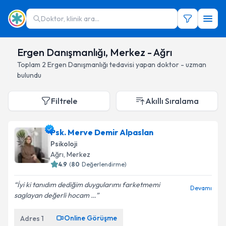
Doktor, klinik ara...
Ergen Danışmanlığı, Merkez - Ağrı
Toplam
2
Ergen Danışmanlığı
tedavisi yapan doktor - uzman
bulundu
Filtrele
Akıllı Sıralama
Psk. Merve Demir Alpaslan
Psikoloji
Ağrı
, Merkez
4.9
(
80
Değerlendirme)
İyi ki tanıdım dediğim duygularımı farketmemi
Devamı
saglayan değerli hocam …
Online Görüşme
Adres
1