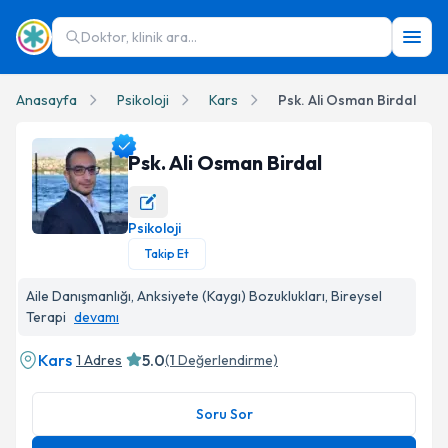
Doktor, klinik ara...
Anasayfa
Psikoloji
Kars
Psk. Ali Osman Birdal
Psk. Ali Osman Birdal
Psikoloji
Psk. Ali Osman Birdal Profil Fotoğrafı
Takip Et
Aile Danışmanlığı, Anksiyete (Kaygı) Bozuklukları, Bireysel
Terapi
devamı
Kars
5.0
1 Adres
(
1
Değerlendirme)
Soru Sor