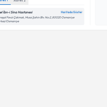
dres
1
Adres
2
Kişisel
el İbn-i Sina Hastanesi
Haritada Göster
okudum
eşal Fevzi Çakmak, Musa Şahin Blv. No:2, 80020 Osmaniye
işlenm
rkez/Osmaniye