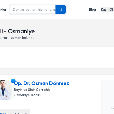
ikler
Blog
Kayıt Ol
rli - Osmaniye
oktor - uzman bulundu
Randevu T
Op. Dr. 
Op. Dr. Osman Dönmez
Size bu uzm
Beyin ve Sinir Cerrahisi
hazırlandığ
Osmaniye
, Kadirli
E-posta Ad
B