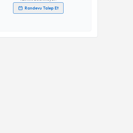
Randevu Talep Et
 verilerimin işlenmesine ilişkin
Aydınlatma Metni
'ni
 ve kişisel verilerimin belirtilen kapsamda
esini kabul ediyorum.
Takvim Talebini Gönder