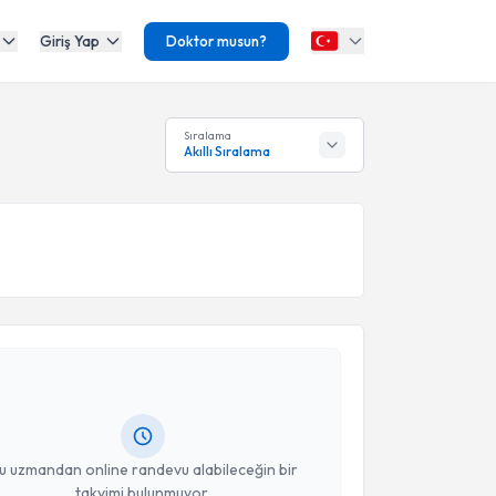
Giriş Yap
Doktor musun?
Sıralama
Akıllı Sıralama
akvimi Talebi
Osman Dönmez
için randevu takvimi talebi oluşturun.
andan randevu almanız için bir takvim
ında e-posta ile bilgilendireceğiz.
resiniz
u uzmandan online randevu alabileceğin bir
takvimi bulunmuyor.