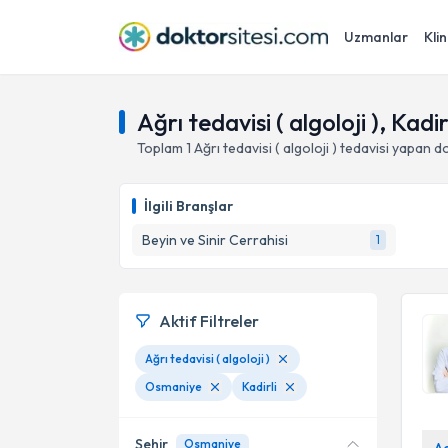
Uzmanlar
Klin
Ağrı tedavisi ( algoloji ), Kadi
Toplam
1
Ağrı tedavisi ( algoloji )
tedavisi yapan d
İlgili Branşlar
Beyin ve Sinir Cerrahisi
1
Aktif Filtreler
Ağrı tedavisi ( algoloji )
Osmaniye
Kadirli
Şehir
Osmaniye