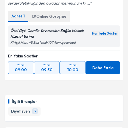
sürdürülebilirliğinden o kadar memnunum ki....
Adres
1
Kişisel verilerimin işlenmesine ilişkin
Online Görüşme
Aydınlatma
Metni
'ni okudum ve kişisel verilerimin belirtilen
kapsamda işlenmesini kabul ediyorum.
Özel Dyt. Cemile Yavuzaslan Sağlık Meslek
Haritada Göster
Hizmet Birimi
Kirişçi Mah. 45.Sok No:5/107 Akın İş Merkezi
Takvim Talebini Gönder
En Yakın Saatler
Yarın
Yarın
Yarın
Daha Fazla
09:00
09:30
10:00
İlgili Branşlar
Diyetisyen
3