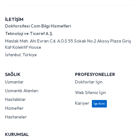
İLETİŞİM
Doktorsitesi Com Bilgi Hizmetleri
Teknoloji ve Ticaret A.Ş.
Maslak Mah. Ahi Evran Cd. A.O.S 55 Sokak No:2 Aksoy Plaza Giriş
Kat Kolektif House
İstanbul, Türkiye
SAĞLIK
PROFESYONELLER
Uzmanlar
Doktorlar İçin
Uzmanlık Alanları
Web Siteniz İçin
Hastalıklar
Kariyer
İşe Alım
Hizmetler
Hastaneler
KURUMSAL