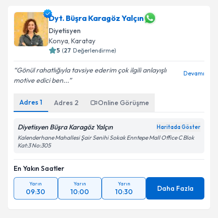
Dyt. Büşra Karagöz Yalçın
Diyetisyen
Konya
, Karatay
5
(
27
Değerlendirme)
Gönül rahatlığıyla tavsiye ederim çok ilgili anlayışlı
Devamı
motive edici ben...
Adres
1
Adres
2
Online Görüşme
Diyetisyen Büşra Karagöz Yalçın
Haritada Göster
Kalenderhane Mahallesi Şair Senihi Sokak Enntepe Mall Office C Blok
Kat:3 No:305
En Yakın Saatler
Yarın
Yarın
Yarın
Daha Fazla
09:30
10:00
10:30