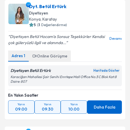
Dyt. Betül Ertürk
Diyetisyen
Konya
, Karatay
5
(
3
Değerlendirme)
Diyetisyen Betül Hocam’a Sonsuz Teşekkürler Kendisi
Devamı
çok güleryüzlü ilgili ve alanında...
Adres
1
Online Görüşme
Diyetisyen Betül Ertürk
Haritada Göster
Karaciğan Mahallesi Şair Senihi Enntepe Mall Office No:3 C Blok Kat:8
Daire: 807
En Yakın Saatler
Yarın
Yarın
Yarın
Daha Fazla
09:00
09:30
10:00