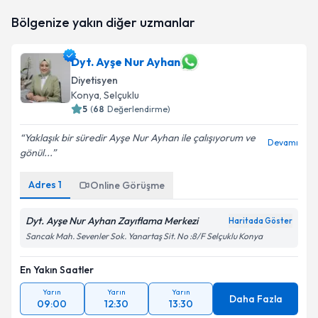
Dyt. Hatice Kahraman İrhan
için randevu takvimi
Bölgenize yakın diğer uzmanlar
talebi oluşturun. Size bu uzmandan randevu almanız
için bir takvim hazırlandığında e-posta ile
bilgilendireceğiz.
Dyt. Ayşe Nur Ayhan
Diyetisyen
E-posta Adresiniz
Konya
, Selçuklu
5
(
68
Değerlendirme)
Yaklaşık bir süredir Ayşe Nur Ayhan ile çalışıyorum ve
Devamı
Kişisel verilerimin işlenmesine ilişkin
Aydınlatma
gönül...
Metni
'ni okudum ve kişisel verilerimin belirtilen
kapsamda işlenmesini kabul ediyorum.
Adres
1
Online Görüşme
Dyt. Ayşe Nur Ayhan Zayıflama Merkezi
Haritada Göster
Takvim Talebini Gönder
Sancak Mah. Sevenler Sok. Yanartaş Sit. No :8/F Selçuklu Konya
En Yakın Saatler
Yarın
Yarın
Yarın
Daha Fazla
09:00
12:30
13:30