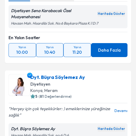
Diyetisyen Sena Karabacak Özel
Haritada Göster
Muayenehanesi
Havzan Mah. Hisardibi Sok. No:6 Baykara Plaza K:1 D:7
En Yakın Saatler
Yarın
Yarın
Yarın
Daha Fazla
10:00
10:40
11:20
Dyt. Büşra Söylemez Ay
Diyetisyen
Konya
, Meram
5
(
81
Değerlendirme)
Herşey için çok teşekkürler: ) emeklerinize yüreğinize
Devamı
sağlık
Dyt. Büşra Söylemez Ay
Haritada Göster
Havzan Mah. Hisardibi Sok. no:6 D:6