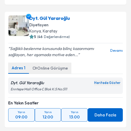
Dyt. Gül Yararoğlu
Diyetisyen
Konya
, Karatay
5
(
46
Değerlendirme)
Sağlıklı beslenme konusunda bilinç kazanmamı
Devamı
sağlayan, her aşamada motive eden...
Adres
1
Online Görüşme
Dyt. Gül Yararoğlu
Haritada Göster
Enntepe Mall Office C Blok K:5 No:511
En Yakın Saatler
Yarın
Yarın
Yarın
Daha Fazla
09:00
12:00
13:00