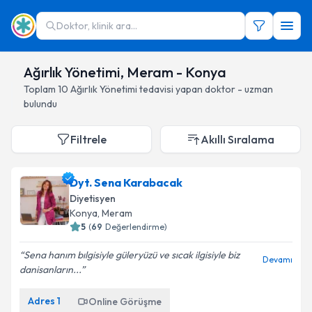
Doktor, klinik ara...
Ağırlık Yönetimi, Meram - Konya
Toplam
10
Ağırlık Yönetimi
tedavisi yapan doktor - uzman
bulundu
Filtrele
Akıllı Sıralama
Dyt. Sena Karabacak
Diyetisyen
Konya
, Meram
5
(
69
Değerlendirme)
Sena hanım bılgisiyle güleryüzü ve sıcak ilgisiyle biz
Devamı
danisanların...
Adres
1
Online Görüşme