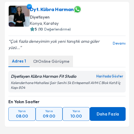
Dyt. Kübra Harman
Diyetisyen
Konya
, Karatay
5
(
10
Değerlendirme)
Çok fazla deneyimim yok yeni tanıştık ama güler
Devamı
yüzü...
Adres
1
Online Görüşme
Diyetisyen Kübra Harman Fit Studio
Haritada Göster
Kalenderhane Mahallesi Şair Senihi Sk Entepemall AVM C Blok Kat:8 İç
Kapı 804
En Yakın Saatler
Yarın
Yarın
Yarın
Daha Fazla
08:00
09:00
10:00