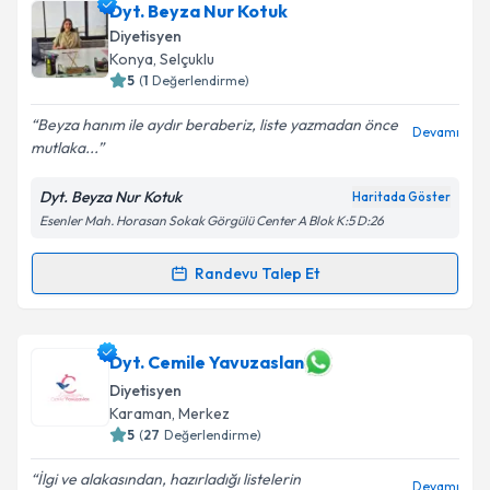
Dyt. Beyza Nur Kotuk
Diyetisyen
Konya
, Selçuklu
5
(
1
Değerlendirme)
Beyza hanım ile aydır beraberiz, liste yazmadan önce
Devamı
mutlaka...
Dyt. Beyza Nur Kotuk
Haritada Göster
Esenler Mah. Horasan Sokak Görgülü Center A Blok K:5 D:26
Randevu Talep Et
Randevu Takvimi Talebi
Dyt. Beyza Nur Kotuk
için randevu takvimi talebi
Dyt. Cemile Yavuzaslan
oluşturun. Size bu uzmandan randevu almanız için bir
Diyetisyen
takvim hazırlandığında e-posta ile bilgilendireceğiz.
Karaman
, Merkez
5
(
27
Değerlendirme)
E-posta Adresiniz
İlgi ve alakasından, hazırladığı listelerin
Devamı