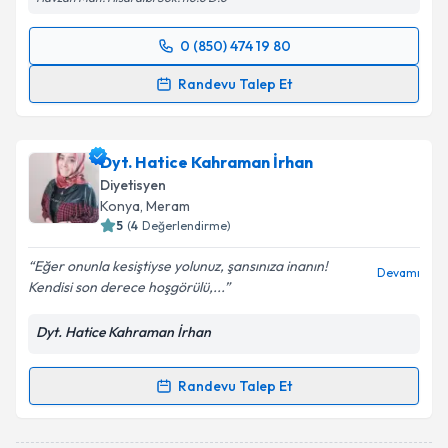
0 (850) 474 19 80
Randevu Takvimi Talebi
Randevu Talep Et
Dyt. Büşra Söylemez Ay
için randevu takvimi talebi
oluşturun. Size bu uzmandan randevu almanız için bir
Dyt. Hatice Kahraman İrhan
takvim hazırlandığında e-posta ile bilgilendireceğiz.
Diyetisyen
E-posta Adresiniz
Konya
, Meram
5
(
4
Değerlendirme)
Eğer onunla kesiştiyse yolunuz, şansınıza inanın!
Devamı
Kendisi son derece hoşgörülü,...
Kişisel verilerimin işlenmesine ilişkin
Aydınlatma
Metni
'ni okudum ve kişisel verilerimin belirtilen
Dyt. Hatice Kahraman İrhan
kapsamda işlenmesini kabul ediyorum.
Randevu Talep Et
Randevu Takvimi Talebi
Takvim Talebini Gönder