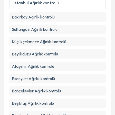
Kişisel verilerimin işlenmesine ilişkin
Aydınlatma
İstanbul
Ağırlık kontrolü
Metni
'ni okudum ve kişisel verilerimin belirtilen
kapsamda işlenmesini kabul ediyorum.
Bakırköy
Ağırlık kontrolü
Takvim Talebini Gönder
Sultangazi
Ağırlık kontrolü
Küçükçekmece
Ağırlık kontrolü
Beylikdüzü
Ağırlık kontrolü
Ataşehir
Ağırlık kontrolü
Esenyurt
Ağırlık kontrolü
Bahçelievler
Ağırlık kontrolü
Beşiktaş
Ağırlık kontrolü