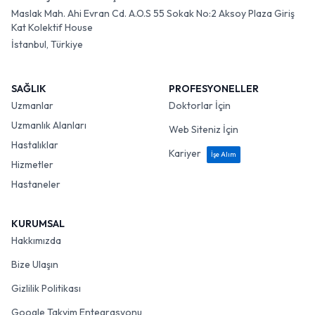
Maslak Mah. Ahi Evran Cd. A.O.S 55 Sokak No:2 Aksoy Plaza Giriş
Kat Kolektif House
İstanbul, Türkiye
SAĞLIK
PROFESYONELLER
Uzmanlar
Doktorlar İçin
Uzmanlık Alanları
Web Siteniz İçin
Hastalıklar
Kariyer
İşe Alım
Hizmetler
Hastaneler
KURUMSAL
Hakkımızda
Bize Ulaşın
Gizlilik Politikası
Google Takvim Entegrasyonu