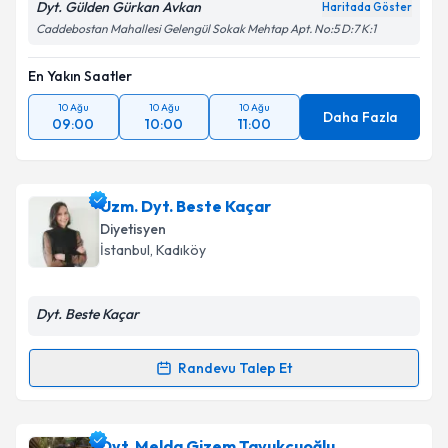
Dyt. Gülden Gürkan Avkan
Haritada Göster
Caddebostan Mahallesi Gelengül Sokak Mehtap Apt. No:5 D:7 K:1
En Yakın Saatler
10 Ağu
10 Ağu
10 Ağu
Daha Fazla
09:00
10:00
11:00
Uzm. Dyt. Beste Kaçar
Diyetisyen
İstanbul
, Kadıköy
Dyt. Beste Kaçar
Randevu Talep Et
Randevu Takvimi Talebi
Uzm. Dyt. Beste Kaçar
için randevu takvimi talebi
Dyt. Melda Gizem Tavukçuoğlu