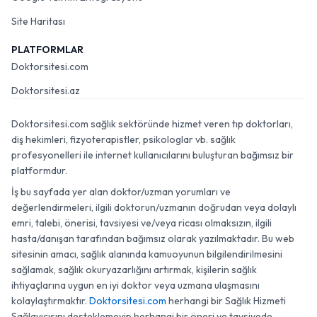
Site Haritası
PLATFORMLAR
Doktorsitesi.com
Doktorsitesi.az
Doktorsitesi.com sağlık sektöründe hizmet veren tıp doktorları,
diş hekimleri, fizyoterapistler, psikologlar vb. sağlık
profesyonelleri ile internet kullanıcılarını buluşturan bağımsız bir
platformdur.
İş bu sayfada yer alan doktor/uzman yorumları ve
değerlendirmeleri, ilgili doktorun/uzmanın doğrudan veya dolaylı
emri, talebi, önerisi, tavsiyesi ve/veya ricası olmaksızın, ilgili
hasta/danışan tarafından bağımsız olarak yazılmaktadır. Bu web
sitesinin amacı, sağlık alanında kamuoyunun bilgilendirilmesini
sağlamak, sağlık okuryazarlığını artırmak, kişilerin sağlık
ihtiyaçlarına uygun en iyi doktor veya uzmana ulaşmasını
kolaylaştırmaktır.
Doktorsitesi.com
herhangi bir Sağlık Hizmeti
Sağlayıcısını desteklemeyip herhangi bir öneri ve tavsiyede