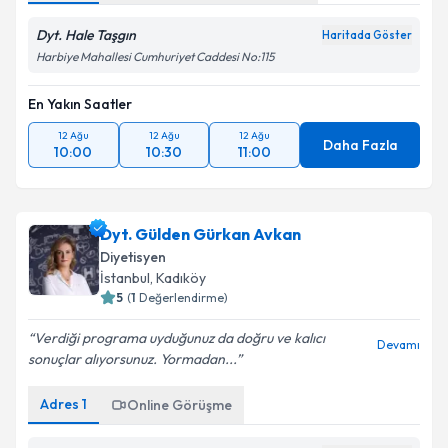
Dyt. Hale Taşgın
Haritada Göster
Harbiye Mahallesi Cumhuriyet Caddesi No:115
En Yakın Saatler
12 Ağu
12 Ağu
12 Ağu
Daha Fazla
10:00
10:30
11:00
Dyt. Gülden Gürkan Avkan
Diyetisyen
İstanbul
, Kadıköy
5
(
1
Değerlendirme)
Verdiği programa uyduğunuz da doğru ve kalıcı
Devamı
sonuçlar alıyorsunuz. Yormadan...
Adres
1
Online Görüşme