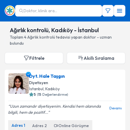
Doktor, klinik ara...
Ağırlık kontrolü, Kadıköy - İstanbul
Toplam
4
Ağırlık kontrolü
tedavisi yapan doktor - uzman
bulundu
Filtrele
Akıllı Sıralama
Dyt. Hale Taşgın
Diyetisyen
İstanbul
, Kadıköy
5
(
15
Değerlendirme)
Uzun zamandır diyetisyenim. Kendisi hem alanında
Devamı
bilgili, hem de pozitif...
Adres
1
Adres
2
Online Görüşme