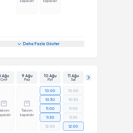
kapalıdır
kapalıdır
Daha Fazla Göster
8 Ağu
9 Ağu
10 Ağu
11 Ağu
Cmt
Paz
Pzt
Sal
10:00
10:00
10:30
10:30
11:00
11:00
Takvim
Takvim
palıdır
kapalıdır
11:30
11:30
12:00
12:00