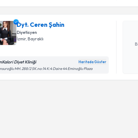
Dyt. Cere
uzmandan ra
Dyt. Ceren Şahin
posta ile bi
Diyetisyen
E-posta Ad
İzmir
, Bayraklı
B
nKalori Diyet Kliniği
Haritada Göster
Kişisel
suroğlu MH. 288/2 SK.no:14 K:4 Daire 44 Eminoğlu Plaza
okudum
işlenm