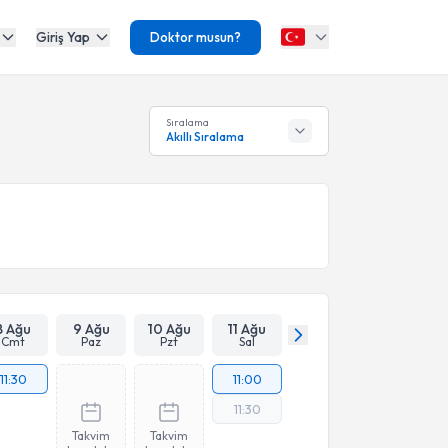
Giriş Yap
Doktor musun?
Sıralama
Akıllı Sıralama
8 Ağu
9 Ağu
10 Ağu
11 Ağu
Cmt
Paz
Pzt
Sal
11:30
11:00
11:30
Takvim
Takvim