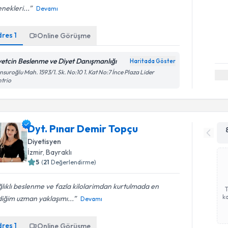
nekleri...
Devamı
dres
1
Online Görüşme
yetcin Beslenme ve Diyet Danışmanlığı
Haritada Göster
suroğlu Mah. 1593/1. Sk. No:10 1. Kat No:7 İnce Plaza Lider
trio
Dyt. Pınar Demir Topçu
Diyetisyen
İzmir
, Bayraklı
5
(
21
Değerlendirme)
lıklı beslenme ve fazla kilolarimdan kurtulmada en
ka
iğim uzman yaklaşımı...
Devamı
dres
1
Online Görüşme