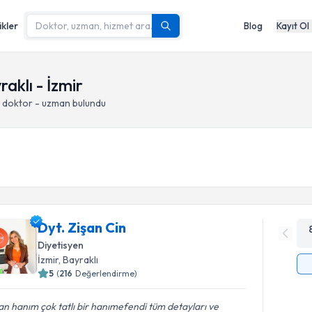
ikler
Blog
Kayıt Ol
aklı - İzmir
n doktor - uzman bulundu
Dyt. Zişan Cin
Diyetisyen
İzmir
, Bayraklı
5
(
216
Değerlendirme)
an hanım çok tatlı bir hanımefendi tüm detayları ve