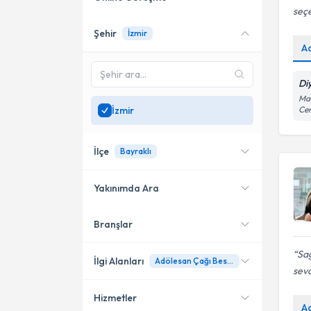
seçe
Şehir
İzmir
Online danışmanlık sunan
A
uzmanları göster
Sadece
İzmir
bölgesinde
Di
uzman ara
Man
İzmir
Cen
İlçe
Bayraklı
Yakınımda Ara
Branşlar
Konumuma yakın uzmanları
Bayraklı
göster
Sağ
Karşıyaka
İlgi Alanları
Adölesan Çağı Beslenme
sevd
Konak
Hizmetler
Diyetisyen
A