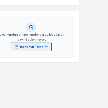
n Şahin
için randevu takvimi talebi oluşturun. Size bu
ndevu almanız için bir takvim hazırlandığında e-
lgilendireceğiz.
resiniz
u uzmandan online randevu alabileceğin bir
takvimi bulunmuyor.
Randevu Talep Et
 verilerimin işlenmesine ilişkin
Aydınlatma Metni
'ni
 ve kişisel verilerimin belirtilen kapsamda
esini kabul ediyorum.
Takvim Talebini Gönder