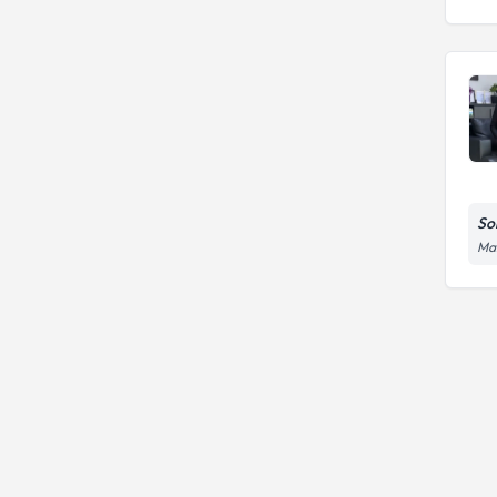
programları
Eliminasyon diyeti beslenme
danışmanlığı
So
Man