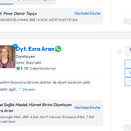
t. Pınar Demir Topçu
Haritada Göster
NSUROĞLU MAH. 288 / 4 SOK. NO9/1 KAT7 D 164
Dyt. Esra Aran
Diyetisyen
İzmir
, Bayraklı
5
(
10
Değerlendirme)
atım boyunca bircok doktor ile diyet sürecim oldu
dar ilgili...
Devamı
el Sağlık Meslek Hizmet Birimi Diyetisyen
Haritada Göster
ra Aran
suroğlu Mah. 288-4 Sok. No:9-1 Avcılar Exclusive A164. 7. Kat
Randevu T
raklı İzmir