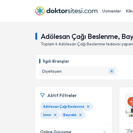
Uzmanlar
Klin
Adölesan Çağı Beslenme, Bayr
Toplam
4
Adölesan Çağı Beslenme
tedavisi yapa
İlgili Branşlar
Diyetisyen
4
Aktif Filtreler
Adölesan Çağı Beslenme
İzmir
Bayraklı
Ziş
Online Görüşme