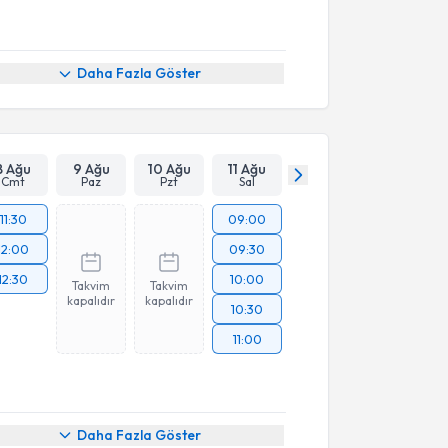
Daha Fazla Göster
8 Ağu
9 Ağu
10 Ağu
11 Ağu
Cmt
Paz
Pzt
Sal
11:30
09:00
12:00
09:30
12:30
10:00
Takvim
Takvim
kapalıdır
kapalıdır
10:30
11:00
akvimi Talebi
Daha Fazla Göster