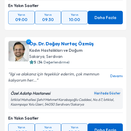
En Yakın Saatler
Yarın
Yarın
Yarın
Daha Fazla
09:00
09:30
10:00
Op. Dr. Doğay Nurtaç Özmüş
Kadın Hastalıkları ve Doğum
Sakarya
, Serdivan
5
(
34
Değerlendirme)
ilgi ve alakanız için teşekkür ederim, çok memnun
Devamı
kalıyorum her...
Özel Adatıp Hastanesi
Haritada Göster
İstiklal Mahallesi Şehit Mehmet Karabaşoğlu Caddesi, No.67, İstiklal,
Kazımpaşa Yolu Üzeri, 54050 Serdivan/Sakarya
En Yakın Saatler
Yarın
Yarın
Yarın
Daha Fazla