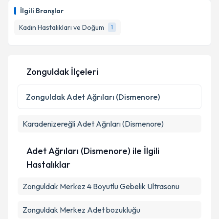
talebi oluşturun. Size bu uzmandan randevu almanız
İlgili Branşlar
için bir takvim hazırlandığında e-posta ile
bilgilendireceğiz.
Kadın Hastalıkları ve Doğum
1
E-posta Adresiniz
Zonguldak İlçeleri
Kişisel verilerimin işlenmesine ilişkin
Aydınlatma
Zonguldak
Adet Ağrıları (Dismenore)
Metni
'ni okudum ve kişisel verilerimin belirtilen
kapsamda işlenmesini kabul ediyorum.
Karadenizereğli
Adet Ağrıları (Dismenore)
Takvim Talebini Gönder
Adet Ağrıları (Dismenore) ile İlgili
Hastalıklar
Zonguldak Merkez 4 Boyutlu Gebelik Ultrasonu
Zonguldak Merkez Adet bozukluğu