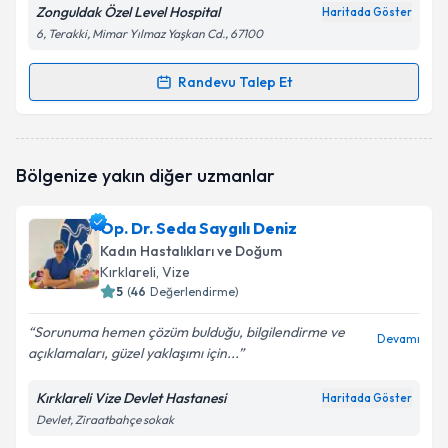
Zonguldak Özel Level Hospital
Haritada Göster
6, Terakki, Mimar Yılmaz Yaşkan Cd., 67100
Randevu Talep Et
Randevu Takvimi Talebi
Op. Dr. Onur Dalay
için randevu takvimi talebi
Bölgenize yakın diğer uzmanlar
oluşturun. Size bu uzmandan randevu almanız için bir
takvim hazırlandığında e-posta ile bilgilendireceğiz.
Op. Dr. Seda Saygılı Deniz
E-posta Adresiniz
Kadın Hastalıkları ve Doğum
Kırklareli
, Vize
5
(
46
Değerlendirme)
Sorunuma hemen çözüm bulduğu, bilgilendirme ve
Kişisel verilerimin işlenmesine ilişkin
Aydınlatma
Devamı
açıklamaları, güzel yaklaşımı için...
Metni
'ni okudum ve kişisel verilerimin belirtilen
kapsamda işlenmesini kabul ediyorum.
Kırklareli Vize Devlet Hastanesi
Haritada Göster
Devlet, Ziraatbahçe sokak
Takvim Talebini Gönder