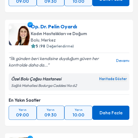
09:00
09:30
10:00
Op. Dr. Pelin Oyardı
Kadın Hastalıkları ve Doğum
Bolu
, Merkez
5
(
98
Değerlendirme)
İlk günden beri kendisine duyduğum güven her
Devamı
kontrolde daha da...
Özel Bolu Çağsu Hastanesi
Haritada Göster
Sağlık Mahallesi Bodurga Caddesi No:62
En Yakın Saatler
Yarın
Yarın
Yarın
Daha Fazla
09:00
09:30
10:00