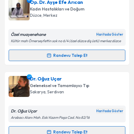
Op. Dr. Ayşe Efe Arıcan
Kadın Hastalıkları ve Doğum
Düzce
, Merkez
Özel muayenehane
Haritada Göster
Kültür mah Ömerseyfettin sok no 6/4 (özel düzce diş üstü) merkez düzce
Randevu Talep Et
Randevu Takvimi Talebi
Op. Dr. Ayşe Efe Arıcan
için randevu takvimi talebi
Dr. Oğuz Uçar
oluşturun. Size bu uzmandan randevu almanız için bir
Geleneksel ve Tamamlayıcı Tıp
takvim hazırlandığında e-posta ile bilgilendireceğiz.
Sakarya
, Serdivan
E-posta Adresiniz
Dr. Oğuz Uçar
Haritada Göster
Arabacı Alanı Mah. Eski Kazım Paşa Cad. No:82/16
Kişisel verilerimin işlenmesine ilişkin
Aydınlatma
Randevu Talep Et