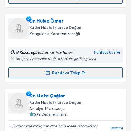
Randevu Takvimi Talebi
Metni
'ni okudum ve kişisel verilerimin belirtilen
kapsamda işlenmesini kabul ediyorum.
Dr. Oğuz Uçar
için randevu takvimi talebi oluşturun.
Dr. Hülya Ömer
Size bu uzmandan randevu almanız için bir takvim
Takvim Talebini Gönder
Kadın Hastalıkları ve Doğum
hazırlandığında e-posta ile bilgilendireceğiz.
Zonguldak
, Karadenizereğli
E-posta Adresiniz
Özel Kdz.ereğli Echomar Hastanesi
Haritada Göster
Müftü, Çetin Apatay Blv. No:18, 67300 Ereğli/Zonguldak
Kişisel verilerimin işlenmesine ilişkin
Aydınlatma
Randevu Talep Et
Randevu Takvimi Talebi
Metni
'ni okudum ve kişisel verilerimin belirtilen
kapsamda işlenmesini kabul ediyorum.
Dr. Hülya Ömer
için randevu takvimi talebi oluşturun.
Dr. Mete Çağlar
Size bu uzmandan randevu almanız için bir takvim
Takvim Talebini Gönder
Kadın Hastalıkları ve Doğum
hazırlandığında e-posta ile bilgilendireceğiz.
Antalya
, Muratpaşa
5
(
2
Değerlendirme)
E-posta Adresiniz
O kadar jinekolog tanıdım ama Mete hoca kadar
Devamı