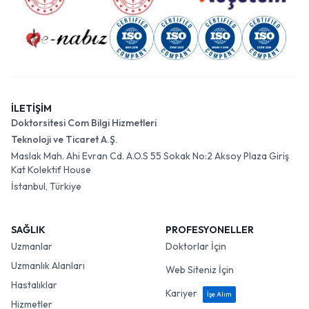
İLETİŞİM
Doktorsitesi Com Bilgi Hizmetleri
Teknoloji ve Ticaret A.Ş.
Maslak Mah. Ahi Evran Cd. A.O.S 55 Sokak No:2 Aksoy Plaza Giriş
Kat Kolektif House
İstanbul, Türkiye
SAĞLIK
PROFESYONELLER
Uzmanlar
Doktorlar İçin
Uzmanlık Alanları
Web Siteniz İçin
Hastalıklar
Kariyer
İşe Alım
Hizmetler