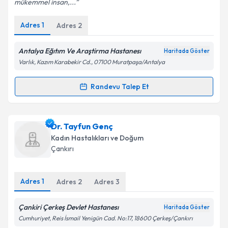
mükemmel insan,...
Adres
1
Adres
2
Kişisel verilerimin işlenmesine ilişkin
Aydınlatma
Metni
'ni okudum ve kişisel verilerimin belirtilen
kapsamda işlenmesini kabul ediyorum.
Antalya Eğıtım Ve Araştirma Hastanesı
Haritada Göster
Varlık, Kazım Karabekir Cd., 07100 Muratpaşa/Antalya
Takvim Talebini Gönder
Randevu Talep Et
Randevu Takvimi Talebi
Dr. Mete Çağlar
için randevu takvimi talebi oluşturun.
Dr. Tayfun Genç
Size bu uzmandan randevu almanız için bir takvim
Kadın Hastalıkları ve Doğum
hazırlandığında e-posta ile bilgilendireceğiz.
Çankırı
E-posta Adresiniz
Adres
1
Adres
2
Adres
3
Çankiri Çerkeş Devlet Hastanesı
Haritada Göster
Kişisel verilerimin işlenmesine ilişkin
Aydınlatma
Cumhuriyet, Reis İsmail Yenigün Cad. No:17, 18600 Çerkeş/Çankırı
Metni
'ni okudum ve kişisel verilerimin belirtilen