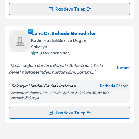
kapsamda işlenmesini kabul ediyorum.
Randevu Talep Et
Randevu Takvimi Talebi
Takvim Talebini Gönder
Dr. Tayfun Genç
için randevu takvimi talebi
Uzm. Dr. Bahadır Bahadırlar
oluşturun. Size bu uzmandan randevu almanız için bir
Kadın Hastalıkları ve Doğum
takvim hazırlandığında e-posta ile bilgilendireceğiz.
Sakarya
5
(
1
Değerlendirme)
E-posta Adresiniz
Kadın doğum doktoru Bahadır Bahadırlar'ı Tuzla
Devamı
devlet hastanesindeki hastasıydım, karnım...
Sakarya Hendek Devlet Hastanesı
Haritada Göster
Kişisel verilerimin işlenmesine ilişkin
Aydınlatma
Akpınar Mahallesi, Yeni, Cevdet Şahinli Sokak No:30, 54300
Metni
'ni okudum ve kişisel verilerimin belirtilen
Hendek/Sakarya
kapsamda işlenmesini kabul ediyorum.
Randevu Talep Et
Randevu Takvimi Talebi
Takvim Talebini Gönder
Uzm. Dr. Bahadır Bahadırlar
için randevu takvimi