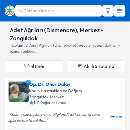
Doktor, klinik ara...
Adet Ağrıları (Dismenore), Merkez -
Zonguldak
Toplam
10
Adet Ağrıları (Dismenore)
tedavisi yapan doktor -
uzman bulundu
Filtrele
Akıllı Sıralama
Op. Dr. Onur Dalay
Kadın Hastalıkları ve Doğum
Zonguldak
, Merkez
5
(
1
Değerlendirme)
Güler yüzü,açıklayıcı ve bilgilendirici konuşma tarzı
Devamı
ilgisi ve hasta takibi...