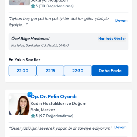
Sakarya
, Adapazarı
5
(
110
Değerlendirme)
Ayhan bey gerçekten çok iyi bir doktor güler yüzüyle
Devamı
ilgisiyle...
Özel Bilge Hastanesi
Haritada Göster
Kurtuluş, Bankalar Cd. No:63, 54100
En Yakın Saatler
22:00
22:15
22:30
Daha Fazla
Op. Dr. Pelin Oyardı
Kadın Hastalıkları ve Doğum
Bolu
, Merkez
5
(
97
Değerlendirme)
Devamı
Güleryüzlü işini severek yapan bi dr tavsiye ediyorum