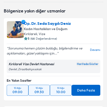
Takvim Talebini Gönder
Op. Dr. Onur Dalay
için randevu takvimi talebi
Bölgenize yakın diğer uzmanlar
oluşturun. Size bu uzmandan randevu almanız için bir
takvim hazırlandığında e-posta ile bilgilendireceğiz.
Op. Dr. Seda Saygılı Deniz
E-posta Adresiniz
Kadın Hastalıkları ve Doğum
Kırklareli
, Vize
5
(
46
Değerlendirme)
Sorunuma hemen çözüm bulduğu, bilgilendirme ve
Kişisel verilerimin işlenmesine ilişkin
Aydınlatma
Devamı
açıklamaları, güzel yaklaşımı için...
Metni
'ni okudum ve kişisel verilerimin belirtilen
kapsamda işlenmesini kabul ediyorum.
Kırklareli Vize Devlet Hastanesi
Haritada Göster
Devlet, Ziraatbahçe sokak
Takvim Talebini Gönder
En Yakın Saatler
10 Ağu
10 Ağu
10 Ağu
Daha Fazla
09:00
09:30
10:00