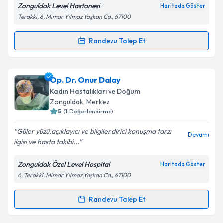
Zonguldak Level Hastanesi
Haritada Göster
Terakki, 6, Mimar Yılmaz Yaşkan Cd., 67100
Randevu Talep Et
Randevu Takvimi Talebi
Op. Dr. Selen Seyhan Baydağ
için randevu takvimi
Op. Dr. Onur Dalay
talebi oluşturun. Size bu uzmandan randevu almanız
Kadın Hastalıkları ve Doğum
için bir takvim hazırlandığında e-posta ile
Zonguldak
, Merkez
bilgilendireceğiz.
5
(
1
Değerlendirme)
E-posta Adresiniz
Güler yüzü,açıklayıcı ve bilgilendirici konuşma tarzı
Devamı
ilgisi ve hasta takibi...
Zonguldak Özel Level Hospital
Haritada Göster
6, Terakki, Mimar Yılmaz Yaşkan Cd., 67100
Kişisel verilerimin işlenmesine ilişkin
Aydınlatma
Metni
'ni okudum ve kişisel verilerimin belirtilen
kapsamda işlenmesini kabul ediyorum.
Randevu Talep Et
Randevu Takvimi Talebi