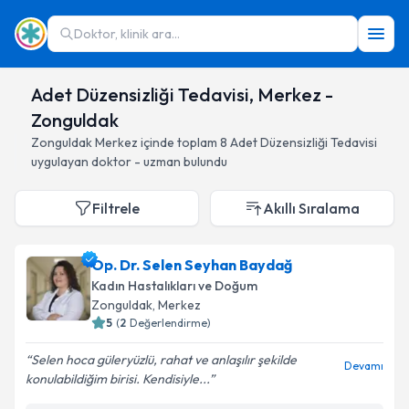
Doktor, klinik ara...
Adet Düzensizliği Tedavisi, Merkez -
Zonguldak
Zonguldak
Merkez
içinde toplam
8
Adet Düzensizliği Tedavisi
uygulayan doktor - uzman bulundu
Filtrele
Akıllı Sıralama
Op. Dr. Selen Seyhan Baydağ
Kadın Hastalıkları ve Doğum
Zonguldak
, Merkez
5
(
2
Değerlendirme)
Selen hoca güleryüzlü, rahat ve anlaşılır şekilde
Devamı
konulabildiğim birisi. Kendisiyle...