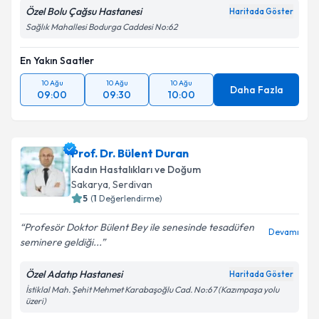
Özel Bolu Çağsu Hastanesi
Haritada Göster
Sağlık Mahallesi Bodurga Caddesi No:62
En Yakın Saatler
10 Ağu
10 Ağu
10 Ağu
Daha Fazla
09:00
09:30
10:00
Prof. Dr. Bülent Duran
Kadın Hastalıkları ve Doğum
Sakarya
, Serdivan
5
(
1
Değerlendirme)
Profesör Doktor Bülent Bey ile senesinde tesadüfen
Devamı
seminere geldiği...
Özel Adatıp Hastanesi
Haritada Göster
İstiklal Mah. Şehit Mehmet Karabaşoğlu Cad. No:67 (Kazımpaşa yolu
üzeri)