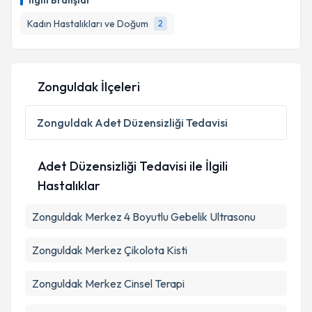
İlgili Branşlar
takvim hazırlandığında e-posta ile bilgilendireceğiz.
Kadın Hastalıkları ve Doğum
2
E-posta Adresiniz
Zonguldak İlçeleri
Kişisel verilerimin işlenmesine ilişkin
Aydınlatma
Metni
'ni okudum ve kişisel verilerimin belirtilen
Zonguldak
Adet Düzensizliği Tedavisi
kapsamda işlenmesini kabul ediyorum.
Adet Düzensizliği Tedavisi ile İlgili
Takvim Talebini Gönder
Hastalıklar
Zonguldak Merkez 4 Boyutlu Gebelik Ultrasonu
Zonguldak Merkez Çikolota Kisti
Zonguldak Merkez Cinsel Terapi