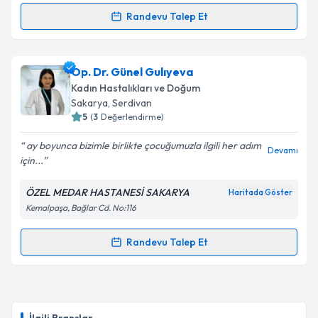
Randevu Talep Et
Randevu Takvimi Talebi
Prof. Dr. Bülent Duran
için randevu takvimi talebi
Op. Dr. Günel Gulıyeva
oluşturun. Size bu uzmandan randevu almanız için bir
Kadın Hastalıkları ve Doğum
takvim hazırlandığında e-posta ile bilgilendireceğiz.
Sakarya
, Serdivan
5
(
3
Değerlendirme)
E-posta Adresiniz
ay boyunca bizimle birlikte çocuğumuzla ilgili her adım
Devamı
için...
ÖZEL MEDAR HASTANESİ SAKARYA
Haritada Göster
Kişisel verilerimin işlenmesine ilişkin
Aydınlatma
Kemalpaşa, Bağlar Cd. No:116
Metni
'ni okudum ve kişisel verilerimin belirtilen
kapsamda işlenmesini kabul ediyorum.
Randevu Talep Et
Randevu Takvimi Talebi
Takvim Talebini Gönder
Op. Dr. Günel Gulıyeva
için randevu takvimi talebi
oluşturun. Size bu uzmandan randevu almanız için bir