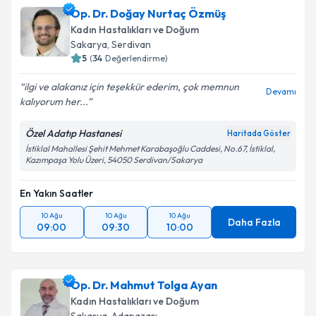
Op. Dr. Doğay Nurtaç Özmüş
Kadın Hastalıkları ve Doğum
Sakarya
, Serdivan
5
(
34
Değerlendirme)
ilgi ve alakanız için teşekkür ederim, çok memnun
Devamı
kalıyorum her...
Özel Adatıp Hastanesi
Haritada Göster
İstiklal Mahallesi Şehit Mehmet Karabaşoğlu Caddesi, No.67, İstiklal,
Kazımpaşa Yolu Üzeri, 54050 Serdivan/Sakarya
En Yakın Saatler
10 Ağu
10 Ağu
10 Ağu
Daha Fazla
09:00
09:30
10:00
Op. Dr. Mahmut Tolga Ayan
Kadın Hastalıkları ve Doğum