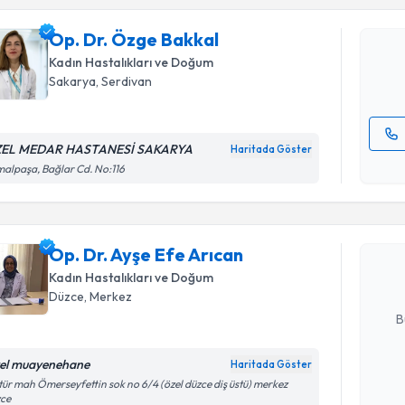
Op. Dr. Ö
bu uzmandan
Op. Dr. Özge Bakkal
posta ile bi
Kadın Hastalıkları ve Doğum
E-posta Ad
Sakarya
, Serdivan
EL MEDAR HASTANESİ SAKARYA
Haritada Göster
Randevu T
Kişisel
alpaşa, Bağlar Cd. No:116
okudum
işlenm
Op. Dr. Ay
Size bu uzm
Op. Dr. Ayşe Efe Arıcan
hazırlandığ
Kadın Hastalıkları ve Doğum
E-posta Ad
Düzce
, Merkez
B
el muayenehane
Haritada Göster
Kişisel
tür mah Ömerseyfettin sok no 6/4 (özel düzce diş üstü) merkez
zce
okudum