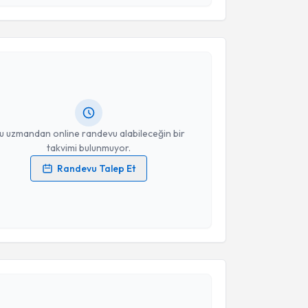
esini kabul ediyorum.
akvimi Talebi
Takvim Talebini Gönder
Bülent Duran
için randevu takvimi talebi oluşturun.
andan randevu almanız için bir takvim
ında e-posta ile bilgilendireceğiz.
resiniz
u uzmandan online randevu alabileceğin bir
takvimi bulunmuyor.
Randevu Talep Et
 verilerimin işlenmesine ilişkin
Aydınlatma Metni
'ni
 ve kişisel verilerimin belirtilen kapsamda
esini kabul ediyorum.
akvimi Talebi
Takvim Talebini Gönder
Görker Sel
için randevu takvimi talebi oluşturun. Size
 randevu almanız için bir takvim hazırlandığında e-
lgilendireceğiz.