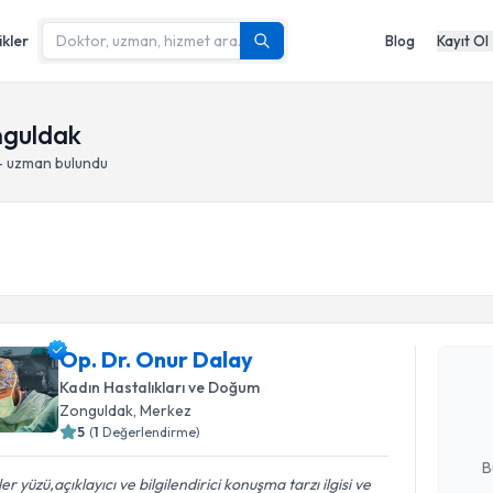
ikler
Blog
Kayıt Ol
nguldak
- uzman bulundu
Randevu T
Op. Dr. O
Op. Dr. Onur Dalay
bu uzmandan
Kadın Hastalıkları ve Doğum
posta ile bi
Zonguldak
, Merkez
5
(
1
Değerlendirme)
E-posta Ad
B
er yüzü,açıklayıcı ve bilgilendirici konuşma tarzı ilgisi ve