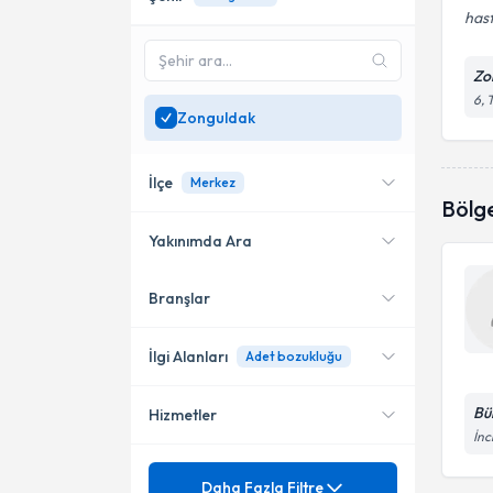
hast
Zo
6, 
Zonguldak
İlçe
Merkez
Bölg
Yakınımda Ara
Branşlar
Konumuma yakın uzmanları
Merkez
göster
İlgi Alanları
Adet bozukluğu
Bül
Hizmetler
Kadın Hastalıkları ve Doğum
İnc
Mezuniyet
4 Boyutlu Gebelik Ultrasonu
Daha Fazla Filtre