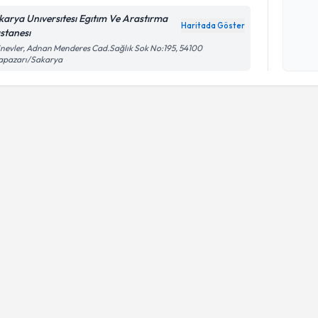
Kişisel
karya Unıversıtesı Egıtım Ve Arastırma
okudum
Haritada Göster
stanesı
işlenm
inevler, Adnan Menderes Cad.Sağlık Sok No:195, 54100
apazarı/Sakarya