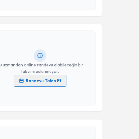
 ve kişisel verilerimin belirtilen kapsamda
esini kabul ediyorum.
akvimi Talebi
Takvim Talebini Gönder
ekir Gülaç
için randevu takvimi talebi oluşturun. Size
 randevu almanız için bir takvim hazırlandığında e-
lgilendireceğiz.
resiniz
u uzmandan online randevu alabileceğin bir
takvimi bulunmuyor.
Randevu Talep Et
 verilerimin işlenmesine ilişkin
Aydınlatma Metni
'ni
 ve kişisel verilerimin belirtilen kapsamda
esini kabul ediyorum.
akvimi Talebi
Takvim Talebini Gönder
Ayşe Topcu Akduman
için randevu takvimi talebi
Size bu uzmandan randevu almanız için bir takvim
ında e-posta ile bilgilendireceğiz.