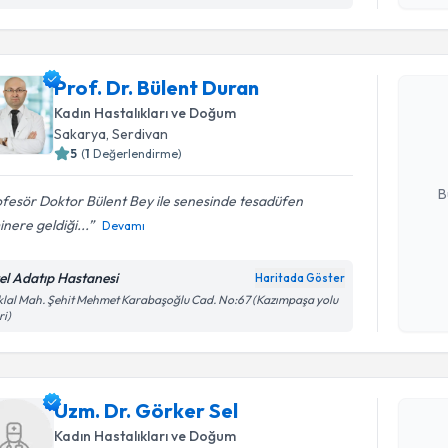
işlenm
Randevu T
Prof. Dr. Bülent Duran
Prof. Dr. 
Size bu uzm
Kadın Hastalıkları ve Doğum
hazırlandığ
Sakarya
, Serdivan
5
(
1
Değerlendirme)
E-posta Ad
B
fesör Doktor Bülent Bey ile senesinde tesadüfen
nere geldiği...
Devamı
Kişisel
el Adatıp Hastanesi
Haritada Göster
okudum
iklal Mah. Şehit Mehmet Karabaşoğlu Cad. No:67 (Kazımpaşa yolu
işlenm
ri)
Randevu T
Uzm. Dr. 
Uzm. Dr. Görker Sel
bu uzmandan
Kadın Hastalıkları ve Doğum
posta ile bi