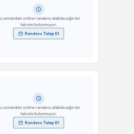
resiniz
u uzmandan online randevu alabileceğin bir
takvimi bulunmuyor.
Randevu Talep Et
 verilerimin işlenmesine ilişkin
Aydınlatma Metni
'ni
 ve kişisel verilerimin belirtilen kapsamda
esini kabul ediyorum.
akvimi Talebi
Takvim Talebini Gönder
Geliş
için randevu takvimi talebi oluşturun. Size bu
ndevu almanız için bir takvim hazırlandığında e-
lgilendireceğiz.
resiniz
u uzmandan online randevu alabileceğin bir
takvimi bulunmuyor.
Randevu Talep Et
 verilerimin işlenmesine ilişkin
Aydınlatma Metni
'ni