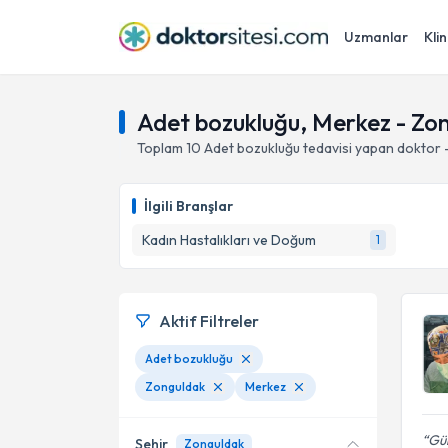
Uzmanlar
Klin
Adet bozukluğu, Merkez - Zo
Toplam
10
Adet bozukluğu
tedavisi yapan doktor 
İlgili Branşlar
Kadın Hastalıkları ve Doğum
1
Aktif Filtreler
Adet bozukluğu
Zonguldak
Merkez
Gül
Şehir
Zonguldak