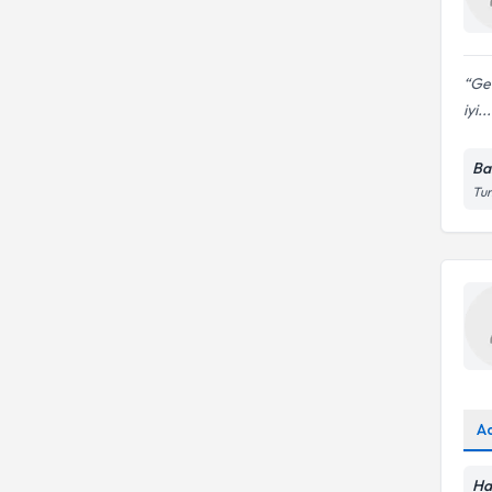
Ger
iyi...
Ba
Tun
A
Ha