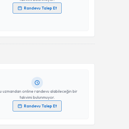
Randevu Talep Et
 verilerimin işlenmesine ilişkin
Aydınlatma Metni
'ni
 ve kişisel verilerimin belirtilen kapsamda
esini kabul ediyorum.
akvimi Talebi
Takvim Talebini Gönder
ykut Barut
için randevu takvimi talebi oluşturun. Size
 randevu almanız için bir takvim hazırlandığında e-
lgilendireceğiz.
resiniz
u uzmandan online randevu alabileceğin bir
takvimi bulunmuyor.
Randevu Talep Et
akvimi Talebi
 verilerimin işlenmesine ilişkin
Aydınlatma Metni
'ni
 ve kişisel verilerimin belirtilen kapsamda
esini kabul ediyorum.