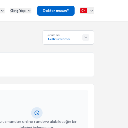
Giriş Yap
Doktor musun?
Sıralama
Akıllı Sıralama
akvimi Talebi
nur Dalay
için randevu takvimi talebi oluşturun. Size
 randevu almanız için bir takvim hazırlandığında e-
lgilendireceğiz.
resiniz
u uzmandan online randevu alabileceğin bir
takvimi bulunmuyor.