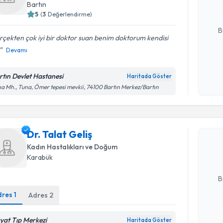
Bartın
5
(
3
Değerlendirme)
E-posta Ad
B
çekten çok iyi bir doktor suan benim doktorum kendisi
Devamı
Kişisel
okudum
rtın Devlet Hastanesi
Haritada Göster
işlenm
a Mh., Tuna, Ömer tepesi mevkii, 74100 Bartın Merkez/Bartın
Randevu T
Dr. Talat 
Dr. Talat Geliş
uzmandan ra
posta ile bi
Kadın Hastalıkları ve Doğum
Karabük
E-posta Ad
B
dres
1
Adres
2
Kişisel
yat Tıp Merkezi
Haritada Göster