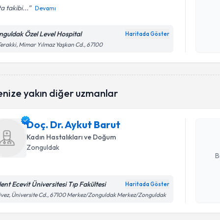
a takibi...
Devamı
Kişisel
okudum
nguldak Özel Level Hospital
Haritada Göster
işlenm
Terakki, Mimar Yılmaz Yaşkan Cd., 67100
Randevu T
enize yakın diğer uzmanlar
Doç. Dr. A
bu uzmandan
Doç. Dr. Aykut Barut
posta ile bi
Kadın Hastalıkları ve Doğum
E-posta Ad
Zonguldak
B
ent Ecevit Üniversitesi Tıp Fakültesi
Haritada Göster
Randevu T
Kişisel
ivez, Üniversite Cd., 67100 Merkez/Zonguldak Merkez/Zonguldak
okudum
işlenm