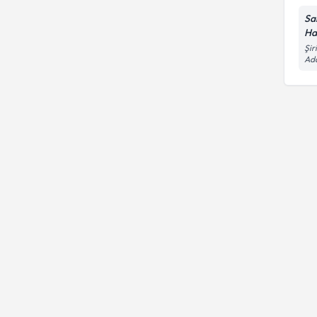
Sa
Ha
Şir
Ad