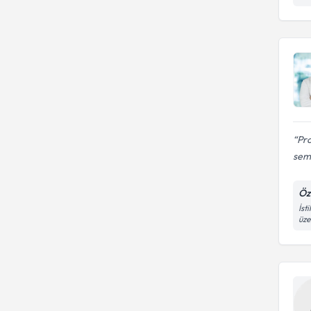
Pro
semi
Öz
İst
üze