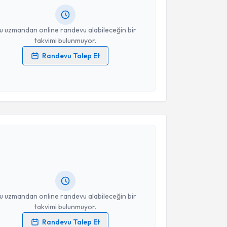
resiniz
u uzmandan online randevu alabileceğin bir
takvimi bulunmuyor.
Randevu Talep Et
 verilerimin işlenmesine ilişkin
Aydınlatma Metni
'ni
 ve kişisel verilerimin belirtilen kapsamda
esini kabul ediyorum.
akvimi Talebi
Takvim Talebini Gönder
Mehmet Sühha Bostancı
için randevu takvimi talebi
Size bu uzmandan randevu almanız için bir takvim
ında e-posta ile bilgilendireceğiz.
resiniz
u uzmandan online randevu alabileceğin bir
takvimi bulunmuyor.
Randevu Talep Et