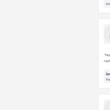
Kü
Ham
rast
İz
Sağ