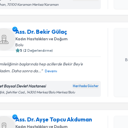
okudum
lhan, 70100 Karaman Merkez/Karaman
işlenm
Randevu T
Ass. Dr. B
Ass. Dr. Bekir Gülaç
bu uzmandan
Kadın Hastalıkları ve Doğum
posta ile bi
Bolu
5
(
2
Değerlendirme)
E-posta Ad
B
ileliğimin başlarında hep acillerde Bekir Bey'e
ladım. Daha sonra da...
Devamı
Kişisel
okudum
zet Baysal Devlet Hastanesi
Haritada Göster
işlenm
lık, Şehitler Cad., 14300 Merkez/Bolu Merkez/Bolu
Randevu T
Ass. Dr. 
Ass. Dr. Ayşe Topcu Akduman
oluşturun. 
hazırlandığ
Kadın Hastalıkları ve Doğum