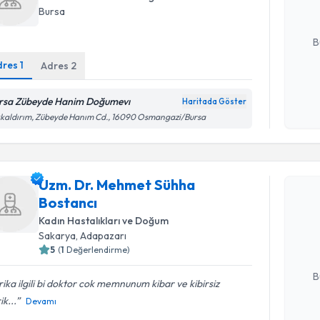
Bursa
E-posta Ad
B
dres
1
Adres
2
Kişisel
rsa Zübeyde Hanim Doğumevı
Haritada Göster
okudum
kaldırım, Zübeyde Hanım Cd., 16090 Osmangazi/Bursa
işlenm
Randevu T
Uzm. Dr. Mehmet Sühha
Bostancı
Uzm. Dr. 
oluşturun. 
Kadın Hastalıkları ve Doğum
hazırlandığ
Sakarya
, Adapazarı
5
(
1
Değerlendirme)
E-posta Ad
B
ika ilgili bi doktor cok memnunum kibar ve kibirsiz
ik...
Devamı