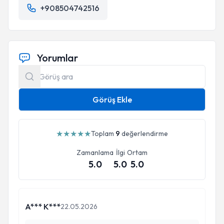
+908504742516
Yorumlar
Görüş Ekle
★
★
★
★
★
Toplam
9
değerlendirme
Zamanlama
İlgi
Ortam
5.0
5.0
5.0
A*** K***
22.05.2026