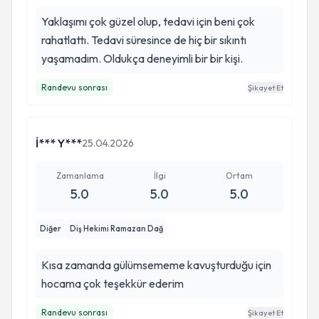
Yaklaşımı çok güzel olup, tedavi için beni çok
rahatlattı. Tedavi süresince de hiç bir sıkıntı
yaşamadım. Oldukça deneyimli bir bir kişi.
Randevu sonrası
Şikayet Et
İ*** Y***
25.04.2026
Zamanlama
İlgi
Ortam
5.0
5.0
5.0
Diğer
Diş Hekimi Ramazan Dağ
Kısa zamanda gülümsememe kavuşturduğu için
hocama çok teşekkür ederim
Randevu sonrası
Şikayet Et