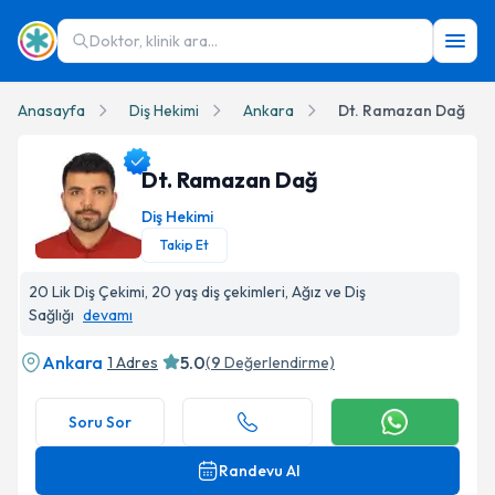
Doktor, klinik ara...
Anasayfa
Diş Hekimi
Ankara
Dt. Ramazan Dağ
Dt. Ramazan Dağ
Diş Hekimi
Takip Et
Dt. Ramazan Dağ Profil Fotoğrafı
20 Lik Diş Çekimi, 20 yaş diş çekimleri, Ağız ve Diş
Sağlığı
devamı
Ankara
5.0
1 Adres
(
9
Değerlendirme)
Soru Sor
Randevu Al