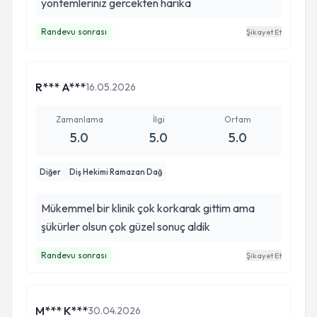
yontemleriniz gercekten harika
Randevu sonrası
Şikayet Et
R*** A***
16.05.2026
Zamanlama
İlgi
Ortam
5.0
5.0
5.0
Diğer
Diş Hekimi Ramazan Dağ
Mükemmel bir klinik çok korkarak gittim ama
şükürler olsun çok güzel sonuç aldik
Randevu sonrası
Şikayet Et
M*** K***
30.04.2026