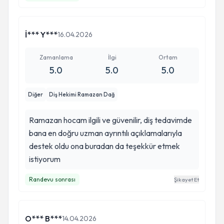
İ*** Y***
16.04.2026
Zamanlama
İlgi
Ortam
5.0
5.0
5.0
Diğer
Diş Hekimi Ramazan Dağ
Ramazan hocam ilgili ve güvenilir, diş tedavimde
bana en doğru uzman ayrıntılı açıklamalarıyla
destek oldu ona buradan da teşekkür etmek
istiyorum
Randevu sonrası
Şikayet Et
O*** B***
14.04.2026