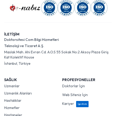
İLETİŞİM
Doktorsitesi Com Bilgi Hizmetleri
Teknoloji ve Ticaret A.Ş.
Maslak Mah. Ahi Evran Cd. A.O.S 55 Sokak No:2 Aksoy Plaza Giriş
Kat Kolektif House
İstanbul, Türkiye
SAĞLIK
PROFESYONELLER
Uzmanlar
Doktorlar İçin
Uzmanlık Alanları
Web Siteniz İçin
Hastalıklar
Kariyer
İşe Alım
Hizmetler
Hastaneler