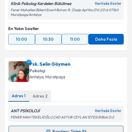
Klinik Psikolog Kardelen Bükülmez
Haritada Göster
Fener Mahallesi Bülent Ecevit Bulvarı R. Özalp Apt No:21 K:2 D:6 07160
Muratpaşa/Antalya
En Yakın Saatler
10:00
10:30
11:00
Daha Fazla
Psk. Selin Göymen
Psikoloji
Antalya
, Muratpaşa
Adres
1
Adres
2
ANT PSİKOLOJİ
Haritada Göster
FENER MAH TEKELİOĞLU CAD ASTUR CEYLAN SİTESİ B Blok D:2
Randevu Talep Et