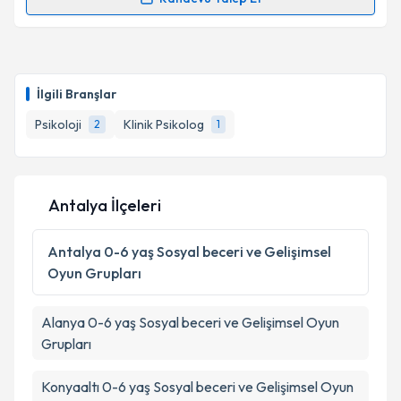
Randevu Takvimi Talebi
Psk. Selin Göymen
için randevu takvimi talebi
oluşturun. Size bu uzmandan randevu almanız için bir
İlgili Branşlar
takvim hazırlandığında e-posta ile bilgilendireceğiz.
Psikoloji
Klinik Psikolog
2
1
E-posta Adresiniz
Antalya İlçeleri
Kişisel verilerimin işlenmesine ilişkin
Aydınlatma
Metni
'ni okudum ve kişisel verilerimin belirtilen
Antalya
0-6 yaş Sosyal beceri ve Gelişimsel
kapsamda işlenmesini kabul ediyorum.
Oyun Grupları
Takvim Talebini Gönder
Alanya
0-6 yaş Sosyal beceri ve Gelişimsel Oyun
Grupları
Konyaaltı
0-6 yaş Sosyal beceri ve Gelişimsel Oyun