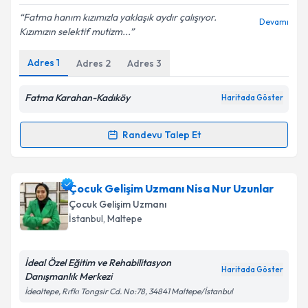
E-posta Adresiniz
Fatma hanım kızımızla yaklaşık aydır çalışıyor.
Devamı
Kızımızın selektif mutizm...
Adres
1
Adres
2
Adres
3
Kişisel verilerimin işlenmesine ilişkin
Aydınlatma
Metni
'ni okudum ve kişisel verilerimin belirtilen
Fatma Karahan-Kadıköy
Haritada Göster
kapsamda işlenmesini kabul ediyorum.
Randevu Talep Et
Randevu Takvimi Talebi
Takvim Talebini Gönder
Çocuk Gelişim Uzmanı Fatma Karahan
için
Çocuk Gelişim Uzmanı Nisa Nur Uzunlar
randevu takvimi talebi oluşturun. Size bu uzmandan
Çocuk Gelişim Uzmanı
randevu almanız için bir takvim hazırlandığında e-
İstanbul
, Maltepe
posta ile bilgilendireceğiz.
E-posta Adresiniz
İdeal Özel Eğitim ve Rehabilitasyon
Haritada Göster
Danışmanlık Merkezi
İdealtepe, Rıfkı Tongsir Cd. No:78, 34841 Maltepe/İstanbul