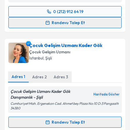
Takvim Talebini Gönder
0 (212) 912 64 19
Randevu Takvimi Talebi
Randevu Talep Et
Çocuk Gelişim Uzmanı Gülsen Ayanoğlu
için
randevu takvimi talebi oluşturun. Size bu uzmandan
Çocuk Gelişim Uzmanı Kader Gök
randevu almanız için bir takvim hazırlandığında e-
posta ile bilgilendireceğiz.
Çocuk Gelişim Uzmanı
İstanbul
, Şişli
E-posta Adresiniz
Adres
1
Adres
2
Adres
3
Çocuk Gelişim Uzmanı Kader Gök
Kişisel verilerimin işlenmesine ilişkin
Aydınlatma
Haritada Göster
Danışmanlık - Şişli
Metni
'ni okudum ve kişisel verilerimin belirtilen
kapsamda işlenmesini kabul ediyorum.
Cumhuriyet Mah. Ergenekon Cad. Ahmet bey Plaza No:10 D:3 Pangaaltı
34380
Takvim Talebini Gönder
Randevu Talep Et
Randevu Takvimi Talebi