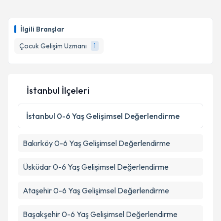
Takvim Talebini Gönder
Aile Danışmanı Emel Sevencan
için randevu
takvimi talebi oluşturun. Size bu uzmandan randevu
İlgili Branşlar
almanız için bir takvim hazırlandığında e-posta ile
bilgilendireceğiz.
Çocuk Gelişim Uzmanı
1
E-posta Adresiniz
İstanbul İlçeleri
Kişisel verilerimin işlenmesine ilişkin
Aydınlatma
İstanbul
0-6 Yaş Gelişimsel Değerlendirme
Metni
'ni okudum ve kişisel verilerimin belirtilen
kapsamda işlenmesini kabul ediyorum.
Bakırköy
0-6 Yaş Gelişimsel Değerlendirme
Takvim Talebini Gönder
Üsküdar
0-6 Yaş Gelişimsel Değerlendirme
Ataşehir
0-6 Yaş Gelişimsel Değerlendirme
Başakşehir
0-6 Yaş Gelişimsel Değerlendirme