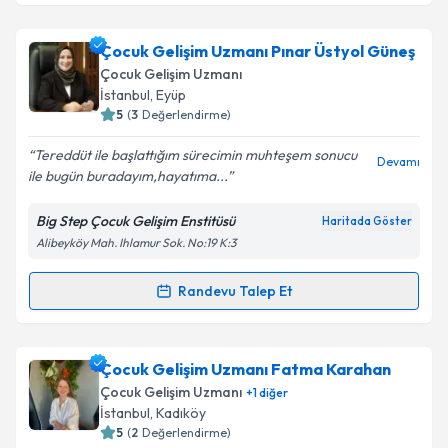
Çocuk Gelişim Uzmanı Kader Gök
için randevu
Çocuk Gelişim Uzmanı Pınar Üstyol Güneş
takvimi talebi oluşturun. Size bu uzmandan randevu
Çocuk Gelişim Uzmanı
almanız için bir takvim hazırlandığında e-posta ile
İstanbul
, Eyüp
bilgilendireceğiz.
5
(
3
Değerlendirme)
E-posta Adresiniz
Tereddüt ile başlattığım sürecimin muhteşem sonucu
Devamı
ile bugün buradayım,hayatıma...
Big Step Çocuk Gelişim Enstitüsü
Haritada Göster
Alibeyköy Mah. Ihlamur Sok. No:19 K:3
Kişisel verilerimin işlenmesine ilişkin
Aydınlatma
Metni
'ni okudum ve kişisel verilerimin belirtilen
kapsamda işlenmesini kabul ediyorum.
Randevu Talep Et
Randevu Takvimi Talebi
Takvim Talebini Gönder
Çocuk Gelişim Uzmanı Pınar Üstyol Güneş
için
Çocuk Gelişim Uzmanı Fatma Karahan
randevu takvimi talebi oluşturun. Size bu uzmandan
Çocuk Gelişim Uzmanı
+
1
diğer
randevu almanız için bir takvim hazırlandığında e-
İstanbul
, Kadıköy
posta ile bilgilendireceğiz.
5
(
2
Değerlendirme)