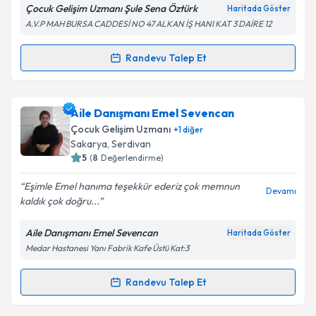
Çocuk Gelişim Uzmanı Şule Sena Öztürk
Haritada Göster
A.V.P MAH BURSA CADDESİ NO 47 ALKAN İŞ HANI KAT 3 DAİRE 12
Kişisel verilerimin işlenmesine ilişkin
Aydınlatma
Metni
'ni okudum ve kişisel verilerimin belirtilen
kapsamda işlenmesini kabul ediyorum.
Randevu Talep Et
Randevu Takvimi Talebi
Takvim Talebini Gönder
Çocuk Gelişim Uzmanı Şule Sena Öztürk
için
Aile Danışmanı Emel Sevencan
randevu takvimi talebi oluşturun. Size bu uzmandan
Çocuk Gelişim Uzmanı
+
1
diğer
randevu almanız için bir takvim hazırlandığında e-
Sakarya
, Serdivan
posta ile bilgilendireceğiz.
5
(
8
Değerlendirme)
E-posta Adresiniz
Eşimle Emel hanıma teşekkür ederiz çok memnun
Devamı
kaldık çok doğru...
Aile Danışmanı Emel Sevencan
Haritada Göster
Medar Hastanesi Yanı Fabrik Kafe Üstü Kat:3
Kişisel verilerimin işlenmesine ilişkin
Aydınlatma
Metni
'ni okudum ve kişisel verilerimin belirtilen
kapsamda işlenmesini kabul ediyorum.
Randevu Talep Et
Randevu Takvimi Talebi