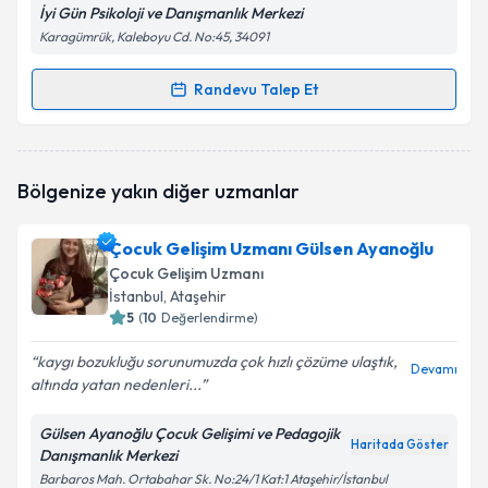
İyi Gün Psikoloji ve Danışmanlık Merkezi
Karagümrük, Kaleboyu Cd. No:45, 34091
Randevu Talep Et
Randevu Takvimi Talebi
Çocuk Gelişim Uzmanı Yasemin Özsoylar
için
Bölgenize yakın diğer uzmanlar
randevu takvimi talebi oluşturun. Size bu uzmandan
randevu almanız için bir takvim hazırlandığında e-
posta ile bilgilendireceğiz.
Çocuk Gelişim Uzmanı Gülsen Ayanoğlu
Çocuk Gelişim Uzmanı
E-posta Adresiniz
İstanbul
, Ataşehir
5
(
10
Değerlendirme)
kaygı bozukluğu sorunumuzda çok hızlı çözüme ulaştık,
Devamı
altında yatan nedenleri...
Kişisel verilerimin işlenmesine ilişkin
Aydınlatma
Metni
'ni okudum ve kişisel verilerimin belirtilen
kapsamda işlenmesini kabul ediyorum.
Gülsen Ayanoğlu Çocuk Gelişimi ve Pedagojik
Haritada Göster
Danışmanlık Merkezi
Barbaros Mah. Ortabahar Sk. No:24/1 Kat:1 Ataşehir/İstanbul