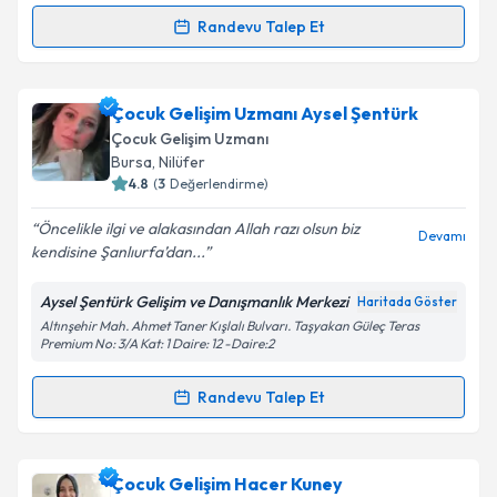
Kişisel verilerimin işlenmesine ilişkin
Aydınlatma
Randevu Talep Et
Randevu Takvimi Talebi
Metni
'ni okudum ve kişisel verilerimin belirtilen
kapsamda işlenmesini kabul ediyorum.
Çocuk Gelişim Uzmanı Nisa Nur Uzunlar
için
Çocuk Gelişim Uzmanı Aysel Şentürk
randevu takvimi talebi oluşturun. Size bu uzmandan
Takvim Talebini Gönder
Çocuk Gelişim Uzmanı
randevu almanız için bir takvim hazırlandığında e-
Bursa
, Nilüfer
posta ile bilgilendireceğiz.
4.8
(
3
Değerlendirme)
E-posta Adresiniz
Öncelikle ilgi ve alakasından Allah razı olsun biz
Devamı
kendisine Şanlıurfa’dan...
Aysel Şentürk Gelişim ve Danışmanlık Merkezi
Haritada Göster
Altınşehir Mah. Ahmet Taner Kışlalı Bulvarı. Taşyakan Güleç Teras
Kişisel verilerimin işlenmesine ilişkin
Aydınlatma
Premium No: 3/A Kat: 1 Daire: 12 -Daire:2
Metni
'ni okudum ve kişisel verilerimin belirtilen
kapsamda işlenmesini kabul ediyorum.
Randevu Talep Et
Randevu Takvimi Talebi
Takvim Talebini Gönder
Çocuk Gelişim Uzmanı Aysel Şentürk
için randevu
Çocuk Gelişim Hacer Kuney