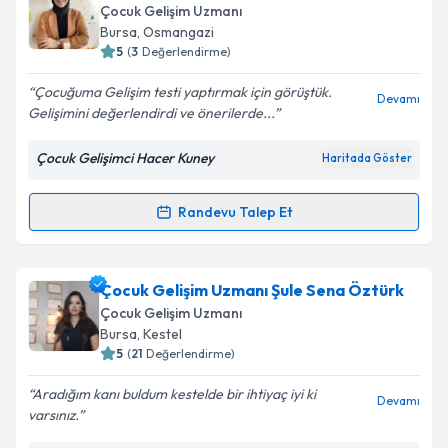
takvimi talebi oluşturun. Size bu uzmandan randevu
Çocuk Gelişim Uzmanı
almanız için bir takvim hazırlandığında e-posta ile
Bursa
, Osmangazi
bilgilendireceğiz.
5
(
3
Değerlendirme)
E-posta Adresiniz
Çocuğuma Gelişim testi yaptırmak için görüştük.
Devamı
Gelişimini değerlendirdi ve önerilerde...
Çocuk Gelişimci Hacer Kuney
Haritada Göster
Kişisel verilerimin işlenmesine ilişkin
Aydınlatma
Metni
'ni okudum ve kişisel verilerimin belirtilen
Randevu Talep Et
Randevu Takvimi Talebi
kapsamda işlenmesini kabul ediyorum.
Takvim Talebini Gönder
Çocuk Gelişim Hacer Kuney
için randevu takvimi
Çocuk Gelişim Uzmanı Şule Sena Öztürk
talebi oluşturun. Size bu uzmandan randevu almanız
Çocuk Gelişim Uzmanı
için bir takvim hazırlandığında e-posta ile
Bursa
, Kestel
bilgilendireceğiz.
5
(
21
Değerlendirme)
E-posta Adresiniz
Aradığım kanı buldum kestelde bir ihtiyaç iyi ki
Devamı
varsınız.