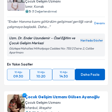
bilgilendireceğiz.
Çocuk Gelişim Uzmanı
İzmir
,
Konak
E-posta Adresiniz
5
(
1
Değerlendirme)
Ender Hanıma kızımı götürdüm gelişimsel geriliği vardı
Devamı
çalışmaya başladık. Daha...
Kişisel verilerimin işlenmesine ilişkin
Aydınlatma
Uzm. Dr. Ender Uzundemir – Özel Eğitim ve
Metni
'ni okudum ve kişisel verilerimin belirtilen
Haritada Göster
Çocuk Gelişim Merkezi
kapsamda işlenmesini kabul ediyorum.
Göztepe Mahallesi Mithatpaşa Caddesi No: 755/2 Daire: 2, Calibe
Apartmanı
Takvim Talebini Gönder
En Yakın Saatler
10 Ağu
10 Ağu
10 Ağu
Daha Fazla
09:30
10:20
14:30
Çocuk Gelişim Uzmanı Gülsen Ayanoğlu
Çocuk Gelişim Uzmanı
İstanbul
,
Ataşehir