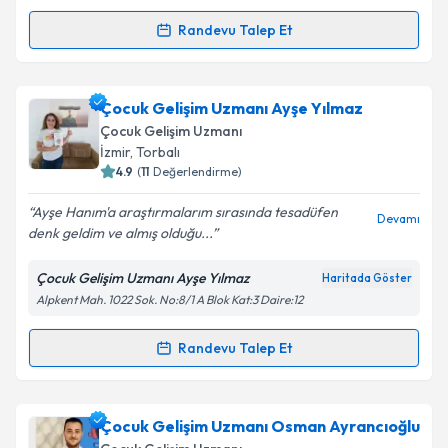
Kişisel verilerimin işlenmesine ilişkin
Aydınlatma
Randevu Talep Et
Randevu Takvimi Talebi
Metni
'ni okudum ve kişisel verilerimin belirtilen
kapsamda işlenmesini kabul ediyorum.
Çocuk Gelişim Uzmanı Zeynep Yılmaz
için randevu
Çocuk Gelişim Uzmanı Ayşe Yılmaz
takvimi talebi oluşturun. Size bu uzmandan randevu
Takvim Talebini Gönder
Çocuk Gelişim Uzmanı
almanız için bir takvim hazırlandığında e-posta ile
İzmir
,
Torbalı
bilgilendireceğiz.
4.9
(
11
Değerlendirme)
E-posta Adresiniz
Ayşe Hanım'a araştırmalarım sırasında tesadüfen
Devamı
denk geldim ve almış olduğu...
Çocuk Gelişim Uzmanı Ayşe Yılmaz
Haritada Göster
Alpkent Mah. 1022 Sok. No:8/1 A Blok Kat:3 Daire:12
Kişisel verilerimin işlenmesine ilişkin
Aydınlatma
Metni
'ni okudum ve kişisel verilerimin belirtilen
kapsamda işlenmesini kabul ediyorum.
Randevu Talep Et
Randevu Takvimi Talebi
Takvim Talebini Gönder
Çocuk Gelişim Uzmanı Ayşe Yılmaz
için randevu
Çocuk Gelişim Uzmanı Osman Ayrancıoğlu
takvimi talebi oluşturun. Size bu uzmandan randevu