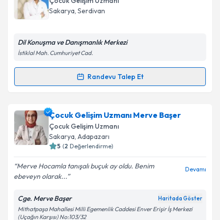
Çocuk Gelişim Uzmanı
almanız için bir takvim hazırlandığında e-posta ile
Sakarya
,
Serdivan
bilgilendireceğiz.
E-posta Adresiniz
Dil Konuşma ve Danışmanlık Merkezi
İstiklal Mah. Cumhuriyet Cad.
Randevu Talep Et
Randevu Takvimi Talebi
Kişisel verilerimin işlenmesine ilişkin
Aydınlatma
Metni
'ni okudum ve kişisel verilerimin belirtilen
kapsamda işlenmesini kabul ediyorum.
Çocuk Gelişim Uzmanı Osman Ayrancıoğlu
için
Çocuk Gelişim Uzmanı Merve Başer
randevu takvimi talebi oluşturun. Size bu uzmandan
Çocuk Gelişim Uzmanı
randevu almanız için bir takvim hazırlandığında e-
Takvim Talebini Gönder
Sakarya
,
Adapazarı
posta ile bilgilendireceğiz.
5
(
2
Değerlendirme)
E-posta Adresiniz
Merve Hocamla tanışalı buçuk ay oldu. Benim
Devamı
ebeveyn olarak...
Cge. Merve Başer
Haritada Göster
Mithatpaşa Mahallesi Milli Egemenlik Caddesi Enver Erişir İş Merkezi
Kişisel verilerimin işlenmesine ilişkin
Aydınlatma
(Uçağın Karşısı) No:103/32