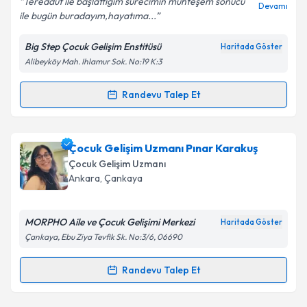
Tereddüt ile başlattığım sürecimin muhteşem sonucu
Devamı
ile bugün buradayım,hayatıma...
Big Step Çocuk Gelişim Enstitüsü
Haritada Göster
Alibeyköy Mah. Ihlamur Sok. No:19 K:3
Kişisel verilerimin işlenmesine ilişkin
Aydınlatma
Metni
'ni okudum ve kişisel verilerimin belirtilen
kapsamda işlenmesini kabul ediyorum.
Randevu Talep Et
Randevu Takvimi Talebi
Takvim Talebini Gönder
Çocuk Gelişim Uzmanı Pınar Üstyol Güneş
için
Çocuk Gelişim Uzmanı Pınar Karakuş
randevu takvimi talebi oluşturun. Size bu uzmandan
Çocuk Gelişim Uzmanı
randevu almanız için bir takvim hazırlandığında e-
Ankara
,
Çankaya
posta ile bilgilendireceğiz.
E-posta Adresiniz
MORPHO Aile ve Çocuk Gelişimi Merkezi
Haritada Göster
Çankaya, Ebu Ziya Tevfik Sk. No:3/6, 06690
Randevu Talep Et
Randevu Takvimi Talebi
Kişisel verilerimin işlenmesine ilişkin
Aydınlatma
Metni
'ni okudum ve kişisel verilerimin belirtilen