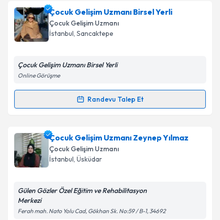
kapsamda işlenmesini kabul ediyorum.
Çocuk Gelişim Uzmanı Pınar Karakuş
için randevu
Çocuk Gelişim Uzmanı Birsel Yerli
takvimi talebi oluşturun. Size bu uzmandan randevu
Çocuk Gelişim Uzmanı
almanız için bir takvim hazırlandığında e-posta ile
Takvim Talebini Gönder
İstanbul
,
Sancaktepe
bilgilendireceğiz.
E-posta Adresiniz
Çocuk Gelişim Uzmanı Birsel Yerli
Online Görüşme
Randevu Talep Et
Randevu Takvimi Talebi
Kişisel verilerimin işlenmesine ilişkin
Aydınlatma
Metni
'ni okudum ve kişisel verilerimin belirtilen
kapsamda işlenmesini kabul ediyorum.
Çocuk Gelişim Uzmanı Birsel Yerli
için randevu
Çocuk Gelişim Uzmanı Zeynep Yılmaz
takvimi talebi oluşturun. Size bu uzmandan randevu
Çocuk Gelişim Uzmanı
almanız için bir takvim hazırlandığında e-posta ile
Takvim Talebini Gönder
İstanbul
,
Üsküdar
bilgilendireceğiz.
E-posta Adresiniz
Gülen Gözler Özel Eğitim ve Rehabilitasyon
Merkezi
Ferah mah. Nato Yolu Cad, Gökhan Sk. No:59 / B-1, 34692