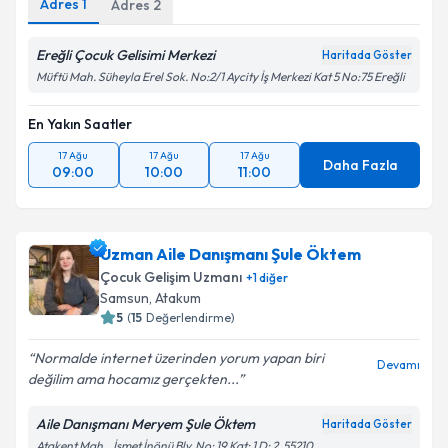
Adres
1
Adres
2
Ereğli Çocuk Gelisimi Merkezi
Haritada Göster
Müftü Mah. Süheyla Erel Sok. No:2/1 Aycity İş Merkezi Kat 5 No:75 Ereğli
En Yakın Saatler
17 Ağu
17 Ağu
17 Ağu
Daha Fazla
09:00
10:00
11:00
Uzman Aile Danışmanı Şule Öktem
Çocuk Gelişim Uzmanı
+
1
diğer
Samsun
,
Atakum
5
(
15
Değerlendirme)
Normalde internet üzerinden yorum yapan biri
Devamı
değilim ama hocamız gerçekten...
Aile Danışmanı Meryem Şule Öktem
Haritada Göster
Atakent Mah. , İsmet İnönü Blv. No: 19 Kat: 1 D: 2, 55210