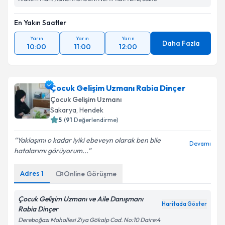
En Yakın Saatler
Yarın
Yarın
Yarın
Daha Fazla
10:00
11:00
12:00
Çocuk Gelişim Uzmanı Rabia Dinçer
Çocuk Gelişim Uzmanı
Sakarya
,
Hendek
5
(
91
Değerlendirme)
Yaklaşımı o kadar iyiki ebeveyn olarak ben bile
Devamı
hatalarımı görüyorum...
Adres
1
Online Görüşme
Çocuk Gelişim Uzmanı ve Aile Danışmanı
Haritada Göster
Rabia Dinçer
Dereboğazı Mahallesi Ziya Gökalp Cad. No:10 Daire:4