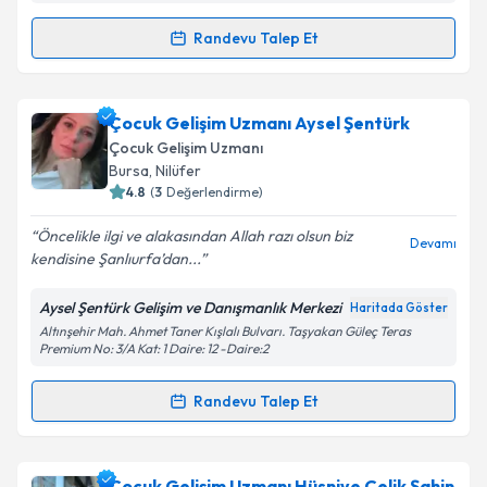
Randevu Talep Et
Randevu Takvimi Talebi
Takvim Talebini Gönder
Aile Danışmanı Emel Sevencan
için randevu
Çocuk Gelişim Uzmanı Aysel Şentürk
takvimi talebi oluşturun. Size bu uzmandan randevu
Çocuk Gelişim Uzmanı
almanız için bir takvim hazırlandığında e-posta ile
Bursa
,
Nilüfer
bilgilendireceğiz.
4.8
(
3
Değerlendirme)
E-posta Adresiniz
Öncelikle ilgi ve alakasından Allah razı olsun biz
Devamı
kendisine Şanlıurfa’dan...
Aysel Şentürk Gelişim ve Danışmanlık Merkezi
Haritada Göster
Altınşehir Mah. Ahmet Taner Kışlalı Bulvarı. Taşyakan Güleç Teras
Kişisel verilerimin işlenmesine ilişkin
Aydınlatma
Premium No: 3/A Kat: 1 Daire: 12 -Daire:2
Metni
'ni okudum ve kişisel verilerimin belirtilen
kapsamda işlenmesini kabul ediyorum.
Randevu Talep Et
Randevu Takvimi Talebi
Takvim Talebini Gönder
Çocuk Gelişim Uzmanı Aysel Şentürk
için randevu
Çocuk Gelişim Uzmanı Hüsniye Çelik Şahin