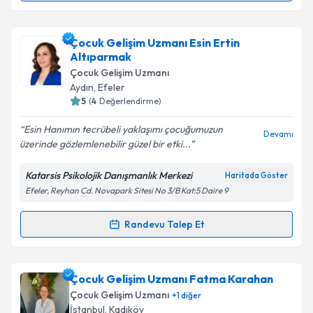
Takvim Talebini Gönder
Çocuk Gelişim Uzmanı Kader Gök
için randevu
Çocuk Gelişim Uzmanı Esin Ertin
takvimi talebi oluşturun. Size bu uzmandan randevu
Altıparmak
almanız için bir takvim hazırlandığında e-posta ile
Çocuk Gelişim Uzmanı
bilgilendireceğiz.
Aydın
,
Efeler
5
(
4
Değerlendirme)
E-posta Adresiniz
Esin Hanımın tecrübeli yaklaşımı çocuğumuzun
Devamı
üzerinde gözlemlenebilir güzel bir etki...
Katarsis Psikolojik Danışmanlık Merkezi
Haritada Göster
Kişisel verilerimin işlenmesine ilişkin
Aydınlatma
Efeler, Reyhan Cd. Novapark Sitesi No 3/B Kat:5 Daire 9
Metni
'ni okudum ve kişisel verilerimin belirtilen
kapsamda işlenmesini kabul ediyorum.
Randevu Talep Et
Randevu Takvimi Talebi
Takvim Talebini Gönder
Çocuk Gelişim Uzmanı Esin Ertin Altıparmak
için
Çocuk Gelişim Uzmanı Fatma Karahan
randevu takvimi talebi oluşturun. Size bu uzmandan
Çocuk Gelişim Uzmanı
+
1
diğer
randevu almanız için bir takvim hazırlandığında e-
İstanbul
,
Kadıköy