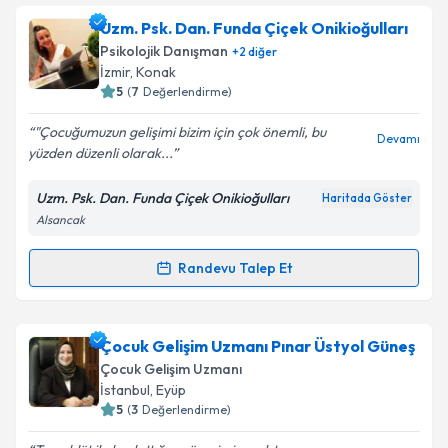
Takvim Talebini Gönder
Çocuk Gelişim Uzmanı Yasemin Özsoylar
için
Uzm. Psk. Dan. Funda Çiçek Onikioğulları
randevu takvimi talebi oluşturun. Size bu uzmandan
Psikolojik Danışman
+
2
diğer
randevu almanız için bir takvim hazırlandığında e-
İzmir
,
Konak
posta ile bilgilendireceğiz.
5
(
7
Değerlendirme)
E-posta Adresiniz
"Çocuğumuzun gelişimi bizim için çok önemli, bu
Devamı
yüzden düzenli olarak...
Uzm. Psk. Dan. Funda Çiçek Onikioğulları
Haritada Göster
Alsancak
Kişisel verilerimin işlenmesine ilişkin
Aydınlatma
Metni
'ni okudum ve kişisel verilerimin belirtilen
kapsamda işlenmesini kabul ediyorum.
Randevu Talep Et
Randevu Takvimi Talebi
Takvim Talebini Gönder
Uzm. Psk. Dan. Funda Çiçek Onikioğulları
için
Çocuk Gelişim Uzmanı Pınar Üstyol Güneş
randevu takvimi talebi oluşturun. Size bu uzmandan
Çocuk Gelişim Uzmanı
randevu almanız için bir takvim hazırlandığında e-
İstanbul
,
Eyüp
posta ile bilgilendireceğiz.
5
(
3
Değerlendirme)
E-posta Adresiniz