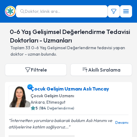
Doktor, klinik ara...
0-6 Yaş Gelişimsel Değerlendirme Tedavisi
Doktorları - Uzmanları
Toplam
33
0-6 Yaş Gelişimsel Değerlendirme
tedavisi yapan
doktor - uzman bulundu.
Filtrele
Akıllı Sıralama
Çocuk Gelişim Uzmanı Aslı Tuncay
Çocuk Gelişim Uzmanı
Ankara
,
Etimesgut
5
(
184
Değerlendirme)
İnternetten yorumlara bakarak buldum Aslı Hanımı ve
Devamı
atölyelerine katılım sağlıyoruz...