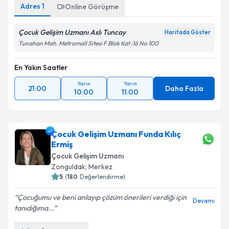
Adres
1
Online Görüşme
Çocuk Gelişim Uzmanı Aslı Tuncay
Haritada Göster
Tunahan Mah. Metromall Sitesi F Blok Kat :16 No 100
En Yakın Saatler
Yarın
Yarın
21:00
Daha Fazla
10:00
11:00
Çocuk Gelişim Uzmanı Funda Kılıç
Ermiş
Çocuk Gelişim Uzmanı
Zonguldak
,
Merkez
5
(
180
Değerlendirme)
Çocuğumu ve beni anlayıp çözüm önerileri verdiği için
Devamı
tanıdığıma...