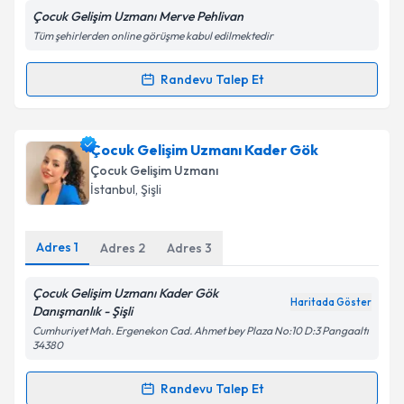
Çocuk Gelişim Uzmanı Merve Pehlivan
Tüm şehirlerden online görüşme kabul edilmektedir
Kişisel verilerimin işlenmesine ilişkin
Aydınlatma
Metni
'ni okudum ve kişisel verilerimin belirtilen
Randevu Talep Et
Randevu Takvimi Talebi
kapsamda işlenmesini kabul ediyorum.
Çocuk Gelişim Uzmanı Merve Pehlivan
için
Çocuk Gelişim Uzmanı Kader Gök
Takvim Talebini Gönder
randevu takvimi talebi oluşturun. Size bu uzmandan
Çocuk Gelişim Uzmanı
randevu almanız için bir takvim hazırlandığında e-
İstanbul
,
Şişli
posta ile bilgilendireceğiz.
E-posta Adresiniz
Adres
1
Adres
2
Adres
3
Çocuk Gelişim Uzmanı Kader Gök
Haritada Göster
Danışmanlık - Şişli
Kişisel verilerimin işlenmesine ilişkin
Aydınlatma
Cumhuriyet Mah. Ergenekon Cad. Ahmet bey Plaza No:10 D:3 Pangaaltı
Metni
'ni okudum ve kişisel verilerimin belirtilen
34380
kapsamda işlenmesini kabul ediyorum.
Randevu Talep Et
Randevu Takvimi Talebi