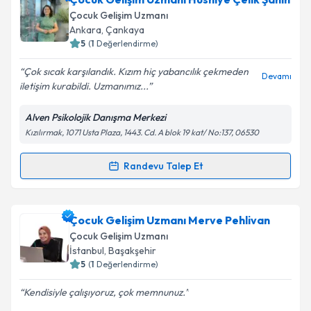
takvimi talebi oluşturun. Size bu uzmandan randevu
Çocuk Gelişim Uzmanı
almanız için bir takvim hazırlandığında e-posta ile
Ankara
,
Çankaya
bilgilendireceğiz.
5
(
1
Değerlendirme)
E-posta Adresiniz
Çok sıcak karşılandık. Kızım hiç yabancılık çekmeden
Devamı
iletişim kurabildi. Uzmanımız...
Alven Psikolojik Danışma Merkezi
Kızılırmak, 1071 Usta Plaza, 1443. Cd. A blok 19 kat/ No:137, 06530
Kişisel verilerimin işlenmesine ilişkin
Aydınlatma
Metni
'ni okudum ve kişisel verilerimin belirtilen
kapsamda işlenmesini kabul ediyorum.
Randevu Talep Et
Randevu Takvimi Talebi
Takvim Talebini Gönder
Çocuk Gelişim Uzmanı Hüsniye Çelik Şahin
için
Çocuk Gelişim Uzmanı Merve Pehlivan
randevu takvimi talebi oluşturun. Size bu uzmandan
Çocuk Gelişim Uzmanı
randevu almanız için bir takvim hazırlandığında e-
İstanbul
,
Başakşehir
posta ile bilgilendireceğiz.
5
(
1
Değerlendirme)
E-posta Adresiniz
Kendisiyle çalışıyoruz, çok memnunuz.