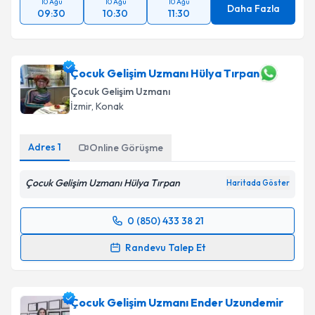
10 Ağu
10 Ağu
10 Ağu
Daha Fazla
09:30
10:30
11:30
Çocuk Gelişim Uzmanı Hülya Tırpan
Çocuk Gelişim Uzmanı
İzmir
,
Konak
Adres
1
Online Görüşme
Çocuk Gelişim Uzmanı Hülya Tırpan
Haritada Göster
0 (850) 433 38 21
Randevu Takvimi Talebi
Randevu Talep Et
Çocuk Gelişim Uzmanı Hülya Tırpan
için randevu
takvimi talebi oluşturun. Size bu uzmandan randevu
Çocuk Gelişim Uzmanı Ender Uzundemir
almanız için bir takvim hazırlandığında e-posta ile