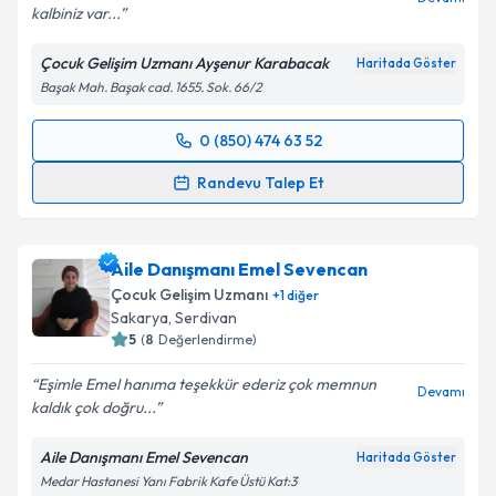
kalbiniz var...
Kişisel verilerimin işlenmesine ilişkin
Aydınlatma
Metni
'ni okudum ve kişisel verilerimin belirtilen
Çocuk Gelişim Uzmanı Ayşenur Karabacak
Haritada Göster
kapsamda işlenmesini kabul ediyorum.
Başak Mah. Başak cad. 1655. Sok. 66/2
Takvim Talebini Gönder
0 (850) 474 63 52
Randevu Takvimi Talebi
Randevu Talep Et
Çocuk Gelişim Uzmanı Ayşenur Karabacak
için
randevu takvimi talebi oluşturun. Size bu uzmandan
Aile Danışmanı Emel Sevencan
randevu almanız için bir takvim hazırlandığında e-
posta ile bilgilendireceğiz.
Çocuk Gelişim Uzmanı
+
1
diğer
Sakarya
,
Serdivan
E-posta Adresiniz
5
(
8
Değerlendirme)
Eşimle Emel hanıma teşekkür ederiz çok memnun
Devamı
kaldık çok doğru...
Kişisel verilerimin işlenmesine ilişkin
Aydınlatma
Aile Danışmanı Emel Sevencan
Haritada Göster
Metni
'ni okudum ve kişisel verilerimin belirtilen
Medar Hastanesi Yanı Fabrik Kafe Üstü Kat:3
kapsamda işlenmesini kabul ediyorum.