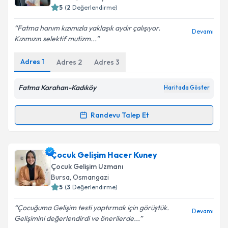
posta ile bilgilendireceğiz.
5
(
2
Değerlendirme)
E-posta Adresiniz
Fatma hanım kızımızla yaklaşık aydır çalışıyor.
Devamı
Kızımızın selektif mutizm...
Adres
1
Adres
2
Adres
3
Kişisel verilerimin işlenmesine ilişkin
Aydınlatma
Metni
'ni okudum ve kişisel verilerimin belirtilen
Fatma Karahan-Kadıköy
Haritada Göster
kapsamda işlenmesini kabul ediyorum.
Randevu Talep Et
Randevu Takvimi Talebi
Takvim Talebini Gönder
Çocuk Gelişim Uzmanı Fatma Karahan
için
Çocuk Gelişim Hacer Kuney
randevu takvimi talebi oluşturun. Size bu uzmandan
Çocuk Gelişim Uzmanı
randevu almanız için bir takvim hazırlandığında e-
Bursa
,
Osmangazi
posta ile bilgilendireceğiz.
5
(
3
Değerlendirme)
E-posta Adresiniz
Çocuğuma Gelişim testi yaptırmak için görüştük.
Devamı
Gelişimini değerlendirdi ve önerilerde...