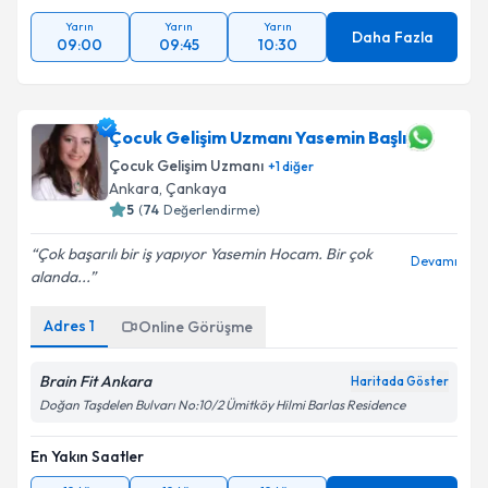
Yarın
Yarın
Yarın
Daha Fazla
09:00
09:45
10:30
Çocuk Gelişim Uzmanı Yasemin Başlı
Çocuk Gelişim Uzmanı
+
1
diğer
Ankara
,
Çankaya
5
(
74
Değerlendirme)
Çok başarılı bir iş yapıyor Yasemin Hocam. Bir çok
Devamı
alanda...
Adres
1
Online Görüşme
Brain Fit Ankara
Haritada Göster
Doğan Taşdelen Bulvarı No:10/2 Ümitköy Hilmi Barlas Residence
En Yakın Saatler