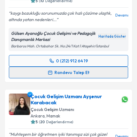
5
(
10
Değerlendirme)
kaygı bozukluğu sorunumuzda çok hızlı çözüme ulaştık,
Devamı
altında yatan nedenleri...
Gülsen Ayanoğlu Çocuk Gelişimi ve Pedagojik
Haritada Göster
Danışmanlık Merkezi
Barbaros Mah. Ortabahar Sk. No:24/1 Kat:1 Ataşehir/İstanbul
0 (212) 912 64 19
Randevu Takvimi Talebi
Randevu Talep Et
Çocuk Gelişim Uzmanı Gülsen Ayanoğlu
için
randevu takvimi talebi oluşturun. Size bu uzmandan
Çocuk Gelişim Uzmanı Ayşenur
randevu almanız için bir takvim hazırlandığında e-
Karabacak
posta ile bilgilendireceğiz.
Çocuk Gelişim Uzmanı
E-posta Adresiniz
Ankara
,
Mamak
5
(
20
Değerlendirme)
Muhteşem bir öğretmen iyiki tanımışız sizi çok güzel
Devamı