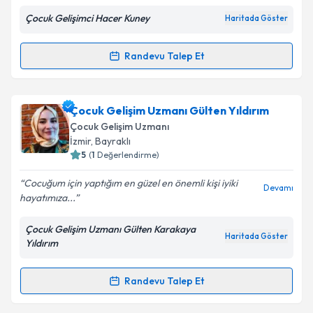
Çocuk Gelişimci Hacer Kuney
Haritada Göster
Kişisel verilerimin işlenmesine ilişkin
Aydınlatma
Metni
'ni okudum ve kişisel verilerimin belirtilen
Randevu Talep Et
Randevu Takvimi Talebi
kapsamda işlenmesini kabul ediyorum.
Takvim Talebini Gönder
Çocuk Gelişim Hacer Kuney
için randevu takvimi
Çocuk Gelişim Uzmanı Gülten Yıldırım
talebi oluşturun. Size bu uzmandan randevu almanız
Çocuk Gelişim Uzmanı
için bir takvim hazırlandığında e-posta ile
İzmir
,
Bayraklı
bilgilendireceğiz.
5
(
1
Değerlendirme)
E-posta Adresiniz
Cocuğum için yaptığım en güzel en önemli kişi iyiki
Devamı
hayatımıza...
Çocuk Gelişim Uzmanı Gülten Karakaya
Haritada Göster
Yıldırım
Kişisel verilerimin işlenmesine ilişkin
Aydınlatma
Metni
'ni okudum ve kişisel verilerimin belirtilen
kapsamda işlenmesini kabul ediyorum.
Randevu Talep Et
Randevu Takvimi Talebi