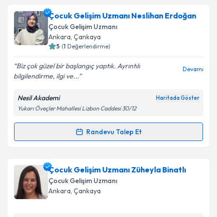
Takvim Talebini Gönder
Çocuk Gelişim Uzmanı Gülten Yıldırım
için
Çocuk Gelişim Uzmanı Neslihan Erdoğan
randevu takvimi talebi oluşturun. Size bu uzmandan
Çocuk Gelişim Uzmanı
randevu almanız için bir takvim hazırlandığında e-
Ankara
,
Çankaya
posta ile bilgilendireceğiz.
5
(
1
Değerlendirme)
E-posta Adresiniz
Biz çok güzel bir başlangıç yaptık. Ayrıntılı
Devamı
bilgilendirme, ilgi ve...
Nesil Akademi
Haritada Göster
Yukarı Öveçler Mahallesi Lizbon Caddesi 30/12
Kişisel verilerimin işlenmesine ilişkin
Aydınlatma
Metni
'ni okudum ve kişisel verilerimin belirtilen
kapsamda işlenmesini kabul ediyorum.
Randevu Talep Et
Randevu Takvimi Talebi
Takvim Talebini Gönder
Çocuk Gelişim Uzmanı Neslihan Erdoğan
için
Çocuk Gelişim Uzmanı Züheyla Binatlı
randevu takvimi talebi oluşturun. Size bu uzmandan
Çocuk Gelişim Uzmanı
randevu almanız için bir takvim hazırlandığında e-
Ankara
,
Çankaya
posta ile bilgilendireceğiz.