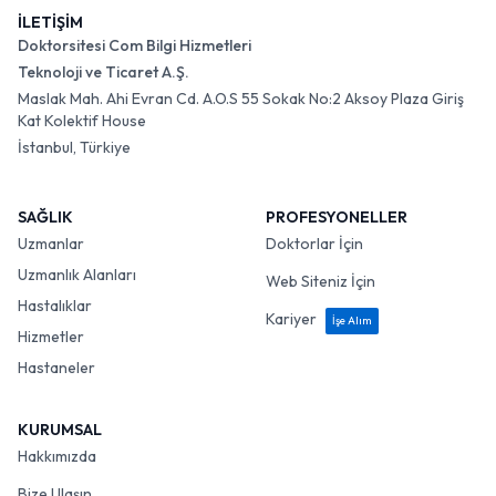
İLETİŞİM
Doktorsitesi Com Bilgi Hizmetleri
Teknoloji ve Ticaret A.Ş.
Maslak Mah. Ahi Evran Cd. A.O.S 55 Sokak No:2 Aksoy Plaza Giriş
Kat Kolektif House
İstanbul, Türkiye
SAĞLIK
PROFESYONELLER
Uzmanlar
Doktorlar İçin
Uzmanlık Alanları
Web Siteniz İçin
Hastalıklar
Kariyer
İşe Alım
Hizmetler
Hastaneler
KURUMSAL
Hakkımızda
Bize Ulaşın