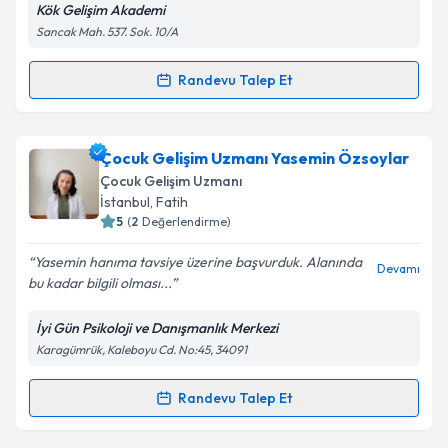
E-posta Adresiniz
Kök Gelişim Akademi
Sancak Mah. 537. Sok. 10/A
Randevu Talep Et
Randevu Takvimi Talebi
Kişisel verilerimin işlenmesine ilişkin
Aydınlatma
Metni
'ni okudum ve kişisel verilerimin belirtilen
kapsamda işlenmesini kabul ediyorum.
Çocuk Gelişim Uzmanı Züheyla Binatlı
için randevu
Çocuk Gelişim Uzmanı Yasemin Özsoylar
takvimi talebi oluşturun. Size bu uzmandan randevu
Çocuk Gelişim Uzmanı
almanız için bir takvim hazırlandığında e-posta ile
Takvim Talebini Gönder
İstanbul
,
Fatih
bilgilendireceğiz.
5
(
2
Değerlendirme)
E-posta Adresiniz
Yasemin hanıma tavsiye üzerine başvurduk. Alanında
Devamı
bu kadar bilgili olması...
İyi Gün Psikoloji ve Danışmanlık Merkezi
Karagümrük, Kaleboyu Cd. No:45, 34091
Kişisel verilerimin işlenmesine ilişkin
Aydınlatma
Metni
'ni okudum ve kişisel verilerimin belirtilen
kapsamda işlenmesini kabul ediyorum.
Randevu Talep Et
Randevu Takvimi Talebi