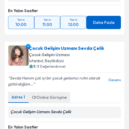
En Yakın Saatler
Yarın
Yarın
Yarın
Daha Fazla
10:00
11:00
12:00
Çocuk Gelişim Uzmanı Sevda Çelik
Çocuk Gelişim Uzmanı
İstanbul
,
Beylikdüzü
5
(
1
Değerlendirme)
Sevda Hanım çok iyi bir çocuk gelısımcı rutın olarak
Devamı
götürdüğüm...
Adres
1
Online Görüşme
Çocuk Gelişim Uzmanı Sevda Çelik
En Yakın Saatler