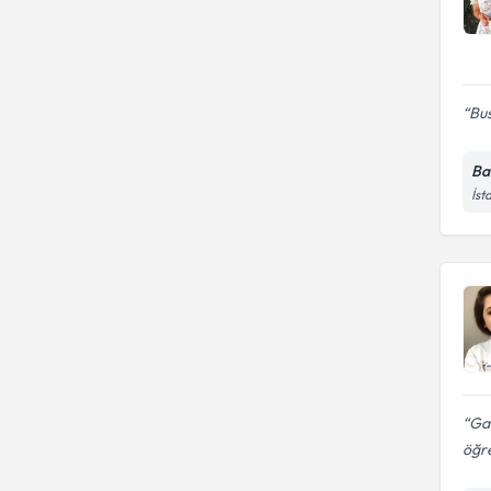
Bus
Ba
İst
Gay
öğr