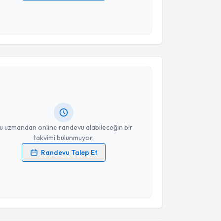
 verilerimin işlenmesine ilişkin
Aydınlatma Metni
'ni
 ve kişisel verilerimin belirtilen kapsamda
esini kabul ediyorum.
akvimi Talebi
Takvim Talebini Gönder
işim Uzmanı Pınar Üstyol Güneş
için randevu
ebi oluşturun. Size bu uzmandan randevu almanız için
hazırlandığında e-posta ile bilgilendireceğiz.
resiniz
u uzmandan online randevu alabileceğin bir
takvimi bulunmuyor.
Randevu Talep Et
 verilerimin işlenmesine ilişkin
Aydınlatma Metni
'ni
 ve kişisel verilerimin belirtilen kapsamda
esini kabul ediyorum.
akvimi Talebi
Takvim Talebini Gönder