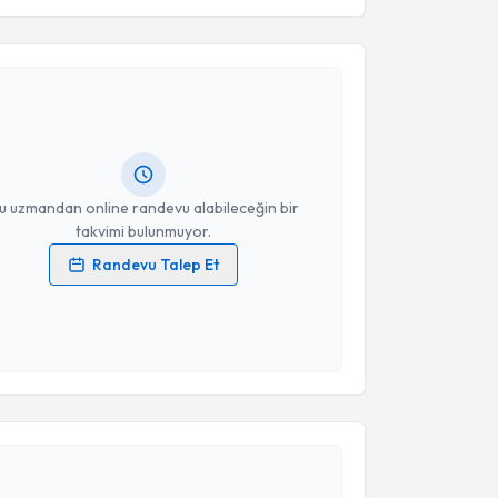
akvimi Talebi
Takvim Talebini Gönder
işim Uzmanı Kader Gök
için randevu takvimi talebi
Size bu uzmandan randevu almanız için bir takvim
ında e-posta ile bilgilendireceğiz.
resiniz
u uzmandan online randevu alabileceğin bir
takvimi bulunmuyor.
Randevu Talep Et
 verilerimin işlenmesine ilişkin
Aydınlatma Metni
'ni
 ve kişisel verilerimin belirtilen kapsamda
esini kabul ediyorum.
akvimi Talebi
Takvim Talebini Gönder
işim Uzmanı Büşra Yüksel
için randevu takvimi
turun. Size bu uzmandan randevu almanız için bir
rlandığında e-posta ile bilgilendireceğiz.