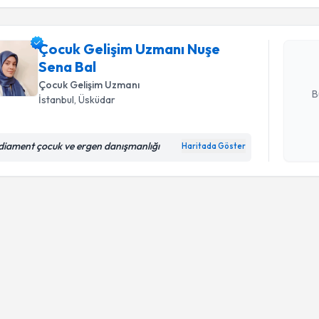
Çocuk Gel
talebi oluş
takvim hazı
Çocuk Gelişim Uzmanı Nuşe
Sena Bal
E-posta Ad
Çocuk Gelişim Uzmanı
B
İstanbul
,
Üsküdar
Kişisel
diament çocuk ve ergen danışmanlığı
Haritada Göster
okudum
işlenm