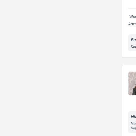
Bur
karı
Bu
Kad
NK
Nis
Beş