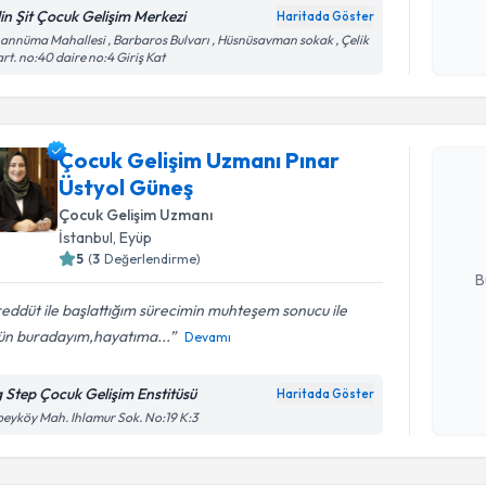
Kişisel
lin Şit Çocuk Gelişim Merkezi
Haritada Göster
okudum
annüma Mahallesi , Barbaros Bulvarı , Hüsnüsavman sokak , Çelik
işlenm
rt. no:40 daire no:4 Giriş Kat
Randevu T
Çocuk Gelişim Uzmanı Pınar
Çocuk Gel
Üstyol Güneş
takvimi tal
bir takvim 
Çocuk Gelişim Uzmanı
İstanbul
,
Eyüp
E-posta Ad
5
(
3
Değerlendirme)
B
eddüt ile başlattığım sürecimin muhteşem sonucu ile
ün buradayım,hayatıma...
Devamı
Kişisel
okudum
g Step Çocuk Gelişim Enstitüsü
Haritada Göster
işlenm
beyköy Mah. Ihlamur Sok. No:19 K:3
Randevu T