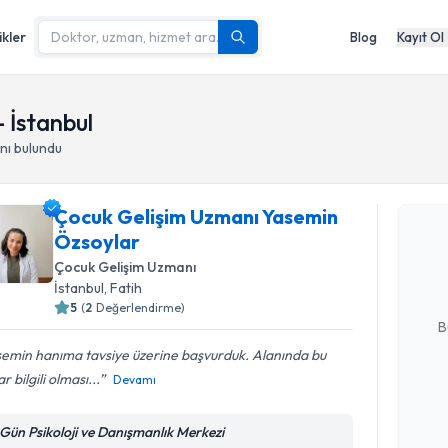
ikler
Blog
Kayıt Ol
 İstanbul
nı
bulundu
Randevu T
Çocuk Gelişim Uzmanı Yasemin
Çocuk Gel
Özsoylar
takvimi tal
bir takvim 
Çocuk Gelişim Uzmanı
İstanbul
,
Fatih
E-posta Ad
5
(
2
Değerlendirme)
B
semin hanıma tavsiye üzerine başvurduk. Alanında bu
r bilgili olması...
Devamı
Kişisel
okudum
i Gün Psikoloji ve Danışmanlık Merkezi
işlenm