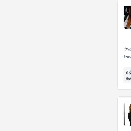
Esi
kon
Ki
Bal