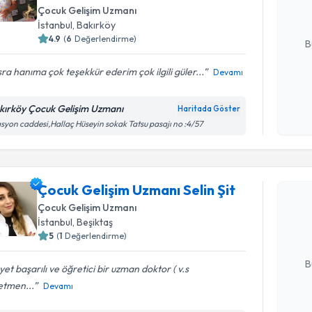
Çocuk Gelişim Uzmanı
İstanbul
,
Bakırköy
E-posta Ad
4.9
(
6
Değerlendirme)
B
ra hanıma çok teşekkür ederim çok ilgili güler...
Devamı
Kişisel
okudum
kırköy Çocuk Gelişim Uzmanı
Haritada Göster
işlenm
asyon caddesi,Hallaç Hüseyin sokak Tatsu pasajı no :4/57
Randevu T
Çocuk Gelişim Uzmanı Selin Şit
Çocuk Gel
oluşturun. 
Çocuk Gelişim Uzmanı
hazırlandığ
İstanbul
,
Beşiktaş
5
(
1
Değerlendirme)
E-posta Ad
B
et başarılı ve öğretici bir uzman doktor ( v.s
etmen...
Devamı