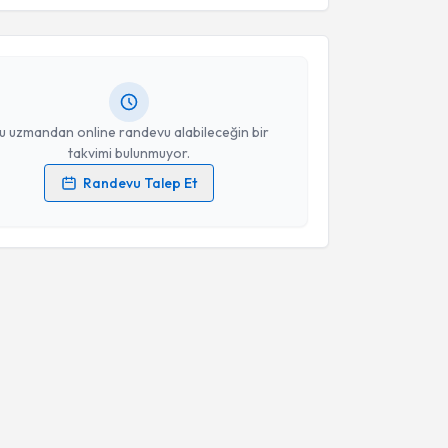
işim Uzmanı Nuşe Sena Bal
için randevu takvimi
turun. Size bu uzmandan randevu almanız için bir
Takvim Talebini Gönder
rlandığında e-posta ile bilgilendireceğiz.
resiniz
u uzmandan online randevu alabileceğin bir
takvimi bulunmuyor.
Randevu Talep Et
 verilerimin işlenmesine ilişkin
Aydınlatma Metni
'ni
 ve kişisel verilerimin belirtilen kapsamda
esini kabul ediyorum.
Takvim Talebini Gönder