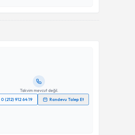
Takvim Talebini Gönder
akvimi Talebi
işim Uzmanı Gülsen Ayanoğlu
için randevu takvimi
turun. Size bu uzmandan randevu almanız için bir
rlandığında e-posta ile bilgilendireceğiz.
resiniz
Takvim mevcut değil.
0 (212) 912 64 19
Randevu Talep Et
 verilerimin işlenmesine ilişkin
Aydınlatma Metni
'ni
 ve kişisel verilerimin belirtilen kapsamda
esini kabul ediyorum.