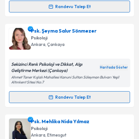
Metni
'ni okudum ve kişisel verilerimin belirtilen
Randevu Talep Et
Randevu Takvimi Talebi
kapsamda işlenmesini kabul ediyorum.
Takvim Talebini Gönder
Psk. Dan. Şevval Karaaytu
için randevu takvimi
Psk. Şeyma Salur Sönmezer
talebi oluşturun. Size bu uzmandan randevu almanız
Psikoloji
için bir takvim hazırlandığında e-posta ile
Ankara
, Çankaya
bilgilendireceğiz.
E-posta Adresiniz
Sekizinci Renk Psikoloji ve Dikkat, Algı
Haritada Göster
Geliştirme Merkezi (Çankaya)
Ahmet Taner Kışlalı Mahallesi Kanuni Sultan Süleyman Bulvarı Yeşil
Altınkent Sitesi No:7
Kişisel verilerimin işlenmesine ilişkin
Aydınlatma
Randevu Talep Et
Metni
'ni okudum ve kişisel verilerimin belirtilen
Randevu Takvimi Talebi
kapsamda işlenmesini kabul ediyorum.
Psk. Şeyma Salur Sönmezer
için randevu takvimi
Psk. Mehlika Nida Yılmaz
Takvim Talebini Gönder
talebi oluşturun. Size bu uzmandan randevu almanız
Psikoloji
için bir takvim hazırlandığında e-posta ile
Ankara
, Etimesgut