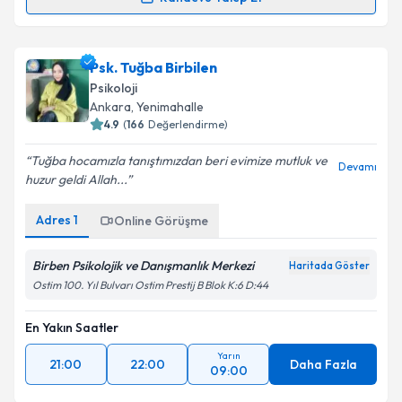
Çocuk Gelişim Uzmanı Funda Kılıç Ermiş
için
randevu takvimi talebi oluşturun. Size bu uzmandan
Psk. Tuğba Birbilen
randevu almanız için bir takvim hazırlandığında e-
posta ile bilgilendireceğiz.
Psikoloji
Ankara
, Yenimahalle
E-posta Adresiniz
4.9
(
166
Değerlendirme)
Tuğba hocamızla tanıştımızdan beri evimize mutluk ve
Devamı
huzur geldi Allah...
Kişisel verilerimin işlenmesine ilişkin
Aydınlatma
Adres
1
Online Görüşme
Metni
'ni okudum ve kişisel verilerimin belirtilen
kapsamda işlenmesini kabul ediyorum.
Birben Psikolojik ve Danışmanlık Merkezi
Haritada Göster
Ostim 100. Yıl Bulvarı Ostim Prestij B Blok K:6 D:44
Takvim Talebini Gönder
En Yakın Saatler
Yarın
21:00
22:00
Daha Fazla
09:00