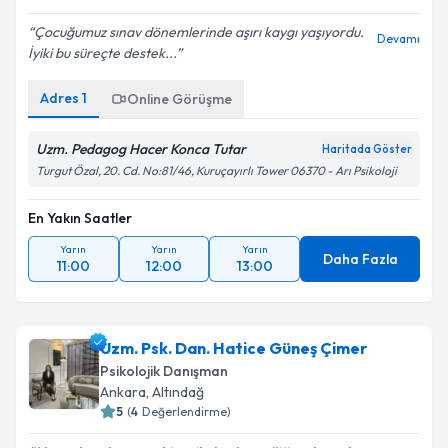
Çocuğumuz sınav dönemlerinde aşırı kaygı yaşıyordu.
Devamı
İyiki bu süreçte destek...
Adres
1
Online Görüşme
Uzm. Pedagog Hacer Konca Tutar
Haritada Göster
Turgut Özal, 20. Cd. No:81/46, Kuruçayırlı Tower 06370 - Arı Psikoloji
En Yakın Saatler
Yarın
Yarın
Yarın
Daha Fazla
11:00
12:00
13:00
Uzm. Psk. Dan. Hatice Güneş Çimer
Psikolojik Danışman
Ankara
, Altındağ
5
(
4
Değerlendirme)