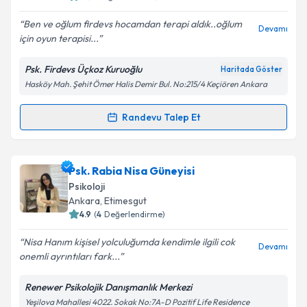
Ben ve oğlum firdevs hocamdan terapi aldık..oğlum
Devamı
için oyun terapisi...
Kişisel verilerimin işlenmesine ilişkin
Aydınlatma
Psk. Firdevs Üçkoz Kuruoğlu
Haritada Göster
Metni
'ni okudum ve kişisel verilerimin belirtilen
Hasköy Mah. Şehit Ömer Halis Demir Bul. No:215/4 Keçiören Ankara
kapsamda işlenmesini kabul ediyorum.
Randevu Talep Et
Randevu Takvimi Talebi
Takvim Talebini Gönder
Psk. Firdevs Ückoz Kuruoğlu
için randevu takvimi
Psk. Rabia Nisa Güneyisi
talebi oluşturun. Size bu uzmandan randevu almanız
Psikoloji
için bir takvim hazırlandığında e-posta ile
Ankara
, Etimesgut
bilgilendireceğiz.
4.9
(
4
Değerlendirme)
E-posta Adresiniz
Nisa Hanım kişisel yolculuğumda kendimle ilgili cok
Devamı
onemli ayrıntıları fark...
Renewer Psikolojik Danışmanlık Merkezi
Yeşilova Mahallesi 4022. Sokak No:7A-D Pozitif Life Residence
Kişisel verilerimin işlenmesine ilişkin
Aydınlatma