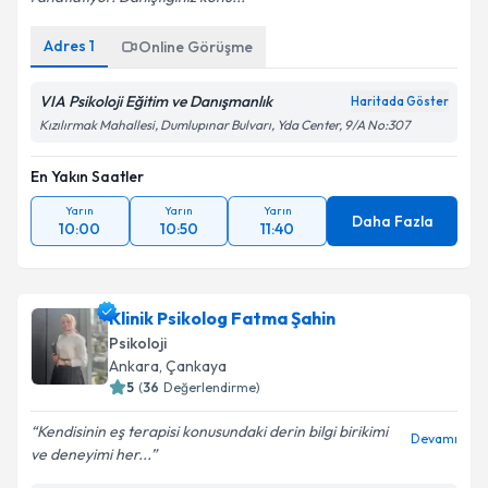
Adres
1
Online Görüşme
VIA Psikoloji Eğitim ve Danışmanlık
Haritada Göster
Kızılırmak Mahallesi, Dumlupınar Bulvarı, Yda Center, 9/A No:307
En Yakın Saatler
Yarın
Yarın
Yarın
Daha Fazla
10:00
10:50
11:40
Klinik Psikolog Fatma Şahin
Psikoloji
Ankara
, Çankaya
5
(
36
Değerlendirme)
Kendisinin eş terapisi konusundaki derin bilgi birikimi
Devamı
ve deneyimi her...