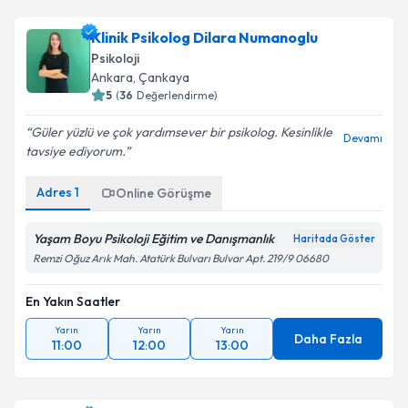
Klinik Psikolog Dilara Numanoglu
Psikoloji
Ankara
, Çankaya
5
(
36
Değerlendirme)
Güler yüzlü ve çok yardımsever bir psikolog. Kesinlikle
Devamı
tavsiye ediyorum.
Adres
1
Online Görüşme
Yaşam Boyu Psikoloji Eğitim ve Danışmanlık
Haritada Göster
Remzi Oğuz Arık Mah. Atatürk Bulvarı Bulvar Apt. 219/9 06680
En Yakın Saatler
Yarın
Yarın
Yarın
Daha Fazla
11:00
12:00
13:00