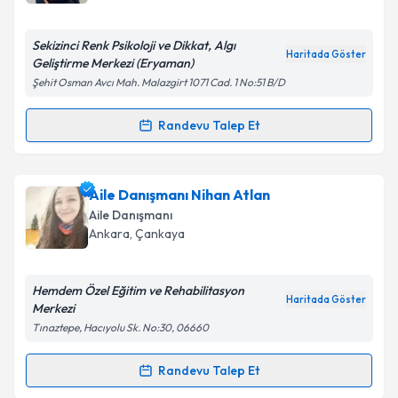
bilgilendireceğiz.
E-posta Adresiniz
Sekizinci Renk Psikoloji ve Dikkat, Algı
Haritada Göster
Geliştirme Merkezi (Eryaman)
Şehit Osman Avcı Mah. Malazgirt 1071 Cad. 1 No:51 B/D
Kişisel verilerimin işlenmesine ilişkin
Aydınlatma
Randevu Talep Et
Randevu Takvimi Talebi
Metni
'ni okudum ve kişisel verilerimin belirtilen
kapsamda işlenmesini kabul ediyorum.
Psk. Mehlika Nida Yılmaz
için randevu takvimi talebi
Aile Danışmanı Nihan Atlan
oluşturun. Size bu uzmandan randevu almanız için bir
Takvim Talebini Gönder
Aile Danışmanı
takvim hazırlandığında e-posta ile bilgilendireceğiz.
Ankara
, Çankaya
E-posta Adresiniz
Hemdem Özel Eğitim ve Rehabilitasyon
Haritada Göster
Merkezi
Tınaztepe, Hacıyolu Sk. No:30, 06660
Kişisel verilerimin işlenmesine ilişkin
Aydınlatma
Metni
'ni okudum ve kişisel verilerimin belirtilen
Randevu Talep Et
Randevu Takvimi Talebi
kapsamda işlenmesini kabul ediyorum.