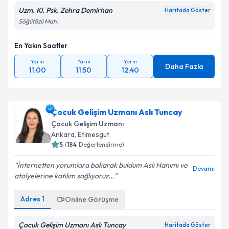
Uzm. Kl. Psk. Zehra Demirhan
Haritada Göster
Söğütözü Mah.
En Yakın Saatler
Yarın
Yarın
Yarın
Daha Fazla
11:00
11:50
12:40
Çocuk Gelişim Uzmanı Aslı Tuncay
Çocuk Gelişim Uzmanı
Ankara
, Etimesgut
5
(
184
Değerlendirme)
İnternetten yorumlara bakarak buldum Aslı Hanımı ve
Devamı
atölyelerine katılım sağlıyoruz...
Adres
1
Online Görüşme
Çocuk Gelişim Uzmanı Aslı Tuncay
Haritada Göster