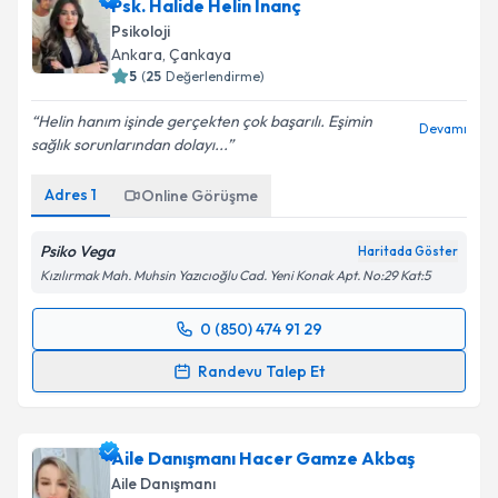
Psk. Halide Helin İnanç
Psikoloji
Ankara
, Çankaya
5
(
25
Değerlendirme)
Helin hanım işinde gerçekten çok başarılı. Eşimin
Devamı
sağlık sorunlarından dolayı...
Adres
1
Online Görüşme
Psiko Vega
Haritada Göster
Kızılırmak Mah. Muhsin Yazıcıoğlu Cad. Yeni Konak Apt. No:29 Kat:5
0 (850) 474 91 29
Randevu Takvimi Talebi
Randevu Talep Et
Psk. Halide Helin İnanç
için randevu takvimi talebi
oluşturun. Size bu uzmandan randevu almanız için bir
Aile Danışmanı Hacer Gamze Akbaş
takvim hazırlandığında e-posta ile bilgilendireceğiz.
Aile Danışmanı