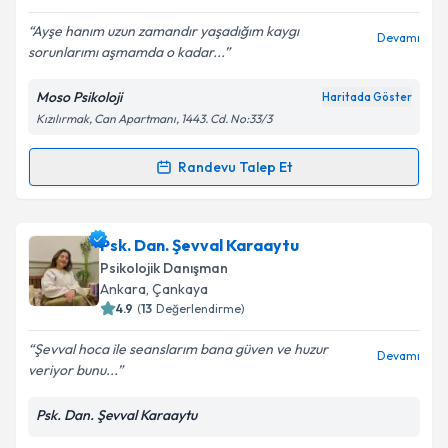
E-posta Adresiniz
Ayşe hanım uzun zamandır yaşadığım kaygı
Devamı
sorunlarımı aşmamda o kadar...
Moso Psikoloji
Haritada Göster
Kişisel verilerimin işlenmesine ilişkin
Aydınlatma
Kızılırmak, Can Apartmanı, 1443. Cd. No:33/3
Metni
'ni okudum ve kişisel verilerimin belirtilen
kapsamda işlenmesini kabul ediyorum.
Randevu Talep Et
Randevu Takvimi Talebi
Takvim Talebini Gönder
Psk. Dan. Ayşe Şevval Arifoğlu
için randevu takvimi
Psk. Dan. Şevval Karaaytu
talebi oluşturun. Size bu uzmandan randevu almanız
Psikolojik Danışman
için bir takvim hazırlandığında e-posta ile
Ankara
, Çankaya
bilgilendireceğiz.
4.9
(
13
Değerlendirme)
E-posta Adresiniz
Şevval hoca ile seanslarım bana güven ve huzur
Devamı
veriyor bunu...
Psk. Dan. Şevval Karaaytu
Kişisel verilerimin işlenmesine ilişkin
Aydınlatma