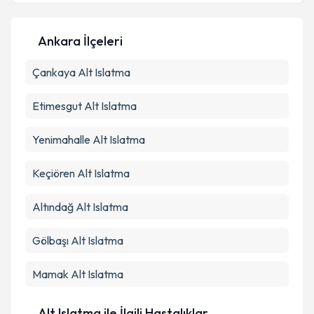
Kişisel verilerimin işlenmesine ilişkin
Aydınlatma
Metni
'ni okudum ve kişisel verilerimin belirtilen
Ankara İlçeleri
kapsamda işlenmesini kabul ediyorum.
Çankaya
Alt Islatma
Takvim Talebini Gönder
Etimesgut
Alt Islatma
Yenimahalle
Alt Islatma
Keçiören
Alt Islatma
Altındağ
Alt Islatma
Gölbaşı
Alt Islatma
Mamak
Alt Islatma
Alt Islatma ile İlgili Hastalıklar