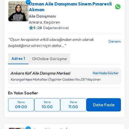
Uzman Aile Danışmanı Sinem Pınarevli
Akman
Aile Danışmanı
Ankara
, Keçiören
5
(
28
Değerlendirme)
Oyun terapisinin etkili olacağından emin olarak
Devamı
başladığımız süreci niçin daha...
Adres
1
Online Görüşme
Ankara Kaf Aile Danışma Merkezi
Haritada Göster
Karargahtepe Mahallesi Özgürler Caddesi No:23/1 Keçiören
En Yakın Saatler
Yarın
Yarın
Yarın
Daha Fazla
09:00
10:00
11:00