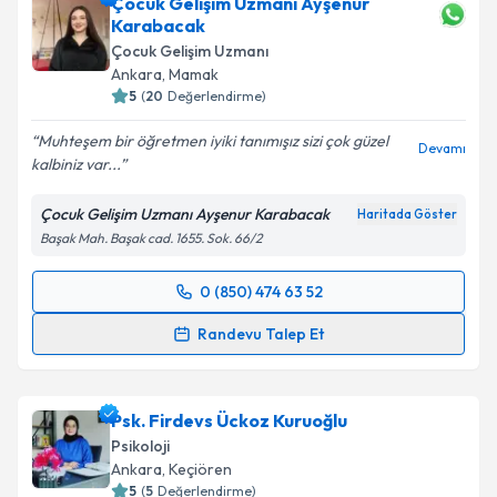
Çocuk Gelişim Uzmanı Ayşenur
takvim hazırlandığında e-posta ile bilgilendireceğiz.
Karabacak
E-posta Adresiniz
Çocuk Gelişim Uzmanı
Ankara
, Mamak
5
(
20
Değerlendirme)
Muhteşem bir öğretmen iyiki tanımışız sizi çok güzel
Devamı
Kişisel verilerimin işlenmesine ilişkin
Aydınlatma
kalbiniz var...
Metni
'ni okudum ve kişisel verilerimin belirtilen
kapsamda işlenmesini kabul ediyorum.
Çocuk Gelişim Uzmanı Ayşenur Karabacak
Haritada Göster
Başak Mah. Başak cad. 1655. Sok. 66/2
Takvim Talebini Gönder
0 (850) 474 63 52
Randevu Takvimi Talebi
Randevu Talep Et
Çocuk Gelişim Uzmanı Ayşenur Karabacak
için
randevu takvimi talebi oluşturun. Size bu uzmandan
Psk. Firdevs Ückoz Kuruoğlu
randevu almanız için bir takvim hazırlandığında e-
posta ile bilgilendireceğiz.
Psikoloji
Ankara
, Keçiören
E-posta Adresiniz
5
(
5
Değerlendirme)