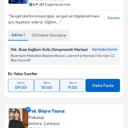
4.9
(
81
Değerlendirme)
Sevgili doktorumuza ilgisi, sevgisi ve bilgilendirmesi
Devamı
için teşekkür ederiz. Oğlum...
Adres
1
Online Görüşme
Psk. Buse Sağlam Kutlu Danışmanlık Merkezi
Haritada Göster
İlkyerleşim Mahallesi Başkent Bulvarı Labirent İş Merkezi 3. Koridor C2
Blok Daire 59
En Yakın Saatler
Yarın
Yarın
Yarın
Daha Fazla
09:00
10:00
11:00
Psk. Büşra Topuz
Psikoloji
Ankara
, Çankaya