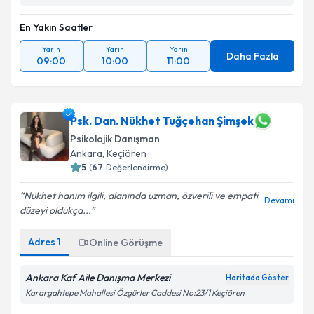
En Yakın Saatler
Yarın
Yarın
Yarın
Daha Fazla
09:00
10:00
11:00
Psk. Dan. Nükhet Tuğçehan Şimşek
Psikolojik Danışman
Ankara
, Keçiören
5
(
67
Değerlendirme)
Nükhet hanım ilgili, alanında uzman, özverili ve empati
Devamı
düzeyi oldukça...
Adres
1
Online Görüşme
Ankara Kaf Aile Danışma Merkezi
Haritada Göster
Karargahtepe Mahallesi Özgürler Caddesi No:23/1 Keçiören