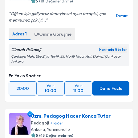
5
(
10
Değerlendirme)
Oğlum için gidiyoruz deneyimsel oyun terapisi, çok
Devamı
memnunuz çok iyi...
Adres
1
Online Görüşme
Cinnah Psikoloji
Haritada Göster
Çankaya Mah. Ebu Ziya Tevfik Sk. No:19 Huzur Apt. Daire:1 Çankaya/
Ankara
En Yakın Saatler
Yarın
Yarın
20:00
Daha Fazla
10:00
11:00
Uzm. Pedagog Hacer Konca Tutar
Pedagoji
+
1
diğer
Ankara
, Yenimahalle
5
(
43
Değerlendirme)