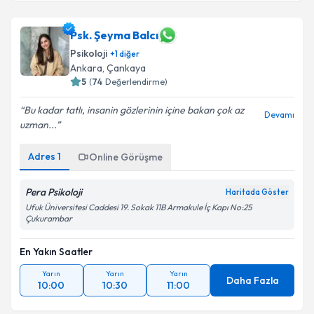
Psk. Şeyma Balcı
Psikoloji
+
1
diğer
Ankara
, Çankaya
5
(
74
Değerlendirme)
Bu kadar tatlı, insanin gözlerinin içine bakan çok az
Devamı
uzman...
Adres
1
Online Görüşme
Pera Psikoloji
Haritada Göster
Ufuk Üniversitesi Caddesi 19. Sokak 11B Armakule İç Kapı No:25
Çukurambar
En Yakın Saatler
Yarın
Yarın
Yarın
Daha Fazla
10:00
10:30
11:00