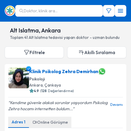
Doktor, klinik ara...
Alt Islatma, Ankara
Toplam
41
Alt Islatma
tedavisi yapan doktor - uzman bulundu
Filtrele
Akıllı Sıralama
Klinik Psikolog Zehra Demirhan
Psikoloji
Ankara
, Çankaya
4.9
(
128
Değerlendirme)
Kendime güvenle alakalı sorunlar yaşıyordum Psikolog
Devamı
Zehra hocamı internetten buldum...
Adres
1
Online Görüşme