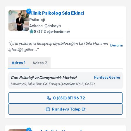
Klinik Psikolog Sıla Ekinci
Psikoloji
Ankara
, Çankaya
5
(
37
Değerlendirme)
İyi ki yollarımız kesişmiş diyebileceğim biri Sıla Hanımın
Devamı
içtenliği, güler...
Adres
1
Adres
2
Can Psikoloji ve Danışmanlık Merkezi
Haritada Göster
Kızılırmak, Ufuk Ünv. Cd. Farilya İş Merkezi No:8, 06510
0 (850) 811 96 72
Randevu Takvimi Talebi
Randevu Talep Et
Klinik Psikolog Sıla Ekinci
için randevu takvimi talebi
oluşturun. Size bu uzmandan randevu almanız için bir