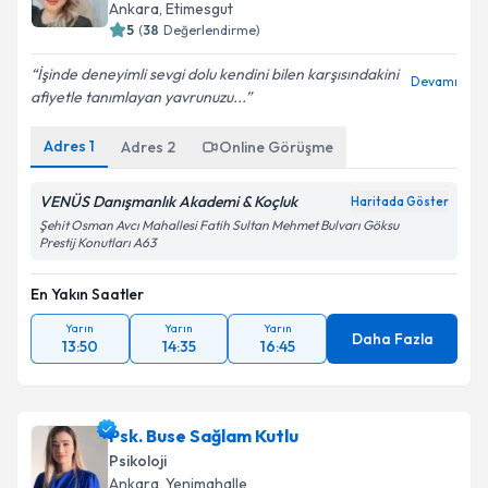
E-posta Adresiniz
Ankara
, Etimesgut
5
(
38
Değerlendirme)
İşinde deneyimli sevgi dolu kendini bilen karşısındakini
Devamı
afiyetle tanımlayan yavrunuzu...
Kişisel verilerimin işlenmesine ilişkin
Aydınlatma
Metni
'ni okudum ve kişisel verilerimin belirtilen
Adres
1
Adres
2
Online Görüşme
kapsamda işlenmesini kabul ediyorum.
VENÜS Danışmanlık Akademi & Koçluk
Haritada Göster
Takvim Talebini Gönder
Şehit Osman Avcı Mahallesi Fatih Sultan Mehmet Bulvarı Göksu
Prestij Konutları A63
En Yakın Saatler
Yarın
Yarın
Yarın
Daha Fazla
13:50
14:35
16:45
Psk. Buse Sağlam Kutlu
Psikoloji
Ankara
, Yenimahalle