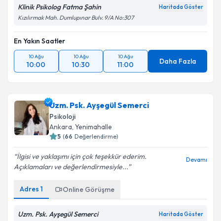
Klinik Psikolog Fatma Şahin
Haritada Göster
Kızılırmak Mah. Dumlupınar Bulv. 9/A No:307
En Yakın Saatler
10 Ağu
10 Ağu
10 Ağu
Daha Fazla
10:00
10:30
11:00
Uzm. Psk. Ayşegül Semerci
Psikoloji
Ankara
, Yenimahalle
5
(
66
Değerlendirme)
İlgisi ve yaklaşımı için çok teşekkür ederim.
Devamı
Açıklamaları ve değerlendirmesiyle...
Adres
1
Online Görüşme
Uzm. Psk. Ayşegül Semerci
Haritada Göster