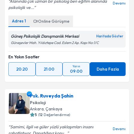
Alanında çok uzman bir psikolog ben eğitim alanında
Devamı
psikolojik ve...
Adres
1
Online Görüşme
Güneş Psikolojik Danışmanlık Merkezi
Haritada Göster
Güneşevler Mah. Yıldıztepe Cad. Eslem 2 Ap. Kapı No:1/C
En Yakın Saatler
Yarın
20:20
21:00
Daha Fazla
09:00
Psk. Ruveyda Şahin
Psikoloji
Ankara
, Çankaya
5
(
12
Değerlendirme)
Samimi, ilgili ve güler yüzlü yaklaşımları insanı
Devamı
rahatlatıyor. Danıştığınız konu...