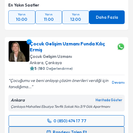
En Yakın Saatler
Yarın
Yarın
Yarın
Daha Fazla
10:00
11:00
12:00
Çocuk Gelişim Uzmanı Funda Kılıç
Ermiş
Çocuk Gelişim Uzmanı
Ankara
, Çankaya
5
(
180
Değerlendirme)
Çocuğumu ve beni anlayıp çözüm önerileri verdiği için
Devamı
tanıdığıma...
Ankara
Haritada Göster
Çankaya Mahallesi Ebuziya Tevfik Sokak No:3/9 Gök Apartmanı
0 (850) 474 17 77
Randevu Takvimi Talebi
Randevu Talep Et