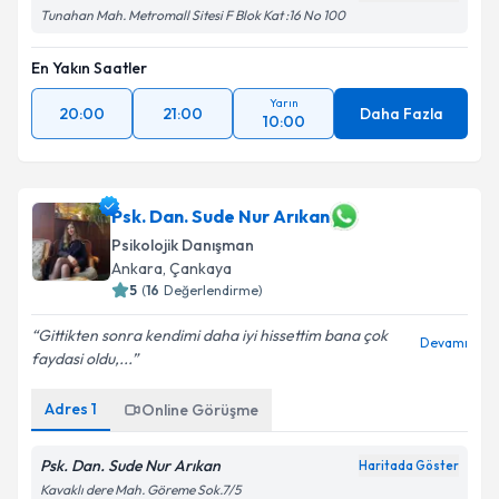
Tunahan Mah. Metromall Sitesi F Blok Kat :16 No 100
En Yakın Saatler
Yarın
20:00
21:00
Daha Fazla
10:00
Psk. Dan. Sude Nur Arıkan
Psikolojik Danışman
Ankara
, Çankaya
5
(
16
Değerlendirme)
Gittikten sonra kendimi daha iyi hissettim bana çok
Devamı
faydasi oldu,...
Adres
1
Online Görüşme
Psk. Dan. Sude Nur Arıkan
Haritada Göster
Kavaklı dere Mah. Göreme Sok.7/5