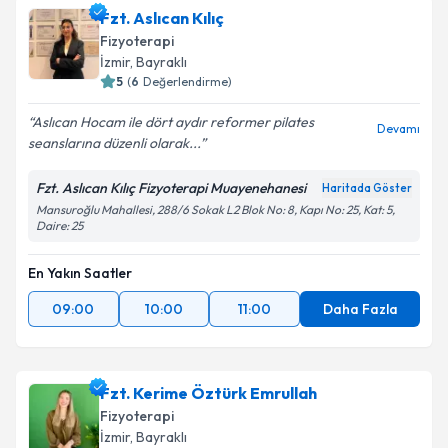
Fzt. Aslıcan Kılıç
Fizyoterapi
İzmir
, Bayraklı
5
(
6
Değerlendirme)
Aslıcan Hocam ile dört aydır reformer pilates
Devamı
seanslarına düzenli olarak...
Fzt. Aslıcan Kılıç Fizyoterapi Muayenehanesi
Haritada Göster
Mansuroğlu Mahallesi, 288/6 Sokak L2 Blok No: 8, Kapı No: 25, Kat: 5,
Daire: 25
En Yakın Saatler
09:00
10:00
11:00
Daha Fazla
Fzt. Kerime Öztürk Emrullah
Fizyoterapi
İzmir
, Bayraklı