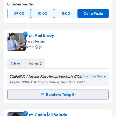
En Yakın Saatler
09:00
10:00
11:00
Daha Fazla
Fzt. Anıl Ersoy
Fizyoterapi
İzmir
, Çiğli
Adres
1
Adres
2
Yüzügüldü Ataşehir Fizyoterapi Merkezi ( Çiğli)
Haritada Göster
Ataşehir, 8001/3. Sk. Kaşarcı Plaza Apt No:17 D:9, 35620
Randevu Talep Et
Randevu Takvimi Talebi
Fzt. Anıl Ersoy
için randevu takvimi talebi oluşturun.
Fzt. Çağla İçli Belada