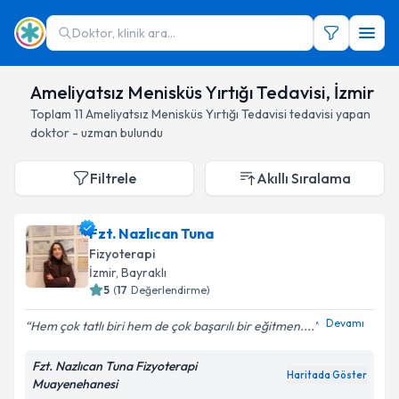
Doktor, klinik ara...
Ameliyatsız Menisküs Yırtığı Tedavisi, İzmir
Toplam
11
Ameliyatsız Menisküs Yırtığı Tedavisi
tedavisi yapan
doktor - uzman bulundu
Filtrele
Akıllı Sıralama
Fzt. Nazlıcan Tuna
Fizyoterapi
İzmir
, Bayraklı
5
(
17
Değerlendirme)
Devamı
Hem çok tatlı biri hem de çok başarılı bir eğitmen....
Fzt. Nazlıcan Tuna Fizyoterapi
Haritada Göster
Muayenehanesi