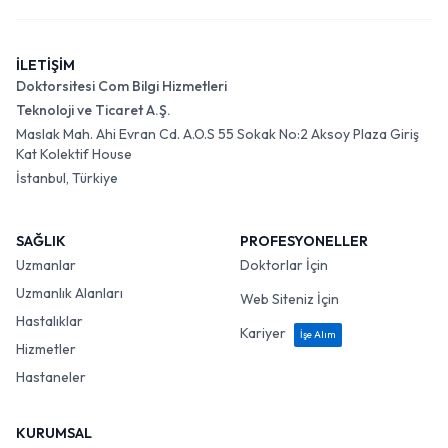
İLETİŞİM
Doktorsitesi Com Bilgi Hizmetleri
Teknoloji ve Ticaret A.Ş.
Maslak Mah. Ahi Evran Cd. A.O.S 55 Sokak No:2 Aksoy Plaza Giriş
Kat Kolektif House
İstanbul, Türkiye
SAĞLIK
PROFESYONELLER
Uzmanlar
Doktorlar İçin
Uzmanlık Alanları
Web Siteniz İçin
Hastalıklar
Kariyer
İşe Alım
Hizmetler
Hastaneler
KURUMSAL