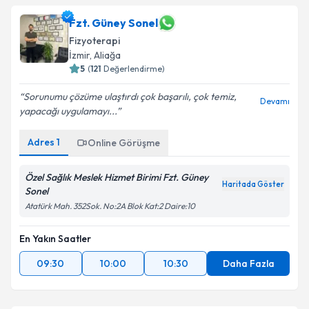
Fzt. Güney Sonel
Fizyoterapi
İzmir
, Aliağa
5
(
121
Değerlendirme)
Sorunumu çözüme ulaştırdı çok başarılı, çok temiz,
Devamı
yapacağı uygulamayı...
Adres
1
Online Görüşme
Özel Sağlık Meslek Hizmet Birimi Fzt. Güney
Haritada Göster
Sonel
Atatürk Mah. 352Sok. No:2A Blok Kat:2 Daire:10
En Yakın Saatler
09:30
10:00
10:30
Daha Fazla