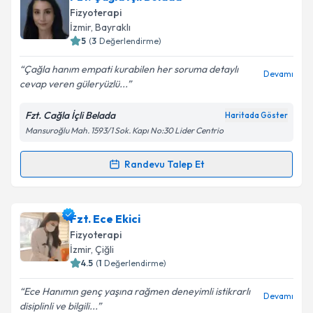
Size bu uzmandan randevu almanız için bir takvim
Fizyoterapi
hazırlandığında e-posta ile bilgilendireceğiz.
İzmir
, Bayraklı
5
(
3
Değerlendirme)
E-posta Adresiniz
Çağla hanım empati kurabilen her soruma detaylı
Devamı
cevap veren güleryüzlü...
Fzt. Cağla İçli Belada
Haritada Göster
Kişisel verilerimin işlenmesine ilişkin
Aydınlatma
Mansuroğlu Mah. 1593/1 Sok. Kapı No:30 Lider Centrio
Metni
'ni okudum ve kişisel verilerimin belirtilen
kapsamda işlenmesini kabul ediyorum.
Randevu Talep Et
Randevu Takvimi Talebi
Takvim Talebini Gönder
Fzt. Çağla İçli Belada
için randevu takvimi talebi
Fzt. Ece Ekici
oluşturun. Size bu uzmandan randevu almanız için bir
Fizyoterapi
takvim hazırlandığında e-posta ile bilgilendireceğiz.
İzmir
, Çiğli
4.5
(
1
Değerlendirme)
E-posta Adresiniz
Ece Hanımın genç yaşına rağmen deneyimli istikrarlı
Devamı
disiplinli ve bilgili...