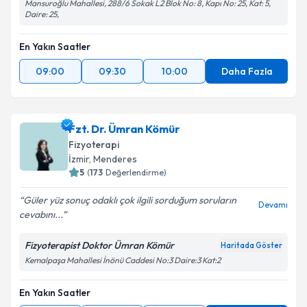
Mansuroğlu Mahallesi, 288/6 Sokak L2 Blok No: 8, Kapı No: 25, Kat: 5,
Daire: 25,
En Yakın Saatler
09:00
09:30
10:00
Daha Fazla
Fzt. Dr. Ümran Kömür
Fizyoterapi
İzmir
, Menderes
5
(
173
Değerlendirme)
Güler yüz sonuç odaklı çok ilgili sorduğum soruların
Devamı
cevabını...
Fizyoterapist Doktor Ümran Kömür
Haritada Göster
Kemalpaşa Mahallesi İnönü Caddesi No:3 Daire:3 Kat:2
En Yakın Saatler