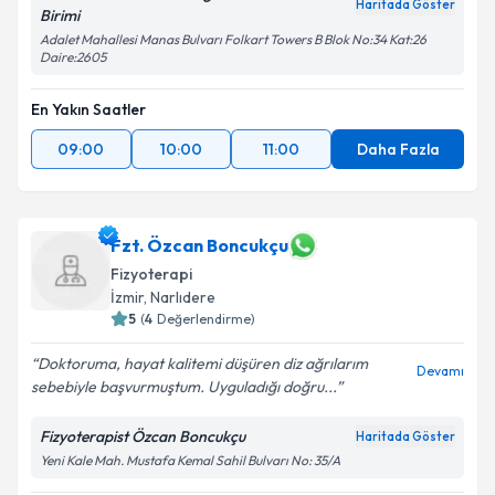
Haritada Göster
Birimi
Adalet Mahallesi Manas Bulvarı Folkart Towers B Blok No:34 Kat:26
Daire:2605
En Yakın Saatler
09:00
10:00
11:00
Daha Fazla
Fzt. Özcan Boncukçu
Fizyoterapi
İzmir
, Narlıdere
5
(
4
Değerlendirme)
Doktoruma, hayat kalitemi düşüren diz ağrılarım
Devamı
sebebiyle başvurmuştum. Uyguladığı doğru...
Fizyoterapist Özcan Boncukçu
Haritada Göster
Yeni Kale Mah. Mustafa Kemal Sahil Bulvarı No: 35/A