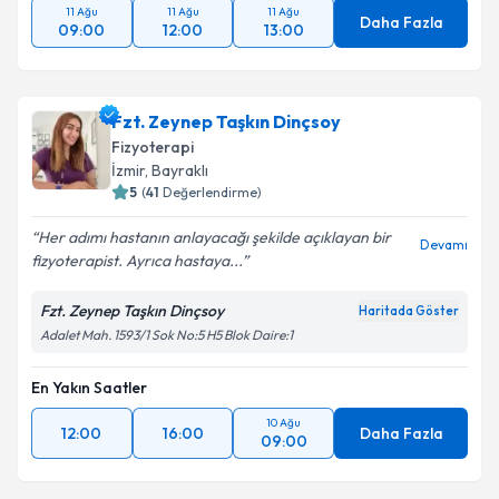
11 Ağu
11 Ağu
11 Ağu
Daha Fazla
09:00
12:00
13:00
Fzt. Zeynep Taşkın Dinçsoy
Fizyoterapi
İzmir
, Bayraklı
5
(
41
Değerlendirme)
Her adımı hastanın anlayacağı şekilde açıklayan bir
Devamı
fizyoterapist. Ayrıca hastaya...
Fzt. Zeynep Taşkın Dinçsoy
Haritada Göster
Adalet Mah. 1593/1 Sok No:5 H5 Blok Daire:1
En Yakın Saatler
10 Ağu
12:00
16:00
Daha Fazla
09:00