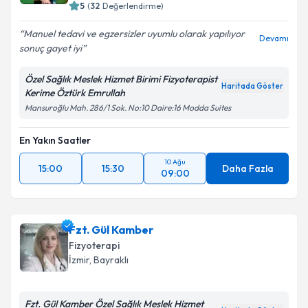
5
(
32
Değerlendirme)
Manuel tedavi ve egzersizler uyumlu olarak yapılıyor
Devamı
sonuç gayet iyi
Özel Sağlık Meslek Hizmet Birimi Fizyoterapist
Haritada Göster
Kerime Öztürk Emrullah
Mansuroğlu Mah. 286/1 Sok. No:10 Daire:16 Modda Suites
En Yakın Saatler
10 Ağu
15:00
15:30
Daha Fazla
09:00
Fzt. Gül Kamber
Fizyoterapi
İzmir
, Bayraklı
Fzt. Gül Kamber Özel Sağlık Meslek Hizmet