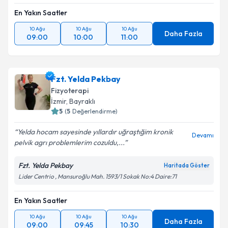
En Yakın Saatler
10 Ağu
10 Ağu
10 Ağu
Daha Fazla
09:00
10:00
11:00
Fzt. Yelda Pekbay
Fizyoterapi
İzmir
, Bayraklı
5
(
5
Değerlendirme)
Yelda hocam sayesinde yıllardır uğraştığim kronik
Devamı
pelvik agrı problemlerim cozuldu,...
Fzt. Yelda Pekbay
Haritada Göster
Lider Centrio , Mansuroğlu Mah. 1593/1 Sokak No:4 Daire:71
En Yakın Saatler
10 Ağu
10 Ağu
10 Ağu
Daha Fazla
09:00
09:45
10:30