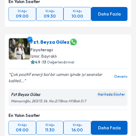
En Yakın Saatler
10 Ağu
10 Ağu
10 Ağu
Daha Fazla
09:00
09:30
10:00
Fzt. Beyza Gülez
Fizyoterapi
İzmir
, Bayraklı
4.9
(
13
Değerlendirme)
Çok pozitif enerji bol bir uzman işinde iyi seanslar
Devamı
kaliteli...
Fzt Beyza Gülez
Haritada Göster
Mansuroğlu, 283/13. Sk. No:2/1 Bina: H1 Blok D:7
En Yakın Saatler
10 Ağu
10 Ağu
10 Ağu
Daha Fazla
09:00
11:30
16:00