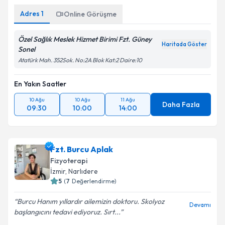
Adres
1
Online Görüşme
Özel Sağlık Meslek Hizmet Birimi Fzt. Güney
Haritada Göster
Sonel
Atatürk Mah. 352Sok. No:2A Blok Kat:2 Daire:10
En Yakın Saatler
10 Ağu
10 Ağu
11 Ağu
Daha Fazla
09:30
10:00
14:00
Fzt. Burcu Aplak
Fizyoterapi
İzmir
, Narlıdere
5
(
7
Değerlendirme)
Burcu Hanım yıllardır ailemizin doktoru. Skolyoz
Devamı
başlangıcını tedavi ediyoruz. Sırt...