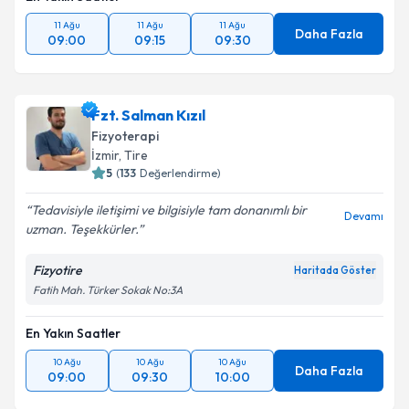
11 Ağu
11 Ağu
11 Ağu
Daha Fazla
09:00
09:15
09:30
Fzt. Salman Kızıl
Fizyoterapi
İzmir
, Tire
5
(
133
Değerlendirme)
Tedavisiyle iletişimi ve bilgisiyle tam donanımlı bir
Devamı
uzman. Teşekkürler.
Fizyotire
Haritada Göster
Fatih Mah. Türker Sokak No:3A
En Yakın Saatler
10 Ağu
10 Ağu
10 Ağu
Daha Fazla
09:00
09:30
10:00