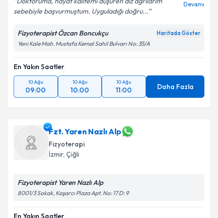
Doktoruma, hayat kalitemi düşüren diz ağrılarım
Devamı
sebebiyle başvurmuştum. Uyguladığı doğru...
Fizyoterapist Özcan Boncukçu
Haritada Göster
Yeni Kale Mah. Mustafa Kemal Sahil Bulvarı No: 35/A
En Yakın Saatler
10 Ağu
10 Ağu
10 Ağu
Daha Fazla
09:00
10:00
11:00
Fzt. Yaren Nazlı Alp
Fizyoterapi
İzmir
, Çiğli
Fizyoterapist Yaren Nazlı Alp
8001/3 Sokak, Kaşarcı Plaza Apt. No: 17 D: 9
En Yakın Saatler