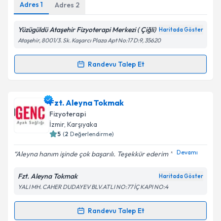
Adres
1
Adres
2
Yüzügüldü Ataşehir Fizyoterapi Merkezi ( Çiğli)
Haritada Göster
Kişisel verilerimin işlenmesine ilişkin
Aydınlatma
Ataşehir, 8001/3. Sk. Kaşarcı Plaza Apt No:17 D:9, 35620
Metni
'ni okudum ve kişisel verilerimin belirtilen
kapsamda işlenmesini kabul ediyorum.
Randevu Talep Et
Randevu Takvimi Talebi
Takvim Talebini Gönder
Fzt. Anıl Ersoy
için randevu takvimi talebi oluşturun.
Fzt. Aleyna Tokmak
Size bu uzmandan randevu almanız için bir takvim
Fizyoterapi
hazırlandığında e-posta ile bilgilendireceğiz.
İzmir
, Karşıyaka
5
(
2
Değerlendirme)
E-posta Adresiniz
Devamı
Aleyna hanım işinde çok başarılı. Teşekkür ederim
Fzt. Aleyna Tokmak
Haritada Göster
YALI MH. CAHER DUDAYEV BLV.ATLI NO:77 İÇ KAPI NO:4
Kişisel verilerimin işlenmesine ilişkin
Aydınlatma
Metni
'ni okudum ve kişisel verilerimin belirtilen
kapsamda işlenmesini kabul ediyorum.
Randevu Talep Et
Randevu Takvimi Talebi