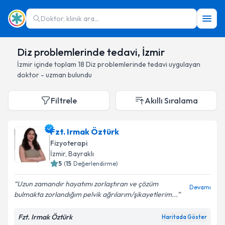
Doktor, klinik ara...
Diz problemlerinde tedavi, İzmir
İzmir
içinde toplam
18
Diz problemlerinde tedavi
uygulayan
doktor - uzman bulundu
Filtrele
Akıllı Sıralama
Fzt. Irmak Öztürk
Fizyoterapi
İzmir
, Bayraklı
5
(
15
Değerlendirme)
Uzun zamandır hayatımı zorlaştıran ve çözüm
Devamı
bulmakta zorlandığım pelvik ağrılarım/şikayetlerim...
Fzt. Irmak Öztürk
Haritada Göster