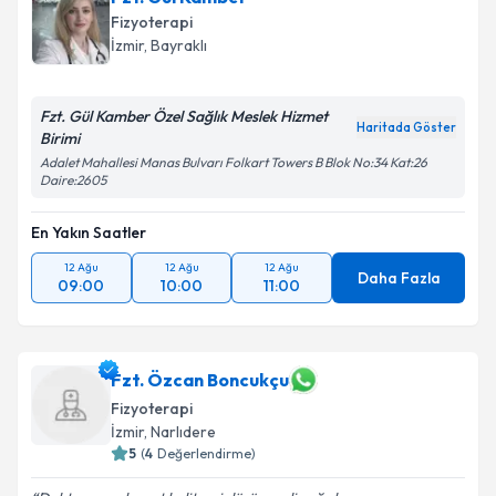
Fizyoterapi
İzmir
, Bayraklı
Fzt. Gül Kamber Özel Sağlık Meslek Hizmet
Haritada Göster
Birimi
Adalet Mahallesi Manas Bulvarı Folkart Towers B Blok No:34 Kat:26
Daire:2605
En Yakın Saatler
12 Ağu
12 Ağu
12 Ağu
Daha Fazla
09:00
10:00
11:00
Fzt. Özcan Boncukçu
Fizyoterapi
İzmir
, Narlıdere
5
(
4
Değerlendirme)