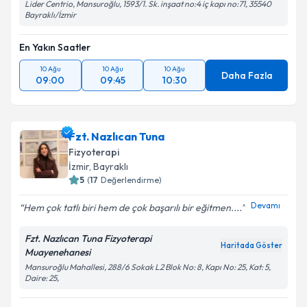
Lider Centrio, Mansuroğlu, 1593/1. Sk. inşaat no:4 iç kapı no:71, 35540
Bayraklı/İzmir
En Yakın Saatler
10 Ağu
10 Ağu
10 Ağu
Daha Fazla
09:00
09:45
10:30
Fzt. Nazlıcan Tuna
Fizyoterapi
İzmir
, Bayraklı
5
(
17
Değerlendirme)
Devamı
Hem çok tatlı biri hem de çok başarılı bir eğitmen....
Fzt. Nazlıcan Tuna Fizyoterapi
Haritada Göster
Muayenehanesi
Mansuroğlu Mahallesi, 288/6 Sokak L2 Blok No: 8, Kapı No: 25, Kat: 5,
Daire: 25,