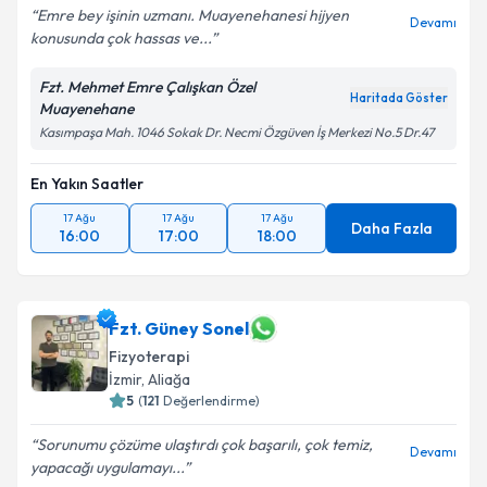
Emre bey işinin uzmanı. Muayenehanesi hijyen
Devamı
konusunda çok hassas ve...
Fzt. Mehmet Emre Çalışkan Özel
Haritada Göster
Muayenehane
Kasımpaşa Mah. 1046 Sokak Dr. Necmi Özgüven İş Merkezi No.5 Dr.47
En Yakın Saatler
17 Ağu
17 Ağu
17 Ağu
Daha Fazla
16:00
17:00
18:00
Fzt. Güney Sonel
Fizyoterapi
İzmir
, Aliağa
5
(
121
Değerlendirme)
Sorunumu çözüme ulaştırdı çok başarılı, çok temiz,
Devamı
yapacağı uygulamayı...