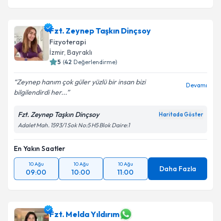
Fzt. Zeynep Taşkın Dinçsoy
Fizyoterapi
İzmir
, Bayraklı
5
(
42
Değerlendirme)
Zeynep hanım çok güler yüzlü bir insan bizi
Devamı
bilgilendirdi her...
Fzt. Zeynep Taşkın Dinçsoy
Haritada Göster
Adalet Mah. 1593/1 Sok No:5 H5 Blok Daire:1
En Yakın Saatler
10 Ağu
10 Ağu
10 Ağu
Daha Fazla
09:00
10:00
11:00
Fzt. Melda Yıldırım