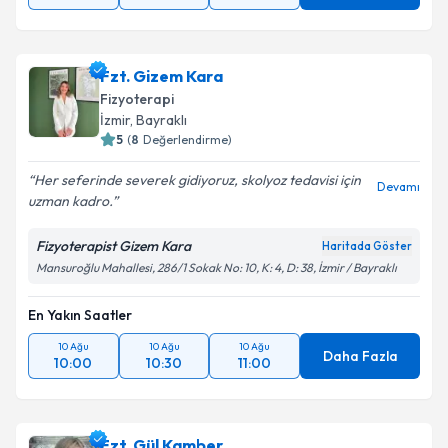
Fzt. Gizem Kara
Fizyoterapi
İzmir
, Bayraklı
5
(
8
Değerlendirme)
Her seferinde severek gidiyoruz, skolyoz tedavisi için
Devamı
uzman kadro.
Fizyoterapist Gizem Kara
Haritada Göster
Mansuroğlu Mahallesi, 286/1 Sokak No: 10, K: 4, D: 38, İzmir / Bayraklı
En Yakın Saatler
10 Ağu
10 Ağu
10 Ağu
Daha Fazla
10:00
10:30
11:00
Fzt. Gül Kamber