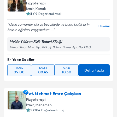
Fizyoterapi
İzmir
, Konak
5
(
19
Değerlendirme)
Uzun zamandır duruş bozukluğu ve buna bağlı sırt-
Devamı
boyun ağrıları yaşıyordum....
Melda Yıldırım Fizik Tedavi Kliniği
Mimar Sinan Mah. Ziya Gökalp Bulvarı Tamer Apt. No:9 D:3
En Yakın Saatler
10 Ağu
10 Ağu
10 Ağu
Daha Fazla
09:00
09:45
10:30
Fzt. Mehmet Emre Çalışkan
Fizyoterapi
İzmir
, Menemen
5
(
204
Değerlendirme)