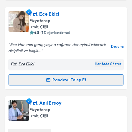
Fzt. Ece Ekici
Fizyoterapi
İzmir
, Çiğli
4.5
(
1
Değerlendirme)
Ece Hanımın genç yaşına rağmen deneyimli istikrarlı
Devamı
disiplinli ve bilgili...
Fzt. Ece Ekici
Haritada Göster
Randevu Talep Et
Randevu Takvimi Talebi
Fzt. Ece Ekici
için randevu takvimi talebi oluşturun.
Fzt. Anıl Ersoy
Size bu uzmandan randevu almanız için bir takvim
Fizyoterapi
hazırlandığında e-posta ile bilgilendireceğiz.
İzmir
, Çiğli
E-posta Adresiniz