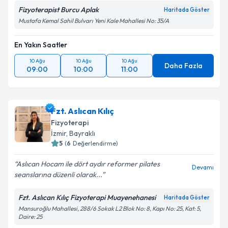
Fizyoterapist Burcu Aplak
Haritada Göster
Mustafa Kemal Sahil Bulvarı Yeni Kale Mahallesi No: 35/A
En Yakın Saatler
10 Ağu
10 Ağu
10 Ağu
Daha Fazla
09:00
10:00
11:00
Fzt. Aslıcan Kılıç
Fizyoterapi
İzmir
, Bayraklı
5
(
6
Değerlendirme)
Aslıcan Hocam ile dört aydır reformer pilates
Devamı
seanslarına düzenli olarak...
Fzt. Aslıcan Kılıç Fizyoterapi Muayenehanesi
Haritada Göster
Mansuroğlu Mahallesi, 288/6 Sokak L2 Blok No: 8, Kapı No: 25, Kat: 5,
Daire: 25