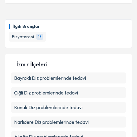
Takvim Talebini Gönder
Fzt. Aleyna Tokmak
için randevu takvimi talebi
oluşturun. Size bu uzmandan randevu almanız için bir
İlgili Branşlar
takvim hazırlandığında e-posta ile bilgilendireceğiz.
Fizyoterapi
18
E-posta Adresiniz
İzmir İlçeleri
Kişisel verilerimin işlenmesine ilişkin
Aydınlatma
Bayraklı
Metni
Diz problemlerinde tedavi
'ni okudum ve kişisel verilerimin belirtilen
kapsamda işlenmesini kabul ediyorum.
Çiğli
Diz problemlerinde tedavi
Takvim Talebini Gönder
Konak
Diz problemlerinde tedavi
Narlıdere
Diz problemlerinde tedavi
Aliağa
Diz problemlerinde tedavi