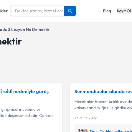
ikler
Blog
Kayıt Ol
rads 3 Lezyon Ne Demektir
ektir
roi̇di̇ nedeni̇yle görüş
Sunmandibular alanda reak
Merabalar hocam Aralık ayında 2
kalmış sandım iğne ile girdim a
girişimsel incelemeler
ilde düşünülmektedir. Cerrah...
23 Mart 2026
Doç. Dr. Nesrettin Fat