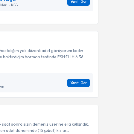
Yanıtı Gör
kları - KBB
r hastalığım yok düzenli adet görüyorum kadın
 baktırdığım hormon testinde FSH:11 LH:6.36...
y
Yanıtı Gör
ğum
5 saat sonra sizin demeniz üzerine ella kullandık.
en adet döneminde (15 şubat) kız ar...