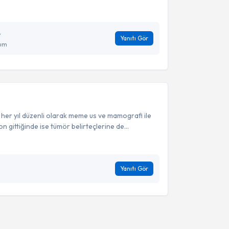
y
Yanıtı Gör
ğum
er yıl düzenli olarak meme us ve mamografi ile
n gittiğinde ise tümör belirteçlerine de...
Yanıtı Gör