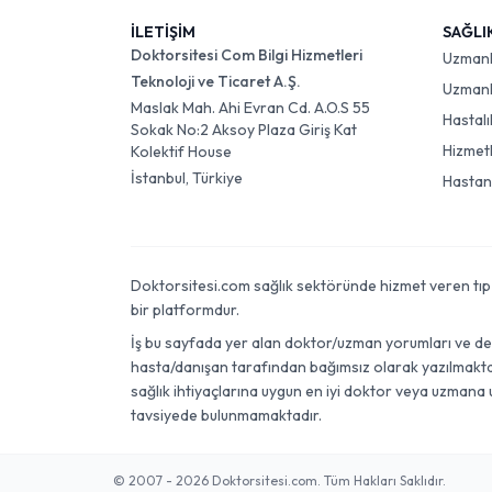
İLETİŞİM
SAĞLI
Doktorsitesi Com Bilgi Hizmetleri
Uzman
Teknoloji ve Ticaret A.Ş.
Uzmanlı
Maslak Mah. Ahi Evran Cd. A.O.S 55
Hastalı
Sokak No:2 Aksoy Plaza Giriş Kat
Hizmet
Kolektif House
İstanbul, Türkiye
Hastan
Doktorsitesi.com sağlık sektöründe hizmet veren tıp dok
bir platformdur.
İş bu sayfada yer alan doktor/uzman yorumları ve değer
hasta/danışan tarafından bağımsız olarak yazılmaktadı
sağlık ihtiyaçlarına uygun en iyi doktor veya uzmana 
tavsiyede bulunmamaktadır.
© 2007 - 2026 Doktorsitesi.com. Tüm Hakları Saklıdır.