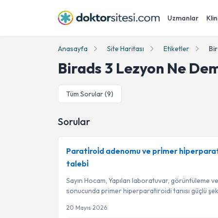
Uzmanlar
Klin
Anasayfa
Site Haritası
Etiketler
Bi
Birads 3 Lezyon Ne Dem
Tüm Sorular (
9
)
Sorular
Parati̇roi̇d adenomu ve pri̇mer hi̇perparati̇
talebi̇
Sayın Hocam, Yapılan laboratuvar, görüntüleme ve 
sonucunda primer hiperparatiroidi tanısı güçlü şek
20 Mayıs 2026