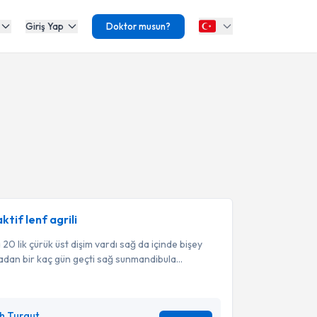
Giriş Yap
Doktor musun?
tif lenf agrili
0 lik çürük üst dişim vardı sağ da içinde bişey
radan bir kaç gün geçti sağ sunmandibula...
ih Turgut