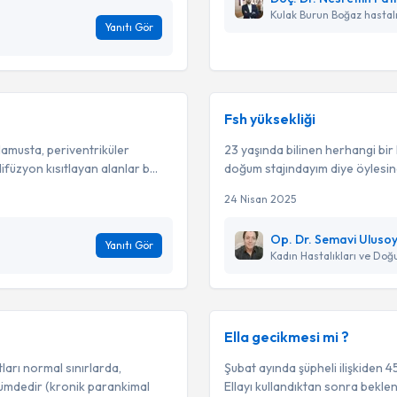
Kulak Burun Boğaz hastalı
Yanıtı Gör
Fsh yüksekliği
lamusta, periventriküler
23 yaşında bilinen herhangi bi
üzyon kısıtlayan alanlar b...
doğum stajındayım diye öylesine
24 Nisan 2025
Op. Dr. Semavi Uluso
Yanıtı Gör
Kadın Hastalıkları ve Do
Ella gecikmesi mi ?
rı normal sınırlarda,
Şubat ayında şüpheli ilişkiden 4
ümdedir (kronik parankimal
Ellayı kullandıktan sonra beklen