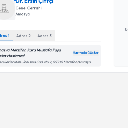
Dr. Ersin Çiftçi
uzmandan ra
Genel Cerrahi
posta ile bi
Amasya
E-posta Ad
B
dres
1
Adres
2
Adres
3
Kişisel
asya Merzifon Kara Mustafa Paşa
Haritada Göster
okudum
vlet Hastanesi
işlenm
celievler Mah., İbni sina Cad. No:2, 05300 Merzifon/Amasya