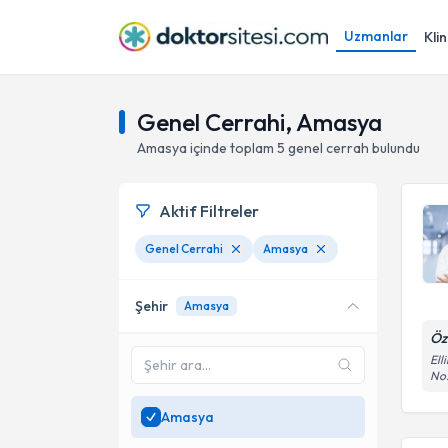
Uzmanlar
Klin
Genel Cerrahi, Amasya
Amasya
içinde toplam
5
genel cerrah
bulundu
Aktif Filtreler
Genel Cerrahi
Amasya
Şehir
Amasya
Öz
Ell
No
Amasya