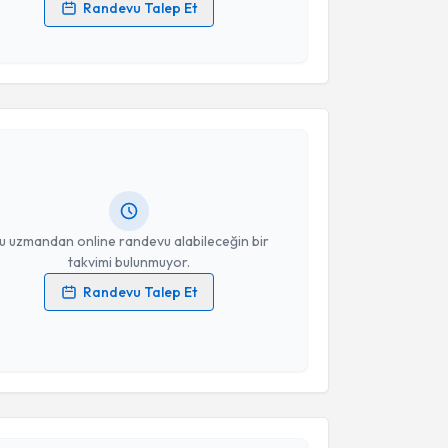
Randevu Talep Et
 verilerimin işlenmesine ilişkin
Aydınlatma Metni
'ni
 ve kişisel verilerimin belirtilen kapsamda
akvimi Talebi
esini kabul ediyorum.
Takvim Talebini Gönder
attin Tahta
için randevu takvimi talebi oluşturun.
andan randevu almanız için bir takvim
ında e-posta ile bilgilendireceğiz.
resiniz
u uzmandan online randevu alabileceğin bir
takvimi bulunmuyor.
Randevu Talep Et
 verilerimin işlenmesine ilişkin
Aydınlatma Metni
'ni
 ve kişisel verilerimin belirtilen kapsamda
esini kabul ediyorum.
akvimi Talebi
Takvim Talebini Gönder
iftçi
için randevu takvimi talebi oluşturun. Size bu