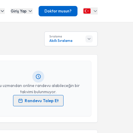
Giriş Yap
Doktor musun?
akvimi Talebi
Sıralama
Akıllı Sıralama
avuz Pirhan
için randevu takvimi talebi oluşturun.
andan randevu almanız için bir takvim
ında e-posta ile bilgilendireceğiz.
resiniz
u uzmandan online randevu alabileceğin bir
takvimi bulunmuyor.
Randevu Talep Et
 verilerimin işlenmesine ilişkin
Aydınlatma Metni
'ni
 ve kişisel verilerimin belirtilen kapsamda
akvimi Talebi
esini kabul ediyorum.