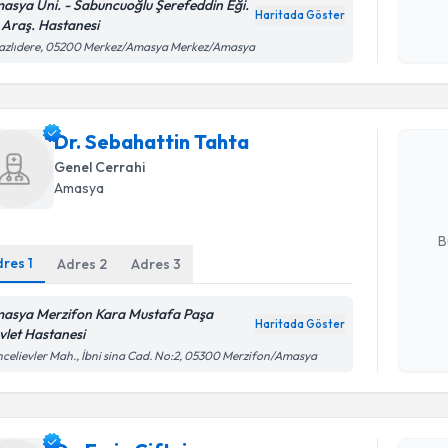
asya Üni. - Sabuncuoğlu Şerefeddin Eği.
Haritada Göster
 Araş. Hastanesi
Kişisel
razlıdere, 05200 Merkez/Amasya Merkez/Amasya
okudum
Randevu T
işlenm
Dr. Sebah
Dr. Sebahattin Tahta
Size bu uzm
Genel Cerrahi
hazırlandığ
Amasya
E-posta Ad
B
dres
1
Adres
2
Adres
3
Kişisel
asya Merzifon Kara Mustafa Paşa
Haritada Göster
okudum
vlet Hastanesi
işlenm
celievler Mah., İbni sina Cad. No:2, 05300 Merzifon/Amasya
Randevu T
Dr. Ersin Ç