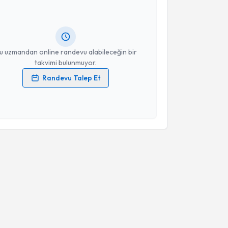
ndevu almanız için bir takvim hazırlandığında e-
lgilendireceğiz.
resiniz
u uzmandan online randevu alabileceğin bir
takvimi bulunmuyor.
Randevu Talep Et
 verilerimin işlenmesine ilişkin
Aydınlatma Metni
'ni
 ve kişisel verilerimin belirtilen kapsamda
esini kabul ediyorum.
Takvim Talebini Gönder