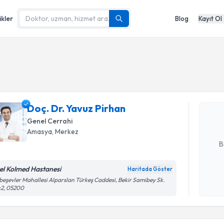
ikler
Blog
Kayıt Ol
Randevu T
Doç. Dr. Y
Size bu uzm
Doç. Dr. Yavuz Pirhan
hazırlandığ
Genel Cerrahi
E-posta Ad
Amasya
,
Merkez
B
el Kolmed Hastanesi
Haritada Göster
Kişisel
ibeşevler Mahallesi Alparslan Türkeş Caddesi, Bekir Samibey Sk.
:2, 05200
okudum
Randevu T
işlenm