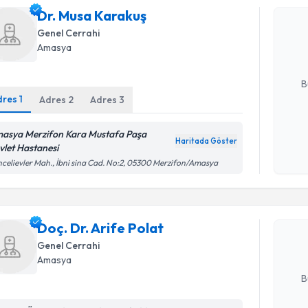
Dr. Musa 
Dr. Musa Karakuş
uzmandan ra
Genel Cerrahi
posta ile bi
Amasya
E-posta Ad
B
dres
1
Adres
2
Adres
3
Kişisel
asya Merzifon Kara Mustafa Paşa
Haritada Göster
okudum
vlet Hastanesi
Randevu T
işlenm
celievler Mah., İbni sina Cad. No:2, 05300 Merzifon/Amasya
Doç. Dr. A
bu uzmandan
Doç. Dr. Arife Polat
posta ile bi
Genel Cerrahi
Amasya
E-posta Ad
B