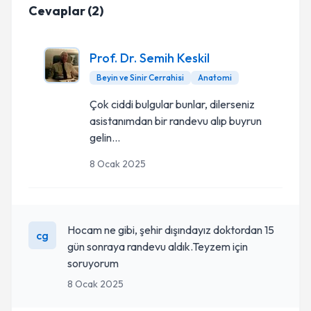
Cevaplar
(
2
)
Prof. Dr. Semih Keskil
Beyin ve Sinir Cerrahisi
Anatomi
Çok ciddi bulgular bunlar, dilerseniz
asistanımdan bir randevu alıp buyrun
gelin...
8 Ocak 2025
Hocam ne gibi, şehir dışındayız doktordan 15
cg
gün sonraya randevu aldık.Teyzem için
soruyorum
8 Ocak 2025