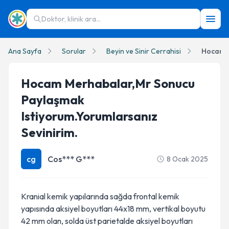
Doktor, klinik ara...
Ana Sayfa
Sorular
Beyin ve Sinir Cerrahisi
Hocam Merhabalar,mr Sonucu
Paylaşmak
Istiyorum.Yorumlarsanız
Sevinirim.
cg
Cos*** G***
8 Ocak 2025
Kranial kemik yapılarında sağda frontal kemik
yapısında aksiyel boyutları 44x18 mm, vertikal boyutu
42 mm olan, solda üst parietalde aksiyel boyutları