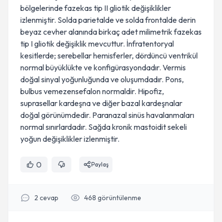
bölgelerinde fazekas tip II gliotik değişiklikler
izlenmiştir. Solda parietalde ve solda frontalde derin
beyaz cevher alanında birkaç adet milimetrik fazekas
tip I gliotik değişiklik mevcuttur. İnfratentoryal
kesitlerde; serebellar hemisferler, dördüncü ventrikül
normal büyüklükte ve konfigürasyondadır. Vermis
doğal sinyal yoğunluğunda ve oluşumdadır. Pons,
bulbus vemezensefalon normaldir. Hipofiz,
suprasellar kardeşna ve diğer bazal kardeşnalar
doğal görünümdedir. Paranazal sinüs havalanmaları
normal sınırlardadır. Sağda kronik mastoidit sekeli
yoğun değişiklikler izlenmiştir.
0
Paylaş
2
cevap
468
görüntülenme