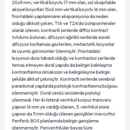
20x9 mm, vertikal boyutu 17 mm olan, sol oksipitalde
aksiyel boyutları 15x5 mm vertikal boyutu 16 mm olan,
frontaldeki yapılanmanın ekspansiyona da neden
olduğu dikkati çeken, T1A ve T2A'da izohipointensler
olarak izlenen, kontrastlı serilerde diffüz kontrast
tutulumu bulunan, difüzyon ağırlıklı serilerde esnek
difüzyon kısıtlaması gösterilen, metastatik lezyonlar
ile uyumlu görünümler İzlenmiştir. Frontaldeki
lezyonun dura tabanlı olduğu ve kontrastsız serilerde
temas etmeyen dural yapıda da belirgin kalınlaşma
kontrastlanma olmaksızın ve belirginleşme belirgin
şekilde dikkat çekmiştir. Kontrastli serilerde serebral
parankimal yapılarda patolojik kontrastlanma bulgusu
izlenmemiştir. Dural venöz sinüslerde patoloji
izlenmedi. Her iki lateral ventrikül korpus transvers
çapının 16 mm ye vardığı izlenen, 3. ventrikül enine
çapının da 11 mm olduğu izlenen genişlikler mevcuttur.
Periferik BOS planlarında belirgin genişleme
izlenmemiştir. Periventriküler beyaz küre