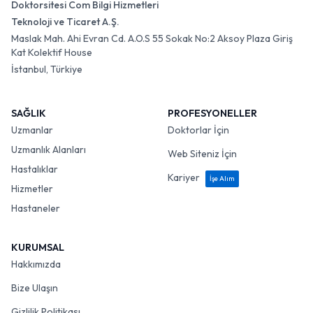
Doktorsitesi Com Bilgi Hizmetleri
Teknoloji ve Ticaret A.Ş.
Maslak Mah. Ahi Evran Cd. A.O.S 55 Sokak No:2 Aksoy Plaza Giriş
Kat Kolektif House
İstanbul, Türkiye
SAĞLIK
PROFESYONELLER
Uzmanlar
Doktorlar İçin
Uzmanlık Alanları
Web Siteniz İçin
Hastalıklar
Kariyer
İşe Alım
Hizmetler
Hastaneler
KURUMSAL
Hakkımızda
Bize Ulaşın
Gizlilik Politikası