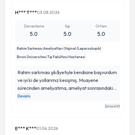
H*** T***
03.08.2026
Zamanlama
İlgi
Ortam
5.0
5.0
5.0
Rahim Sarkması Ameliyatları (Vajinal /Laparoskopik)
Biruni Üniversitesi Tıp Fakültesi Hastanesi
Rahim sarkması şikâyetiyle kendisine başvurdum
ve iyi ki de yollarımız kesişmiş. Muayene
sürecinden ameliyatıma, ameliyat sonrasındaki
kontrollerime kadar her aşamada inanılmaz ilgili
Devamı
ve titizdi. Süreci o kadar güzel takip etti ki
Şikayet Et
kendimi hep güvende hissettim. Ben çok soru
soran bir hastayım. 😊 Buna rağmen hiçbir
zaman sıkıldığını hissettirmeden, her sorumu
E*** K***
01.06.2026