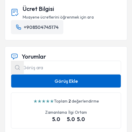
Ücret Bilgisi
Muayene ücretlerini öğrenmek için ara
+908504745174
Yorumlar
Görüş Ekle
★
★
★
★
★
Toplam
2
değerlendirme
Zamanlama
İlgi
Ortam
5.0
5.0
5.0