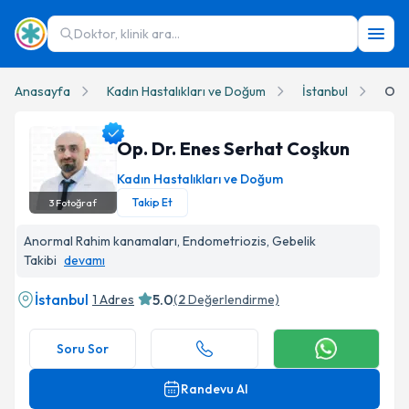
Doktor, klinik ara...
Anasayfa
Kadın Hastalıkları ve Doğum
İstanbul
Op.
Op. Dr. Enes Serhat Coşkun
Kadın Hastalıkları ve Doğum
Takip Et
3
Fotoğraf
Op. Dr. Enes Serhat Coşkun Profil Fotoğrafı
Anormal Rahim kanamaları, Endometriozis, Gebelik
Takibi
devamı
İstanbul
5.0
1 Adres
(
2
Değerlendirme)
Soru Sor
Randevu Al