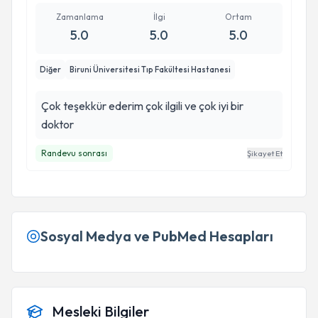
sabırla ve içtenlikle cevapladı. Hastasına değer
veren, güven veren ve işini büyük bir özveriyle
Zamanlama
İlgi
Ortam
5.0
5.0
5.0
yapan çok kıymetli bir hekim. Emeğiniz, ilginiz ve
özveriniz için size gönülden teşekkür ederim.
Diğer
Biruni Üniversitesi Tıp Fakültesi Hastanesi
Böyle doktorların varlığı gerçekten büyük bir
şans. Gönül rahatlığıyla herkese tavsiye ederim.
Çok teşekkür ederim çok ilgili ve çok iyi bir
doktor
Randevu sonrası
Şikayet Et
Sosyal Medya ve PubMed Hesapları
Mesleki Bilgiler