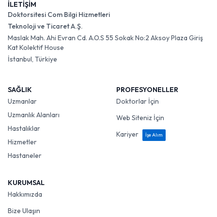
İLETİŞİM
Doktorsitesi Com Bilgi Hizmetleri
Teknoloji ve Ticaret A.Ş.
Maslak Mah. Ahi Evran Cd. A.O.S 55 Sokak No:2 Aksoy Plaza Giriş
Kat Kolektif House
İstanbul, Türkiye
SAĞLIK
PROFESYONELLER
Uzmanlar
Doktorlar İçin
Uzmanlık Alanları
Web Siteniz İçin
Hastalıklar
Kariyer
İşe Alım
Hizmetler
Hastaneler
KURUMSAL
Hakkımızda
Bize Ulaşın