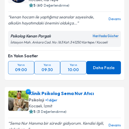
5
(
60
Değerlendirme)
kenan hocam ile yaptığımız seanslar sayesinde,
Devamı
alkolün hayatımdaki önemini oldukça...
Psikolog Kenan Porgalı
Haritada Göster
İstasyon Mah. Ankara Cad. No :163 Kat :3 41250 Kartepe / Kocaeli
En Yakın Saatler
Yarın
Yarın
Yarın
Daha Fazla
09:00
09:30
10:00
Klinik Psikolog Sema Nur Atıcı
Psikoloji
+
1
diğer
Kocaeli
, İzmit
5
(
3
Değerlendirme)
Sema Nur Hanıma bir süredir gidiyorum. Kendisi ilgili,
Devamı