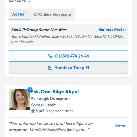
alakalı ve...
Adres
1
Online Görüşme
Klinik Psikolog Sema Nur Atıcı
Haritada Göster
Yahya Kaptan Mahallesi . Elzem Sokak . NO: 54/1 A: 1 Blok KAT: 1 OFİS:1
İzmir/ Kocaeli
0 (850) 474 26 46
Randevu Takvimi Talebi
Randevu Talep Et
Klinik Psikolog Sema Nur Atıcı
için randevu takvimi
talebi oluşturun. Size bu uzmandan randevu almanız
Psk. Dan. Bilge Akyol
için bir takvim hazırlandığında e-posta ile
bilgilendireceğiz.
Psikolojik Danışman
Kocaeli
, İzmit
E-posta Adresiniz
5
(
45
Değerlendirme)
Her anlamda kendinizi rahat hissettiğiniz bir
Devamı
danışman. Kendinizi bulabileceğiniz yeni...