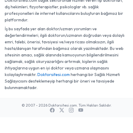
Doktorsitesi.com sağlık sektöründe hizmet veren tıp doktorları,
diş hekimleri, fizyoterapistler, psikologlar vb. sağlık
profesyonelleri ile internet kullanıcılarını buluşturan bağımsız bir
platformdur.
İş bu sayfada yer alan doktor/uzman yorumları ve
değerlendirmeleri, ilgili doktorun/uzmanın doğrudan veya dolaylı
emri, talebi, önerisi, tavsiyesi ve/veya ricası olmaksızın, ilgili
hasta/danışan tarafından bağımsız olarak yazılmaktadır. Bu web
sitesinin amacı, sağlık alanında kamuoyunun bilgilendirilmesini
sağlamak, sağlık okuryazarlığını artırmak, kişilerin sağlık
ihtiyaçlarına uygun en iyi doktor veya uzmana ulaşmasını
kolaylaştırmaktır.
Doktorsitesi.com
herhangi bir Sağlık Hizmeti
Sağlayıcısını desteklemeyip herhangi bir öneri ve tavsiyede
bulunmamaktadır.
© 2007 - 2026 Doktorsitesi.com. Tüm Hakları Saklıdır.