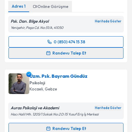
Kişisel verilerimin işlenmesine ilişkin
Aydınlatma
Adres
1
Online Görüşme
Metni
'ni okudum ve kişisel verilerimin belirtilen
kapsamda işlenmesini kabul ediyorum.
Psk. Dan. Bilge Akyol
Haritada Göster
Yenişehir, Paşa Cd. No:51/A, 41050
Takvim Talebini Gönder
0 (850) 474 15 38
Randevu Takvimi Talebi
Randevu Talep Et
Psk. Dan. Bilge Akyol
için randevu takvimi talebi
oluşturun. Size bu uzmandan randevu almanız için bir
Uzm. Psk. Bayram Gündüz
takvim hazırlandığında e-posta ile bilgilendireceğiz.
Psikoloji
E-posta Adresiniz
Kocaeli
, Gebze
Auras Psikoloji ve Akademi
Haritada Göster
Hacı Halil Mh. 1205/1 Sokak No:2 D:15 Yusuf Eriş İş Merkezi
Kişisel verilerimin işlenmesine ilişkin
Aydınlatma
Metni
'ni okudum ve kişisel verilerimin belirtilen
Randevu Talep Et
kapsamda işlenmesini kabul ediyorum.
Randevu Takvimi Talebi