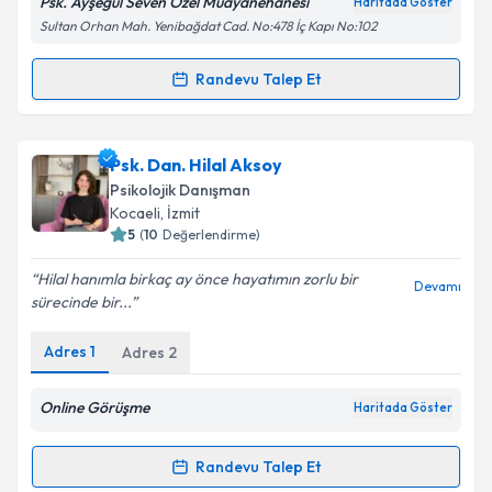
Psk. Ayşegül Seven Özel Muayanehanesi
Haritada Göster
Sultan Orhan Mah. Yenibağdat Cad. No:478 İç Kapı No:102
Kişisel verilerimin işlenmesine ilişkin
Aydınlatma
Randevu Talep Et
Randevu Takvimi Talebi
Metni
'ni okudum ve kişisel verilerimin belirtilen
kapsamda işlenmesini kabul ediyorum.
Psk. Ayşegül Seven
için randevu takvimi talebi
Psk. Dan. Hilal Aksoy
oluşturun. Size bu uzmandan randevu almanız için bir
Takvim Talebini Gönder
Psikolojik Danışman
takvim hazırlandığında e-posta ile bilgilendireceğiz.
Kocaeli
, İzmit
5
(
10
Değerlendirme)
E-posta Adresiniz
Hilal hanımla birkaç ay önce hayatımın zorlu bir
Devamı
sürecinde bir...
Adres
1
Adres
2
Kişisel verilerimin işlenmesine ilişkin
Aydınlatma
Metni
'ni okudum ve kişisel verilerimin belirtilen
kapsamda işlenmesini kabul ediyorum.
Online Görüşme
Haritada Göster
Randevu Talep Et
Takvim Talebini Gönder
Randevu Takvimi Talebi