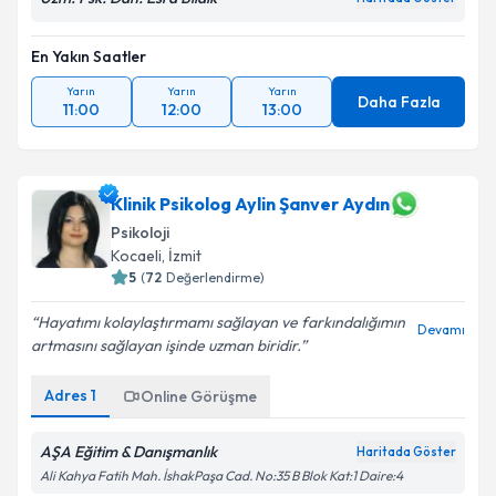
En Yakın Saatler
Yarın
Yarın
Yarın
Daha Fazla
11:00
12:00
13:00
Klinik Psikolog Aylin Şanver Aydın
Psikoloji
Kocaeli
, İzmit
5
(
72
Değerlendirme)
Hayatımı kolaylaştırmamı sağlayan ve farkındalığımın
Devamı
artmasını sağlayan işinde uzman biridir.
Adres
1
Online Görüşme
AŞA Eğitim & Danışmanlık
Haritada Göster
Ali Kahya Fatih Mah. İshakPaşa Cad. No:35 B Blok Kat:1 Daire:4