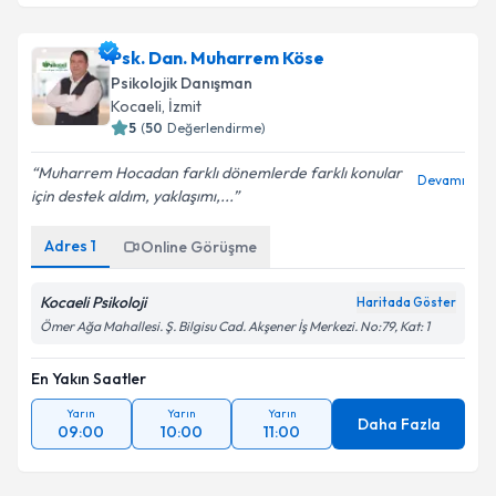
Psk. Dan. Muharrem Köse
Psikolojik Danışman
Kocaeli
, İzmit
5
(
50
Değerlendirme)
Muharrem Hocadan farklı dönemlerde farklı konular
Devamı
için destek aldım, yaklaşımı,...
Adres
1
Online Görüşme
Kocaeli Psikoloji
Haritada Göster
Ömer Ağa Mahallesi. Ş. Bilgisu Cad. Akşener İş Merkezi. No:79, Kat: 1
En Yakın Saatler
Yarın
Yarın
Yarın
Daha Fazla
09:00
10:00
11:00