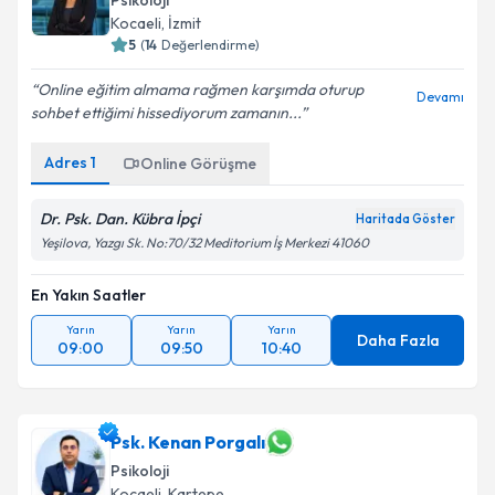
Psikoloji
Kocaeli
, İzmit
5
(
14
Değerlendirme)
Online eğitim almama rağmen karşımda oturup
Devamı
sohbet ettiğimi hissediyorum zamanın...
Adres
1
Online Görüşme
Dr. Psk. Dan. Kübra İpçi
Haritada Göster
Yeşilova, Yazgı Sk. No:70/32 Meditorium İş Merkezi 41060
En Yakın Saatler
Yarın
Yarın
Yarın
Daha Fazla
09:00
09:50
10:40
Psk. Kenan Porgalı
Psikoloji
Kocaeli
, Kartepe