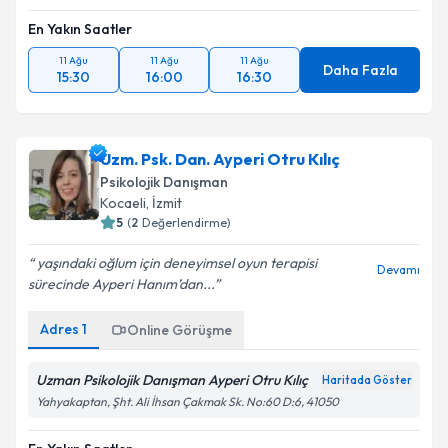
En Yakın Saatler
11 Ağu
11 Ağu
11 Ağu
Daha Fazla
15:30
16:00
16:30
Uzm. Psk. Dan. Ayperi Otru Kılıç
Psikolojik Danışman
Kocaeli
, İzmit
5
(
2
Değerlendirme)
yaşındaki oğlum için deneyimsel oyun terapisi
Devamı
sürecinde Ayperi Hanım’dan...
Adres
1
Online Görüşme
Uzman Psikolojik Danışman Ayperi Otru Kılıç
Haritada Göster
Yahyakaptan, Şht. Ali İhsan Çakmak Sk. No:60 D:6, 41050