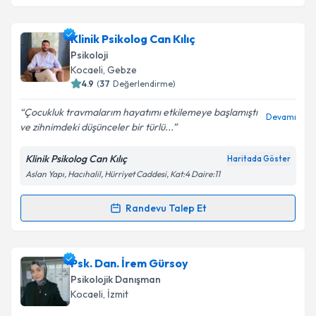
Psk. Dan. Hilal Aksoy
için randevu takvimi talebi
Klinik Psikolog Can Kılıç
oluşturun. Size bu uzmandan randevu almanız için bir
Psikoloji
takvim hazırlandığında e-posta ile bilgilendireceğiz.
Kocaeli
, Gebze
4.9
(
37
Değerlendirme)
E-posta Adresiniz
Çocukluk travmalarım hayatımı etkilemeye başlamıştı
Devamı
ve zihnimdeki düşünceler bir türlü...
Klinik Psikolog Can Kılıç
Haritada Göster
Kişisel verilerimin işlenmesine ilişkin
Aydınlatma
Aslan Yapı, Hacıhalil, Hürriyet Caddesi, Kat:4 Daire:11
Metni
'ni okudum ve kişisel verilerimin belirtilen
kapsamda işlenmesini kabul ediyorum.
Randevu Talep Et
Randevu Takvimi Talebi
Takvim Talebini Gönder
Klinik Psikolog Can Kılıç
için randevu takvimi talebi
Psk. Dan. İrem Gürsoy
oluşturun. Size bu uzmandan randevu almanız için bir
Psikolojik Danışman
takvim hazırlandığında e-posta ile bilgilendireceğiz.
Kocaeli
, İzmit