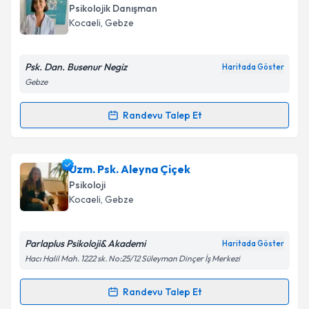
oluşturun. Size bu uzmandan randevu almanız için bir
Takvim Talebini Gönder
Psikolojik Danışman
takvim hazırlandığında e-posta ile bilgilendireceğiz.
Kocaeli
, Gebze
E-posta Adresiniz
Psk. Dan. Busenur Negiz
Haritada Göster
Gebze
Kişisel verilerimin işlenmesine ilişkin
Aydınlatma
Randevu Talep Et
Randevu Takvimi Talebi
Metni
'ni okudum ve kişisel verilerimin belirtilen
kapsamda işlenmesini kabul ediyorum.
Psk. Dan. Busenur Negiz
için randevu takvimi talebi
Uzm. Psk. Aleyna Çiçek
oluşturun. Size bu uzmandan randevu almanız için bir
Takvim Talebini Gönder
Psikoloji
takvim hazırlandığında e-posta ile bilgilendireceğiz.
Kocaeli
, Gebze
E-posta Adresiniz
Parlaplus Psikoloji& Akademi
Haritada Göster
Hacı Halil Mah. 1222 sk. No:25/12 Süleyman Dinçer İş Merkezi
Kişisel verilerimin işlenmesine ilişkin
Aydınlatma
Randevu Talep Et
Randevu Takvimi Talebi
Metni
'ni okudum ve kişisel verilerimin belirtilen