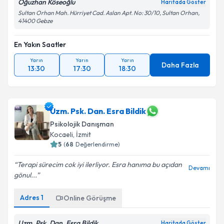
Oğuzhan Köseoğlu
Haritada Göster
Sultan Orhan Mah. Hürriyet Cad. Aslan Apt. No: 30/10, Sultan Orhan,
41400 Gebze
En Yakın Saatler
Yarın
Yarın
Yarın
Daha Fazla
13:30
17:30
18:30
Uzm. Psk. Dan. Esra Bildik
Psikolojik Danışman
Kocaeli
, İzmit
5
(
68
Değerlendirme)
Terapi sürecim cok iyi ilerliyor. Esra hanıma bu açıdan
Devamı
gönul...
Adres
1
Online Görüşme
Uzm. Psk. Dan. Esra Bildik
Haritada Göster