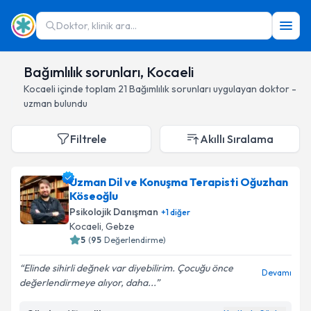
Doktor, klinik ara...
Bağımlılık sorunları, Kocaeli
Kocaeli
içinde toplam
21
Bağımlılık sorunları
uygulayan doktor -
uzman bulundu
Filtrele
Akıllı Sıralama
Uzman Dil ve Konuşma Terapisti Oğuzhan
Köseoğlu
Psikolojik Danışman
+
1
diğer
Kocaeli
, Gebze
5
(
95
Değerlendirme)
Elinde sihirli değnek var diyebilirim. Çocuğu önce
Devamı
değerlendirmeye alıyor, daha...