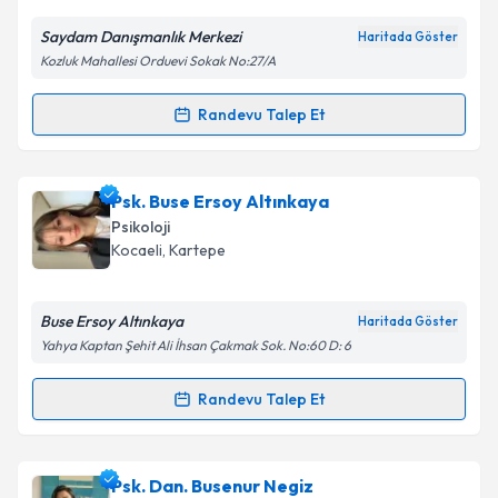
E-posta Adresiniz
Saydam Danışmanlık Merkezi
Haritada Göster
Kozluk Mahallesi Orduevi Sokak No:27/A
Kişisel verilerimin işlenmesine ilişkin
Aydınlatma
Randevu Talep Et
Randevu Takvimi Talebi
Metni
'ni okudum ve kişisel verilerimin belirtilen
kapsamda işlenmesini kabul ediyorum.
Psk. Dan. İrem Gürsoy
için randevu takvimi talebi
Psk. Buse Ersoy Altınkaya
oluşturun. Size bu uzmandan randevu almanız için bir
Takvim Talebini Gönder
Psikoloji
takvim hazırlandığında e-posta ile bilgilendireceğiz.
Kocaeli
, Kartepe
E-posta Adresiniz
Buse Ersoy Altınkaya
Haritada Göster
Yahya Kaptan Şehit Ali İhsan Çakmak Sok. No:60 D: 6
Kişisel verilerimin işlenmesine ilişkin
Aydınlatma
Randevu Talep Et
Randevu Takvimi Talebi
Metni
'ni okudum ve kişisel verilerimin belirtilen
kapsamda işlenmesini kabul ediyorum.
Psk. Buse Ersoy Altınkaya
için randevu takvimi talebi
Psk. Dan. Busenur Negiz