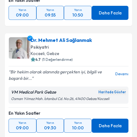
En Yakın Saatler
Yarın
Yarın
Yarın
Daha Fazla
09:00
09:55
10:50
Dr. Mehmet Ali Sağlanmak
Psikiyatri
Kocaeli
, Gebze
4.7
(
1
Değerlendirme)
Bir hekim olarak alanında gerçekten iyi, bilgili ve
Devamı
başarılı bir...
VM Medical Park Gebze
Haritada Göster
Osman Yılmaz Mah. İstanbul Cd. No:26, 41400 Gebze/Kocaeli
En Yakın Saatler
Yarın
Yarın
Yarın
Daha Fazla
09:00
09:30
10:00