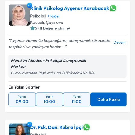
Klinik Psikolog Ayşenur Karabacak
Psikoloji
+
1
diğer
Kocaeli
, Çayırova
5
(
11
Değerlendirme)
Ayşenur Hanım’la başladığımız, danışmanlık sürecinde
Devamı
tespitleri ve yaklaşımı benim...
Mümkün Akademi Psikolojik Danışmanlık
Merkezi
Cumhuriyet Mah. Yeşil Vadi Cad. D Blok ada 4 No:11/4
En Yakın Saatler
Yarın
Yarın
Yarın
Daha Fazla
09:00
10:00
11:00
Dr. Psk. Dan. Kübra İpçi