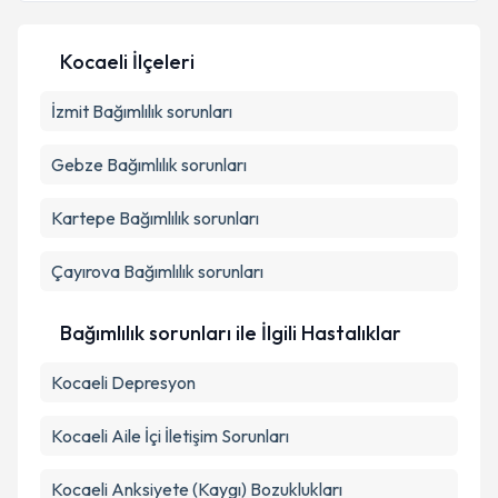
E-posta Adresiniz
Kocaeli İlçeleri
İzmit
Bağımlılık sorunları
Kişisel verilerimin işlenmesine ilişkin
Aydınlatma
Metni
'ni okudum ve kişisel verilerimin belirtilen
kapsamda işlenmesini kabul ediyorum.
Gebze
Bağımlılık sorunları
Kartepe
Bağımlılık sorunları
Takvim Talebini Gönder
Çayırova
Bağımlılık sorunları
Bağımlılık sorunları ile İlgili Hastalıklar
Kocaeli Depresyon
Kocaeli Aile İçi İletişim Sorunları
Kocaeli Anksiyete (Kaygı) Bozuklukları