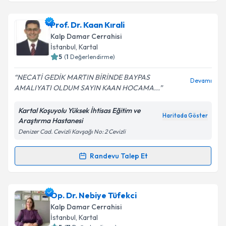
Prof. Dr. Eyüp Murat Ökten
için randevu takvimi
Prof. Dr. Kaan Kırali
talebi oluşturun. Size bu uzmandan randevu almanız
Kalp Damar Cerrahisi
için bir takvim hazırlandığında e-posta ile
İstanbul
,
Kartal
bilgilendireceğiz.
5
(
1
Değerlendirme)
E-posta Adresiniz
NECATİ GEDİK MARTIN BİRİNDE BAYPAS
Devamı
AMALIYATI OLDUM SAYIN KAAN HOCAMA...
Kartal Koşuyolu Yüksek İhtisas Eğitim ve
Haritada Göster
Araştırma Hastanesi
Kişisel verilerimin işlenmesine ilişkin
Aydınlatma
Denizer Cad. Cevizli Kavşağı No: 2 Cevizli
Metni
'ni okudum ve kişisel verilerimin belirtilen
kapsamda işlenmesini kabul ediyorum.
Randevu Talep Et
Randevu Takvimi Talebi
Takvim Talebini Gönder
Prof. Dr. Kaan Kırali
için randevu takvimi talebi
Op. Dr. Nebiye Tüfekci
oluşturun. Size bu uzmandan randevu almanız için bir
Kalp Damar Cerrahisi
takvim hazırlandığında e-posta ile bilgilendireceğiz.
İstanbul
,
Kartal