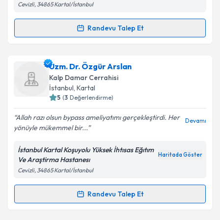
Cevizli, 34865 Kartal/İstanbul
Kişisel verilerimin işlenmesine ilişkin
Aydınlatma
Randevu Talep Et
Randevu Takvimi Talebi
Metni
'ni okudum ve kişisel verilerimin belirtilen
kapsamda işlenmesini kabul ediyorum.
Uzm. Dr. Serpil Taş
için randevu takvimi talebi
Uzm. Dr. Özgür Arslan
oluşturun. Size bu uzmandan randevu almanız için bir
Takvim Talebini Gönder
Kalp Damar Cerrahisi
takvim hazırlandığında e-posta ile bilgilendireceğiz.
İstanbul
,
Kartal
5
(
3
Değerlendirme)
E-posta Adresiniz
Allah razı olsun bypass ameliyatımı gerçekleştirdi. Her
Devamı
yönüyle mükemmel bir...
İstanbul Kartal Koşuyolu Yüksek İhtısas Eğıtım
Kişisel verilerimin işlenmesine ilişkin
Aydınlatma
Haritada Göster
Ve Araştirma Hastanesı
Metni
'ni okudum ve kişisel verilerimin belirtilen
Cevizli, 34865 Kartal/İstanbul
kapsamda işlenmesini kabul ediyorum.
Randevu Talep Et
Randevu Takvimi Talebi
Takvim Talebini Gönder