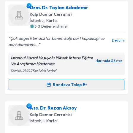
Uzm. Dr. Özgür Arslan
için randevu takvimi talebi
Uzm. Dr. Taylan Adademir
oluşturun. Size bu uzmandan randevu almanız için bir
Kalp Damar Cerrahisi
takvim hazırlandığında e-posta ile bilgilendireceğiz.
İstanbul
,
Kartal
5
(
1
Değerlendirme)
E-posta Adresiniz
Çok degerli bir doktor.benim kalp aort kapakcıgi ve
Devamı
aort damarımı...
İstanbul Kartal Koşuyolu Yüksek İhtısas Eğıtım
Kişisel verilerimin işlenmesine ilişkin
Aydınlatma
Haritada Göster
Ve Araştirma Hastanesı
Metni
'ni okudum ve kişisel verilerimin belirtilen
Cevizli, 34865 Kartal/İstanbul
kapsamda işlenmesini kabul ediyorum.
Randevu Talep Et
Randevu Takvimi Talebi
Takvim Talebini Gönder
Uzm. Dr. Taylan Adademir
için randevu takvimi
Ass. Dr. Rezan Aksoy
talebi oluşturun. Size bu uzmandan randevu almanız
Kalp Damar Cerrahisi
için bir takvim hazırlandığında e-posta ile
İstanbul
,
Kartal
bilgilendireceğiz.