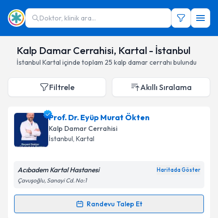
Doktor, klinik ara...
Kalp Damar Cerrahisi, Kartal - İstanbul
İstanbul
Kartal
içinde toplam
25
kalp damar cerrahı
bulundu
Filtrele
Akıllı Sıralama
Prof. Dr. Eyüp Murat Ökten
Kalp Damar Cerrahisi
İstanbul
,
Kartal
Acıbadem Kartal Hastanesi
Haritada Göster
Çavuşoğlu, Sanayi Cd. No:1
Randevu Talep Et
Randevu Takvimi Talebi