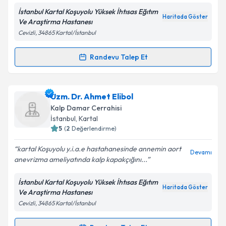
E-posta Adresiniz
İstanbul Kartal Koşuyolu Yüksek İhtısas Eğıtım
Haritada Göster
Ve Araştirma Hastanesı
Cevizli, 34865 Kartal/İstanbul
Kişisel verilerimin işlenmesine ilişkin
Aydınlatma
Randevu Talep Et
Randevu Takvimi Talebi
Metni
'ni okudum ve kişisel verilerimin belirtilen
kapsamda işlenmesini kabul ediyorum.
Ass. Dr. Rezan Aksoy
için randevu takvimi talebi
Uzm. Dr. Ahmet Elibol
oluşturun. Size bu uzmandan randevu almanız için bir
Takvim Talebini Gönder
Kalp Damar Cerrahisi
takvim hazırlandığında e-posta ile bilgilendireceğiz.
İstanbul
,
Kartal
5
(
2
Değerlendirme)
E-posta Adresiniz
kartal Koşuyolu y.i.a.e hastahanesinde annemin aort
Devamı
anevrizma ameliyatında kalp kapakçığını...
İstanbul Kartal Koşuyolu Yüksek İhtısas Eğıtım
Kişisel verilerimin işlenmesine ilişkin
Aydınlatma
Haritada Göster
Ve Araştirma Hastanesı
Metni
'ni okudum ve kişisel verilerimin belirtilen
Cevizli, 34865 Kartal/İstanbul
kapsamda işlenmesini kabul ediyorum.