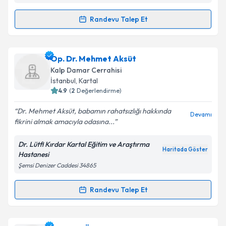
Metni
'ni okudum ve kişisel verilerimin belirtilen
kapsamda işlenmesini kabul ediyorum.
Randevu Talep Et
Randevu Takvimi Talebi
Takvim Talebini Gönder
Op. Dr. Osman Fazlıoğulları
için randevu takvimi
Op. Dr. Mehmet Aksüt
talebi oluşturun. Size bu uzmandan randevu almanız
Kalp Damar Cerrahisi
için bir takvim hazırlandığında e-posta ile
İstanbul
,
Kartal
bilgilendireceğiz.
4.9
(
2
Değerlendirme)
E-posta Adresiniz
Dr. Mehmet Aksüt, babamın rahatsızlığı hakkında
Devamı
fikrini almak amacıyla odasına...
Dr. Lütfi Kırdar Kartal Eğitim ve Araştırma
Haritada Göster
Hastanesi
Kişisel verilerimin işlenmesine ilişkin
Aydınlatma
Şemsi Denizer Caddesi 34865
Metni
'ni okudum ve kişisel verilerimin belirtilen
kapsamda işlenmesini kabul ediyorum.
Randevu Talep Et
Randevu Takvimi Talebi
Takvim Talebini Gönder