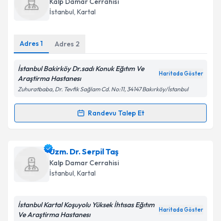
Kalp Damar Cerrahisi
takvim hazırlandığında e-posta ile bilgilendireceğiz.
İstanbul
,
Kartal
E-posta Adresiniz
Adres
1
Adres
2
İstanbul Bakirköy Dr.sadı Konuk Eğıtım Ve
Haritada Göster
Kişisel verilerimin işlenmesine ilişkin
Aydınlatma
Araştirma Hastanesı
Metni
'ni okudum ve kişisel verilerimin belirtilen
Zuhuratbaba, Dr. Tevfik Sağlam Cd. No:11, 34147 Bakırköy/İstanbul
kapsamda işlenmesini kabul ediyorum.
Randevu Talep Et
Randevu Takvimi Talebi
Takvim Talebini Gönder
Uzm. Dr. Eylül Kafalı Başaran
için randevu takvimi
Uzm. Dr. Serpil Taş
talebi oluşturun. Size bu uzmandan randevu almanız
Kalp Damar Cerrahisi
için bir takvim hazırlandığında e-posta ile
İstanbul
,
Kartal
bilgilendireceğiz.
E-posta Adresiniz
İstanbul Kartal Koşuyolu Yüksek İhtısas Eğıtım
Haritada Göster
Ve Araştirma Hastanesı