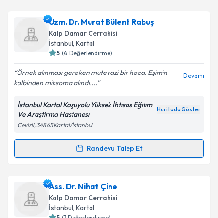
Uzm. Dr. Adnan Ak
için randevu takvimi talebi
Uzm. Dr. Murat Bülent Rabuş
oluşturun. Size bu uzmandan randevu almanız için bir
Kalp Damar Cerrahisi
takvim hazırlandığında e-posta ile bilgilendireceğiz.
İstanbul
,
Kartal
5
(
4
Değerlendirme)
E-posta Adresiniz
Örnek alınması gereken mutevazi bir hoca. Eşimin
Devamı
kalbinden miksoma alındı....
İstanbul Kartal Koşuyolu Yüksek İhtısas Eğıtım
Kişisel verilerimin işlenmesine ilişkin
Aydınlatma
Haritada Göster
Ve Araştirma Hastanesı
Metni
'ni okudum ve kişisel verilerimin belirtilen
Cevizli, 34865 Kartal/İstanbul
kapsamda işlenmesini kabul ediyorum.
Randevu Talep Et
Randevu Takvimi Talebi
Takvim Talebini Gönder
Uzm. Dr. Murat Bülent Rabuş
için randevu takvimi
Ass. Dr. Nihat Çine
talebi oluşturun. Size bu uzmandan randevu almanız
Kalp Damar Cerrahisi
için bir takvim hazırlandığında e-posta ile
İstanbul
,
Kartal
bilgilendireceğiz.
5
(
1
Değerlendirme)