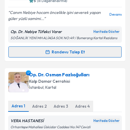
5
(
11
Değerlendirme)
E-posta Adresiniz
Canım Nebiye hocam öncelikle işini severek yapan
Devamı
güler yüzlü samimi...
Op. Dr. Nebiye Tüfekci Varer
Haritada Göster
Kişisel verilerimin işlenmesine ilişkin
Aydınlatma
SOĞANLİK YENİ MH ALİAGA SOK NO:49 / Bumerang Kartal Rezidans
Metni
'ni okudum ve kişisel verilerimin belirtilen
kapsamda işlenmesini kabul ediyorum.
Randevu Talep Et
Randevu Takvimi Talebi
Takvim Talebini Gönder
Op. Dr. Nebiye Tüfekci
için randevu takvimi talebi
Op. Dr. Osman Fazlıoğulları
oluşturun. Size bu uzmandan randevu almanız için bir
Kalp Damar Cerrahisi
takvim hazırlandığında e-posta ile bilgilendireceğiz.
İstanbul
,
Kartal
E-posta Adresiniz
Adres
1
Adres
2
Adres
3
Adres
4
VERA HASTANESİ
Haritada Göster
Kişisel verilerimin işlenmesine ilişkin
Aydınlatma
Orhantepe Mahallesi Üsküdar Caddesi No:147 Cevizli