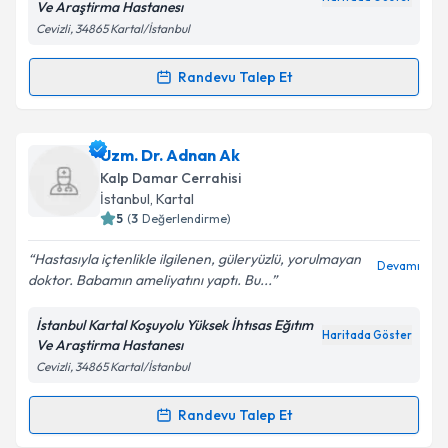
Ve Araştirma Hastanesı
Cevizli, 34865 Kartal/İstanbul
Kişisel verilerimin işlenmesine ilişkin
Aydınlatma
Randevu Talep Et
Randevu Takvimi Talebi
Metni
'ni okudum ve kişisel verilerimin belirtilen
kapsamda işlenmesini kabul ediyorum.
Prof. Dr. Sabit Sarıkaya
için randevu takvimi talebi
Uzm. Dr. Adnan Ak
oluşturun. Size bu uzmandan randevu almanız için bir
Takvim Talebini Gönder
Kalp Damar Cerrahisi
takvim hazırlandığında e-posta ile bilgilendireceğiz.
İstanbul
,
Kartal
5
(
3
Değerlendirme)
E-posta Adresiniz
Hastasıyla içtenlikle ilgilenen, güleryüzlü, yorulmayan
Devamı
doktor. Babamın ameliyatını yaptı. Bu...
İstanbul Kartal Koşuyolu Yüksek İhtısas Eğıtım
Kişisel verilerimin işlenmesine ilişkin
Aydınlatma
Haritada Göster
Ve Araştirma Hastanesı
Metni
'ni okudum ve kişisel verilerimin belirtilen
Cevizli, 34865 Kartal/İstanbul
kapsamda işlenmesini kabul ediyorum.
Randevu Talep Et
Randevu Takvimi Talebi
Takvim Talebini Gönder