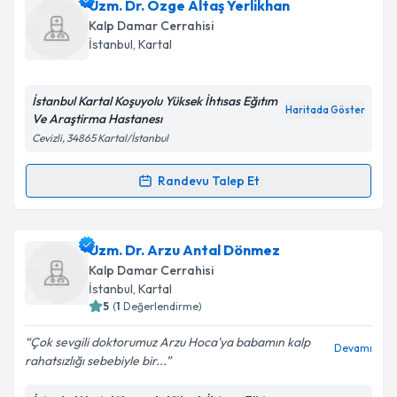
Op. Dr. Mehmet Aksüt
için randevu takvimi talebi
Uzm. Dr. Özge Altaş Yerlikhan
oluşturun. Size bu uzmandan randevu almanız için bir
Kalp Damar Cerrahisi
takvim hazırlandığında e-posta ile bilgilendireceğiz.
İstanbul
,
Kartal
E-posta Adresiniz
İstanbul Kartal Koşuyolu Yüksek İhtısas Eğıtım
Haritada Göster
Ve Araştirma Hastanesı
Cevizli, 34865 Kartal/İstanbul
Kişisel verilerimin işlenmesine ilişkin
Aydınlatma
Metni
'ni okudum ve kişisel verilerimin belirtilen
Randevu Talep Et
Randevu Takvimi Talebi
kapsamda işlenmesini kabul ediyorum.
Uzm. Dr. Özge Altaş Yerlikhan
için randevu takvimi
Uzm. Dr. Arzu Antal Dönmez
Takvim Talebini Gönder
talebi oluşturun. Size bu uzmandan randevu almanız
Kalp Damar Cerrahisi
için bir takvim hazırlandığında e-posta ile
İstanbul
,
Kartal
bilgilendireceğiz.
5
(
1
Değerlendirme)
E-posta Adresiniz
Çok sevgili doktorumuz Arzu Hoca'ya babamın kalp
Devamı
rahatsızlığı sebebiyle bir...