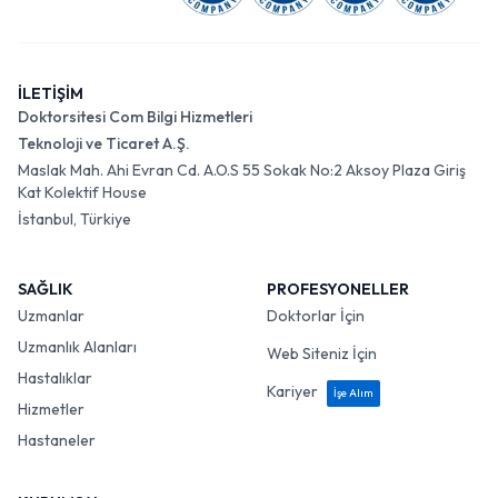
İLETİŞİM
Doktorsitesi Com Bilgi Hizmetleri
Teknoloji ve Ticaret A.Ş.
Maslak Mah. Ahi Evran Cd. A.O.S 55 Sokak No:2 Aksoy Plaza Giriş
Kat Kolektif House
İstanbul, Türkiye
SAĞLIK
PROFESYONELLER
Uzmanlar
Doktorlar İçin
Uzmanlık Alanları
Web Siteniz İçin
Hastalıklar
Kariyer
İşe Alım
Hizmetler
Hastaneler