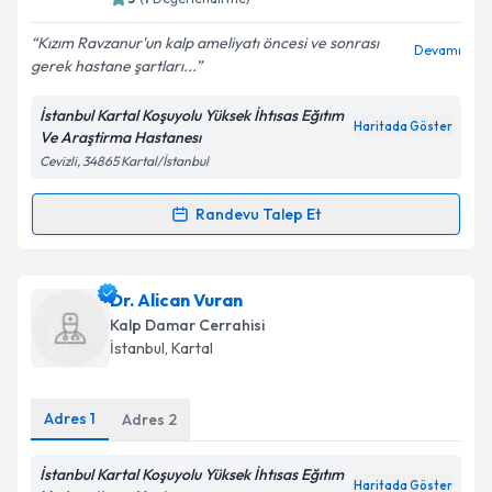
E-posta Adresiniz
Kızım Ravzanur'un kalp ameliyatı öncesi ve sonrası
Devamı
gerek hastane şartları...
İstanbul Kartal Koşuyolu Yüksek İhtısas Eğıtım
Haritada Göster
Ve Araştirma Hastanesı
Kişisel verilerimin işlenmesine ilişkin
Aydınlatma
Cevizli, 34865 Kartal/İstanbul
Metni
'ni okudum ve kişisel verilerimin belirtilen
kapsamda işlenmesini kabul ediyorum.
Randevu Talep Et
Randevu Takvimi Talebi
Takvim Talebini Gönder
Ass. Dr. Nihat Çine
için randevu takvimi talebi
Dr. Alican Vuran
oluşturun. Size bu uzmandan randevu almanız için bir
Kalp Damar Cerrahisi
takvim hazırlandığında e-posta ile bilgilendireceğiz.
İstanbul
,
Kartal
E-posta Adresiniz
Adres
1
Adres
2
İstanbul Kartal Koşuyolu Yüksek İhtısas Eğıtım
Haritada Göster