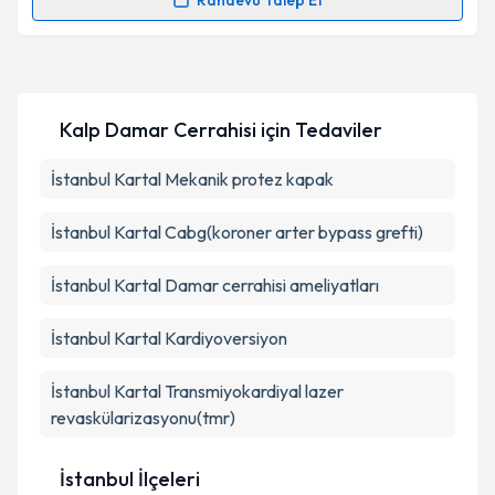
Randevu Talep Et
Randevu Takvimi Talebi
Takvim Talebini Gönder
Ass. Dr. Veysel Başar
için randevu takvimi talebi
oluşturun. Size bu uzmandan randevu almanız için bir
Kalp Damar Cerrahisi
için Tedaviler
takvim hazırlandığında e-posta ile bilgilendireceğiz.
E-posta Adresiniz
İstanbul Kartal Mekanik protez kapak
İstanbul Kartal Cabg(koroner arter bypass grefti)
Kişisel verilerimin işlenmesine ilişkin
Aydınlatma
İstanbul Kartal Damar cerrahisi ameliyatları
Metni
'ni okudum ve kişisel verilerimin belirtilen
kapsamda işlenmesini kabul ediyorum.
İstanbul Kartal Kardiyoversiyon
İstanbul Kartal Transmiyokardiyal lazer
Takvim Talebini Gönder
revaskülarizasyonu(tmr)
İstanbul İlçeleri