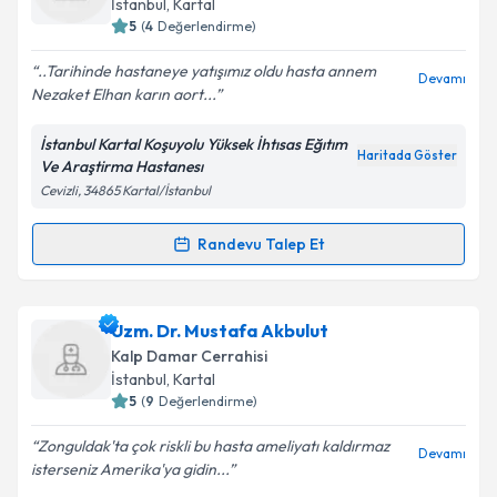
İstanbul
,
Kartal
5
(
4
Değerlendirme)
E-posta Adresiniz
..Tarihinde hastaneye yatışımız oldu hasta annem
Devamı
Nezaket Elhan karın aort...
İstanbul Kartal Koşuyolu Yüksek İhtısas Eğıtım
Kişisel verilerimin işlenmesine ilişkin
Aydınlatma
Haritada Göster
Ve Araştirma Hastanesı
Metni
'ni okudum ve kişisel verilerimin belirtilen
Cevizli, 34865 Kartal/İstanbul
kapsamda işlenmesini kabul ediyorum.
Randevu Talep Et
Randevu Takvimi Talebi
Takvim Talebini Gönder
Doç. Dr. Hasan Sunar
için randevu takvimi talebi
Uzm. Dr. Mustafa Akbulut
oluşturun. Size bu uzmandan randevu almanız için bir
Kalp Damar Cerrahisi
takvim hazırlandığında e-posta ile bilgilendireceğiz.
İstanbul
,
Kartal
5
(
9
Değerlendirme)
E-posta Adresiniz
Zonguldak'ta çok riskli bu hasta ameliyatı kaldırmaz
Devamı
isterseniz Amerika'ya gidin...