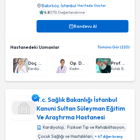
Bakırköy
,
İstanbul
Haritada Göster
4.8
(
175
) Değerlendirme
Randevu Al
Hastanedeki Uzmanlar
Tümünü Gör (220)
Doç. Dr. Özge Özden Tok
Op. Dr. Nadire Sevda İdil
Prof. Dr. İbrahim Erdim
Kardiyoloji
Kadın Hastalıkları ve Doğum
Kulak Burun Boğaz hastalıkları - KBB
T.c. Sağlık Bakanlığı İstanbul
Kanuni Sultan Süleyman Eğitim
Ve Araştırma Hastanesi
T.c. Sağlık Bakanlığı İstanbul Kanuni Sultan Süleyman Eğiti
Kardiyoloji
,
Fiziksel Tıp ve Rehabilitasyon
,
Çocuk Sağlığı ve Hastalıkları
,
+ 47 diğer branş