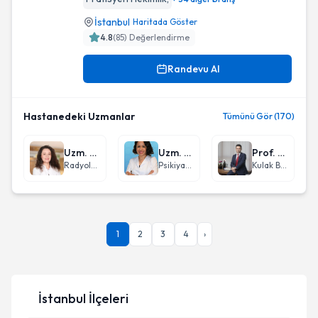
İstanbul
Haritada Göster
4.8
(
85
) Değerlendirme
Randevu Al
Hastanedeki Uzmanlar
Tümünü Gör (170)
Uzm. Dr. Gülen Safiye Temel
Uzm. Dr. Sevda Gümüş Şanlı
Prof. Dr. Ümit Taşkın
Radyoloji
Psikiyatri
Kulak Burun Boğaz hastalıkları - KBB
1
2
3
4
›
İstanbul
İlçeleri