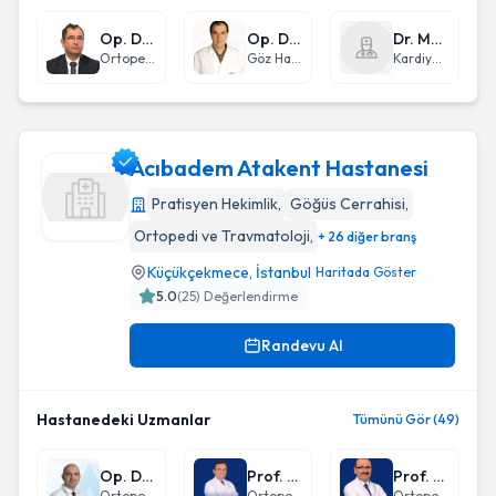
Op. Dr. Selim Çepel
Op. Dr. Erbil Ulus Duman
Dr. Mehmet Erkan Ekicibaşı
Ortopedi ve Travmatoloji
Göz Hastalıkları
Kardiyoloji
Acıbadem Atakent Hastanesi
Pratisyen Hekimlik
,
Göğüs Cerrahisi
,
Ortopedi ve Travmatoloji
,
+ 26 diğer branş
Acıbadem Atakent Hastanesi
Küçükçekmece
,
İstanbul
Haritada Göster
5.0
(
25
) Değerlendirme
Randevu Al
Hastanedeki Uzmanlar
Tümünü Gör (49)
Op. Dr. Tunca Cingöz
Prof. Dr. Fatih Dikici
Prof. Dr. İbrahim Kaya
Ortopedi ve Travmatoloji
Ortopedi ve Travmatoloji
Ortopedi ve Travmatoloji