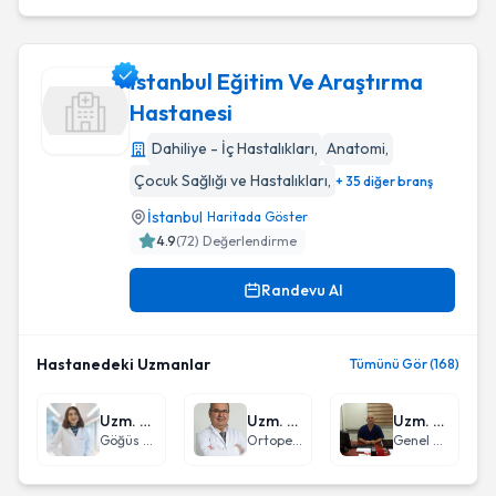
İstanbul Eğitim Ve Araştırma
Hastanesi
Dahiliye - İç Hastalıkları
,
Anatomi
,
İstanbul Eğitim Ve Araştırma Hastanesi
Çocuk Sağlığı ve Hastalıkları
,
+ 35 diğer branş
İstanbul
Haritada Göster
4.9
(
72
) Değerlendirme
Randevu Al
Hastanedeki Uzmanlar
Tümünü Gör (168)
Uzm. Dr. Dida Maraşlı
Uzm. Dr. İsmail Erhan Mumcuoğlu
Uzm. Dr. Abdulkerim Özakay
Göğüs Hastalıkları
Ortopedi ve Travmatoloji
Genel Cerrahi