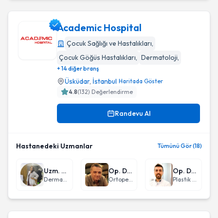
Academic Hospital
Çocuk Sağlığı ve Hastalıkları
,
Çocuk Göğüs Hastalıkları
,
Dermatoloji
,
Academic Hospital
+ 14 diğer branş
Üsküdar
,
İstanbul
Haritada Göster
4.8
(
132
) Değerlendirme
Randevu Al
Hastanedeki Uzmanlar
Tümünü Gör (18)
Uzm. Dr. Zehra Tacizer Kılınç
Op. Dr. Ercüment Zayim
Op. Dr. Jehat Kızılkan
Dermatoloji
Ortopedi ve Travmatoloji
Plastik Rekonstrüktif ve Estetik Cerrahi