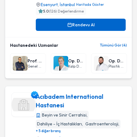
Esenyurt
,
İstanbul
Haritada Göster
5.0
(
126
) Değerlendirme
Randevu Al
Hastanedeki Uzmanlar
Tümünü Gör (4)
Prof. Dr. Ümit Koç
Op. Dr. Natalya Avincan
Op. Dr. Mehmet Emre Yeğin
Genel Cerrahi
Kalp Damar Cerrahisi
Plastik Rekonstrüktif ve Estetik Cerrahi
Acıbadem International
Hastanesi
Beyin ve Sinir Cerrahisi
,
Acıbadem International Hastanesi
Dahiliye - İç Hastalıkları
,
Gastroenteroloji
,
+ 5 diğer branş