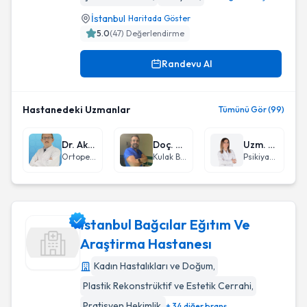
İstanbul
Haritada Göster
5.0
(
47
) Değerlendirme
Randevu Al
Hastanedeki Uzmanlar
Tümünü Gör (99)
Dr. Akif Kurtan
Doç. Dr. Ceki Paltura
Uzm. Dr. Sibel Bolluk
Ortopedi ve Travmatoloji
Kulak Burun Boğaz hastalıkları - KBB
Psikiyatri
İstanbul Bağcılar Eğıtım Ve
Araştirma Hastanesı
Kadın Hastalıkları ve Doğum
,
İstanbul Bağcılar Eğıtım Ve Araştirma Hastanesı
Plastik Rekonstrüktif ve Estetik Cerrahi
,
Pratisyen Hekimlik
,
+ 34 diğer branş