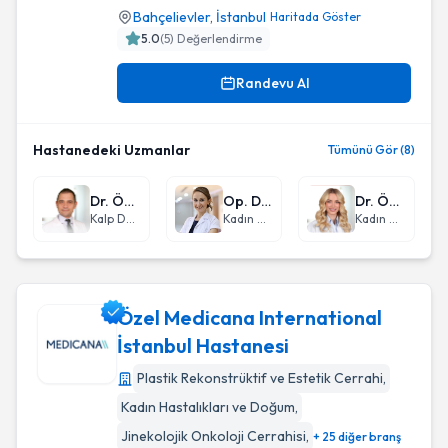
Bahçelievler
,
İstanbul
Haritada Göster
5.0
(
5
) Değerlendirme
Randevu Al
Hastanedeki Uzmanlar
Tümünü Gör (8)
Dr. Öğr. Üyesi Uğur Cangel
Op. Dr. Gönül Çimen
Dr. Öğr. Üyesi Sibel Üstünel Tan
Kalp Damar Cerrahisi
Kadın Hastalıkları ve Doğum
Kadın Hastalıkları ve Doğum
Özel Medicana International
İstanbul Hastanesi
Plastik Rekonstrüktif ve Estetik Cerrahi
,
Özel Medicana International İstanbul Hastanesi
Kadın Hastalıkları ve Doğum
,
Jinekolojik Onkoloji Cerrahisi
,
+ 25 diğer branş