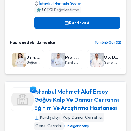
İstanbul
Haritada Göster
5.0
(
23
) Değerlendirme
Randevu Al
Hastanedeki Uzmanlar
Tümünü Gör (12)
Uzm. Dr. Seha Akduman
Prof. Dr. Olcay Özveren
Op. Dr. Anıl Ergin
Göğüs Hastalıkları
Kardiyoloji
Genel Cerrahi
İstanbul Mehmet Akıf Ersoy
Göğüs Kalp Ve Damar Cerrahısı
Eğıtım Ve Araştirma Hastanesi
İstanbul Mehmet Akıf Ersoy Göğüs Kalp Ve Damar Cerrahısı
Kardiyoloji
,
Kalp Damar Cerrahisi
,
Genel Cerrahi
,
+ 15 diğer branş