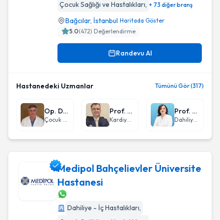
Çocuk Sağlığı ve Hastalıkları
,
+ 73 diğer branş
Bağcılar
,
İstanbul
Haritada Göster
5.0
(
472
) Değerlendirme
Randevu Al
Hastanedeki Uzmanlar
Tümünü Gör (317)
Op. Dr. Mehmet Şerif Arslan
Prof. Dr. Bülent Demir
Prof. Dr. Sevgi Aras
Çocuk Cerrahisi
Kardiyoloji
Dahiliye - İç Hastalıkları
Medipol Bahçelievler Üniversite
Hastanesi
Medipol Bahçelievler Üniversite Hastanesi
Dahiliye - İç Hastalıkları
,