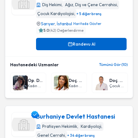
Diş Hekimi
,
Ağız, Diş ve Çene Cerrahisi
,
Çocuk Kardiyolojisi
,
+ 5 diğer branş
Liv Hospital Vadistanbul
Sarıyer
,
İstanbul
Haritada Göster
5.0
(
42
) Değerlendirme
Randevu Al
Hastanedeki Uzmanlar
Tümünü Gör (10)
Op. Dr. Ulviye Hanlı
Doç. Dr. Gönül Özer
Doç. Dr. Meki Bilici
Kadın Hastalıkları ve Doğum
Kadın Hastalıkları ve Doğum
Çocuk Kardiyolojisi
Burhaniye Devlet Hastanesi
Pratisyen Hekimlik
,
Kardiyoloji
,
Genel Cerrahi
,
+ 34 diğer branş