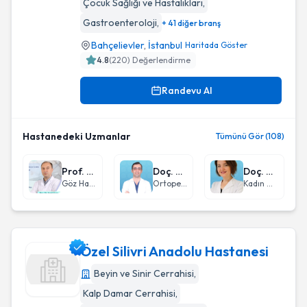
Çocuk Sağlığı ve Hastalıkları
,
Gastroenteroloji
,
+ 41 diğer branş
Bahçelievler
,
İstanbul
Haritada Göster
4.8
(
220
) Değerlendirme
Randevu Al
Hastanedeki Uzmanlar
Tümünü Gör (108)
Prof. Dr. Faruk Kaya
Doç. Dr. Erdinç Genç
Doç. Dr. Derya Kanza Gül
Göz Hastalıkları
Ortopedi ve Travmatoloji
Kadın Hastalıkları ve Doğum
Özel Silivri Anadolu Hastanesi
Beyin ve Sinir Cerrahisi
,
Kalp Damar Cerrahisi
,
Özel Silivri Anadolu Hastanesi