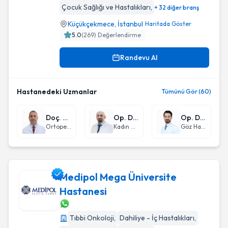
Çocuk Sağlığı ve Hastalıkları
,
+ 32 diğer branş
Küçükçekmece
,
İstanbul
Haritada Göster
5.0
(
269
) Değerlendirme
Randevu Al
Hastanedeki Uzmanlar
Tümünü Gör (60)
Doç. Dr. Suat Batar
Op. Dr. Enes Serhat Coşkun
Op. Dr. Metin Süleymanzade
Ortopedi ve Travmatoloji
Kadın Hastalıkları ve Doğum
Göz Hastalıkları
Medipol Mega Üniversite
Hastanesi
Medipol Mega Üniversite Hastanesi
Tıbbi Onkoloji
,
Dahiliye - İç Hastalıkları
,