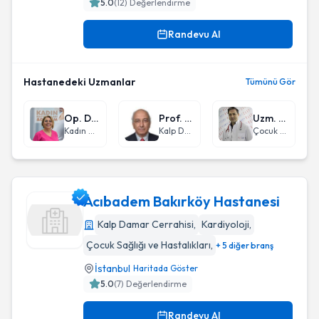
5.0
(
12
) Değerlendirme
Randevu Al
Hastanedeki Uzmanlar
Tümünü Gör
Op. Dr. Nur Tüzüner
Prof. Dr. Mehmet Yeniterzi
Uzm. Dr. Murat Kılınç
Kadın Hastalıkları ve Doğum
Kalp Damar Cerrahisi
Çocuk Sağlığı ve Hastalıkları
Acıbadem Bakırköy Hastanesi
Kalp Damar Cerrahisi
,
Kardiyoloji
,
Çocuk Sağlığı ve Hastalıkları
,
+ 5 diğer branş
Acıbadem Bakırköy Hastanesi
İstanbul
Haritada Göster
5.0
(
7
) Değerlendirme
Randevu Al