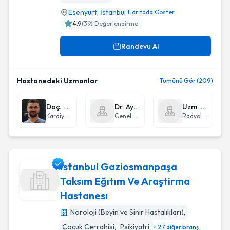
Burhaniye Devlet Hastanesi
Esenyurt
,
İstanbul
Haritada Göster
4.9
(
39
) Değerlendirme
Randevu Al
Hastanedeki Uzmanlar
Tümünü Gör (209)
Doç. Dr. Ersin Yıldırım
Dr. Ayşe Nur Gönen
Uzm. Dr. Feyza Kabar
Kardiyoloji
Genel Cerrahi
Radyoloji
İstanbul Gaziosmanpaşa
Taksım Eğıtım Ve Araştirma
Hastanesı
İstanbul Gaziosmanpaşa Taksım Eğıtım Ve Araştirma Hastan
Nöroloji (Beyin ve Sinir Hastalıkları)
,
Çocuk Cerrahisi
,
Psikiyatri
,
+ 27 diğer branş