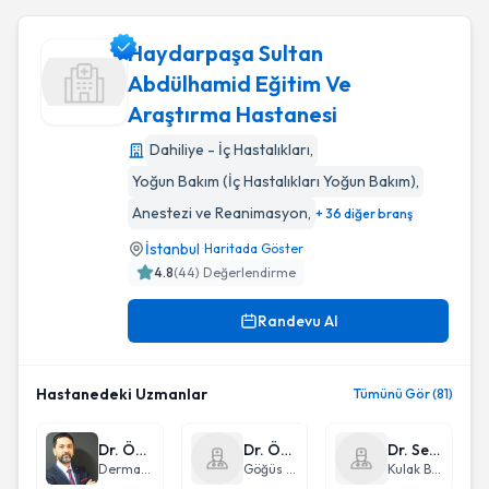
Haydarpaşa Sultan
Abdülhamid Eğitim Ve
Araştırma Hastanesi
Haydarpaşa Sultan Abdülhamid Eğitim Ve Araştırma Hastan
Dahiliye - İç Hastalıkları
,
Yoğun Bakım (İç Hastalıkları Yoğun Bakım)
,
Anestezi ve Reanimasyon
,
+ 36 diğer branş
İstanbul
Haritada Göster
4.8
(
44
) Değerlendirme
Randevu Al
Hastanedeki Uzmanlar
Tümünü Gör (81)
Dr. Öğr. Üyesi Ercan Karabacak
Dr. Öğr. Üyesi Dilaver Taş
Dr. Sergül Ulus
Dermatoloji
Göğüs Hastalıkları
Kulak Burun Boğaz hastalıkları - KBB