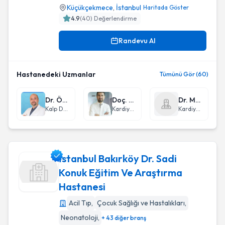
Küçükçekmece
,
İstanbul
Haritada Göster
4.9
(
40
) Değerlendirme
Randevu Al
Hastanedeki Uzmanlar
Tümünü Gör (60)
Dr. Öğr. Üyesi Serhat Bahadır Genç
Doç. Dr. İsmail Gürbak
Dr. Mehmet Ertürk
Kalp Damar Cerrahisi
Kardiyoloji
Kardiyoloji
İstanbul Bakırköy Dr. Sadi
Konuk Eğitim Ve Araştırma
Hastanesi
İstanbul Bakırköy Dr. Sadi Konuk Eğitim Ve Araştırma Hasta
Acil Tıp
,
Çocuk Sağlığı ve Hastalıkları
,
Neonatoloji
,
+ 43 diğer branş