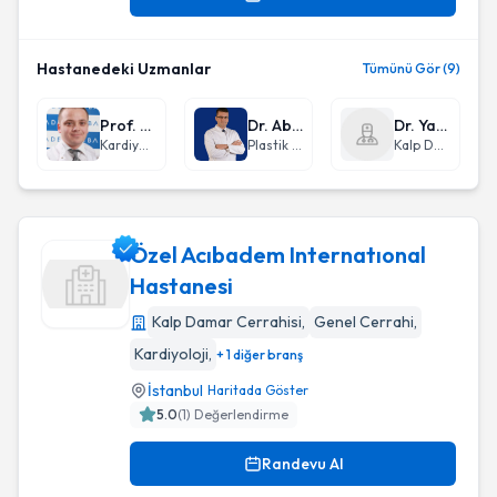
Hastanedeki Uzmanlar
Tümünü Gör (9)
Prof. Dr. Tansu Karaahmet
Dr. Abdullah Etöz
Dr. Yasemin Mamur
Kardiyoloji
Plastik Rekonstrüktif ve Estetik Cerrahi
Kalp Damar Cerrahisi
Özel Acıbadem Internatıonal
Hastanesi
Kalp Damar Cerrahisi
,
Genel Cerrahi
,
Özel Acıbadem Internatıonal Hastanesi
Kardiyoloji
,
+ 1 diğer branş
İstanbul
Haritada Göster
5.0
(
1
) Değerlendirme
Randevu Al