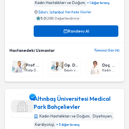
Kadın Hastalıkları ve Doğum
,
+ 1 diğer branş
Silivri
,
İstanbul
Haritada Göster
5.0
(
288
) Değerlendirme
Randevu Al
Hastanedeki Uzmanlar
Tümünü Gör (4)
Prof. Dr. Kemal Korkmaz
Op. Dr. Emre Çavuş
Doç. Dr. İlknur İnegöl
Kalp Damar Cerrahisi
Beyin ve Sinir Cerrahisi
Kadın Hastalıkları ve Doğum
Altınbaş Üniversitesi Medical
Park Bahçelievler
Kadın Hastalıkları ve Doğum
,
Diyetisyen
,
Altınbaş Üniversitesi Medical Park Bahçelievler
Kardiyoloji
,
+ 3 diğer branş