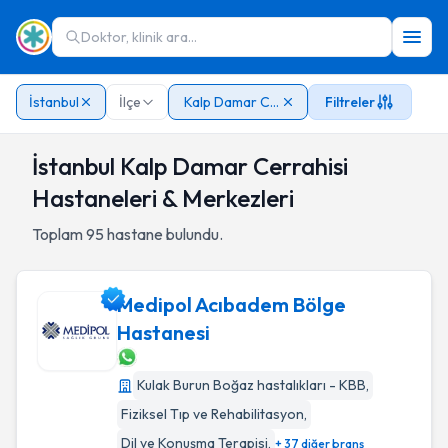
Doktor, klinik ara...
İstanbul
İlçe
Kalp Damar Cerrahisi
Filtreler
İstanbul Kalp Damar Cerrahisi
Hastaneleri & Merkezleri
Toplam
95
hastane bulundu.
Medipol Acıbadem Bölge
Hastanesi
Medipol Acıbadem Bölge Hastanesi
Kulak Burun Boğaz hastalıkları - KBB
,
Fiziksel Tıp ve Rehabilitasyon
,
Dil ve Konuşma Terapisi
,
+ 37 diğer branş