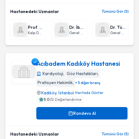
Hastanedeki Uzmanlar
Tümünü Gör (5)
Prof. Dr. Önder Teskin
Dr. İbrahim Berber
Dr. Türker Ertürk
Kalp Damar Cerrahisi
Genel Cerrahi
Genel Cerrahi
Acıbadem Kadıköy Hastanesi
Kardiyoloji
,
Göz Hastalıkları
,
Pratisyen Hekimlik
,
+ 5 diğer branş
Acıbadem Kadıköy Hastanesi
Kadıköy
,
İstanbul
Haritada Göster
5.0
(
5
) Değerlendirme
Randevu Al
Hastanedeki Uzmanlar
Tümünü Gör (5)