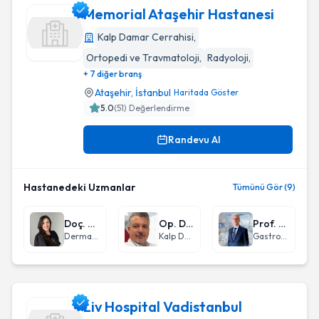
Memorial Ataşehir Hastanesi
Kalp Damar Cerrahisi
,
Ortopedi ve Travmatoloji
,
Radyoloji
,
Memorial Ataşehir Hastanesi
+ 7 diğer branş
Ataşehir
,
İstanbul
Haritada Göster
5.0
(
51
) Değerlendirme
Randevu Al
Hastanedeki Uzmanlar
Tümünü Gör (9)
Doç. Dr. Zeynep Altan Ferhatoğlu
Op. Dr. Osman Eren Karpuzoğlu
Prof. Dr. Kamil Özdil
Dermatoloji
Kalp Damar Cerrahisi
Gastroenteroloji
Liv Hospital Vadistanbul