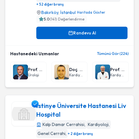
+ 52 diğer branş
Bakırköy
,
İstanbul
Haritada Göster
5.0
(
141
) Değerlendirme
Randevu Al
Hastanedeki Uzmanlar
Tümünü Gör (224)
Prof. Dr. Mustafa Kadıhasanoğlu
Doç. Dr. Şükrü Arslan
Prof. Dr. Mehmet Hakan Karpuz
Üroloji
Kardiyoloji
Kardiyoloji
İstinye Üniversite Hastanesi Liv
Hospital
Kalp Damar Cerrahisi
,
Kardiyoloji
,
İstinye Üniversite Hastanesi Liv Hospital
Genel Cerrahi
,
+ 2 diğer branş