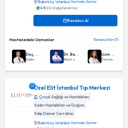
Bakırköy
,
İstanbul
Haritada Göster
4.9
(
24
) Değerlendirme
Randevu Al
Hastanedeki Uzmanlar
Tümünü Gör (7)
Doç. Dr. Mehmet Ferdi Kıncı
Dr. Barış Peker
Uzm. Dr. Şenay Ağırgöl
Kadın Hastalıkları ve Doğum
Beyin ve Sinir Cerrahisi
Dermatoloji
Özel Elit İstanbul Tıp Merkezi
Çocuk Sağlığı ve Hastalıkları
,
Kadın Hastalıkları ve Doğum
,
Özel Elit İstanbul Tıp Merkezi
Kalp Damar Cerrahisi
,
Bakırköy
,
İstanbul
Haritada Göster