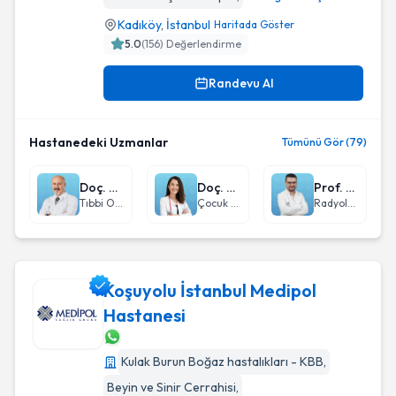
Kadıköy
,
İstanbul
Haritada Göster
5.0
(
156
) Değerlendirme
Randevu Al
Hastanedeki Uzmanlar
Tümünü Gör (79)
Doç. Dr. Özgür Açıkgöz
Doç. Dr. Sevil Bilir
Prof. Dr. Hayri Oğul
Tıbbi Onkoloji
Çocuk Sağlığı ve Hastalıkları
Radyoloji
Koşuyolu İstanbul Medipol
Hastanesi
Koşuyolu İstanbul Medipol Hastanesi
Kulak Burun Boğaz hastalıkları - KBB
,
Beyin ve Sinir Cerrahisi
,