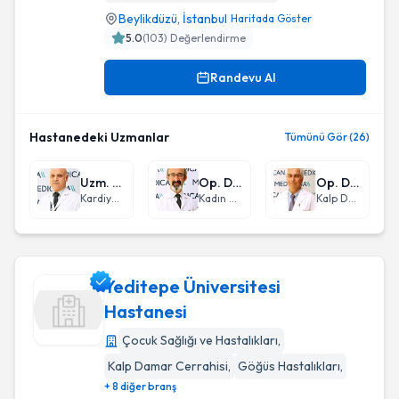
Beylikdüzü
,
İstanbul
Haritada Göster
5.0
(
103
) Değerlendirme
Randevu Al
Hastanedeki Uzmanlar
Tümünü Gör (26)
Uzm. Dr. Kamuran Seyidoğlu
Op. Dr. Ali Metin Celep
Op. Dr. İbrahim Savaş Yıldırım
Kardiyoloji
Kadın Hastalıkları ve Doğum
Kalp Damar Cerrahisi
Yeditepe Üniversitesi
Hastanesi
Çocuk Sağlığı ve Hastalıkları
,
Yeditepe Üniversitesi Hastanesi
Kalp Damar Cerrahisi
,
Göğüs Hastalıkları
,
+ 8 diğer branş