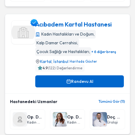
Acıbadem Kartal Hastanesi
Kadın Hastalıkları ve Doğum
,
Kalp Damar Cerrahisi
,
Acıbadem Kartal Hastanesi
Çocuk Sağlığı ve Hastalıkları
,
+ 6 diğer branş
Kartal
,
İstanbul
Haritada Göster
4.9
(
122
) Değerlendirme
Randevu Al
Hastanedeki Uzmanlar
Tümünü Gör (11)
Op. Dr. İnci (Injı) Süleymanova
Op. Dr. Sinem Bostan
Doç. Dr. Emre Tokuç
Kadın Hastalıkları ve Doğum
Kadın Hastalıkları ve Doğum
Üroloji