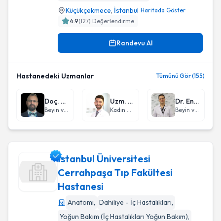
Küçükçekmece
,
İstanbul
Haritada Göster
4.9
(
127
) Değerlendirme
Randevu Al
Hastanedeki Uzmanlar
Tümünü Gör (155)
Doç. Dr. Nuri Serdar Baş
Uzm. Dr. Cem Erdoğan
Dr. Engin Çiftçi
Beyin ve Sinir Cerrahisi
Kadın Hastalıkları ve Doğum
Beyin ve Sinir Cerrahisi
İstanbul Üniversitesi
Cerrahpaşa Tıp Fakültesi
Hastanesi
İstanbul Üniversitesi Cerrahpaşa Tıp Fakültesi Hastanesi
Anatomi
,
Dahiliye - İç Hastalıkları
,
Yoğun Bakım (İç Hastalıkları Yoğun Bakım)
,