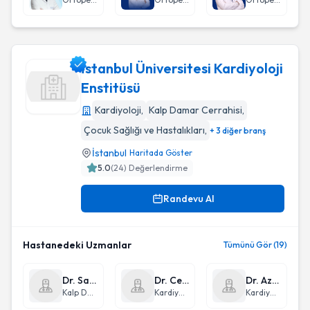
İstanbul Üniversitesi Kardiyoloji
Enstitüsü
Kardiyoloji
,
Kalp Damar Cerrahisi
,
İstanbul Üniversitesi Kardiyoloji Enstitüsü
Çocuk Sağlığı ve Hastalıkları
,
+ 3 diğer branş
İstanbul
Haritada Göster
5.0
(
24
) Değerlendirme
Randevu Al
Hastanedeki Uzmanlar
Tümünü Gör (19)
Dr. Sadiye Deniz Özsoy
Dr. Cem Bostan
Dr. Aziz Tevfik Gürmen
Kalp Damar Cerrahisi
Kardiyoloji
Kardiyoloji