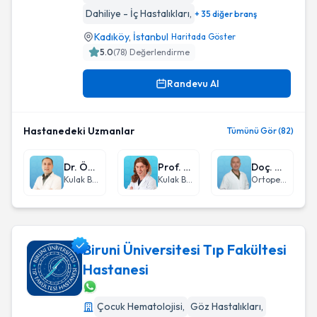
Dahiliye - İç Hastalıkları
,
+ 35 diğer branş
Kadıköy
,
İstanbul
Haritada Göster
5.0
(
78
) Değerlendirme
Randevu Al
Hastanedeki Uzmanlar
Tümünü Gör (82)
Dr. Öğr. Üyesi Hilmi Cem Kaya
Prof. Dr. Hüseyin Seven
Doç. Dr. Mustafa Şahin
Kulak Burun Boğaz hastalıkları - KBB
Kulak Burun Boğaz hastalıkları - KBB
Ortopedi ve Travmatoloji
Biruni Üniversitesi Tıp Fakültesi
Hastanesi
Biruni Üniversitesi Tıp Fakültesi Hastanesi
Çocuk Hematolojisi
,
Göz Hastalıkları
,