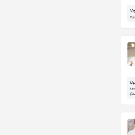
Ve
Kaz
Op
Muh
Çor