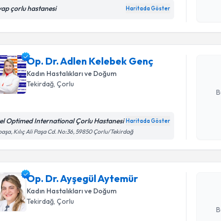
Randevu T
yap çorlu hastanesi
Haritada Göster
Kişisel
okudum
işlenm
Op. Dr. A
oluşturun. 
Op. Dr. Adlen Kelebek Genç
hazırlandığ
Kadın Hastalıkları ve Doğum
E-posta Ad
Tekirdağ
,
Çorlu
B
el Optimed International Çorlu Hastanesi
Haritada Göster
Randevu T
Kişisel
paşa, Kılıç Ali Paşa Cd. No:36, 59850 Çorlu/Tekirdağ
okudum
işlenm
Op. Dr. A
Size bu uzm
Op. Dr. Ayşegül Aytemür
hazırlandığ
Kadın Hastalıkları ve Doğum
E-posta Ad
Tekirdağ
,
Çorlu
B