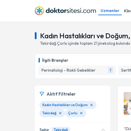
Uzmanlar
Klin
Kadın Hastalıkları ve Doğum,
Tekirdağ
Çorlu
içinde toplam
21
jinekolog
bulundu
İlgili Branşlar
Perinatoloji - Riskli Gebelikler
Serti
1
Aktif Filtreler
Kadın Hastalıkları ve Doğum
Tekirdağ
Çorlu
Dün
Şehir
Tekirdağ