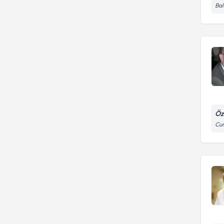
Bal
Öz
Cum