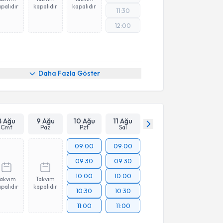
palıdır
kapalıdır
kapalıdır
11:30
12:00
Daha Fazla Göster
8 Ağu
9 Ağu
10 Ağu
11 Ağu
Cmt
Paz
Pzt
Sal
09:00
09:00
09:30
09:30
10:00
10:00
Takvim
Takvim
palıdır
kapalıdır
10:30
10:30
11:00
11:00