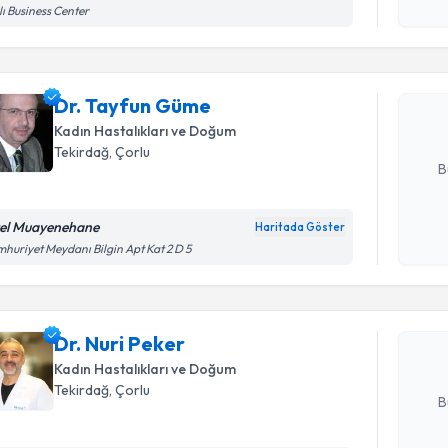
lı Business Center
Dr. Tayfu
uzmandan ra
Dr. Tayfun Güme
posta ile bi
Kadın Hastalıkları ve Doğum
E-posta Ad
Tekirdağ
,
Çorlu
B
el Muayenehane
Randevu T
Haritada Göster
Kişisel
huriyet Meydanı Bilgin Apt Kat 2 D 5
okudum
işlenm
Dr. Nuri P
uzmandan ra
posta ile bi
Dr. Nuri Peker
Kadın Hastalıkları ve Doğum
E-posta Ad
Tekirdağ
,
Çorlu
B