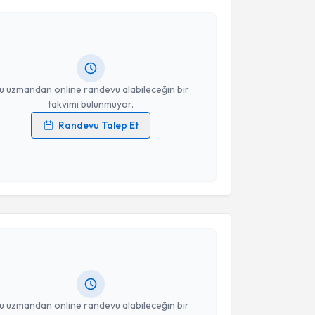
vfik Kaçar
için randevu takvimi talebi oluşturun. Size
 randevu almanız için bir takvim hazırlandığında e-
lgilendireceğiz.
resiniz
u uzmandan online randevu alabileceğin bir
takvimi bulunmuyor.
Randevu Talep Et
 verilerimin işlenmesine ilişkin
Aydınlatma Metni
'ni
 ve kişisel verilerimin belirtilen kapsamda
esini kabul ediyorum.
akvimi Talebi
Takvim Talebini Gönder
oygun Başaran
için randevu takvimi talebi oluşturun.
andan randevu almanız için bir takvim
ında e-posta ile bilgilendireceğiz.
resiniz
u uzmandan online randevu alabileceğin bir