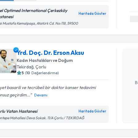
el Optimed International Çerkezköy
Haritada Göster
stanesi
i Mustafa Kemalpaşa, Atatürk Cd. No:118, 59500
Randevu T
Yrd. Doç. 
Yrd. Doç. Dr. Erson Aksu
Size bu uzm
Kadın Hastalıkları ve Doğum
hazırlandığ
Tekirdağ
,
Çorlu
5
(
10
Değerlendirme)
E-posta Ad
B
et basarili ve tecrübeli bir doktor kanser tedavimi
nsuz geçirdim...
Devamı
Kişisel
okudum
rlu Vatan Hastanesi
Haritada Göster
işlenm
ntepe Mahallesi Deva Sokak. 11/A Çorlu / TEKİRDAĞ
Randevu T