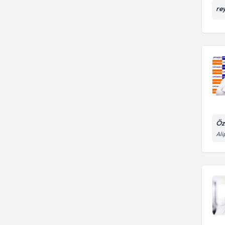
re
Öz
Ali