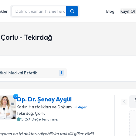
ikler
Blog
Kayıt Ol
 Çorlu - Tekirdağ
fikalı Medikal Estetik
1
Op. Dr. Şenay Aygül
Kadın Hastalıkları ve Doğum
+
1
diğer
Tekirdağ
,
Çorlu
5
(
57
Değerlendirme)
yanın en iyi doktoru diyebilirim tatlı dili güler yüzlü