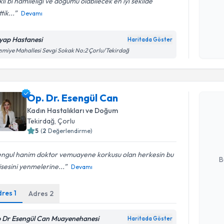
kli bi hamileligi ve dogumu olabilecek en iyi sekilde
tik...
Devamı
Kişisel
okudum
yap Hastanesi
Haritada Göster
işlenm
ımiye Mahallesi Sevgi Sokak No:2 Çorlu/Tekirdağ
Randevu T
Op. Dr. Esengül Can
Op. Dr. E
Kadın Hastalıkları ve Doğum
bu uzmandan
Tekirdağ
,
Çorlu
posta ile bi
5
(
2
Değerlendirme)
E-posta Ad
engul hanim doktor vemuayene korkusu olan herkesin bu
B
sesini yenmelerine...
Devamı
dres
1
Adres
2
Kişisel
okudum
işlenm
 Dr Esengül Can Muayenehanesi
Haritada Göster
Randevu T