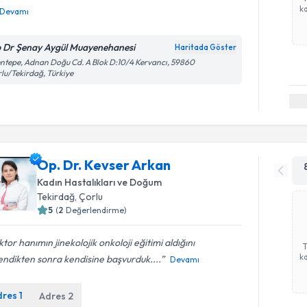
ka
Devamı
 Dr Şenay Aygül Muayenehanesi
Haritada Göster
ntepe, Adnan Doğu Cd. A Blok D:10/4 Kervancı, 59860
lu/Tekirdağ, Türkiye
Op. Dr. Kevser Arkan
Kadın Hastalıkları ve Doğum
Tekirdağ
,
Çorlu
5
(
2
Değerlendirme)
tor hanımın jinekolojik onkoloji eğitimi aldığını
ka
ndikten sonra kendisine başvurduk....
Devamı
dres
1
Adres
2