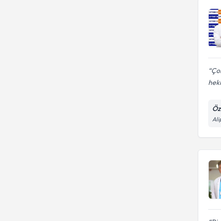
Çok
heki
Öz
Ali