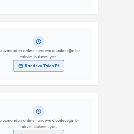
Takvim Talebini Gönder
n Güme
için randevu takvimi talebi oluşturun. Size bu
ndevu almanız için bir takvim hazırlandığında e-
lgilendireceğiz.
resiniz
u uzmandan online randevu alabileceğin bir
takvimi bulunmuyor.
Randevu Talep Et
akvimi Talebi
 verilerimin işlenmesine ilişkin
Aydınlatma Metni
'ni
 ve kişisel verilerimin belirtilen kapsamda
esini kabul ediyorum.
eker
için randevu takvimi talebi oluşturun. Size bu
ndevu almanız için bir takvim hazırlandığında e-
lgilendireceğiz.
Takvim Talebini Gönder
resiniz
u uzmandan online randevu alabileceğin bir
takvimi bulunmuyor.