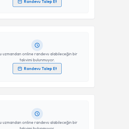
Randevu Talep Et
akvimi Talebi
 verilerimin işlenmesine ilişkin
Aydınlatma Metni
'ni
 ve kişisel verilerimin belirtilen kapsamda
esini kabul ediyorum.
dlen Kelebek Genç
için randevu takvimi talebi
Size bu uzmandan randevu almanız için bir takvim
ında e-posta ile bilgilendireceğiz.
Takvim Talebini Gönder
resiniz
u uzmandan online randevu alabileceğin bir
takvimi bulunmuyor.
Randevu Talep Et
akvimi Talebi
 verilerimin işlenmesine ilişkin
Aydınlatma Metni
'ni
 ve kişisel verilerimin belirtilen kapsamda
esini kabul ediyorum.
yşegül Aytemür
için randevu takvimi talebi oluşturun.
andan randevu almanız için bir takvim
ında e-posta ile bilgilendireceğiz.
Takvim Talebini Gönder
resiniz
u uzmandan online randevu alabileceğin bir
takvimi bulunmuyor.