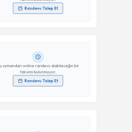
Randevu Talep Et
akvimi Talebi
 verilerimin işlenmesine ilişkin
Aydınlatma Metni
'ni
 ve kişisel verilerimin belirtilen kapsamda
esini kabul ediyorum.
mal Yıldız
için randevu takvimi talebi oluşturun. Size
 randevu almanız için bir takvim hazırlandığında e-
Takvim Talebini Gönder
lgilendireceğiz.
resiniz
u uzmandan online randevu alabileceğin bir
takvimi bulunmuyor.
Randevu Talep Et
 verilerimin işlenmesine ilişkin
Aydınlatma Metni
'ni
 ve kişisel verilerimin belirtilen kapsamda
akvimi Talebi
esini kabul ediyorum.
Cihan İnan
için randevu takvimi talebi oluşturun. Size
Takvim Talebini Gönder
 randevu almanız için bir takvim hazırlandığında e-
lgilendireceğiz.