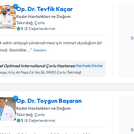
Op. Dr. Te
Op. Dr. Tevfik Kaçar
bu uzmandan
Kadın Hastalıkları ve Doğum
posta ile bi
Tekirdağ
,
Çorlu
5
(
3
Değerlendirme)
E-posta Ad
B
 sakin anlayışlı yönlendirmesi için minnet duyduğum bir
mdi. Kesinlikle...
Devamı
Kişisel
okudum
el Optimed International Çorlu Hastanesi
Haritada Göster
işlenm
paşa, Kılıç Ali Paşa Cd. No:36, 59850 Çorlu/Tekirdağ
Randevu T
Op. Dr. T
Op. Dr. Toygun Başaran
Size bu uzm
Kadın Hastalıkları ve Doğum
hazırlandığ
Tekirdağ
,
Çorlu
5
(
2
Değerlendirme)
E-posta Ad
B