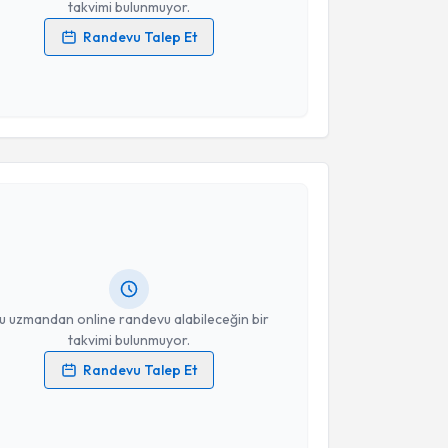
takvimi bulunmuyor.
Randevu Talep Et
 verilerimin işlenmesine ilişkin
Aydınlatma Metni
'ni
 ve kişisel verilerimin belirtilen kapsamda
esini kabul ediyorum.
akvimi Talebi
Takvim Talebini Gönder
sengül Can
için randevu takvimi talebi oluşturun. Size
 randevu almanız için bir takvim hazırlandığında e-
lgilendireceğiz.
resiniz
u uzmandan online randevu alabileceğin bir
takvimi bulunmuyor.
Randevu Talep Et
 verilerimin işlenmesine ilişkin
Aydınlatma Metni
'ni
 ve kişisel verilerimin belirtilen kapsamda
esini kabul ediyorum.
akvimi Talebi