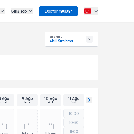
Giriş Yap
Doktor musun?
Sıralama
Akıllı Sıralama
8 Ağu
9 Ağu
10 Ağu
11 Ağu
Cmt
Paz
Pzt
Sal
10:00
10:30
11:00
Takvim
Takvim
Takvim