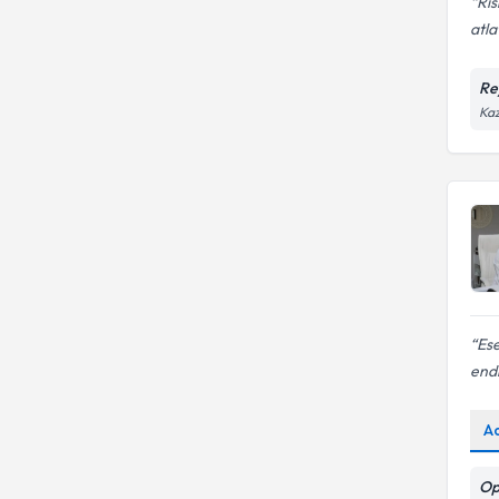
Ris
atlat
Re
Kaz
Es
endi
A
Op