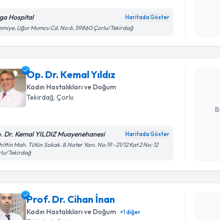
ga Hospital
Haritada Göster
Randevu T
Kişisel
ımiye, Uğur Mumcu Cd. No:6, 59860 Çorlu/Tekirdağ
okudum
işlenm
Op. Dr. Ke
bu uzmandan
Op. Dr. Kemal Yıldız
posta ile bi
Kadın Hastalıkları ve Doğum
E-posta Ad
Tekirdağ
,
Çorlu
B
. Dr. Kemal YILDIZ Muayenehanesi
Haritada Göster
Kişisel
ittin Mah. Tütün Sokak. 8.Noter Yanı. No:19 -21/12 Kat 2 No: 12
lu/Tekirdağ
okudum
Randevu T
işlenm
Prof. Dr. 
Prof. Dr. Cihan İnan
bu uzmandan
posta ile bi
Kadın Hastalıkları ve Doğum
+
1
diğer