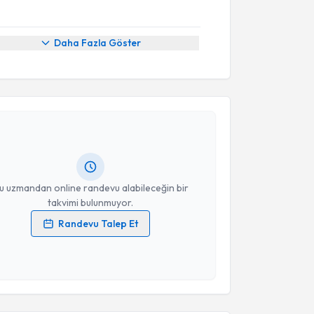
Daha Fazla Göster
akvimi Talebi
Dr. Erson Aksu
için randevu takvimi talebi oluşturun.
andan randevu almanız için bir takvim
ında e-posta ile bilgilendireceğiz.
resiniz
u uzmandan online randevu alabileceğin bir
takvimi bulunmuyor.
Randevu Talep Et
 verilerimin işlenmesine ilişkin
Aydınlatma Metni
'ni
 ve kişisel verilerimin belirtilen kapsamda
esini kabul ediyorum.
akvimi Talebi
Takvim Talebini Gönder