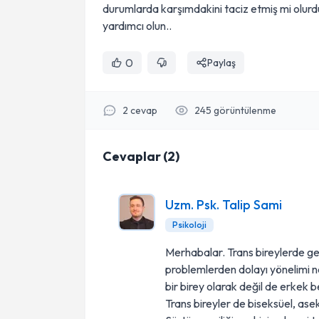
durumlarda karşımdakini taciz etmiş mi olu
yardımcı olun..
0
Paylaş
2
cevap
245
görüntülenme
Cevaplar
(
2
)
Uzm. Psk. Talip Sami
Psikoloji
Merhabalar. Trans bireylerde ge
problemlerden dolayı yönelimi ne
bir birey olarak değil de erkek
Trans bireyler de biseksüel, aseks