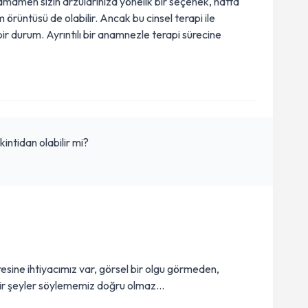
amamen sizin arzularınıza yönelik bir seçenek, hatta
m örüntüsü de olabilir. Ancak bu cinsel terapi ile
bir durum. Ayrıntılı bir anamnezle terapi sürecine
ntidan olabilir mi?
üresine ihtiyacımız var, görsel bir olgu görmeden,
 şeyler söylememiz doğru olmaz...