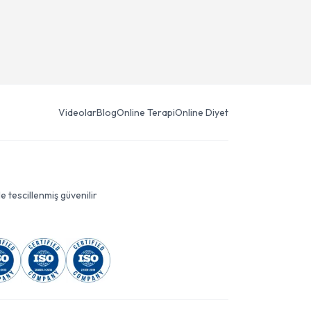
Videolar
Blog
Online Terapi
Online Diyet
le tescillenmiş güvenilir