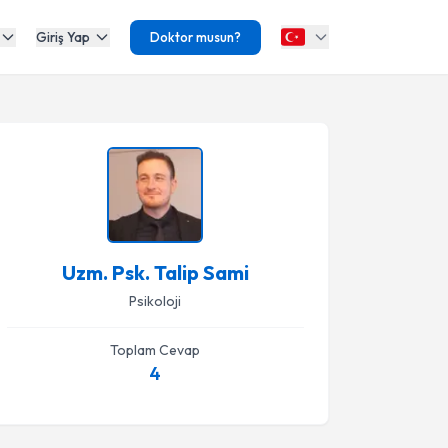
Giriş Yap
Doktor musun?
Uzm. Psk. Talip Sami
Psikoloji
Toplam Cevap
4