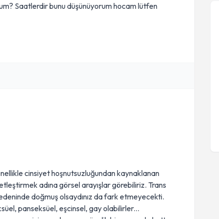
rdum? Saatlerdir bunu düşünüyorum hocam lütfen
nellikle cinsiyet hoşnutsuzluğundan kaynaklanan
tleştirmek adına görsel arayışlar görebiliriz. Trans
 bedeninde doğmuş olsaydınız da fark etmeyecekti.
üel, panseksüel, eşcinsel, gay olabilirler...