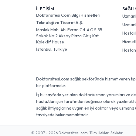
İLETİŞİM
SAĞLI
Doktorsitesi Com Bilgi Hizmetleri
Uzman
Teknoloji ve Ticaret A.Ş.
Uzmanlı
Maslak Mah. Ahi Evran Cd. A.O.S 55
Hastalı
Sokak No:2 Aksoy Plaza Giriş Kat
Hizmet
Kolektif House
İstanbul, Türkiye
Hastan
Doktorsitesi.com sağlık sektöründe hizmet veren tıp dok
bir platformdur.
İş bu sayfada yer alan doktor/uzman yorumları ve değer
hasta/danışan tarafından bağımsız olarak yazılmaktadı
sağlık ihtiyaçlarına uygun en iyi doktor veya uzmana 
tavsiyede bulunmamaktadır.
© 2007 - 2026 Doktorsitesi.com. Tüm Hakları Saklıdır.