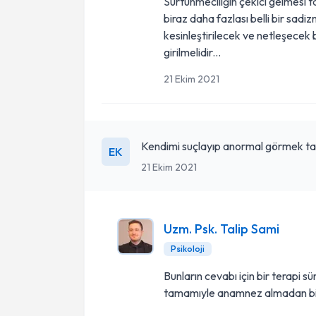
Sürtünmeciliğin çekici gelmesi t
biraz daha fazlası belli bir sadiz
kesinleştirilecek ve netleşecek 
girilmelidir...
21 Ekim 2021
Kendimi suçlayıp anormal görmek taki
EK
21 Ekim 2021
Uzm. Psk. Talip Sami
Psikoloji
Bunların cevabı için bir terapi s
tamamıyle anamnez almadan bir