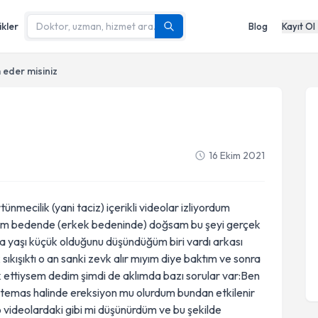
ikler
Blog
Kayıt Ol
 eder misiniz
16 Ekim 2021
mecilik (yani taciz) içerikli videolar izliyordum
uğum bedende (erkek bedeninde) doğsam bu şeyi gerçek
 yaşı küçük olduğunu düşündüğüm biri vardı arkası
kışıktı o an sanki zevk alır mıyım diye baktım ve sonra
 ettiysem dedim şimdi de aklımda bazı sorular var:Ben
temas halinde ereksiyon mu olurdum bundan etkilenir
 o videolardaki gibi mi düşünürdüm ve bu şekilde