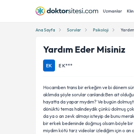
Uzmanlar
Klin
Ana Sayfa
Sorular
Psikoloji
Yardım
Yardım Eder Misiniz
EK
E K***
Hocamben trans bir erkeğim ve bi dönem sürtün
aklımda şöyle sorular canlandı:Ben ait old
hayatta da yapar mıydım? Ve bugün dolmuşta
dönüktü temas halindeydik çünkü dolmuş çok sı
da ya o an zevk almayı isteyip de bunu merak
bir erkek bedeninde doğmuş olsam böyle bir 
miydim kötü tarz videolar izlediğim için o an