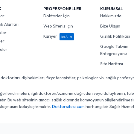
K
PROFESYONELLER
KURUMSAL
lar
Doktorlar İçin
Hakkımızda
k Alanları
Web Siteniz İçin
Bize Ulaşın
klar
Kariyer
Gizlilik Politikası
İşe Alım
ler
Google Takvim
eler
Entegrasyonu
Site Haritası
torları, diş hekimleri, fizyoterapistler, psikologlar vb. sağlık profesyon
lendirmeleri, ilgili doktorun/uzmanın doğrudan veya dolaylı emri, talebi, 
r. Bu web sitesinin amacı, sağlık alanında kamuoyunun bilgilendirilmesini
ulaşmasını kolaylaştırmaktır.
Doktorsitesi.com
herhangi bir Sağlık Hizmet