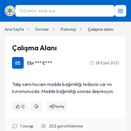
Doktor, klinik ara...
Ana Sayfa
Sorular
Psikoloji
Çalışma alanı
Çalışma Alanı
EE
Ebr*** E***
28 Eylül 2021
Talip sami hocam madde bağımlılığı tedavisi var mı
kurumunuzda. Madde bağımlılığı sonrası depresyon
0
Paylaş
1
cevap
202
görüntülenme