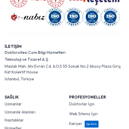
İLETİŞİM
Doktorsitesi Com Bilgi Hizmetleri
Teknoloji ve Ticaret A.Ş.
Maslak Mah. Ahi Evran Cd. A.O.S 55 Sokak No:2 Aksoy Plaza Giriş
Kat Kolektif House
İstanbul, Türkiye
SAĞLIK
PROFESYONELLER
Uzmanlar
Doktorlar İçin
Uzmanlık Alanları
Web Siteniz İçin
Hastalıklar
Kariyer
İşe Alım
Hizmetler