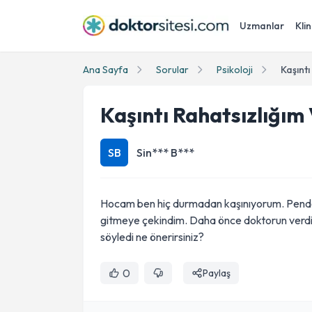
Uzmanlar
Klin
Ana Sayfa
Sorular
Psikoloji
Kaşıntı
Kaşıntı Rahatsızlığım
SB
Sin*** B***
Hocam ben hiç durmadan kaşınıyorum. Pend
gitmeye çekindim. Daha önce doktorun verdiği
söyledi ne önerirsiniz?
0
Paylaş