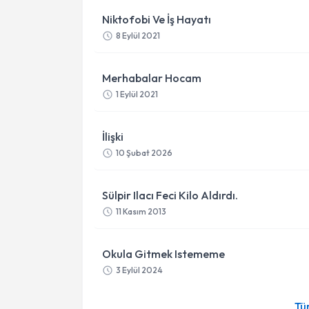
Niktofobi Ve İş Hayatı
8 Eylül 2021
Merhabalar Hocam
1 Eylül 2021
İlişki
10 Şubat 2026
Sülpir Ilacı Feci Kilo Aldırdı.
11 Kasım 2013
Okula Gitmek Istememe
3 Eylül 2024
Tü