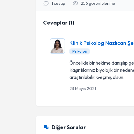
1
cevap
256
görüntülenme
Cevaplar
(
1
)
Klinik Psikolog Nazlıcan Ş
Psikoloji
Öncelikle bir hekime danışılıp ge
Kaşıntılarınız biyolojik bir ned
araştırılabilir. Geçmiş olsun.
23 Mayıs 2021
Diğer Sorular