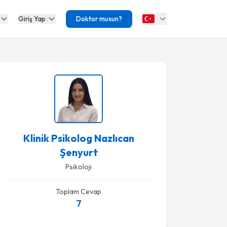
Giriş Yap
Doktor musun?
Klinik Psikolog Nazlıcan
Şenyurt
Psikoloji
Toplam Cevap
7