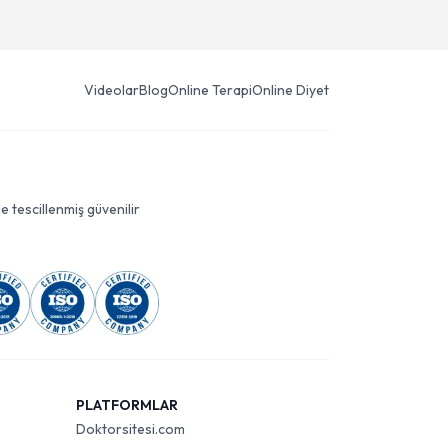
Videolar
Blog
Online Terapi
Online Diyet
le tescillenmiş güvenilir
PLATFORMLAR
Doktorsitesi.com