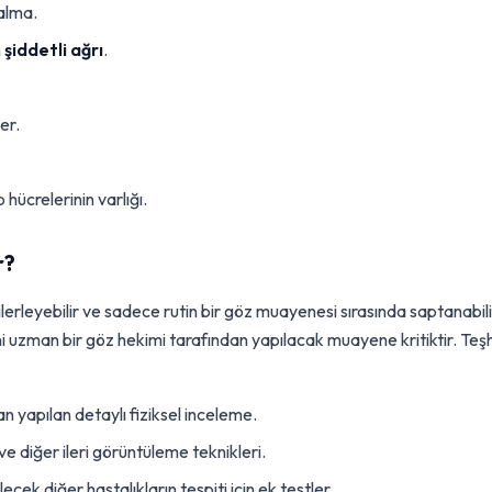
alma.
n
şiddetli ağrı
.
er.
hücrelerinin varlığı.
r?
ilerleyebilir ve sadece rutin bir göz muayenesi sırasında saptanabili
 uzman bir göz hekimi tarafından yapılacak muayene kritiktir. Teşh
 yapılan detaylı fiziksel inceleme.
e diğer ileri görüntüleme teknikleri.
bilecek diğer hastalıkların tespiti için ek testler.