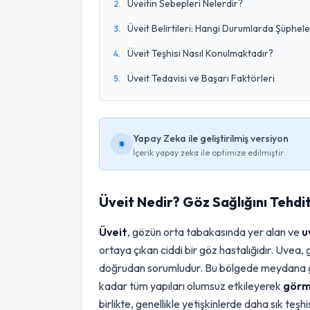
Üveitin Sebepleri Nelerdir?
2
.
Üveit Belirtileri: Hangi Durumlarda Şüphele
3
.
Üveit Teşhisi Nasıl Konulmaktadır?
4
.
Üveit Tedavisi ve Başarı Faktörleri
5
.
Yapay Zeka ile geliştirilmiş versiyon
İçerik yapay zeka ile optimize edilmiştir
Üveit Nedir? Göz Sağlığını Tehdit
Üveit
, gözün orta tabakasında yer alan ve
u
ortaya çıkan ciddi bir göz hastalığıdır. Uve
doğrudan sorumludur. Bu bölgede meydana g
kadar tüm yapıları olumsuz etkileyerek
görm
birlikte, genellikle yetişkinlerde daha sık teşh