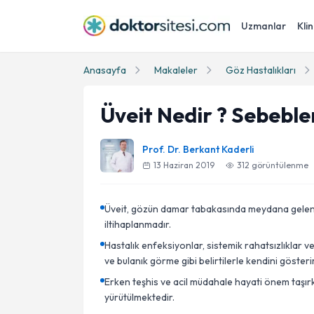
Uzmanlar
Klin
Anasayfa
Makaleler
Göz Hastalıkları
Üveit Nedir ? Sebebler
Prof. Dr. Berkant Kaderli
13 Haziran 2019
312
görüntülenme
Üveit, gözün damar tabakasında meydana gelen ve
iltihaplanmadır.
Hastalık enfeksiyonlar, sistemik rahatsızlıklar ve
ve bulanık görme gibi belirtilerle kendini gösterir
Erken teşhis ve acil müdahale hayati önem taşırk
yürütülmektedir.