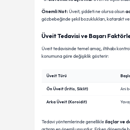
Önemli Not:
Üveit, şiddeti ne olursa olsun
a
gözbebeğinde şekil bozuklukları, katarakt ve g
Üveit Tedavisi ve Başarı Faktörle
Üveit tedavisinde temel amaç, iltihabı kontrol
konumuna göre değişiklik gösterir:
Üveit Türü
Başl
Ön Üveit (İritis, Siklit)
Ani b
Arka Üveit (Koroidit)
Yavaş
Tedavi yöntemlerinde genellikle
ilaçlar ve 
artıran en önemli unsurdur. Erken dönemde b