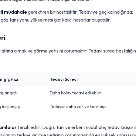
cil müdahale
gerektiren bir hastalıktır. Tedaviye geç kalındığında;
öz tansiyonu yükselmesi gibi kalıcı hasarlar oluşabilir.
ri
 altına almak ve görme yetisini korumaktır. Tedavi süreci hastalığın
angıç Hızı
Tedavi Süreci
aşlangıçlı
Daha kolay tedavi edilebilir
 başlangıçlı
Tedavisi daha zor ve karmaşık
damlalar
tercih edilir. Doğru tanı ve erken müdahale, tedavi başarıs
aşlanan tedavi, görme yetisinin korunmasında en yüksek şansı sun