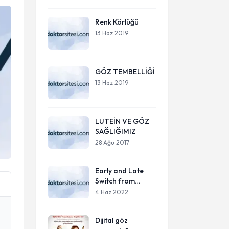
Renk Körlüğü
13 Haz 2019
GÖZ TEMBELLİĞİ
13 Haz 2019
LUTEİN VE GÖZ
SAĞLIĞIMIZ
28 Ağu 2017
Early and Late
Switch from
Ranibizumab to
4 Haz 2022
an Intravitreal
Dexamethasone
Dijital göz
Implant in