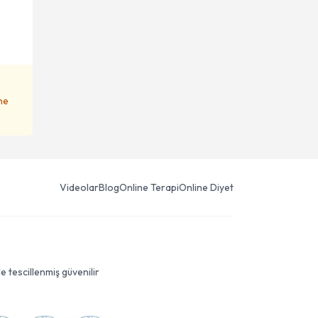
ene
Videolar
Blog
Online Terapi
Online Diyet
le tescillenmiş güvenilir