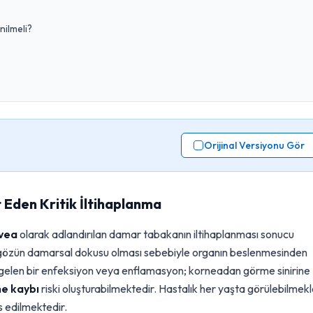
nilmeli?
Orijinal Versiyonu Gör
 Eden Kritik İltihaplanma
vea
olarak adlandırılan damar tabakanın iltihaplanması sonucu
a, gözün damarsal dokusu olması sebebiyle organın beslenmesinden
elen bir enfeksiyon veya enflamasyon; korneadan görme sinirine
e kaybı
riski oluşturabilmektedir. Hastalık her yaşta görülebilmek
is edilmektedir.