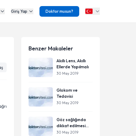
Giriş Yap
Doktor musun?
Benzer Makaleler
Akıllı Lens, Akıllı
Ellerde Yapılmalı
aş
30 May 2019
Glokom ve
Tedavisi
30 May 2019
ağrı
Göz sağlığında
dikkat edilmesi
gerekenler!
30 May 2019