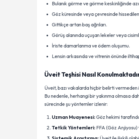
Bulanık görme ve görme keskinliğinde az
Göz küresinde veya çevresinde hissedile
Gittikçe artan baş ağrıları.
Görüş alanında uçuşan lekeler veya cisiml
İriste damarlanma ve ödem oluşumu.
Lensin arkasında ve vitrenin önünde iltihap 
Üveit Teşhisi Nasıl Konulmaktadı
Üveit, bazı vakalarda hiçbir belirti vermeden 
Bu nedenle, herhangi bir yakınma olmasa dahi
sürecinde şu yöntemler izlenir:
Uzman Muayenesi:
Göz hekimi tarafından
Tetkik Yöntemleri:
FFA (Göz Anjiyosu) v
Sistemik Araştırma:
Üveit ile ilişkili ola