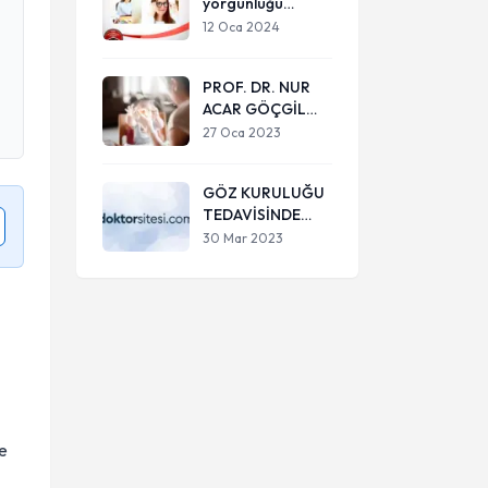
yorgunluğu
Patients with
nedir?
Diabetic Macular
12 Oca 2024
Engellemek için
Edema in the
neler yapılabilir?
Event of a Poor
PROF. DR. NUR
Anatomical
ACAR GÖÇGİL
Response.
EBEVEYNLERİ
27 Oca 2023
UYARDI:
KARMAŞIK
GÖZ KURULUĞU
BİRÇOK
TEDAVİSİNDE
HASTALIĞA
ALGORİTMA
NEDEN OLABİLİR
30 Mar 2023
le