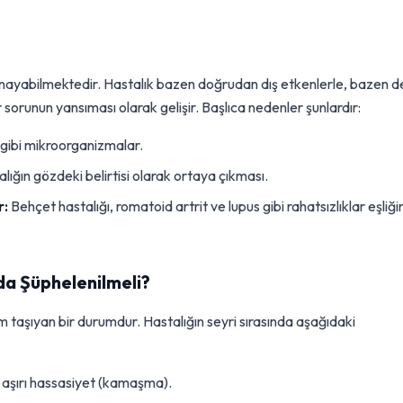
ynayabilmektedir. Hastalık bazen doğrudan dış etkenlerle, bazen d
sorunun yansıması olarak gelişir. Başlıca nedenler şunlardır:
 gibi mikroorganizmalar.
alığın gözdeki belirtisi olarak ortaya çıkması.
r:
Behçet hastalığı, romatoid artrit ve lupus gibi rahatsızlıklar eşliğ
rda Şüphelenilmeli?
 taşıyan bir durumdur. Hastalığın seyri sırasında aşağıdaki
ı aşırı hassasiyet (kamaşma).