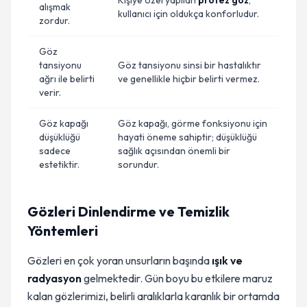
Kişiye özel yapılan
protez göz
,
alışmak
kullanıcı için oldukça konforludur.
zordur.
Göz
tansiyonu
Göz tansiyonu sinsi bir hastalıktır
ağrı ile belirti
ve genellikle hiçbir belirti vermez.
verir.
Göz kapağı
Göz kapağı, görme fonksiyonu için
düşüklüğü
hayati öneme sahiptir; düşüklüğü
sadece
sağlık açısından önemli bir
estetiktir.
sorundur.
Gözleri Dinlendirme ve Temizlik
Yöntemleri
Gözleri en çok yoran unsurların başında
ışık ve
radyasyon
gelmektedir. Gün boyu bu etkilere maruz
kalan gözlerimizi, belirli aralıklarla karanlık bir ortamda