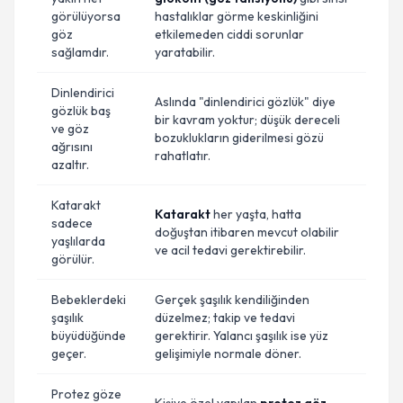
görülüyorsa
hastalıklar görme keskinliğini
göz
etkilemeden ciddi sorunlar
sağlamdır.
yaratabilir.
Dinlendirici
Aslında "dinlendirici gözlük" diye
gözlük baş
bir kavram yoktur; düşük dereceli
ve göz
bozuklukların giderilmesi gözü
ağrısını
rahatlatır.
azaltır.
Katarakt
Katarakt
her yaşta, hatta
sadece
doğuştan itibaren mevcut olabilir
yaşlılarda
ve acil tedavi gerektirebilir.
görülür.
Bebeklerdeki
Gerçek şaşılık kendiliğinden
şaşılık
düzelmez; takip ve tedavi
büyüdüğünde
gerektirir. Yalancı şaşılık ise yüz
geçer.
gelişimiyle normale döner.
Protez göze