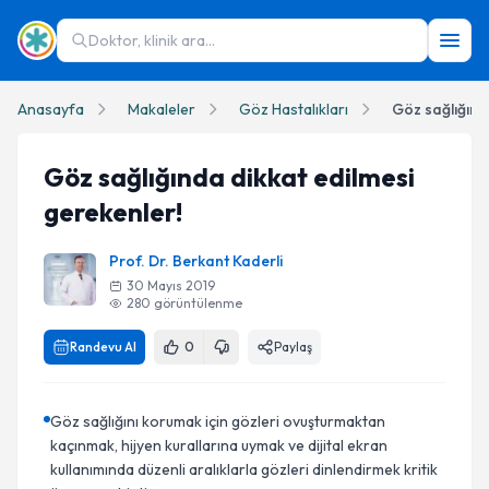
Doktor, klinik ara...
Anasayfa
Makaleler
Göz Hastalıkları
Göz sağlığınd
Göz sağlığında dikkat edilmesi
gerekenler!
Prof. Dr. Berkant Kaderli
30 Mayıs 2019
280
görüntülenme
Randevu Al
0
Paylaş
Göz sağlığını korumak için gözleri ovuşturmaktan
kaçınmak, hijyen kurallarına uymak ve dijital ekran
kullanımında düzenli aralıklarla gözleri dinlendirmek kritik