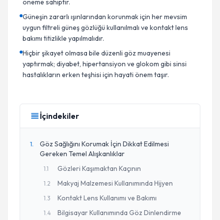
öneme sahiptir.
Güneşin zararlı ışınlarından korunmak için her mevsim
uygun filtreli güneş gözlüğü kullanılmalı ve kontakt lens
bakımı titizlikle yapılmalıdır.
Hiçbir şikayet olmasa bile düzenli göz muayenesi
yaptırmak; diyabet, hipertansiyon ve glokom gibi sinsi
hastalıkların erken teşhisi için hayati önem taşır.
İçindekiler
Göz Sağlığını Korumak İçin Dikkat Edilmesi
1
.
Gereken Temel Alışkanlıklar
Gözleri Kaşımaktan Kaçının
1
.
1
Makyaj Malzemesi Kullanımında Hijyen
1
.
2
Kontakt Lens Kullanımı ve Bakımı
1
.
3
Bilgisayar Kullanımında Göz Dinlendirme
1
.
4