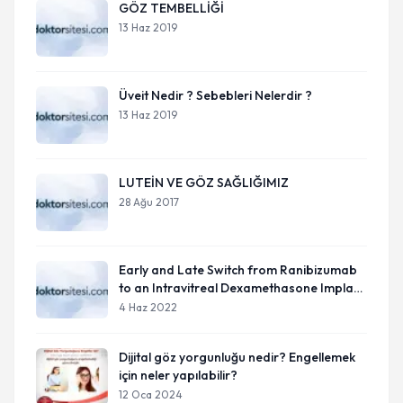
GÖZ TEMBELLİĞİ
13 Haz 2019
Üveit Nedir ? Sebebleri Nelerdir ?
13 Haz 2019
LUTEİN VE GÖZ SAĞLIĞIMIZ
28 Ağu 2017
Early and Late Switch from Ranibizumab
to an Intravitreal Dexamethasone Implant
in Patients with Diabetic Macular Edema in
4 Haz 2022
the Event of a Poor Anatomical Response.
Dijital göz yorgunluğu nedir? Engellemek
için neler yapılabilir?
12 Oca 2024