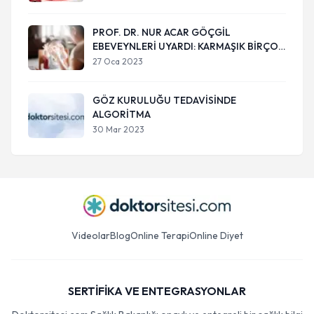
PROF. DR. NUR ACAR GÖÇGİL
EBEVEYNLERİ UYARDI: KARMAŞIK BİRÇOK
HASTALIĞA NEDEN OLABİLİR
27 Oca 2023
GÖZ KURULUĞU TEDAVİSİNDE
ALGORİTMA
30 Mar 2023
Videolar
Blog
Online Terapi
Online Diyet
SERTİFİKA VE ENTEGRASYONLAR