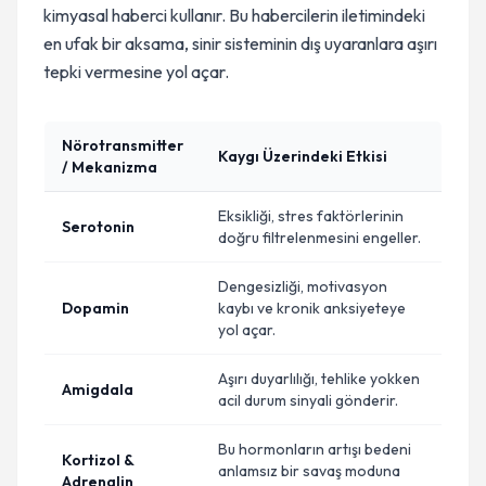
kimyasal haberci kullanır. Bu habercilerin iletimindeki
en ufak bir aksama, sinir sisteminin dış uyaranlara aşırı
tepki vermesine yol açar.
Nörotransmitter
Kaygı Üzerindeki Etkisi
/ Mekanizma
Eksikliği, stres faktörlerinin
Serotonin
doğru filtrelenmesini engeller.
Dengesizliği, motivasyon
Dopamin
kaybı ve kronik anksiyeteye
yol açar.
Aşırı duyarlılığı, tehlike yokken
Amigdala
acil durum sinyali gönderir.
Bu hormonların artışı bedeni
Kortizol &
anlamsız bir savaş moduna
Adrenalin