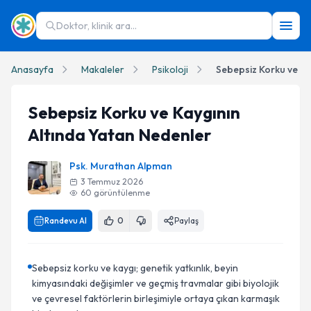
Doktor, klinik ara...
Anasayfa
Makaleler
Psikoloji
Sebepsiz Korku ve Kaygının
Altında Yatan Nedenler
Psk. Murathan Alpman
3 Temmuz 2026
60
görüntülenme
Randevu Al
0
Paylaş
Sebepsiz korku ve kaygı; genetik yatkınlık, beyin
kimyasındaki değişimler ve geçmiş travmalar gibi biyolojik
ve çevresel faktörlerin birleşimiyle ortaya çıkan karmaşık