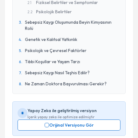
Fiziksel Belirtiler ve Semptomlar
2
.
1
Psikolojik Belirtiler
2
.
2
Sebepsiz Kaygı Oluşumunda Beyin Kimyasının
3
.
Rolü
Genetik ve Kalıtsal Yatkınlık
4
.
Psikolojik ve Çevresel Faktörler
5
.
Tıbbi Koşullar ve Yaşam Tarzı
6
.
Sebepsiz Kaygı Nasıl Teşhis Edilir?
7
.
Ne Zaman Doktora Başvurulması Gerekir?
8
.
Yapay Zeka ile geliştirilmiş versiyon
İçerik yapay zeka ile optimize edilmiştir
Orijinal Versiyonu Gör