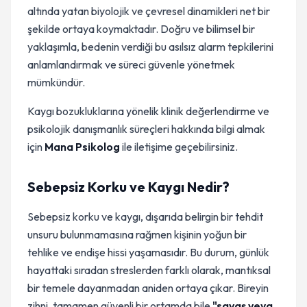
altında yatan biyolojik ve çevresel dinamikleri net bir
şekilde ortaya koymaktadır. Doğru ve bilimsel bir
yaklaşımla, bedenin verdiği bu asılsız alarm tepkilerini
anlamlandırmak ve süreci güvenle yönetmek
mümkündür.
Kaygı bozukluklarına yönelik klinik değerlendirme ve
psikolojik danışmanlık süreçleri hakkında bilgi almak
için
Mana Psikolog
ile iletişime geçebilirsiniz.
Sebepsiz Korku ve Kaygı Nedir?
Sebepsiz korku ve kaygı, dışarıda belirgin bir tehdit
unsuru bulunmamasına rağmen kişinin yoğun bir
tehlike ve endişe hissi yaşamasıdır. Bu durum, günlük
hayattaki sıradan streslerden farklı olarak, mantıksal
bir temele dayanmadan aniden ortaya çıkar. Bireyin
zihni, tamamen güvenli bir ortamda bile
"savaş veya