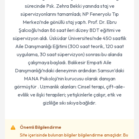
sürecinde Psk. Zehra Bekki yanında staj ve
süpervizyonlarını tamamladı; NP Feneryolu Tıp
Merkezi’nde gönüllü staj yaptı. Prof. Dr. Ebru
Şalcıoğlu’ndan 86 saat ileri düzey BDT eğitimi ve
süpervizyon aldı. Üsküdar Üniversitesi’nde 450 saatlik
Aile Danışmanlığı Eğitimi (300 saat teorik, 120 saat
uygulama, 30 saat süpervizyon) sonrası bu alanda
çalışmaya başladı. Balıkesir Empati Aile
Danışmanlığı’ndaki deneyimin ardından Samsun’daki
MANA Psikoloji’nin kurucusu olarak danışan
görmüştür . Uzmanlık alanları: Cinsel terapi, çift-aile-
evlilik ve ilişki terapileri; yetişkinlerle çalışır, etik ve
gizliliğe sıkı sıkıya bağlıdır.
Önemli Bilgilendirme
Site içerisinde bulunan bilgiler bilgilendirme amaçlıdır. Bu