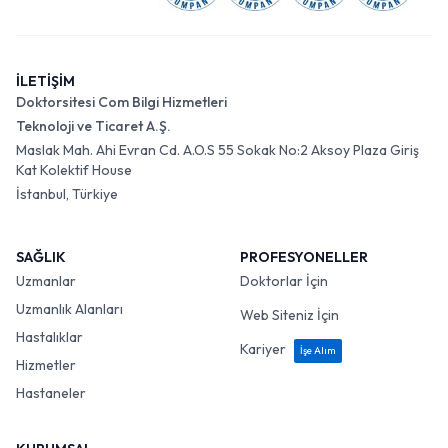
İLETİŞİM
Doktorsitesi Com Bilgi Hizmetleri
Teknoloji ve Ticaret A.Ş.
Maslak Mah. Ahi Evran Cd. A.O.S 55 Sokak No:2 Aksoy Plaza Giriş
Kat Kolektif House
İstanbul, Türkiye
SAĞLIK
PROFESYONELLER
Uzmanlar
Doktorlar İçin
Uzmanlık Alanları
Web Siteniz İçin
Hastalıklar
Kariyer
İşe Alım
Hizmetler
Hastaneler