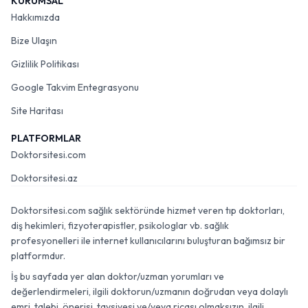
KURUMSAL
Hakkımızda
Bize Ulaşın
Gizlilik Politikası
Google Takvim Entegrasyonu
Site Haritası
PLATFORMLAR
Doktorsitesi.com
Doktorsitesi.az
Doktorsitesi.com sağlık sektöründe hizmet veren tıp doktorları,
diş hekimleri, fizyoterapistler, psikologlar vb. sağlık
profesyonelleri ile internet kullanıcılarını buluşturan bağımsız bir
platformdur.
İş bu sayfada yer alan doktor/uzman yorumları ve
değerlendirmeleri, ilgili doktorun/uzmanın doğrudan veya dolaylı
emri, talebi, önerisi, tavsiyesi ve/veya ricası olmaksızın, ilgili