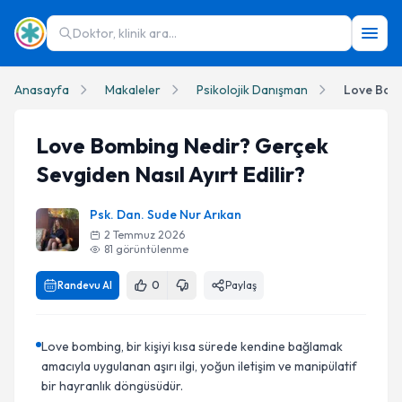
Doktor, klinik ara...
Anasayfa
Makaleler
Psikolojik Danışman
Love Bombing Nedir? Gerçek
Sevgiden Nasıl Ayırt Edilir?
Psk. Dan. Sude Nur Arıkan
2 Temmuz 2026
81
görüntülenme
Randevu Al
0
Paylaş
Love bombing, bir kişiyi kısa sürede kendine bağlamak
amacıyla uygulanan aşırı ilgi, yoğun iletişim ve manipülatif
bir hayranlık döngüsüdür.