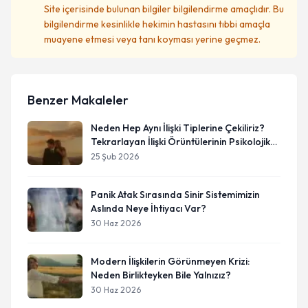
Site içerisinde bulunan bilgiler bilgilendirme amaçlıdır. Bu
bilgilendirme kesinlikle hekimin hastasını tıbbi amaçla
muayene etmesi veya tanı koyması yerine geçmez.
Benzer Makaleler
Neden Hep Aynı İlişki Tiplerine Çekiliriz?
Tekrarlayan İlişki Örüntülerinin Psikolojik
Kökenleri
25 Şub 2026
Panik Atak Sırasında Sinir Sistemimizin
Aslında Neye İhtiyacı Var?
30 Haz 2026
Modern İlişkilerin Görünmeyen Krizi:
Neden Birlikteyken Bile Yalnızız?
30 Haz 2026