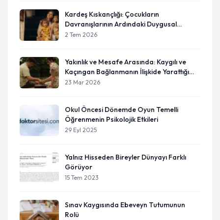
Kardeş Kıskançlığı: Çocukların
Davranışlarının Ardındaki Duygusal
Gerçeklik
2 Tem 2026
Yakınlık ve Mesafe Arasında: Kaygılı ve
Kaçıngan Bağlanmanın İlişkide Yarattığı
Döngü
23 Mar 2026
Okul Öncesi Dönemde Oyun Temelli
Öğrenmenin Psikolojik Etkileri
29 Eyl 2025
Yalnız Hisseden Bireyler Dünyayı Farklı
Görüyor
15 Tem 2023
Sınav Kaygısında Ebeveyn Tutumunun
Rolü