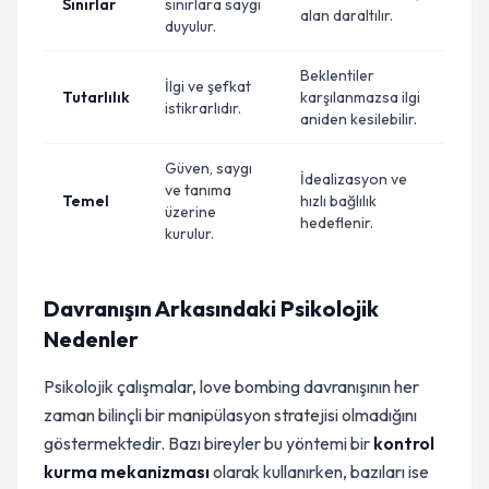
Sınırlar
sınırlara saygı
alan daraltılır.
duyulur.
Beklentiler
İlgi ve şefkat
Tutarlılık
karşılanmazsa ilgi
istikrarlıdır.
aniden kesilebilir.
Güven, saygı
İdealizasyon ve
ve tanıma
Temel
hızlı bağlılık
üzerine
hedeflenir.
kurulur.
Davranışın Arkasındaki Psikolojik
Nedenler
Psikolojik çalışmalar, love bombing davranışının her
zaman bilinçli bir manipülasyon stratejisi olmadığını
göstermektedir. Bazı bireyler bu yöntemi bir
kontrol
kurma mekanizması
olarak kullanırken, bazıları ise