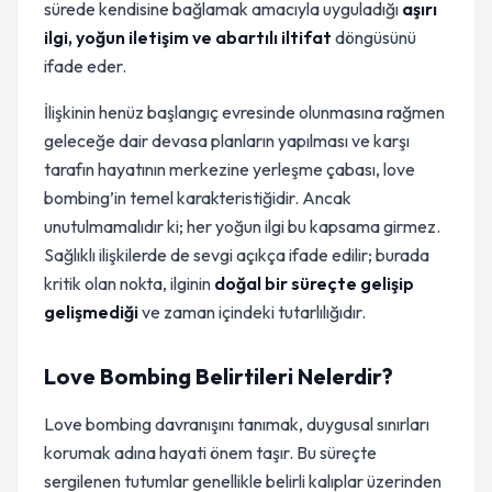
sürede kendisine bağlamak amacıyla uyguladığı
aşırı
ilgi, yoğun iletişim ve abartılı iltifat
döngüsünü
ifade eder.
İlişkinin henüz başlangıç evresinde olunmasına rağmen
geleceğe dair devasa planların yapılması ve karşı
tarafın hayatının merkezine yerleşme çabası, love
bombing’in temel karakteristiğidir. Ancak
unutulmamalıdır ki; her yoğun ilgi bu kapsama girmez.
Sağlıklı ilişkilerde de sevgi açıkça ifade edilir; burada
kritik olan nokta, ilginin
doğal bir süreçte gelişip
gelişmediği
ve zaman içindeki tutarlılığıdır.
Love Bombing Belirtileri Nelerdir?
Love bombing davranışını tanımak, duygusal sınırları
korumak adına hayati önem taşır. Bu süreçte
sergilenen tutumlar genellikle belirli kalıplar üzerinden