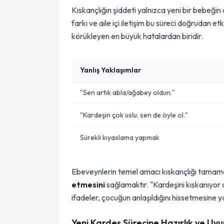
Kıskançlığın şiddeti yalnızca yeni bir bebeğin
farkı ve aile içi iletişim bu süreci doğrudan e
körükleyen en büyük hatalardan biridir.
Yanlış Yaklaşımlar
"Sen artık abla/ağabey oldun."
"Kardeşin çok uslu, sen de öyle ol."
Sürekli kıyaslama yapmak
Ebeveynlerin temel amacı kıskançlığı tama
etmesini
sağlamaktır. "Kardeşini kıskanıyor o
ifadeler, çocuğun anlaşıldığını hissetmesine y
Yeni Kardeş Sürecine Hazırlık ve Uyu