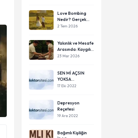
Birlikteyken Bile
Yalnızız?
Love Bombing
Nedir? Gerçek
Sevgiden Nasıl
2 Tem 2026
Ayırt Edilir?
Yakınlık ve Mesafe
Arasında: Kaygılı
ve Kaçıngan
23 Mar 2026
Bağlanmanın
İlişkide Yarattığı
SEN Mİ AÇSIN
Döngü
YOKSA
DUYGULARIN MI
17 Eki 2022
AÇ?
Depresyon
Reçetesi
19 Ara 2022
Bağımlı Kişiliğin