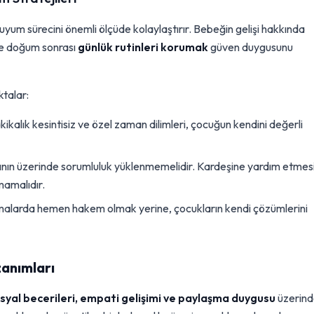
yum sürecini önemli ölçüde kolaylaştırır. Bebeğin gelişi hakkında
e doğum sonrası
günlük rutinleri korumak
güven duygusunu
ktalar:
alık kesintisiz ve özel zaman dilimleri, çocuğun kendini değerli
nın üzerinde sorumluluk yüklenmemelidir. Kardeşine yardım etmes
lmamalıdır.
şmalarda hemen hakem olmak yerine, çocukların kendi çözümlerini
zanımları
syal becerileri, empati gelişimi ve paylaşma duygusu
üzerin