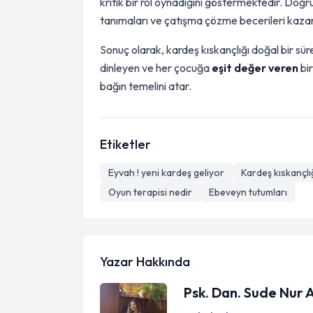
kritik bir rol oynadığını göstermektedir. Doğru
tanımaları ve çatışma çözme becerileri kazanma
Sonuç olarak, kardeş kıskançlığı doğal bir süre
dinleyen ve her çocuğa
eşit değer veren
bir
bağın temelini atar.
Etiketler
Eyvah ! yeni kardeş geliyor
Kardeş kıskançlı
Oyun terapisi nedir
Ebeveyn tutumları
Yazar Hakkında
Psk. Dan. Sude Nur 