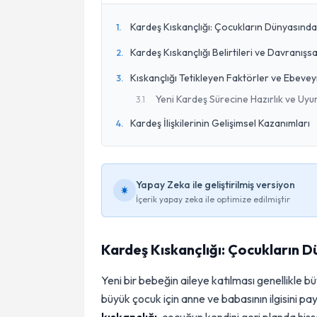
Kardeş Kıskançlığı: Çocukların Dünyasında
1
.
Kardeş Kıskançlığı Belirtileri ve Davranışs
2
.
Kıskançlığı Tetikleyen Faktörler ve Ebevey
3
.
Yeni Kardeş Sürecine Hazırlık ve Uyum
3
.
1
Kardeş İlişkilerinin Gelişimsel Kazanımları
4
.
Yapay Zeka ile geliştirilmiş versiyon
İçerik yapay zeka ile optimize edilmiştir
Kardeş Kıskançlığı: Çocukların 
Yeni bir bebeğin aileye katılması genellikle b
büyük çocuk için anne ve babasının ilgisini p