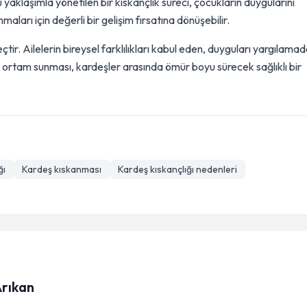
 yaklaşımla yönetilen bir kıskançlık süreci, çocukların duygularını
ları için değerli bir gelişim fırsatına dönüşebilir.
çtir. Ailelerin bireysel farklılıkları kabul eden, duyguları yargılama
 ortam sunması, kardeşler arasında ömür boyu sürecek sağlıklı bir
ğı
Kardeş kıskanması
Kardeş kıskançlığı nedenleri
Arıkan