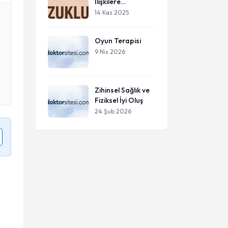
İlişkilere
Yansıması:Tutunmak
14 Kas 2025
mı, Kaybolmak mı?
Oyun Terapisi
9 Nis 2026
Zihinsel Sağlık ve
Fiziksel İyi Oluş
24 Şub 2026