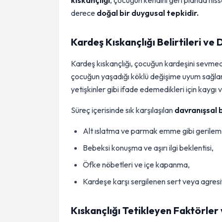
kıskançlığı
, çocuğun kendini geri planda hi
derece
doğal bir duygusal tepkidir.
Kardeş Kıskançlığı Belirtileri ve
Kardeş kıskançlığı, çocuğun kardeşini sevmed
çocuğun yaşadığı köklü değişime uyum sağlama
yetişkinler gibi ifade edemedikleri için kaygı v
Süreç içerisinde sık karşılaşılan
davranışsal b
Alt ıslatma ve parmak emme gibi gerileme
Bebeksi konuşma ve aşırı ilgi beklentisi,
Öfke nöbetleri ve içe kapanma,
Kardeşe karşı sergilenen sert veya agresi
Kıskançlığı Tetikleyen Faktörler