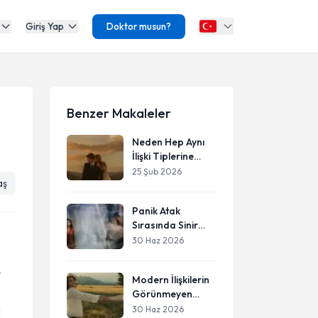
Giriş Yap
Doktor musun?
Benzer Makaleler
Neden Hep Aynı
İlişki Tiplerine
Çekiliriz?
25 Şub 2026
aş
Tekrarlayan İlişki
Örüntülerinin
Panik Atak
Psikolojik
Sırasında Sinir
Kökenleri
Sistemimizin
30 Haz 2026
Aslında Neye
İhtiyacı Var?
t
Modern İlişkilerin
Görünmeyen
Krizi: Neden
30 Haz 2026
i