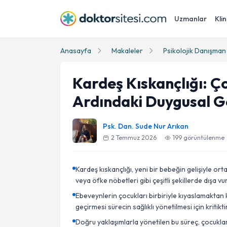
Uzmanlar
Klin
Anasayfa
Makaleler
Psikolojik Danışman
Kardeş Kıskançlığı: Ç
Ardındaki Duygusal G
Psk. Dan. Sude Nur Arıkan
2 Temmuz 2026
199
görüntülenme
Kardeş kıskançlığı, yeni bir bebeğin gelişiyle or
veya öfke nöbetleri gibi çeşitli şekillerde dışa vuru
Ebeveynlerin çocukları birbiriyle kıyaslamaktan
geçirmesi sürecin sağlıklı yönetilmesi için kritiktir
Doğru yaklaşımlarla yönetilen bu süreç, çocukla