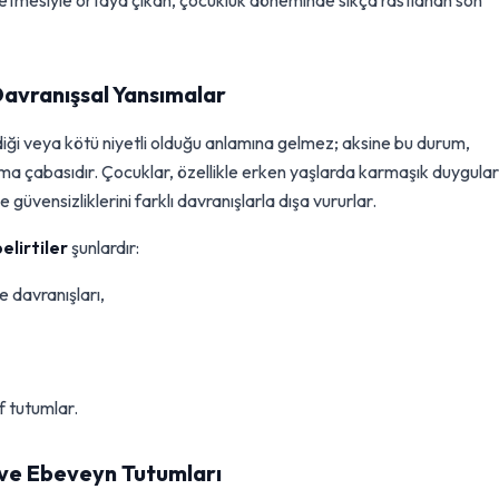
ssetmesiyle ortaya çıkan, çocukluk döneminde sıkça rastlanan son
 Davranışsal Yansımalar
iği veya kötü niyetli olduğu anlamına gelmez; aksine bu durum,
 çabasıdır. Çocuklar, özellikle erken yaşlarda karmaşık duygular
e güvensizliklerini farklı davranışlarla dışa vururlar.
elirtiler
şunlardır:
 davranışları,
f tutumlar.
 ve Ebeveyn Tutumları