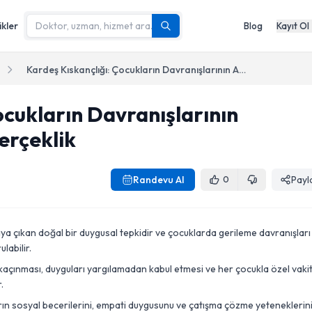
ikler
Blog
Kayıt Ol
Kardeş Kıskançlığı: Çocukların Davranışlarının Ardındaki Duygusal Gerçeklik
ocukların Davranışlarının
erçeklik
Randevu Al
Payl
0
taya çıkan doğal bir duygusal tepkidir ve çocuklarda gerileme davranışları
labilir.
 kaçınması, duyguları yargılamadan kabul etmesi ve her çocukla özel vaki
.
rın sosyal becerilerini, empati duygusunu ve çatışma çözme yeteneklerin