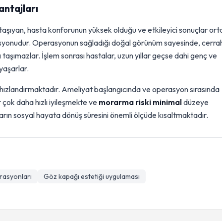
antajları
 taşıyan, hasta konforunun yüksek olduğu ve etkileyici sonuçlar or
yonudur. Operasyonun sağladığı doğal görünüm sayesinde, cerrah
 taşımazlar. İşlem sonrası hastalar, uzun yıllar geçse dahi genç ve
yaşarlar.
e hızlandırmaktadır. Ameliyat başlangıcında ve operasyon sırasında
r çok daha hızlı iyileşmekte ve
morarma riski minimal
düzeye
ların sosyal hayata dönüş süresini önemli ölçüde kısaltmaktadır.
rasyonları
Göz kapağı estetiği uygulaması