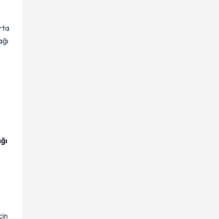
orta
ağı
ğı
çin