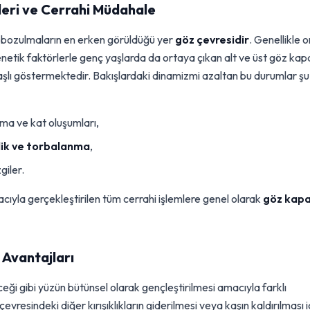
leri ve Cerrahi Müdahale
sal bozulmaların en erken görüldüğü yer
göz çevresidir
. Genellikle 
netik faktörlerle genç yaşlarda da ortaya çıkan alt ve üst göz kap
aşlı göstermektedir. Bakışlardaki dinamizmi azaltan bu durumlar şu
a ve kat oluşumları,
nlik ve torbalanma
,
giler.
acıyla gerçekleştirilen tüm cerrahi işlemlere genel olarak
göz kapa
Avantajları
eği gibi yüzün bütünsel olarak gençleştirilmesi amacıyla farklı
 çevresindeki diğer kırışıklıkların giderilmesi veya kaşın kaldırılması i