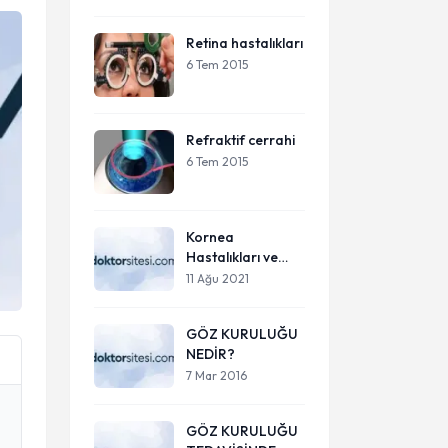
Retina hastalıkları
6 Tem 2015
Refraktif cerrahi
6 Tem 2015
Kornea
Hastalıkları ve
Tedavisi
11 Ağu 2021
GÖZ KURULUĞU
NEDİR?
7 Mar 2016
GÖZ KURULUĞU