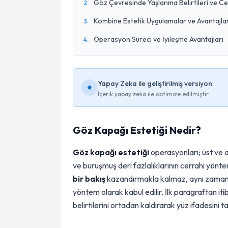
Göz Çevresinde Yaşlanma Belirtileri ve C
2
.
Kombine Estetik Uygulamalar ve Avantajlar
3
.
Operasyon Süreci ve İyileşme Avantajları
4
.
Yapay Zeka ile geliştirilmiş versiyon
İçerik yapay zeka ile optimize edilmiştir
Göz Kapağı Estetiği Nedir?
Göz kapağı estetiği
operasyonları; üst ve 
ve buruşmuş deri fazlalıklarının cerrahi yönte
bir bakış
kazandırmakla kalmaz, aynı zamanda g
yöntem olarak kabul edilir. İlk paragraftan i
belirtilerini ortadan kaldırarak yüz ifadesin