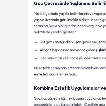
Göz Çevresinde Yaşlanma Belirti
Yüz bölgesinde yaşlılık belirtilerinin ve yapı
yaş ve üzerinde görülmekle birlikte, bazen ge
sorunları, kişiyi olduğundan daha yorgun ve y
belirtilerle kendini gösterir:
Üst göz kapağında oluşan gevşeme, sarkm
Alt göz kapağında meydana gelen
şişki
Deri sarkması ve buna eşlik eden derin çiz
Bu estetik sorunların ortadan kaldırılması am
estetiği
adı verilmektedir.
Kombine Estetik Uygulamalar ve 
Göz kapağı estetiği, tek başına uygulanabilec
prosedürlerle de birleştirilebilir. Özellikle göz