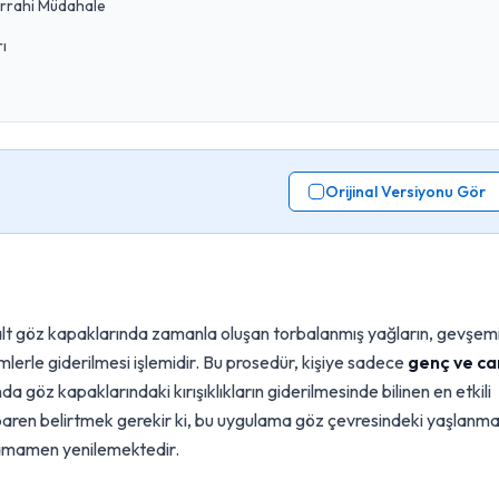
errahi Müdahale
ı
Orijinal Versiyonu Gör
alt göz kapaklarında zamanla oluşan torbalanmış yağların, gevşem
mlerle giderilmesi işlemidir. Bu prosedür, kişiye sadece
genç ve ca
öz kapaklarındaki kırışıklıkların giderilmesinde bilinen en etkili
tibaren belirtmek gerekir ki, bu uygulama göz çevresindeki yaşlanm
i tamamen yenilemektedir.