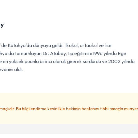
ay
e Kütahya'da dünyaya geldi. İlkokul, ortaokul ve lise
ahya’da tamamlayan Dr. Atabay, tıp eğitimini 1996 yılında Ege
ne en yüksek puanla birinci olarak girerek sürdürdü ve 2002 yılında
vanını aldı.
amaçlıdır. Bu bilgilendirme kesinlikle hekimin hastasını tıbbi amaçla muay