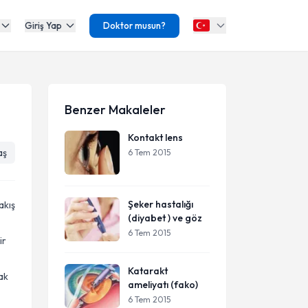
Giriş Yap
Doktor musun?
Benzer Makaleler
Kontakt lens
aş
6 Tem 2015
Şeker hastalığı
akış
(diyabet ) ve göz
6 Tem 2015
ir
Katarakt
ak
ameliyatı (fako)
6 Tem 2015