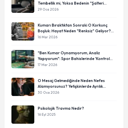
Tembellik mi, Yoksa Bedenin "Şalteri
İndirmesi" mi?
29 Oca 2026
Kumarı Bıraktıktan Sonraki O Korkunç
Boşluk: Hayat Neden "Renksiz" Geliyor?
(Anhedoni)
16 Mar 2026
"Ben Kumar Oynamıyorum, Analiz
Yapıyorum": Spor Bahislerinde 'Kontrol
İllüzyonu'
17 Mar 2026
O Mesaj Gelmediğinde Neden Nefes
Alamıyorsunuz? Yetişkinlerde Ayrılık
Kaygısı
30 Oca 2026
Psikolojik Travma Nedir?
16 Eyl 2025