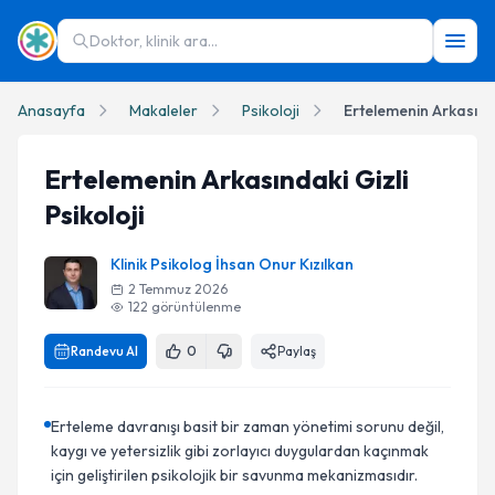
Doktor, klinik ara...
Anasayfa
Makaleler
Psikoloji
Ertelemenin Arkasında
Ertelemenin Arkasındaki Gizli
Psikoloji
Klinik Psikolog İhsan Onur Kızılkan
2 Temmuz 2026
122
görüntülenme
Randevu Al
0
Paylaş
Erteleme davranışı basit bir zaman yönetimi sorunu değil,
kaygı ve yetersizlik gibi zorlayıcı duygulardan kaçınmak
için geliştirilen psikolojik bir savunma mekanizmasıdır.