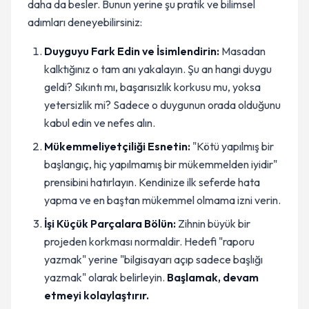
daha da besler. Bunun yerine şu pratik ve bilimsel
adımları deneyebilirsiniz:
Duyguyu Fark Edin ve İsimlendirin:
Masadan
kalktığınız o tam anı yakalayın. Şu an hangi duygu
geldi? Sıkıntı mı, başarısızlık korkusu mu, yoksa
yetersizlik mi? Sadece o duygunun orada olduğunu
kabul edin ve nefes alın.
Mükemmeliyetçiliği Esnetin:
"Kötü yapılmış bir
başlangıç, hiç yapılmamış bir mükemmelden iyidir"
prensibini hatırlayın. Kendinize ilk seferde hata
yapma ve en baştan mükemmel olmama izni verin.
İşi Küçük Parçalara Bölün:
Zihnin büyük bir
projeden korkması normaldir. Hedefi "raporu
yazmak" yerine "bilgisayarı açıp sadece başlığı
yazmak" olarak belirleyin.
Başlamak, devam
etmeyi kolaylaştırır.