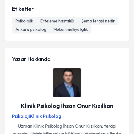
Etiketler
Psikolojik
Erteleme hastalığı
Şema terapi nedir
Ankara psikolog
Mükemmelliyetçilik
Yazar Hakkında
Klinik Psikolog İhsan Onur Kızılkan
Psikoloji
Klinik Psikolog
Uzman Klinik Psikolog İhsan Onur Kızılkan; terapi
sürecini, kişinin bilimsel ve bütüncül yöntemler ışığında