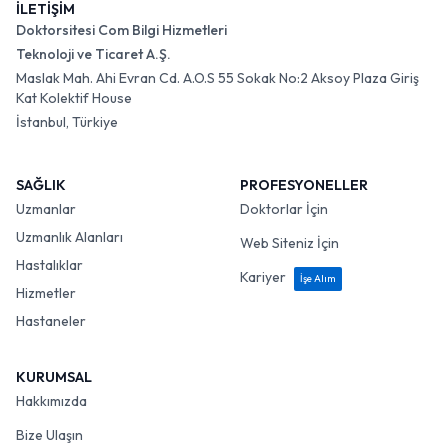
İLETİŞİM
Doktorsitesi Com Bilgi Hizmetleri
Teknoloji ve Ticaret A.Ş.
Maslak Mah. Ahi Evran Cd. A.O.S 55 Sokak No:2 Aksoy Plaza Giriş
Kat Kolektif House
İstanbul, Türkiye
SAĞLIK
PROFESYONELLER
Uzmanlar
Doktorlar İçin
Uzmanlık Alanları
Web Siteniz İçin
Hastalıklar
Kariyer
İşe Alım
Hizmetler
Hastaneler
KURUMSAL
Hakkımızda
Bize Ulaşın