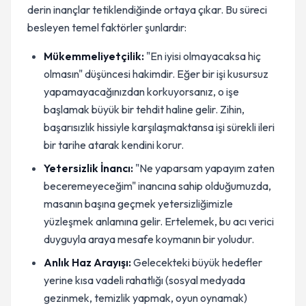
derin inançlar tetiklendiğinde ortaya çıkar. Bu süreci
besleyen temel faktörler şunlardır:
Mükemmeliyetçilik:
"En iyisi olmayacaksa hiç
olmasın" düşüncesi hakimdir. Eğer bir işi kusursuz
yapamayacağınızdan korkuyorsanız, o işe
başlamak büyük bir tehdit haline gelir. Zihin,
başarısızlık hissiyle karşılaşmaktansa işi sürekli ileri
bir tarihe atarak kendini korur.
Yetersizlik İnancı:
"Ne yaparsam yapayım zaten
beceremeyeceğim" inancına sahip olduğumuzda,
masanın başına geçmek yetersizliğimizle
yüzleşmek anlamına gelir. Ertelemek, bu acı verici
duyguyla araya mesafe koymanın bir yoludur.
Anlık Haz Arayışı:
Gelecekteki büyük hedefler
yerine kısa vadeli rahatlığı (sosyal medyada
gezinmek, temizlik yapmak, oyun oynamak)