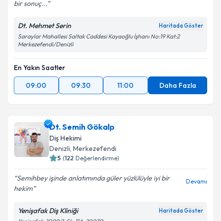
bir sonuç...
Dt. Mehmet Serin
Haritada Göster
Saraylar Mahallesi Saltak Caddesi Kayaoğlu İşhanı No:19 Kat:2
Merkezefendi/Denizli
En Yakın Saatler
09:00
09:30
11:00
Daha Fazla
Dt. Semih Gökalp
Diş Hekimi
Denizli
,
Merkezefendi
5
(
122
Değerlendirme)
Semihbey işinde anlatımında güler yüzlülüyle iyi bir
Devamı
hekim
Yenişafak Diş Kliniği
Haritada Göster