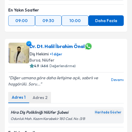
En Yakın Saatler
09:00
09:30
10:00
Daha Fazla
Dr. Dt. Halil İbrahim Önal
Diş Hekimi
+
1
diğer
Bursa
,
Nilüfer
4.9
(
466
Değerlendirme)
Diğer uzmana göre daha iletişime açık, sabırlı ve
Devamı
hoşgörülü. Soru...
Adres
1
Adres
2
Hira Diş Polikliniği Nilüfer Şubesi
Haritada Göster
Odunluk Mah. Kazım Karabekir 180 Cad. No :3/B