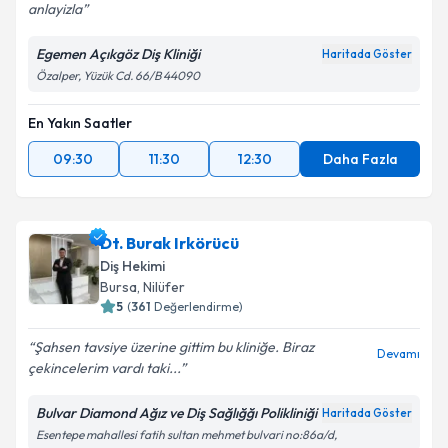
anlayizla
Egemen Açıkgöz Diş Kliniği
Haritada Göster
Özalper, Yüzük Cd. 66/B 44090
En Yakın Saatler
09:30
11:30
12:30
Daha Fazla
Dt. Burak Irkörücü
Diş Hekimi
Bursa
,
Nilüfer
5
(
361
Değerlendirme)
Şahsen tavsiye üzerine gittim bu kliniğe. Biraz
Devamı
çekincelerim vardı taki...
Bulvar Diamond Ağız ve Diş Sağlığğı Polikliniği
Haritada Göster
Esentepe mahallesi fatih sultan mehmet bulvari no:86a/d,