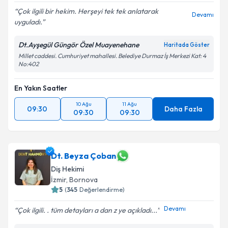
Çok ilgili bir hekim. Herşeyi tek tek anlatarak
Devamı
uyguladı.
Dt.Ayşegül Güngör Özel Muayenehane
Haritada Göster
Millet caddesi. Cumhuriyet mahallesi. Belediye Durmaz İş Merkezi Kat: 4
No:402
En Yakın Saatler
10 Ağu
11 Ağu
09:30
Daha Fazla
09:30
09:30
Dt. Beyza Çoban
Diş Hekimi
İzmir
,
Bornova
5
(
345
Değerlendirme)
Devamı
Çok ilgili. . tüm detayları a dan z ye açıkladı...