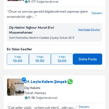
5
(
77
Değerlendirme)
Önce ve sonrası gerekli bilgilendirmeli yapması işlem
Devamı
sırasında bir ağrı...
Diş Hekimi Yağmur Murat Erol
Haritada Göster
Muayenehanesi
Sahil Mahallesi Atatürk Caddesi Çiçekçi Sokak 28/3
En Yakın Saatler
11 Ağu
11 Ağu
11 Ağu
Daha Fazla
10:00
10:30
12:00
Dt. Leyla Kalem Şimşek
Diş Hekimi
Tokat
,
Merkez
5
(
18
Değerlendirme)
Devamı
Çok güler yüzlü. . ortam çok steril. . ağrı acı...