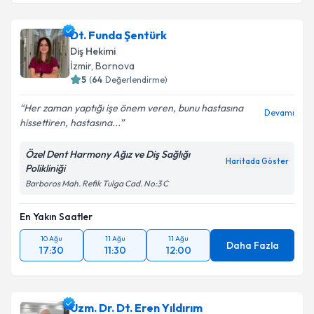
Dt. Funda Şentürk
Diş Hekimi
İzmir
,
Bornova
5
(
64
Değerlendirme)
Her zaman yaptığı işe önem veren, bunu hastasına
Devamı
hissettiren, hastasına...
Özel Dent Harmony Ağız ve Diş Sağlığı
Haritada Göster
Polikliniği
Barboros Mah. Refik Tulga Cad. No:3 C
En Yakın Saatler
10 Ağu
11 Ağu
11 Ağu
Daha Fazla
17:30
11:30
12:00
Uzm. Dr. Dt. Eren Yıldırım