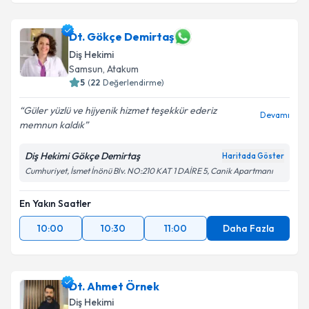
Dt. Gökçe Demirtaş
Diş Hekimi
Samsun
,
Atakum
5
(
22
Değerlendirme)
Güler yüzlü ve hijyenik hizmet teşekkür ederiz
Devamı
memnun kaldık
Diş Hekimi Gökçe Demirtaş
Haritada Göster
Cumhuriyet, İsmet İnönü Blv. NO:210 KAT 1 DAİRE 5, Canik Apartmanı
En Yakın Saatler
10:00
10:30
11:00
Daha Fazla
Dt. Ahmet Örnek
Diş Hekimi