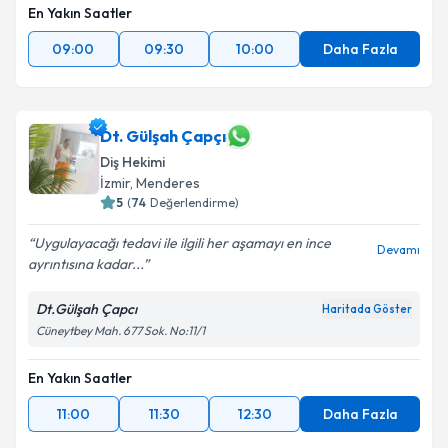
En Yakın Saatler
09:00
09:30
10:00
Daha Fazla
Dt. Gülşah Çapçı
Diş Hekimi
İzmir
,
Menderes
5
(
74
Değerlendirme)
Uygulayacağı tedavi ile ilgili her aşamayı en ince
Devamı
ayrıntısına kadar...
Dt.Gülşah Çapcı
Haritada Göster
Cüneytbey Mah. 677 Sok. No:11/1
En Yakın Saatler
11:00
11:30
12:30
Daha Fazla