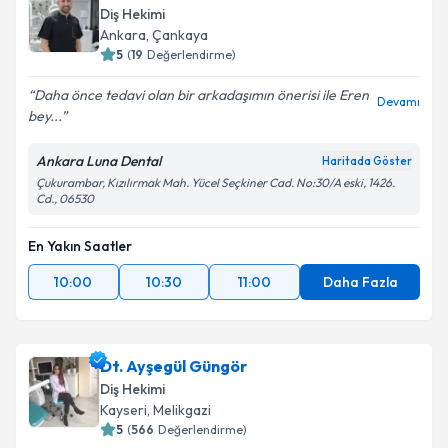
Diş Hekimi
Ankara
,
Çankaya
5
(
19
Değerlendirme)
Daha önce tedavi olan bir arkadaşımın önerisi ile Eren
Devamı
bey...
Ankara Luna Dental
Haritada Göster
Çukurambar, Kızılırmak Mah. Yücel Seçkiner Cad. No:30/A eski, 1426.
Cd., 06530
En Yakın Saatler
10:00
10:30
11:00
Daha Fazla
Dt. Ayşegül Güngör
Diş Hekimi
Kayseri
,
Melikgazi
5
(
566
Değerlendirme)