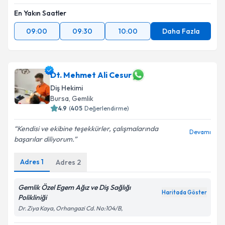
En Yakın Saatler
09:00
09:30
10:00
Daha Fazla
Dt. Mehmet Ali Cesur
Diş Hekimi
Bursa
,
Gemlik
4.9
(
405
Değerlendirme)
Kendisi ve ekibine teşekkürler, çalışmalarında
Devamı
başarılar diliyorum.
Adres
1
Adres
2
Gemlik Özel Egem Ağız ve Diş Sağlığı
Haritada Göster
Polikliniği
Dr. Ziya Kaya, Orhangazi Cd. No:104/B,