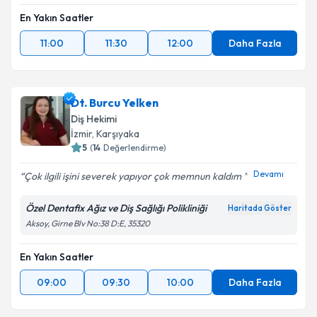
En Yakın Saatler
11:00
11:30
12:00
Daha Fazla
Dt. Burcu Yelken
Diş Hekimi
İzmir
,
Karşıyaka
5
(
14
Değerlendirme)
Devamı
Çok ilgili işini severek yapıyor çok memnun kaldım
Özel Dentafix Ağız ve Diş Sağlığı Polikliniği
Haritada Göster
Aksoy, Girne Blv No:38 D:E, 35320
En Yakın Saatler
09:00
09:30
10:00
Daha Fazla