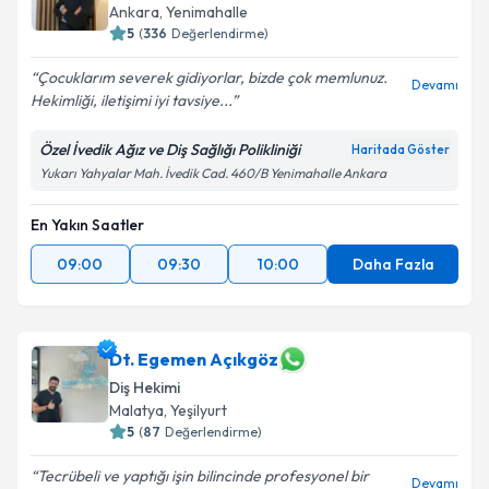
Ankara
,
Yenimahalle
5
(
336
Değerlendirme)
Çocuklarım severek gidiyorlar, bizde çok memlunuz.
Devamı
Hekimliği, iletişimi iyi tavsiye...
Özel İvedik Ağız ve Diş Sağlığı Polikliniği
Haritada Göster
Yukarı Yahyalar Mah. İvedik Cad. 460/B Yenimahalle Ankara
En Yakın Saatler
09:00
09:30
10:00
Daha Fazla
Dt. Egemen Açıkgöz
Diş Hekimi
Malatya
,
Yeşilyurt
5
(
87
Değerlendirme)
Tecrübeli ve yaptığı işin bilincinde profesyonel bir
Devamı