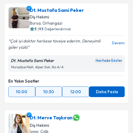
Dt. Mustafa Sami Peker
Diş Hekimi
Bursa
,
Orhangazi
5
(
93
Değerlendirme)
Çok iyi doktor herkese tavsiye ederim. Deneyimli
Devamı
güler yüzlü
Dt. Mustafa Sami Peker
Haritada Göster
Muradiye Mah. Alper Sok. No 4/ A
En Yakın Saatler
10:00
10:30
12:00
Daha Fazla
Dt. Merve Taşkıran
Diş Hekimi
İzmir
,
Çiğli