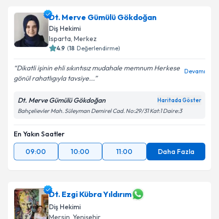
Dt. Merve Gümülü Gökdoğan
Diş Hekimi
Isparta
,
Merkez
4.9
(
18
Değerlendirme)
Dikatli işinin ehli sıkıntısız mudahale memnum Herkese
Devamı
gönül rahatlıgıyla tavsiye...
Dt. Merve Gümülü Gökdoğan
Haritada Göster
Bahçelievler Mah. Süleyman Demirel Cad. No:29/31 Kat:1 Daire:3
En Yakın Saatler
09:00
10:00
11:00
Daha Fazla
Dt. Ezgi Kübra Yıldırım
Diş Hekimi
Mersin
,
Yenişehir