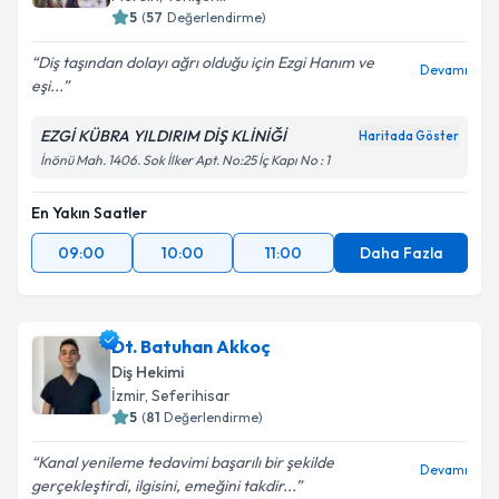
5
(
57
Değerlendirme)
Diş taşından dolayı ağrı olduğu için Ezgi Hanım ve
Devamı
eşi...
EZGİ KÜBRA YILDIRIM DİŞ KLİNİĞİ
Haritada Göster
İnönü Mah. 1406. Sok İlker Apt. No:25 İç Kapı No : 1
En Yakın Saatler
09:00
10:00
11:00
Daha Fazla
Dt. Batuhan Akkoç
Diş Hekimi
İzmir
,
Seferihisar
5
(
81
Değerlendirme)
Kanal yenileme tedavimi başarılı bir şekilde
Devamı
gerçekleştirdi, ilgisini, emeğini takdir...