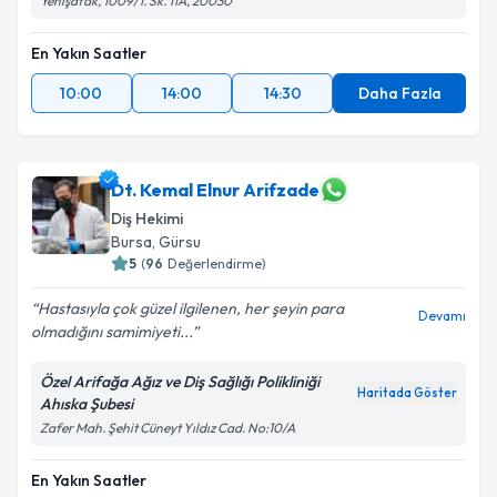
Yenişafak, 1009/1. Sk. 11A, 20030
En Yakın Saatler
10:00
14:00
14:30
Daha Fazla
Dt. Kemal Elnur Arifzade
Diş Hekimi
Bursa
,
Gürsu
5
(
96
Değerlendirme)
Hastasıyla çok güzel ilgilenen, her şeyin para
Devamı
olmadığını samimiyeti...
Özel Arifağa Ağız ve Diş Sağlığı Polikliniği
Haritada Göster
Ahıska Şubesi
Zafer Mah. Şehit Cüneyt Yıldız Cad. No:10/A
En Yakın Saatler