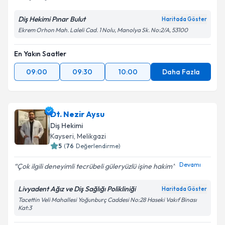
Diş Hekimi Pınar Bulut
Haritada Göster
Ekrem Orhon Mah. Laleli Cad. 1 Nolu, Manolya Sk. No:2/A, 53100
En Yakın Saatler
09:00
09:30
10:00
Daha Fazla
Dt. Nezir Aysu
Diş Hekimi
Kayseri
,
Melikgazi
5
(
76
Değerlendirme)
Devamı
Çok ilgili deneyimli tecrübeli güleryüzlü işine hakim
Livyadent Ağız ve Diş Sağlığı Polikliniği
Haritada Göster
Tacettin Veli Mahallesi Yoğunburç Caddesi No:28 Haseki Vakıf Binası
Kat:3