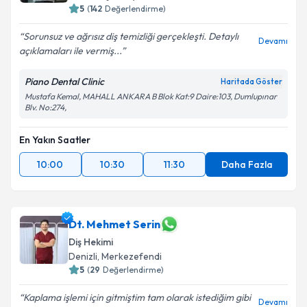
5
(
142
Değerlendirme)
Sorunsuz ve ağrısız diş temizliği gerçekleşti. Detaylı
Devamı
açıklamaları ile vermiş...
Piano Dental Clinic
Haritada Göster
Mustafa Kemal, MAHALL ANKARA B Blok Kat:9 Daire:103, Dumlupınar
Blv. No:274,
En Yakın Saatler
10:00
10:30
11:30
Daha Fazla
Dt. Mehmet Serin
Diş Hekimi
Denizli
,
Merkezefendi
5
(
29
Değerlendirme)
Kaplama işlemi için gitmiştim tam olarak istediğim gibi
Devamı