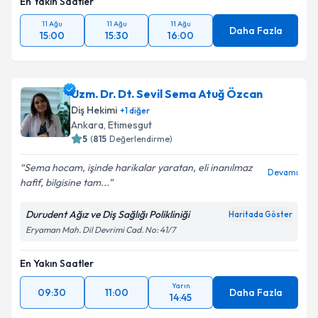
En Yakın Saatler
11 Ağu
11 Ağu
11 Ağu
Daha Fazla
15:00
15:30
16:00
Uzm. Dr. Dt. Sevil Sema Atuğ Özcan
Diş Hekimi
+
1
diğer
Ankara
,
Etimesgut
5
(
815
Değerlendirme)
Sema hocam, işinde harikalar yaratan, eli inanılmaz
Devamı
hafif, bilgisine tam...
Durudent Ağız ve Diş Sağlığı Polikliniği
Haritada Göster
Eryaman Mah. Dil Devrimi Cad. No: 41/7
En Yakın Saatler
Yarın
09:30
11:00
Daha Fazla
14:45