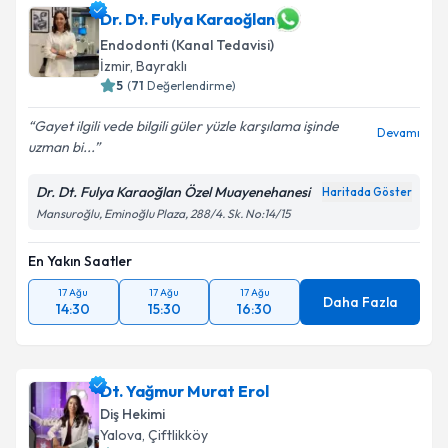
Dr. Dt. Fulya Karaoğlan
Endodonti (Kanal Tedavisi)
İzmir
,
Bayraklı
5
(
71
Değerlendirme)
Gayet ilgili vede bilgili güler yüzle karşılama işinde
Devamı
uzman bi...
Dr. Dt. Fulya Karaoğlan Özel Muayenehanesi
Haritada Göster
Mansuroğlu, Eminoğlu Plaza, 288/4. Sk. No:14/15
En Yakın Saatler
17 Ağu
17 Ağu
17 Ağu
Daha Fazla
14:30
15:30
16:30
Dt. Yağmur Murat Erol
Diş Hekimi
Yalova
,
Çiftlikköy