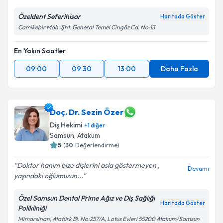
Özeldent Seferihisar
Haritada Göster
Camikebir Mah. Şht. General Temel Cingöz Cd. No:13
En Yakın Saatler
09:00
09:30
13:00
Daha Fazla
Doç. Dr. Sezin Özer
Diş Hekimi
+
1
diğer
Samsun
,
Atakum
5
(
30
Değerlendirme)
Doktor hanım bize dişlerini asla göstermeyen ,
Devamı
yaşındaki oğlumuzun...
Özel Samsun Dental Prime Ağız ve Diş Sağlığı
Haritada Göster
Polikliniği
Mimarsinan, Atatürk Bl. No:257/A, Lotus Evleri 55200 Atakum/Samsun