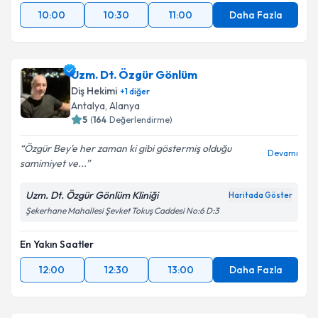
10:00
10:30
11:00
Daha Fazla
Uzm. Dt. Özgür Gönlüm
Diş Hekimi
+
1
diğer
Antalya
,
Alanya
5
(
164
Değerlendirme)
Özgür Bey'e her zaman ki gibi göstermiş olduğu
Devamı
samimiyet ve...
Uzm. Dt. Özgür Gönlüm Kliniği
Haritada Göster
Şekerhane Mahallesi Şevket Tokuş Caddesi No:6 D:3
En Yakın Saatler
12:00
12:30
13:00
Daha Fazla