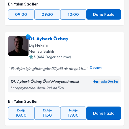
En Yakın Saatler
09:00
09:30
10:00
Daha Fazla
Dt. Ayberk Özbaş
Diş Hekimi
Manisa
,
Salihli
5
(
664
Değerlendirme)
Devamı
lik dişim için gittim gömülüydü dk da çekti...
Dt. Ayberk Özbaş Özel Muayenehanesi
Haritada Göster
Kocaçeşme Mah. Acısu Cad. no 59A
En Yakın Saatler
10 Ağu
10 Ağu
14 Ağu
Daha Fazla
10:00
11:30
17:00