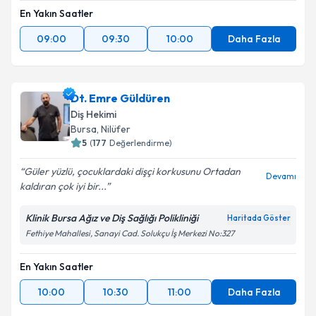
En Yakın Saatler
09:00
09:30
10:00
Daha Fazla
Dt. Emre Güldüren
Diş Hekimi
Bursa
,
Nilüfer
5
(
177
Değerlendirme)
Güler yüzlü, çocuklardaki dişçi korkusunu Ortadan
Devamı
kaldıran çok iyi bir...
Klinik Bursa Ağız ve Diş Sağlığı Polikliniği
Haritada Göster
Fethiye Mahallesi, Sanayi Cad. Solukçu İş Merkezi No:327
En Yakın Saatler
10:00
10:30
11:00
Daha Fazla