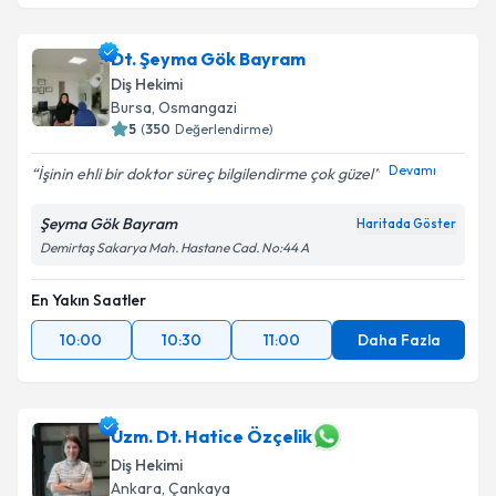
Dt. Şeyma Gök Bayram
Diş Hekimi
Bursa
,
Osmangazi
5
(
350
Değerlendirme)
Devamı
İşinin ehli bir doktor süreç bilgilendirme çok güzel
Şeyma Gök Bayram
Haritada Göster
Demirtaş Sakarya Mah. Hastane Cad. No:44 A
En Yakın Saatler
10:00
10:30
11:00
Daha Fazla
Uzm. Dt. Hatice Özçelik
Diş Hekimi
Ankara
,
Çankaya