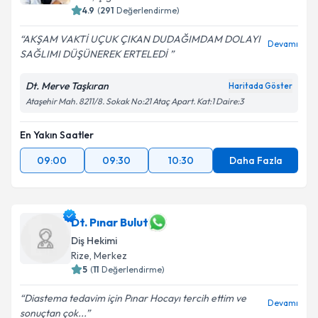
4.9
(
291
Değerlendirme)
AKŞAM VAKTİ UÇUK ÇIKAN DUDAĞIMDAM DOLAYI
Devamı
SAĞLIMI DÜŞÜNEREK ERTELEDİ
Dt. Merve Taşkıran
Haritada Göster
Ataşehir Mah. 8211/8. Sokak No:21 Ataç Apart. Kat:1 Daire:3
En Yakın Saatler
09:00
09:30
10:30
Daha Fazla
Dt. Pınar Bulut
Diş Hekimi
Rize
,
Merkez
5
(
11
Değerlendirme)
Diastema tedavim için Pınar Hocayı tercih ettim ve
Devamı
sonuçtan çok...