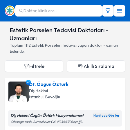
Doktor, klinik ara...
Estetik Porselen Tedavisi Doktorları -
Uzmanları
Toplam
1112
Estetik Porselen
tedavisi yapan doktor - uzman
bulundu.
Filtrele
Akıllı Sıralama
Dt. Özgün Öztürk
Diş Hekimi
İstanbul
,
Beyoğlu
Diş Hekimi Özgün Öztürk Muayenehanesi
Haritada Göster
Cihangir mah. Sıraselviler Cd. 93 34433 Beyoğlu