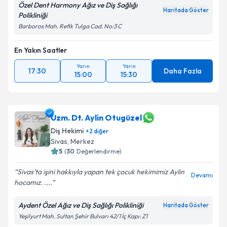
Özel Dent Harmony Ağız ve Diş Sağlığı
Haritada Göster
Polikliniği
Barboros Mah. Refik Tulga Cad. No:3 C
En Yakın Saatler
Yarın
Yarın
17:30
Daha Fazla
15:00
15:30
Uzm. Dt. Aylin Otugüzel
Diş Hekimi
+
2
diğer
Sivas
,
Merkez
5
(
30
Değerlendirme)
Sivas’ta işini hakkıyla yapan tek çocuk hekimimiz Aylin
Devamı
hocamız. ....
Aydent Özel Ağız ve Diş Sağlığı Polikliniği
Haritada Göster
Yeşilyurt Mah. Sultan Şehir Bulvarı 42/1 İç Kapı: Z1