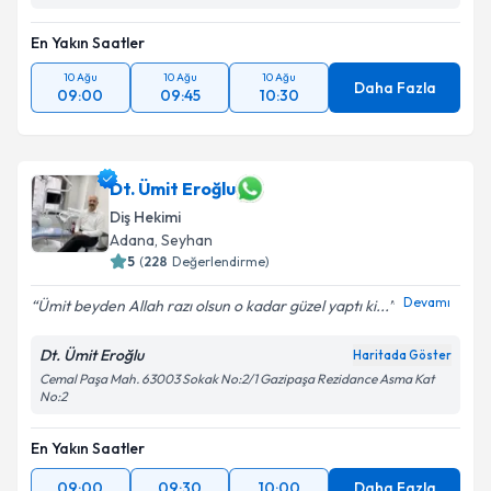
En Yakın Saatler
10 Ağu
10 Ağu
10 Ağu
Daha Fazla
09:00
09:45
10:30
Dt. Ümit Eroğlu
Diş Hekimi
Adana
,
Seyhan
5
(
228
Değerlendirme)
Devamı
Ümit beyden Allah razı olsun o kadar güzel yaptı ki...
Dt. Ümit Eroğlu
Haritada Göster
Cemal Paşa Mah. 63003 Sokak No:2/1 Gazipaşa Rezidance Asma Kat
No:2
En Yakın Saatler
09:00
09:30
10:00
Daha Fazla