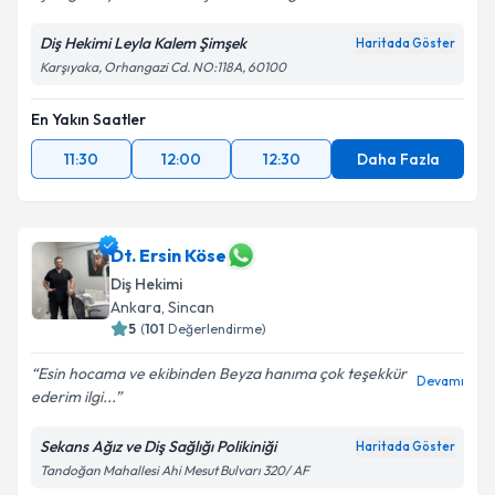
Diş Hekimi Leyla Kalem Şimşek
Haritada Göster
Karşıyaka, Orhangazi Cd. NO:118A, 60100
En Yakın Saatler
11:30
12:00
12:30
Daha Fazla
Dt. Ersin Köse
Diş Hekimi
Ankara
,
Sincan
5
(
101
Değerlendirme)
Esin hocama ve ekibinden Beyza hanıma çok teşekkür
Devamı
ederim ilgi...
Sekans Ağız ve Diş Sağlığı Polikiniği
Haritada Göster
Tandoğan Mahallesi Ahi Mesut Bulvarı 320/ AF