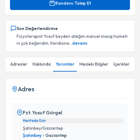
Randevu Talep Et
Son Değerlendirme
Fizyoterapist Yusuf beyden aldığım manuel masaj hizmeti
ni çok beğendim. Kendisine...
devamı
Adresler
Hakkında
Yorumlar
Mesleki Bilgiler
İçerikler
Adres
Fzt. Yusuf Görgel
Haritada Gör
Şahinbey/Gaziantep
Şahinbey
Gaziantep
/