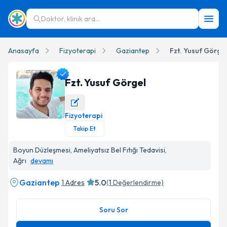
Doktor, klinik ara...
Anasayfa
Fizyoterapi
Gaziantep
Fzt. Yusuf Görgel
Fzt. Yusuf Görgel
Fizyoterapi
Fzt. Yusuf Görgel Profil Fotoğrafı
Takip Et
Boyun Düzleşmesi, Ameliyatsız Bel Fıtığı Tedavisi,
Ağrı
devamı
Gaziantep
5.0
1 Adres
(
1
Değerlendirme)
Soru Sor