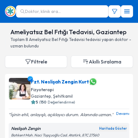
Doktor, klinik ara...
Ameliyatsız Bel Fıtığı Tedavisi, Gaziantep
Toplam
8
Ameliyatsız Bel Fıtığı Tedavisi
tedavisi yapan doktor -
uzman bulundu
Filtrele
Akıllı Sıralama
Fzt. Neslişah Zengin Kurt
Fizyoterapi
Gaziantep
, Şehitkamil
5
(
150
Değerlendirme)
Devamı
İşinin ehli, anlayışlı, açıklayıcı durum. Alanında uzman.
Neslişah Zengin
Haritada Göster
Batıkent Mah. Naci Topçuoğlu Cad. Atatürk, 87C 27560