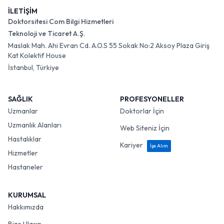
İLETİŞİM
Doktorsitesi Com Bilgi Hizmetleri
Teknoloji ve Ticaret A.Ş.
Maslak Mah. Ahi Evran Cd. A.O.S 55 Sokak No:2 Aksoy Plaza Giriş
Kat Kolektif House
İstanbul, Türkiye
SAĞLIK
PROFESYONELLER
Uzmanlar
Doktorlar İçin
Uzmanlık Alanları
Web Siteniz İçin
Hastalıklar
Kariyer
İşe Alım
Hizmetler
Hastaneler
KURUMSAL
Hakkımızda