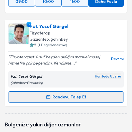
09:00
10:00
11:00
Daha Fazla
Fzt. Yusuf Görgel
Fizyoterapi
Gaziantep
, Şahinbey
5
(
1
Değerlendirme)
Fizyoterapist Yusuf beyden aldığım manuel masaj
Devamı
hizmetini çok beğendim. Kendisine...
Fzt. Yusuf Görgel
Haritada Göster
Şahinbey/Gaziantep
Randevu Talep Et
Randevu Takvimi Talebi
Fzt. Yusuf Görgel
için randevu takvimi talebi
Bölgenize yakın diğer uzmanlar
oluşturun. Size bu uzmandan randevu almanız için bir
takvim hazırlandığında e-posta ile bilgilendireceğiz.