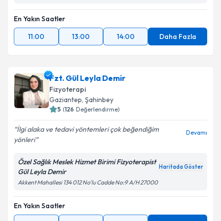
En Yakın Saatler
11:00
13:00
14:00
Daha Fazla
Fzt. Gül Leyla Demir
Fizyoterapi
Gaziantep
, Şahinbey
5
(
126
Değerlendirme)
İlgi alaka ve tedavi yöntemleri çok beğendiğim
Devamı
yönleri
Özel Sağlık Meslek Hizmet Birimi Fizyoterapist
Haritada Göster
Gül Leyla Demir
Akkent Mahallesi 134 012 No'lu Cadde No:9 A/H 27000
En Yakın Saatler