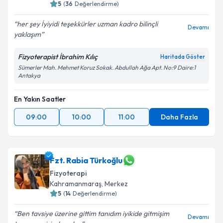
5
(
36
Değerlendirme)
her şey İyiyidi teşekkürler uzman kadro bilinçli
Devamı
yaklaşım
Fizyoterapist İbrahim Kılıç
Haritada Göster
Sümerler Mah. Mehmet Koruz Sokak. Abdullah Ağa Apt. No:9 Daire:1
Antakya
En Yakın Saatler
09:00
10:00
11:00
Daha Fazla
Fzt. Rabia Türkoğlu
Fizyoterapi
Kahramanmaraş
, Merkez
5
(
14
Değerlendirme)
Ben tavsiye üzerine gittim tanıdım iyikide gitmişim
Devamı