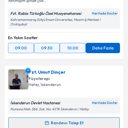
tanımışım işinde çok...
Fzt. Rabia Türkoğlu Özel Muayenehanesi
Haritada Göster
Kahramanmaraş Sütçü İmam Üniversitesi, Masim İş Merkezi /
Onikişubat
En Yakın Saatler
09:00
09:30
10:00
Daha Fazla
Fzt. Umut Dinçer
Fizyoterapi
Hatay
, İskenderun
İskenderun Devlet Hastanesi
Haritada Göster
Numune Mah. 566. Sok. No: 41/1K İskenderun / Hatay
Randevu Talep Et
Randevu Takvimi Talebi