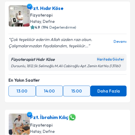
Fzt. Hıdır Köse
E-posta Adresiniz
Fizyoterapi
Hatay
, Defne
4.9
(
194
Değerlendirme)
Çok teşekkür ederim Allah sizden razı olsun.
Kişisel verilerimin işlenmesine ilişkin
Aydınlatma
Devamı
Çalışmalarınızdan faydalandım, teşekkür...
Metni
'ni okudum ve kişisel verilerimin belirtilen
kapsamda işlenmesini kabul ediyorum.
Fizyoterapist Hıdır Köse
Haritada Göster
Dursunlu, 1812.Sk Selimoğlu M.Ali Cabiroğlu Apt. Zemin Kat No:3 31160
Takvim Talebini Gönder
En Yakın Saatler
13:00
14:00
15:00
Daha Fazla
Fzt. İbrahim Kılıç
Fizyoterapi
Hatay
, Defne