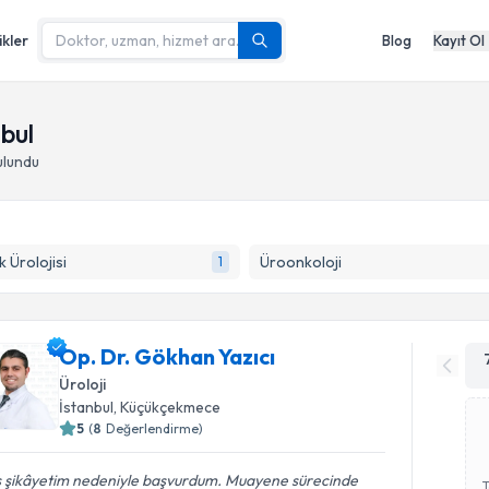
ikler
Blog
Kayıt Ol
bul
ulundu
 Ürolojisi
Üroonkoloji
1
Op. Dr. Gökhan Yazıcı
Üroloji
İstanbul
,
Küçükçekmece
5
(
8
Değerlendirme)
ş şikâyetim nedeniyle başvurdum. Muayene sürecinde