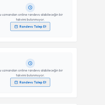
resiniz
u uzmandan online randevu alabileceğin bir
takvimi bulunmuyor.
Randevu Talep Et
akvimi Talebi
 verilerimin işlenmesine ilişkin
Aydınlatma Metni
'ni
 ve kişisel verilerimin belirtilen kapsamda
esini kabul ediyorum.
Ramazan Altıntaş
için randevu takvimi talebi
Size bu uzmandan randevu almanız için bir takvim
ında e-posta ile bilgilendireceğiz.
Takvim Talebini Gönder
resiniz
u uzmandan online randevu alabileceğin bir
takvimi bulunmuyor.
Randevu Talep Et
akvimi Talebi
 verilerimin işlenmesine ilişkin
Aydınlatma Metni
'ni
 ve kişisel verilerimin belirtilen kapsamda
esini kabul ediyorum.
 Emrah Yürük
için randevu takvimi talebi oluşturun.