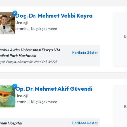
Doç. Dr. 
oluşturun. 
Doç. Dr. Mehmet Vehbi Kayra
hazırlandığ
Üroloji
İstanbul
,
Küçükçekmece
E-posta Ad
B
tanbul Aydın Üniversitesi Florya VM
Haritada Göster
dical Park Hastanesi
Kişisel
Randevu T
yol, Florya, Akasya Sk. No:4 D:1, 34295
okudum
işlenm
Op. Dr. M
oluşturun. 
Op. Dr. Mehmet Akif Güvendi
hazırlandığ
Üroloji
E-posta Ad
İstanbul
,
Küçükçekmece
B
meli Hospital
Haritada Göster