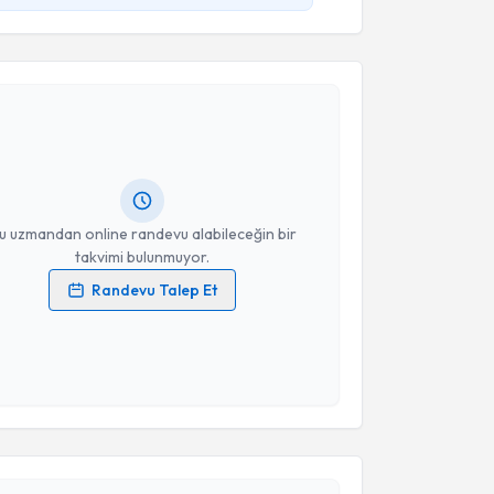
akvimi Talebi
Selçuk Yücel
için randevu takvimi talebi oluşturun.
andan randevu almanız için bir takvim
ında e-posta ile bilgilendireceğiz.
resiniz
u uzmandan online randevu alabileceğin bir
takvimi bulunmuyor.
Randevu Talep Et
 verilerimin işlenmesine ilişkin
Aydınlatma Metni
'ni
 ve kişisel verilerimin belirtilen kapsamda
esini kabul ediyorum.
akvimi Talebi
Takvim Talebini Gönder
asin Yitgin
için randevu takvimi talebi oluşturun. Size
 randevu almanız için bir takvim hazırlandığında e-
lgilendireceğiz.