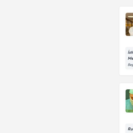
İs
Me
Beş
Ru