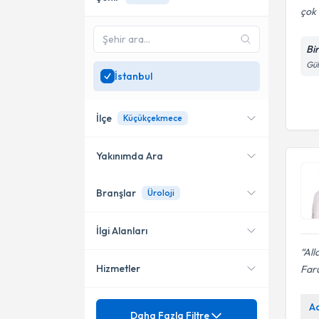
çok i
Bi
Gül
İstanbul
İlçe
Küçükçekmece
Yakınımda Ara
Branşlar
Üroloji
Konumuma yakın uzmanları
Şişli
göster
Ataşehir
İlgi Alanları
All
Kadıköy
Hizmetler
Faru
Üroloji
Bahçelievler
Androloji
Mezuniyet
A
Böbrek Taşı
Daha Fazla Filtre
Fatih