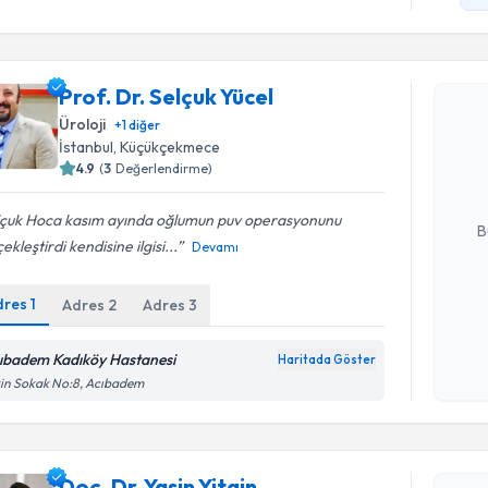
Randevu T
Prof. Dr. Selçuk Yücel
Prof. Dr. 
Üroloji
+
1
diğer
Size bu uzm
İstanbul
,
Küçükçekmece
hazırlandığ
4.9
(
3
Değerlendirme)
E-posta Ad
lçuk Hoca kasım ayında oğlumun puv operasyonunu
B
ekleştirdi kendisine ilgisi...
Devamı
dres
1
Adres
2
Adres
3
Kişisel
okudum
işlenm
ıbadem Kadıköy Hastanesi
Haritada Göster
Randevu T
in Sokak No:8, Acıbadem
Doç. Dr. Y
bu uzmandan
Doç. Dr. Yasin Yitgin
posta ile bi