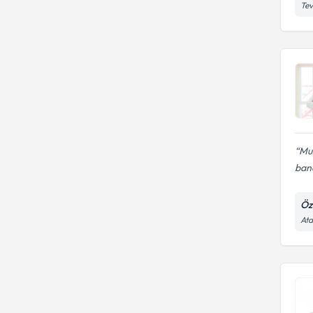
Tev
MuZ
bana
Öz
Ata