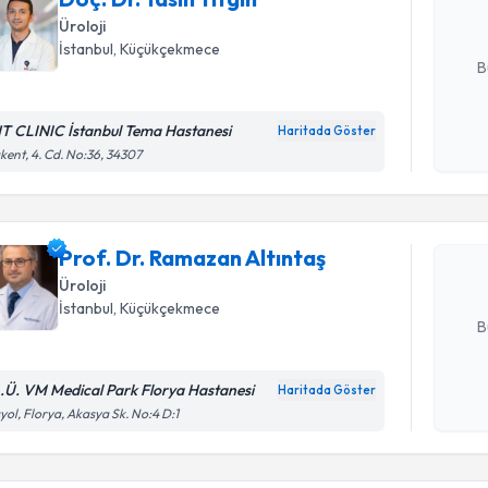
Üroloji
E-posta Ad
İstanbul
,
Küçükçekmece
B
T CLINIC İstanbul Tema Hastanesi
Haritada Göster
Randevu T
Kişisel
kent, 4. Cd. No:36, 34307
okudum
işlenm
Prof. Dr. 
oluşturun. 
Prof. Dr. Ramazan Altıntaş
hazırlandığ
Üroloji
E-posta Ad
İstanbul
,
Küçükçekmece
B
A.Ü. VM Medical Park Florya Hastanesi
Haritada Göster
Randevu T
Kişisel
yol, Florya, Akasya Sk. No:4 D:1
okudum
işlenm
Prof. Dr.