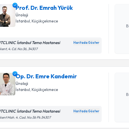
Size bu uzm
Prof. Dr. Emrah Yürük
hazırlandığ
Üroloji
E-posta Ad
İstanbul
,
Küçükçekmece
B
TCLINIC İstanbul Tema Hastanesi
Haritada Göster
Randevu T
Kişisel
kent, 4. Cd. No:36, 34307
okudum
işlenm
Op. Dr. E
Size bu uzm
Op. Dr. Emre Kandemir
hazırlandığ
Üroloji
E-posta Ad
İstanbul
,
Küçükçekmece
B
TCLINIC İstanbul Tema Hastanesi
Haritada Göster
Kişisel
Randevu T
kent Mah. 4. Cad. No:36 Pk:34307
okudum
işlenm