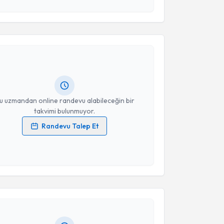
 verilerimin işlenmesine ilişkin
Aydınlatma Metni
'ni
 ve kişisel verilerimin belirtilen kapsamda
akvimi Talebi
esini kabul ediyorum.
uzaffer Oğuz Keleş
için randevu takvimi talebi
Takvim Talebini Gönder
Size bu uzmandan randevu almanız için bir takvim
ında e-posta ile bilgilendireceğiz.
resiniz
u uzmandan online randevu alabileceğin bir
takvimi bulunmuyor.
Randevu Talep Et
 verilerimin işlenmesine ilişkin
Aydınlatma Metni
'ni
 ve kişisel verilerimin belirtilen kapsamda
akvimi Talebi
esini kabul ediyorum.
Takvim Talebini Gönder
 Semih Ayan
için randevu takvimi talebi oluşturun. Size
 randevu almanız için bir takvim hazırlandığında e-
lgilendireceğiz.