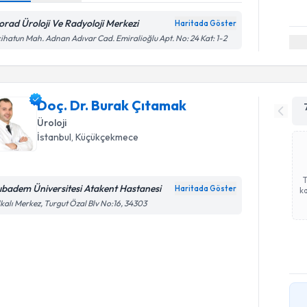
orad Üroloji Ve Radyoloji Merkezi
Haritada Göster
ihatun Mah. Adnan Adıvar Cad. Emiralioğlu Apt. No: 24 Kat: 1-2
Doç. Dr. Burak Çıtamak
Üroloji
İstanbul
,
Küçükçekmece
ıbadem Üniversitesi Atakent Hastanesi
Haritada Göster
ka
kalı Merkez, Turgut Özal Blv No:16, 34303