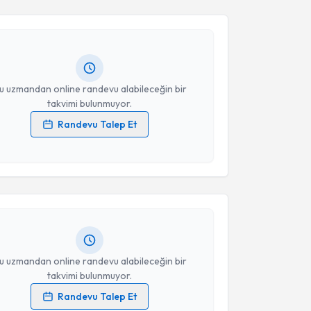
Mehmet Vehbi Kayra
için randevu takvimi talebi
Size bu uzmandan randevu almanız için bir takvim
Takvim Talebini Gönder
ında e-posta ile bilgilendireceğiz.
resiniz
u uzmandan online randevu alabileceğin bir
takvimi bulunmuyor.
Randevu Talep Et
 verilerimin işlenmesine ilişkin
Aydınlatma Metni
'ni
akvimi Talebi
 ve kişisel verilerimin belirtilen kapsamda
esini kabul ediyorum.
ehmet Akif Güvendi
için randevu takvimi talebi
Size bu uzmandan randevu almanız için bir takvim
Takvim Talebini Gönder
ında e-posta ile bilgilendireceğiz.
resiniz
u uzmandan online randevu alabileceğin bir
takvimi bulunmuyor.
Randevu Talep Et