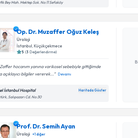
Kişisel
fik Bey Mah. Mektep Sok. No:11 Sefaköy
okudum
Randevu T
işlenm
Op. Dr. M
Op. Dr. Muzaffer Oğuz Keleş
oluşturun. 
Üroloji
hazırlandığ
İstanbul
,
Küçükçekmece
5
(
3
Değerlendirme)
E-posta Ad
B
affer hocanım yanına varikosel sebebiyle gittiğimde
 açıklayıcı bilgiler vererek...
Devamı
Kişisel
okudum
el İstanbul Hospital
Haritada Göster
Randevu T
işlenm
türk, Salıpazarı Cd. No:30
Prof. Dr.
bu uzmandan
Prof. Dr. Semih Ayan
posta ile bi
Üroloji
+
1
diğer