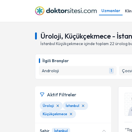
Uzmanlar
Klin
Üroloji, Küçükçekmece - İstan
İstanbul
Küçükçekmece
içinde toplam
22
ürolog
b
İlgili Branşlar
Androloji
Çocuk
1
Aktif Filtreler
Üroloji
İstanbul
Küçükçekmece
Ta
Şehir
İstanbul