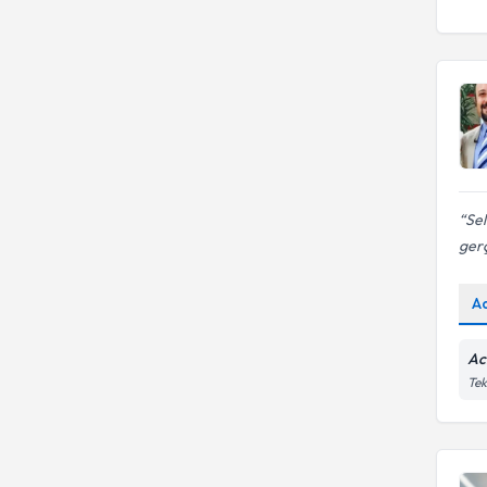
Se
gerç
A
Ac
Tek