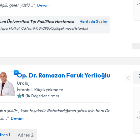
ka
lgili, güler yüzlü...
Devamı
runi Üniversitesi Tıp Fakültesi Hastanesi
Haritada Göster
tepe, Halkalı Cd No: 99, 34295 Küçükçekmece/İstanbul
Op. Dr. Ramazan Faruk Yerlioğlu
Üroloji
İstanbul
,
Küçükçekmece
5
(
14
Değerlendirme)
ah'a şükür , kula teşekkür Rahatsızlığımın şifası için beni Dr
ka
k...
Devamı
dres
1
Adres
2