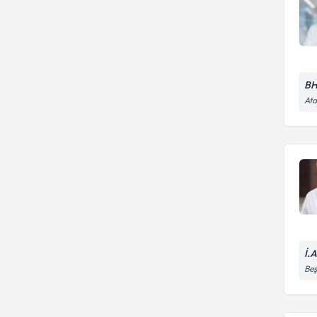
BH
Ata
İ.
Beş