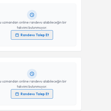
andan randevu almanız için bir takvim
ında e-posta ile bilgilendireceğiz.
Takvim Talebini Gönder
resiniz
u uzmandan online randevu alabileceğin bir
takvimi bulunmuyor.
Randevu Talep Et
akvimi Talebi
 verilerimin işlenmesine ilişkin
Aydınlatma Metni
'ni
 ve kişisel verilerimin belirtilen kapsamda
esini kabul ediyorum.
mre Kandemir
için randevu takvimi talebi oluşturun.
andan randevu almanız için bir takvim
ında e-posta ile bilgilendireceğiz.
Takvim Talebini Gönder
resiniz
u uzmandan online randevu alabileceğin bir
takvimi bulunmuyor.
Randevu Talep Et
 verilerimin işlenmesine ilişkin
Aydınlatma Metni
'ni
akvimi Talebi
 ve kişisel verilerimin belirtilen kapsamda
esini kabul ediyorum.