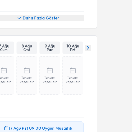
Daha Fazla Göster
7 Ağu
8 Ağu
9 Ağu
10 Ağu
Cum
Cmt
Paz
Pzt
Takvim
Takvim
Takvim
Takvim
palıdır
kapalıdır
kapalıdır
kapalıdır
17 Ağu
Pzt
09:00
Uygun Müsaitlik