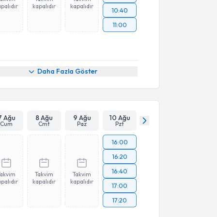
palıdır
kapalıdır
kapalıdır
10:40
11:00
Daha Fazla Göster
7 Ağu
8 Ağu
9 Ağu
10 Ağu
Cum
Cmt
Paz
Pzt
16:00
16:20
16:40
Takvim
Takvim
Takvim
palıdır
kapalıdır
kapalıdır
17:00
17:20