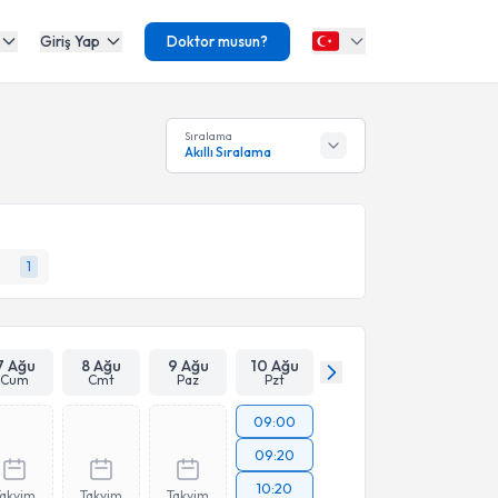
Giriş Yap
Doktor musun?
Sıralama
Akıllı Sıralama
1
7 Ağu
8 Ağu
9 Ağu
10 Ağu
Cum
Cmt
Paz
Pzt
09:00
09:20
10:20
Takvim
Takvim
Takvim