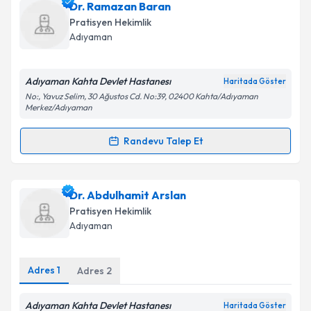
Dr. Pınar Boynukara
için randevu takvimi talebi
Dr. Ramazan Baran
oluşturun. Size bu uzmandan randevu almanız için bir
Pratisyen Hekimlik
takvim hazırlandığında e-posta ile bilgilendireceğiz.
Adıyaman
E-posta Adresiniz
Adıyaman Kahta Devlet Hastanesı
Haritada Göster
No:, Yavuz Selim, 30 Ağustos Cd. No:39, 02400 Kahta/Adıyaman
Merkez/Adıyaman
Kişisel verilerimin işlenmesine ilişkin
Aydınlatma
Randevu Talep Et
Metni
'ni okudum ve kişisel verilerimin belirtilen
Randevu Takvimi Talebi
kapsamda işlenmesini kabul ediyorum.
Dr. Ramazan Baran
için randevu takvimi talebi
Dr. Abdulhamit Arslan
Takvim Talebini Gönder
oluşturun. Size bu uzmandan randevu almanız için bir
Pratisyen Hekimlik
takvim hazırlandığında e-posta ile bilgilendireceğiz.
Adıyaman
E-posta Adresiniz
Adres
1
Adres
2
Adıyaman Kahta Devlet Hastanesı
Haritada Göster