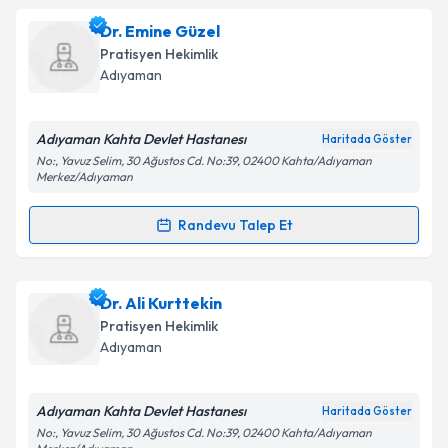
Dr. Abdullah Emre Yurttutan
için randevu takvimi
Dr. Emine Güzel
talebi oluşturun. Size bu uzmandan randevu almanız
Pratisyen Hekimlik
için bir takvim hazırlandığında e-posta ile
Adıyaman
bilgilendireceğiz.
E-posta Adresiniz
Adıyaman Kahta Devlet Hastanesı
Haritada Göster
No:, Yavuz Selim, 30 Ağustos Cd. No:39, 02400 Kahta/Adıyaman
Merkez/Adıyaman
Randevu Talep Et
Kişisel verilerimin işlenmesine ilişkin
Aydınlatma
Randevu Takvimi Talebi
Metni
'ni okudum ve kişisel verilerimin belirtilen
kapsamda işlenmesini kabul ediyorum.
Dr. Emine Güzel
için randevu takvimi talebi
Dr. Ali Kurttekin
oluşturun. Size bu uzmandan randevu almanız için bir
Pratisyen Hekimlik
Takvim Talebini Gönder
takvim hazırlandığında e-posta ile bilgilendireceğiz.
Adıyaman
E-posta Adresiniz
Adıyaman Kahta Devlet Hastanesı
Haritada Göster
No:, Yavuz Selim, 30 Ağustos Cd. No:39, 02400 Kahta/Adıyaman