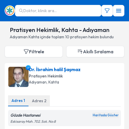
Doktor, klinik ara...
Pratisyen Hekimlik, Kahta - Adıyaman
Adıyaman
Kahta
içinde toplam
10
pratisyen hekim
bulundu
Filtrele
Akıllı Sıralama
Dr. İbrahim halil Şaşmaz
Pratisyen Hekimlik
Adıyaman
,
Kahta
Adres
1
Adres
2
Gözde Hastanesi
Haritada Göster
Eskisaray Mah. 702. Sok. No:8