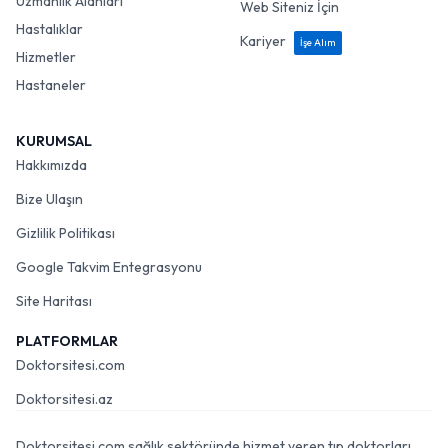
Uzmanlık Alanları
Web Siteniz İçin
Hastalıklar
Kariyer
İşe Alım
Hizmetler
Hastaneler
KURUMSAL
Hakkımızda
Bize Ulaşın
Gizlilik Politikası
Google Takvim Entegrasyonu
Site Haritası
PLATFORMLAR
Doktorsitesi.com
Doktorsitesi.az
Doktorsitesi.com sağlık sektöründe hizmet veren tıp doktorları,