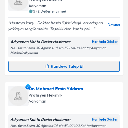
Adıyaman
5
(
2
Değerlendirme)
Hastaya karşı. .Doktor hasta ilişkisi değil..arkadaş ca
Kişisel verilerimin işlenmesine ilişkin
Aydınlatma
Devamı
yaklaşım sergilemekte..Teşekkürler..kahta çok...
Metni
'ni okudum ve kişisel verilerimin belirtilen
kapsamda işlenmesini kabul ediyorum.
Adıyaman Kahta Devlet Hastanesı
Haritada Göster
No:, Yavuz Selim, 30 Ağustos Cd. No:39, 02400 Kahta/Adıyaman
Merkez/Adıyaman
Takvim Talebini Gönder
Randevu Talep Et
Randevu Takvimi Talebi
Dr. Abdulkadir Bulut
için randevu takvimi talebi
Dr. Mehmet Emin Yıldırım
oluşturun. Size bu uzmandan randevu almanız için bir
Pratisyen Hekimlik
takvim hazırlandığında e-posta ile bilgilendireceğiz.
Adıyaman
E-posta Adresiniz
Adıyaman Kahta Devlet Hastanesı
Haritada Göster
No:, Yavuz Selim, 30 Ağustos Cd. No:39, 02400 Kahta/Adıyaman