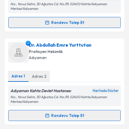
Kişisel verilerimin işlenmesine ilişkin
Aydınlatma
No:, Yavuz Selim, 30 Ağustos Cd. No:39, 02400 Kahta/Adıyaman
Metni
'ni okudum ve kişisel verilerimin belirtilen
Merkez/Adıyaman
kapsamda işlenmesini kabul ediyorum.
Randevu Talep Et
Randevu Takvimi Talebi
Takvim Talebini Gönder
Dr. Abdulhamit Arslan
için randevu takvimi talebi
Dr. Abdullah Emre Yurttutan
oluşturun. Size bu uzmandan randevu almanız için bir
Pratisyen Hekimlik
takvim hazırlandığında e-posta ile bilgilendireceğiz.
Adıyaman
E-posta Adresiniz
Adres
1
Adres
2
Adıyaman Kahta Devlet Hastanesı
Haritada Göster
Kişisel verilerimin işlenmesine ilişkin
Aydınlatma
No:, Yavuz Selim, 30 Ağustos Cd. No:39, 02400 Kahta/Adıyaman
Metni
'ni okudum ve kişisel verilerimin belirtilen
Merkez/Adıyaman
kapsamda işlenmesini kabul ediyorum.
Randevu Talep Et
Randevu Takvimi Talebi
Takvim Talebini Gönder