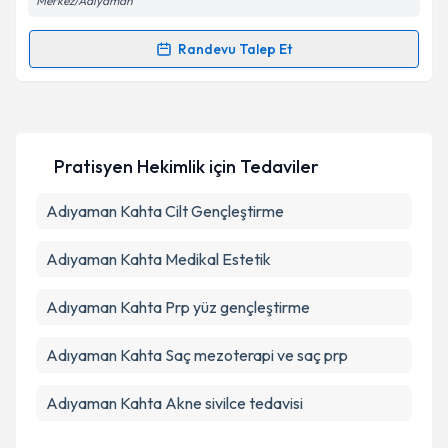
Merkez/Adıyaman
Kişisel verilerimin işlenmesine ilişkin
Aydınlatma
Randevu Talep Et
Metni
'ni okudum ve kişisel verilerimin belirtilen
Randevu Takvimi Talebi
kapsamda işlenmesini kabul ediyorum.
Dr. Ali Kurttekin
için randevu takvimi talebi oluşturun.
Takvim Talebini Gönder
Size bu uzmandan randevu almanız için bir takvim
Pratisyen Hekimlik
için Tedaviler
hazırlandığında e-posta ile bilgilendireceğiz.
E-posta Adresiniz
Adıyaman Kahta Cilt Gençleştirme
Adıyaman Kahta Medikal Estetik
Kişisel verilerimin işlenmesine ilişkin
Aydınlatma
Adıyaman Kahta Prp yüz gençleştirme
Metni
'ni okudum ve kişisel verilerimin belirtilen
kapsamda işlenmesini kabul ediyorum.
Adıyaman Kahta Saç mezoterapi ve saç prp
Adıyaman Kahta Akne sivilce tedavisi
Takvim Talebini Gönder