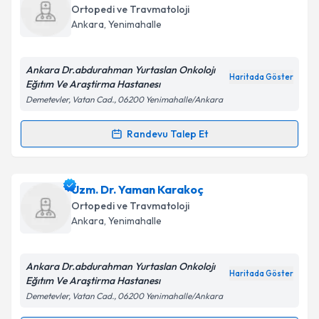
talebi oluşturun. Size bu uzmandan randevu almanız
Ortopedi ve Travmatoloji
için bir takvim hazırlandığında e-posta ile
Ankara
,
Yenimahalle
bilgilendireceğiz.
E-posta Adresiniz
Ankara Dr.abdurahman Yurtaslan Onkolojı
Haritada Göster
Eğıtım Ve Araştirma Hastanesı
Demetevler, Vatan Cad., 06200 Yenimahalle/Ankara
Kişisel verilerimin işlenmesine ilişkin
Aydınlatma
Randevu Talep Et
Randevu Takvimi Talebi
Metni
'ni okudum ve kişisel verilerimin belirtilen
kapsamda işlenmesini kabul ediyorum.
Dr. Mesut Mısırlıoğlu
için randevu takvimi talebi
Uzm. Dr. Yaman Karakoç
oluşturun. Size bu uzmandan randevu almanız için bir
Takvim Talebini Gönder
Ortopedi ve Travmatoloji
takvim hazırlandığında e-posta ile bilgilendireceğiz.
Ankara
,
Yenimahalle
E-posta Adresiniz
Ankara Dr.abdurahman Yurtaslan Onkolojı
Haritada Göster
Eğıtım Ve Araştirma Hastanesı
Demetevler, Vatan Cad., 06200 Yenimahalle/Ankara
Kişisel verilerimin işlenmesine ilişkin
Aydınlatma