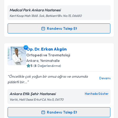
E-posta Adresiniz
Medical Park Ankara Hastanesi
Kent Koop Mah 1868. Sok, Batıkent Blv. No:15, 06680
Kişisel verilerimin işlenmesine ilişkin
Aydınlatma
Randevu Talep Et
Randevu Takvimi Talebi
Metni
'ni okudum ve kişisel verilerimin belirtilen
kapsamda işlenmesini kabul ediyorum.
Op. Dr. Hakan Dur
için randevu takvimi talebi
Op. Dr. Erkan Akgün
oluşturun. Size bu uzmandan randevu almanız için bir
Takvim Talebini Gönder
Ortopedi ve Travmatoloji
takvim hazırlandığında e-posta ile bilgilendireceğiz.
Ankara
,
Yenimahalle
5
(
8
Değerlendirme)
E-posta Adresiniz
Öncelikle çok yoğun bir omuz ağrısı ve omzumda
Devamı
şiddetli bir...
Ankara Etlik Şehir Hastanesi
Haritada Göster
Kişisel verilerimin işlenmesine ilişkin
Aydınlatma
Varlık, Halil Sezai Erkut Cd. No:5, 06170
Metni
'ni okudum ve kişisel verilerimin belirtilen
kapsamda işlenmesini kabul ediyorum.
Randevu Talep Et
Randevu Takvimi Talebi