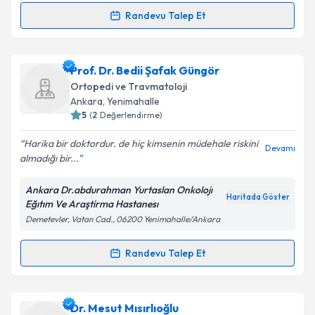
Kişisel verilerimin işlenmesine ilişkin
Aydınlatma
Metni
'ni okudum ve kişisel verilerimin belirtilen
Randevu Talep Et
Randevu Takvimi Talebi
kapsamda işlenmesini kabul ediyorum.
Op. Dr. Erkan Alkan
için randevu takvimi talebi
Prof. Dr. Bedii Şafak Güngör
Takvim Talebini Gönder
oluşturun. Size bu uzmandan randevu almanız için bir
Ortopedi ve Travmatoloji
takvim hazırlandığında e-posta ile bilgilendireceğiz.
Ankara
,
Yenimahalle
5
(
2
Değerlendirme)
E-posta Adresiniz
Harika bir doktordur. de hiç kimsenin müdehale riskini
Devamı
almadığı bir...
Ankara Dr.abdurahman Yurtaslan Onkolojı
Kişisel verilerimin işlenmesine ilişkin
Aydınlatma
Haritada Göster
Eğıtım Ve Araştirma Hastanesı
Metni
'ni okudum ve kişisel verilerimin belirtilen
Demetevler, Vatan Cad., 06200 Yenimahalle/Ankara
kapsamda işlenmesini kabul ediyorum.
Randevu Talep Et
Randevu Takvimi Talebi
Takvim Talebini Gönder
Prof. Dr. Bedii Şafak Güngör
için randevu takvimi
Dr. Mesut Mısırlıoğlu