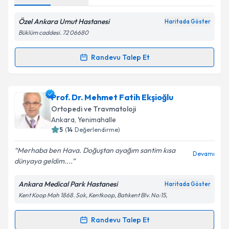
Özel Ankara Umut Hastanesi
Haritada Göster
Büklüm caddesi. 72 06680
Randevu Talep Et
Randevu Takvimi Talebi
Op. Dr. Bilgehan Tağrikulu
için randevu takvimi
Prof. Dr. Mehmet Fatih Ekşioğlu
talebi oluşturun. Size bu uzmandan randevu almanız
Ortopedi ve Travmatoloji
için bir takvim hazırlandığında e-posta ile
Ankara
,
Yenimahalle
bilgilendireceğiz.
5
(
14
Değerlendirme)
E-posta Adresiniz
Merhaba ben Hava. Doğuştan ayağım santim kısa
Devamı
dünyaya geldim....
Ankara Medical Park Hastanesi
Haritada Göster
Kent Koop Mah 1868. Sok, Kentkoop, Batıkent Blv. No:15,
Kişisel verilerimin işlenmesine ilişkin
Aydınlatma
Metni
'ni okudum ve kişisel verilerimin belirtilen
kapsamda işlenmesini kabul ediyorum.
Randevu Talep Et
Randevu Takvimi Talebi