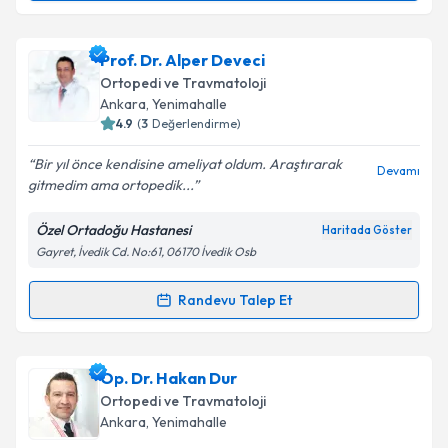
Takvim Talebini Gönder
Prof. Dr. Mehmet Fatih Ekşioğlu
için randevu
Prof. Dr. Alper Deveci
takvimi talebi oluşturun. Size bu uzmandan randevu
Ortopedi ve Travmatoloji
almanız için bir takvim hazırlandığında e-posta ile
Ankara
,
Yenimahalle
bilgilendireceğiz.
4.9
(
3
Değerlendirme)
E-posta Adresiniz
Bir yıl önce kendisine ameliyat oldum. Araştırarak
Devamı
gitmedim ama ortopedik...
Özel Ortadoğu Hastanesi
Haritada Göster
Gayret, İvedik Cd. No:61, 06170 İvedik Osb
Kişisel verilerimin işlenmesine ilişkin
Aydınlatma
Metni
'ni okudum ve kişisel verilerimin belirtilen
kapsamda işlenmesini kabul ediyorum.
Randevu Talep Et
Randevu Takvimi Talebi
Takvim Talebini Gönder
Prof. Dr. Alper Deveci
için randevu takvimi talebi
Op. Dr. Hakan Dur
oluşturun. Size bu uzmandan randevu almanız için bir
Ortopedi ve Travmatoloji
takvim hazırlandığında e-posta ile bilgilendireceğiz.
Ankara
,
Yenimahalle