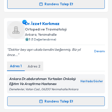
Metni
'ni okudum ve kişisel verilerimin belirtilen
Randevu Talep Et
Randevu Takvimi Talebi
kapsamda işlenmesini kabul ediyorum.
Uzm. Dr. Yaman Karakoç
için randevu takvimi talebi
Dr. İzzet Korkmaz
Takvim Talebini Gönder
oluşturun. Size bu uzmandan randevu almanız için bir
Ortopedi ve Travmatoloji
takvim hazırlandığında e-posta ile bilgilendireceğiz.
Ankara
,
Yenimahalle
1
(
1
Değerlendirme)
E-posta Adresiniz
Doktor bey aşırı ukala kendini beğenmiş. Biz yıl
Devamı
önce...
Adres
1
Adres
2
Kişisel verilerimin işlenmesine ilişkin
Aydınlatma
Metni
'ni okudum ve kişisel verilerimin belirtilen
kapsamda işlenmesini kabul ediyorum.
Ankara Dr.abdurahman Yurtaslan Onkolojı
Haritada Göster
Eğıtım Ve Araştirma Hastanesı
Demetevler, Vatan Cad., 06200 Yenimahalle/Ankara
Takvim Talebini Gönder
Randevu Talep Et
Randevu Takvimi Talebi