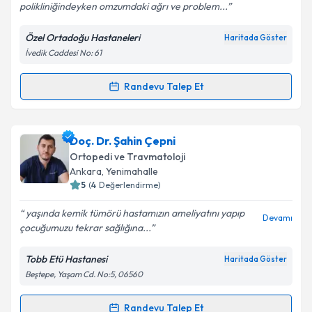
polikliniğindeyken omzumdaki ağrı ve problem...
Özel Ortadoğu Hastaneleri
Haritada Göster
İvedik Caddesi No: 61
Kişisel verilerimin işlenmesine ilişkin
Aydınlatma
Metni
'ni okudum ve kişisel verilerimin belirtilen
kapsamda işlenmesini kabul ediyorum.
Randevu Talep Et
Randevu Takvimi Talebi
Takvim Talebini Gönder
Op. Dr. Hüseyin Emre Akdeniz
için randevu takvimi
Doç. Dr. Şahin Çepni
talebi oluşturun. Size bu uzmandan randevu almanız
Ortopedi ve Travmatoloji
için bir takvim hazırlandığında e-posta ile
Ankara
,
Yenimahalle
bilgilendireceğiz.
5
(
4
Değerlendirme)
E-posta Adresiniz
yaşında kemik tümörü hastamızın ameliyatını yapıp
Devamı
çocuğumuzu tekrar sağlığına...
Tobb Etü Hastanesi
Haritada Göster
Beştepe, Yaşam Cd. No:5, 06560
Kişisel verilerimin işlenmesine ilişkin
Aydınlatma
Metni
'ni okudum ve kişisel verilerimin belirtilen
kapsamda işlenmesini kabul ediyorum.
Randevu Talep Et