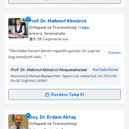
Randevu Takvimi Talebi
Takvim Talebini Gönder
Doç. Dr. Şahin Çepni
için randevu takvimi talebi
Prof. Dr. Mahmut Kömürcü
oluşturun. Size bu uzmandan randevu almanız için bir
Ortopedi ve Travmatoloji
+
1
diğer
takvim hazırlandığında e-posta ile bilgilendireceğiz.
Ankara
,
Yenimahalle
5
(
55
Değerlendirme)
E-posta Adresiniz
Merhaba hocam benim nişanlım gundur ön çapraz
Devamı
bag ameliyati oldu...
Prof. Dr. Mahmut Kömürcü Muayenehanesi
Haritada Göster
Kişisel verilerimin işlenmesine ilişkin
Aydınlatma
Neorama İş Merkezi Beştepe Mah. Yaşam Cad. Adalet Sok. No:13/A Ofis
Metni
'ni okudum ve kişisel verilerimin belirtilen
No:58, Söğütözü, 06560
kapsamda işlenmesini kabul ediyorum.
Randevu Talep Et
Randevu Takvimi Talebi
Takvim Talebini Gönder
Prof. Dr. Mahmut Kömürcü
için randevu takvimi
Doç. Dr. Erdem Aktaş
talebi oluşturun. Size bu uzmandan randevu almanız
Ortopedi ve Travmatoloji
için bir takvim hazırlandığında e-posta ile