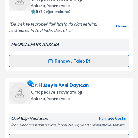
için bir takvim hazırlandığında e-posta ile
Ankara
,
Yenimahalle
bilgilendireceğiz.
5
(
1
Değerlendirme)
E-posta Adresiniz
Devrek'te tecrübeli ilgili hastayla olan iletişimi
Devamı
fevkaladenin fevkinde, devrek...
MEDICALPARK ANKARA
Kişisel verilerimin işlenmesine ilişkin
Aydınlatma
Metni
'ni okudum ve kişisel verilerimin belirtilen
Randevu Talep Et
Randevu Takvimi Talebi
kapsamda işlenmesini kabul ediyorum.
Takvim Talebini Gönder
Op. Dr. Anıl Köktürk
için randevu takvimi talebi
Dr. Hüseyin Avni Dayıcan
oluşturun. Size bu uzmandan randevu almanız için bir
Ortopedi ve Travmatoloji
takvim hazırlandığında e-posta ile bilgilendireceğiz.
Ankara
,
Yenimahalle
E-posta Adresiniz
Özel Bilgi Hastanesi
Haritada Göster
İnönü Mahallesi Batı Bulvarı, İnönü, No:99, 06370 Yenimahalle/Ankara