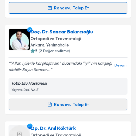
Randevu Talep Et
Randevu Takvimi Talebi
Takvim Talebini Gönder
Prof. Dr. Güray Toğral
için randevu takvimi talebi
Doç. Dr. Sancar Bakırcıoğlu
oluşturun. Size bu uzmandan randevu almanız için bir
Ortopedi ve Travmatoloji
takvim hazırlandığında e-posta ile bilgilendireceğiz.
Ankara
,
Yenimahalle
5
(
2
Değerlendirme)
E-posta Adresiniz
"Allah iyilerle karşılaştırsın" duasındaki "iyi" nin karşılığı
Devamı
olabilir Sayın Sancar...
Tobb Etu Hastanesi
Kişisel verilerimin işlenmesine ilişkin
Aydınlatma
Yaşam Cad. No:5
Metni
'ni okudum ve kişisel verilerimin belirtilen
kapsamda işlenmesini kabul ediyorum.
Randevu Talep Et
Randevu Takvimi Talebi
Takvim Talebini Gönder
Doç. Dr. Sancar Bakırcıoğlu
için randevu takvimi
Op. Dr. Anıl Köktürk
talebi oluşturun. Size bu uzmandan randevu almanız
Ortopedi ve Travmatoloji