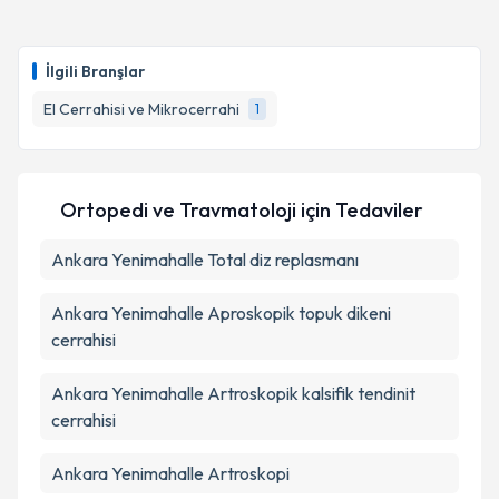
Dr. İzzet Korkmaz
için randevu takvimi talebi
oluşturun. Size bu uzmandan randevu almanız için bir
İlgili Branşlar
takvim hazırlandığında e-posta ile bilgilendireceğiz.
El Cerrahisi ve Mikrocerrahi
1
E-posta Adresiniz
Ortopedi ve Travmatoloji
için Tedaviler
Kişisel verilerimin işlenmesine ilişkin
Aydınlatma
Ankara Yenimahalle Total diz replasmanı
Metni
'ni okudum ve kişisel verilerimin belirtilen
kapsamda işlenmesini kabul ediyorum.
Ankara Yenimahalle Aproskopik topuk dikeni
cerrahisi
Takvim Talebini Gönder
Ankara Yenimahalle Artroskopik kalsifik tendinit
cerrahisi
Ankara Yenimahalle Artroskopi