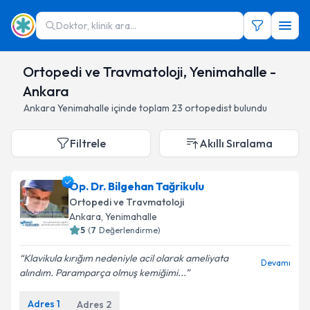
Doktor, klinik ara...
Ortopedi ve Travmatoloji, Yenimahalle -
Ankara
Ankara
Yenimahalle
içinde toplam
23
ortopedist
bulundu
Filtrele
Akıllı Sıralama
Op. Dr. Bilgehan Tağrikulu
Ortopedi ve Travmatoloji
Ankara
,
Yenimahalle
5
(
7
Değerlendirme)
Klavikula kırığım nedeniyle acil olarak ameliyata
Devamı
alındım. Paramparça olmuş kemiğimi...
Adres
1
Adres
2