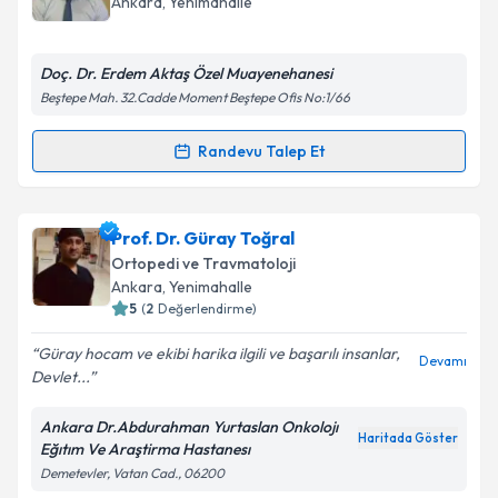
Ankara
,
Yenimahalle
bilgilendireceğiz.
E-posta Adresiniz
Doç. Dr. Erdem Aktaş Özel Muayenehanesi
Beştepe Mah. 32.Cadde Moment Beştepe Ofis No:1/66
Randevu Talep Et
Randevu Takvimi Talebi
Kişisel verilerimin işlenmesine ilişkin
Aydınlatma
Metni
'ni okudum ve kişisel verilerimin belirtilen
kapsamda işlenmesini kabul ediyorum.
Doç. Dr. Erdem Aktaş
için randevu takvimi talebi
Prof. Dr. Güray Toğral
oluşturun. Size bu uzmandan randevu almanız için bir
Ortopedi ve Travmatoloji
takvim hazırlandığında e-posta ile bilgilendireceğiz.
Takvim Talebini Gönder
Ankara
,
Yenimahalle
5
(
2
Değerlendirme)
E-posta Adresiniz
Güray hocam ve ekibi harika ilgili ve başarılı insanlar,
Devamı
Devlet...
Ankara Dr.Abdurahman Yurtaslan Onkolojı
Kişisel verilerimin işlenmesine ilişkin
Aydınlatma
Haritada Göster
Eğıtım Ve Araştirma Hastanesı
Metni
'ni okudum ve kişisel verilerimin belirtilen
Demetevler, Vatan Cad., 06200
kapsamda işlenmesini kabul ediyorum.