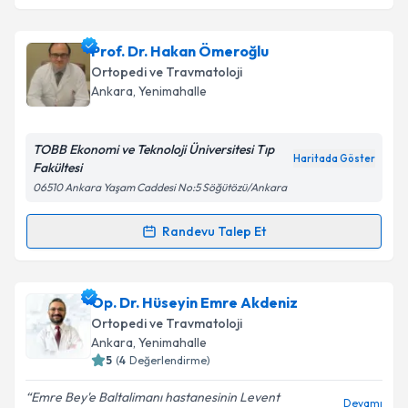
Takvim Talebini Gönder
Op. Dr. Erkan Akgün
için randevu takvimi talebi
Prof. Dr. Hakan Ömeroğlu
oluşturun. Size bu uzmandan randevu almanız için bir
Ortopedi ve Travmatoloji
takvim hazırlandığında e-posta ile bilgilendireceğiz.
Ankara
,
Yenimahalle
E-posta Adresiniz
TOBB Ekonomi ve Teknoloji Üniversitesi Tıp
Haritada Göster
Fakültesi
06510 Ankara Yaşam Caddesi No:5 Söğütözü/Ankara
Kişisel verilerimin işlenmesine ilişkin
Aydınlatma
Metni
'ni okudum ve kişisel verilerimin belirtilen
Randevu Talep Et
Randevu Takvimi Talebi
kapsamda işlenmesini kabul ediyorum.
Prof. Dr. Hakan Ömeroğlu
için randevu takvimi
Op. Dr. Hüseyin Emre Akdeniz
Takvim Talebini Gönder
talebi oluşturun. Size bu uzmandan randevu almanız
Ortopedi ve Travmatoloji
için bir takvim hazırlandığında e-posta ile
Ankara
,
Yenimahalle
bilgilendireceğiz.
5
(
4
Değerlendirme)
E-posta Adresiniz
Emre Bey'e Baltalimanı hastanesinin Levent
Devamı