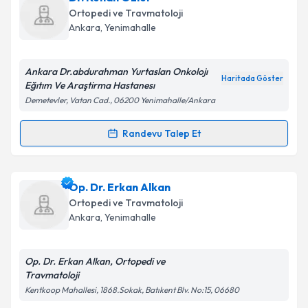
oluşturun. Size bu uzmandan randevu almanız için bir
Ortopedi ve Travmatoloji
takvim hazırlandığında e-posta ile bilgilendireceğiz.
Takvim Talebini Gönder
Ankara
,
Yenimahalle
E-posta Adresiniz
Ankara Dr.abdurahman Yurtaslan Onkolojı
Haritada Göster
Eğıtım Ve Araştirma Hastanesı
Demetevler, Vatan Cad., 06200 Yenimahalle/Ankara
Kişisel verilerimin işlenmesine ilişkin
Aydınlatma
Metni
'ni okudum ve kişisel verilerimin belirtilen
Randevu Talep Et
Randevu Takvimi Talebi
kapsamda işlenmesini kabul ediyorum.
Dr. Kenan Özler
için randevu takvimi talebi
Op. Dr. Erkan Alkan
Takvim Talebini Gönder
oluşturun. Size bu uzmandan randevu almanız için bir
Ortopedi ve Travmatoloji
takvim hazırlandığında e-posta ile bilgilendireceğiz.
Ankara
,
Yenimahalle
E-posta Adresiniz
Op. Dr. Erkan Alkan, Ortopedi ve
Travmatoloji
Kentkoop Mahallesi, 1868.Sokak, Batıkent Blv. No:15, 06680