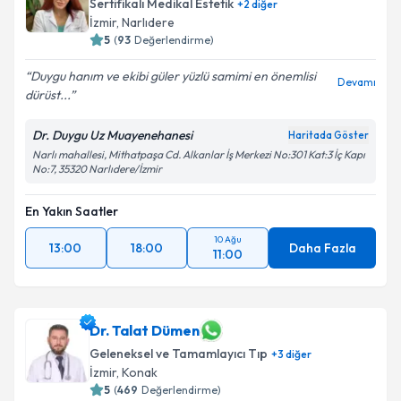
Sertifikalı Medikal Estetik
+
2
diğer
İzmir
,
Narlıdere
5
(
93
Değerlendirme)
Duygu hanım ve ekibi güler yüzlü samimi en önemlisi
Devamı
dürüst...
Dr. Duygu Uz Muayenehanesi
Haritada Göster
Narlı mahallesi, Mithatpaşa Cd. Alkanlar İş Merkezi No:301 Kat:3 İç Kapı
No:7, 35320 Narlıdere/İzmir
En Yakın Saatler
10 Ağu
13:00
18:00
Daha Fazla
11:00
Dr. Talat Dümen
Geleneksel ve Tamamlayıcı Tıp
+
3
diğer
İzmir
,
Konak
5
(
469
Değerlendirme)