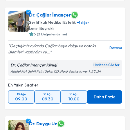
Dr. Çağlar İmançer
Sertifikalı Medikal Estetik
+
1
diğer
İzmir
,
Bayraklı
5
(
2
Değerlendirme)
Geçtiğimiz aylarda Çağlar beye dolgu ve botoks
Devamı
işlemleri yaptırdım ve...
Dr. Çağlar İmançer Kliniği
Haritada Göster
Adalet MH. Şehit Fethi Sekin CD. No:6 Ventus tower k:3 D:34
En Yakın Saatler
10 Ağu
10 Ağu
10 Ağu
Daha Fazla
09:00
09:30
10:00
Dr. Duygu Uz