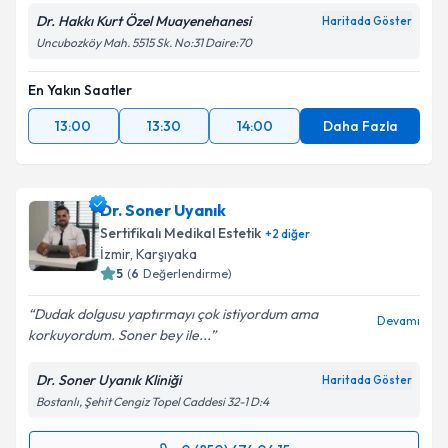
Dr. Hakkı Kurt Özel Muayenehanesi
Haritada Göster
Uncubozköy Mah. 5515 Sk. No:31 Daire:70
En Yakın Saatler
13:00
13:30
14:00
Daha Fazla
Dr. Soner Uyanık
Sertifikalı Medikal Estetik
+
2
diğer
İzmir
,
Karşıyaka
5
(
6
Değerlendirme)
Dudak dolgusu yaptırmayı çok istiyordum ama
Devamı
korkuyordum. Soner bey ile...
Dr. Soner Uyanık Kliniği
Haritada Göster
Bostanlı, Şehit Cengiz Topel Caddesi 32-1 D:4