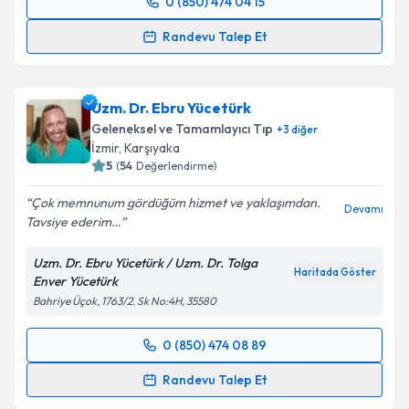
0 (850) 474 04 15
Randevu Takvimi Talebi
Randevu Talep Et
Dr. Soner Uyanık
için randevu takvimi talebi
oluşturun. Size bu uzmandan randevu almanız için bir
Uzm. Dr. Ebru Yücetürk
takvim hazırlandığında e-posta ile bilgilendireceğiz.
Geleneksel ve Tamamlayıcı Tıp
+
3
diğer
E-posta Adresiniz
İzmir
,
Karşıyaka
5
(
54
Değerlendirme)
Çok memnunum gördüğüm hizmet ve yaklaşımdan.
Devamı
Tavsiye ederim…
Kişisel verilerimin işlenmesine ilişkin
Aydınlatma
Metni
'ni okudum ve kişisel verilerimin belirtilen
Uzm. Dr. Ebru Yücetürk / Uzm. Dr. Tolga
kapsamda işlenmesini kabul ediyorum.
Haritada Göster
Enver Yücetürk
Bahriye Üçok, 1763/2. Sk No:4H, 35580
Takvim Talebini Gönder
0 (850) 474 08 89
Randevu Takvimi Talebi
Randevu Talep Et