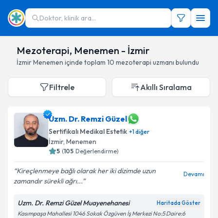
Doktor, klinik ara...
Mezoterapi, Menemen - İzmir
İzmir
Menemen
içinde toplam
10
mezoterapi uzmanı
bulundu
Filtrele
Akıllı Sıralama
Uzm. Dr. Remzi Güzel
Sertifikalı Medikal Estetik
+
1
diğer
İzmir
,
Menemen
5
(
105
Değerlendirme)
Kireçlenmeye bağlı olarak her iki dizimde uzun
Devamı
zamandır sürekli ağrı...
Uzm. Dr. Remzi Güzel Muayenehanesi
Haritada Göster
Kasımpaşa Mahallesi 1046 Sokak Özgüven İş Merkezi No:5 Daire:6