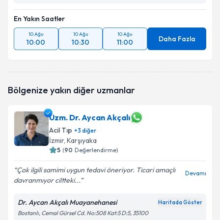
En Yakın Saatler
10 Ağu
10 Ağu
10 Ağu
Daha Fazla
10:00
10:30
11:00
Bölgenize yakın diğer uzmanlar
Uzm. Dr. Aycan Akçalı
Acil Tıp
+
3
diğer
İzmir
,
Karşıyaka
5
(
90
Değerlendirme)
Çok ilgili samimi uygun tedavi öneriyor. Ticari amaçlı
Devamı
davranmıyor ciltteki...
Dr. Aycan Akçalı Muayanehanesi
Haritada Göster
Bostanlı, Cemal Gürsel Cd. No:508 Kat:5 D:5, 35100