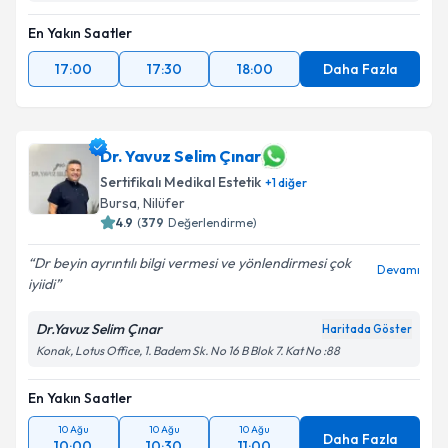
En Yakın Saatler
17:00
17:30
18:00
Daha Fazla
Dr. Yavuz Selim Çınar
Sertifikalı Medikal Estetik
+
1
diğer
Bursa
,
Nilüfer
4.9
(
379
Değerlendirme)
Dr beyin ayrıntılı bilgi vermesi ve yönlendirmesi çok
Devamı
iyiidi
Dr.Yavuz Selim Çınar
Haritada Göster
Konak, Lotus Office, 1. Badem Sk. No 16 B Blok 7. Kat No :88
En Yakın Saatler
10 Ağu
10 Ağu
10 Ağu
Daha Fazla
10:00
10:30
11:00