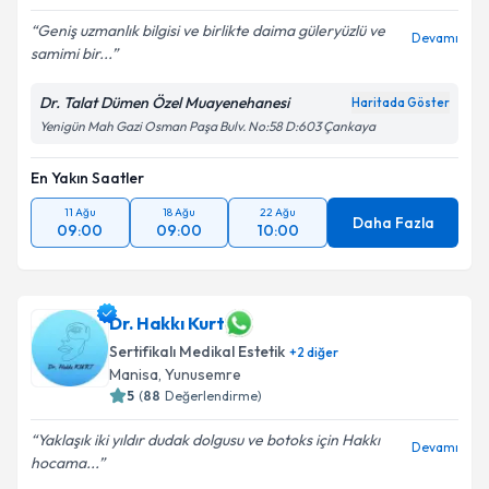
Geniş uzmanlık bilgisi ve birlikte daima güleryüzlü ve
Devamı
samimi bir...
Dr. Talat Dümen Özel Muayenehanesi
Haritada Göster
Yenigün Mah Gazi Osman Paşa Bulv. No:58 D:603 Çankaya
En Yakın Saatler
11 Ağu
18 Ağu
22 Ağu
Daha Fazla
09:00
09:00
10:00
Dr. Hakkı Kurt
Sertifikalı Medikal Estetik
+
2
diğer
Manisa
,
Yunusemre
5
(
88
Değerlendirme)
Yaklaşık iki yıldır dudak dolgusu ve botoks için Hakkı
Devamı
hocama...