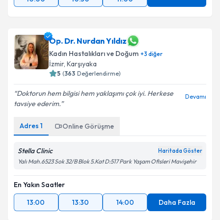
Op. Dr. Nurdan Yıldız
Kadın Hastalıkları ve Doğum
+
3
diğer
İzmir
,
Karşıyaka
5
(
363
Değerlendirme)
Doktorun hem bilgisi hem yaklaşımı çok iyi. Herkese
Devamı
tavsiye ederim.
Adres
1
Online Görüşme
Stella Clinic
Haritada Göster
Yalı Mah.6523 Sok 32/B Blok 5.Kat D:517 Park Yaşam Ofisleri Mavişehir
En Yakın Saatler
13:00
13:30
14:00
Daha Fazla