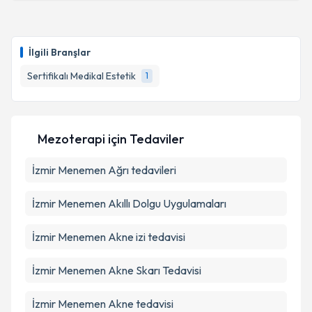
Uzm. Dr. Ebru Yücetürk
için randevu takvimi talebi
oluşturun. Size bu uzmandan randevu almanız için bir
takvim hazırlandığında e-posta ile bilgilendireceğiz.
İlgili Branşlar
E-posta Adresiniz
Sertifikalı Medikal Estetik
1
Kişisel verilerimin işlenmesine ilişkin
Aydınlatma
Mezoterapi
için Tedaviler
Metni
'ni okudum ve kişisel verilerimin belirtilen
kapsamda işlenmesini kabul ediyorum.
İzmir Menemen Ağrı tedavileri
Takvim Talebini Gönder
İzmir Menemen Akıllı Dolgu Uygulamaları
İzmir Menemen Akne izi tedavisi
İzmir Menemen Akne Skarı Tedavisi
İzmir Menemen Akne tedavisi