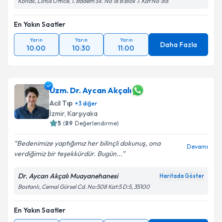
Konak, Lotus Office, 1. Badem Sk. No 16 B Blok 7. Kat No :88
En Yakın Saatler
Yarın
Yarın
Yarın
Daha Fazla
10:00
10:30
11:00
Uzm. Dr. Aycan Akçalı
Acil Tıp
+
3
diğer
İzmir
,
Karşıyaka
5
(
89
Değerlendirme)
Bedenimize yaptığımız her bilinçli dokunuş, ona
Devamı
verdiğimiz bir teşekkürdür. Bugün...
Dr. Aycan Akçalı Muayanehanesi
Haritada Göster
Bostanlı, Cemal Gürsel Cd. No:508 Kat:5 D:5, 35100
En Yakın Saatler