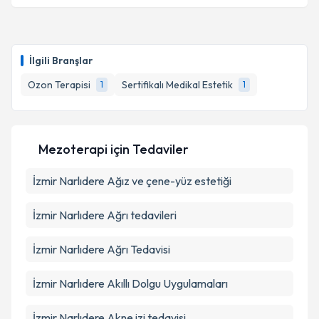
Dr. Soner Uyanık
için randevu takvimi talebi
oluşturun. Size bu uzmandan randevu almanız için bir
takvim hazırlandığında e-posta ile bilgilendireceğiz.
İlgili Branşlar
E-posta Adresiniz
Ozon Terapisi
Sertifikalı Medikal Estetik
1
1
Kişisel verilerimin işlenmesine ilişkin
Aydınlatma
Mezoterapi
için Tedaviler
Metni
'ni okudum ve kişisel verilerimin belirtilen
kapsamda işlenmesini kabul ediyorum.
İzmir Narlıdere Ağız ve çene-yüz estetiği
Takvim Talebini Gönder
İzmir Narlıdere Ağrı tedavileri
İzmir Narlıdere Ağrı Tedavisi
İzmir Narlıdere Akıllı Dolgu Uygulamaları
İzmir Narlıdere Akne izi tedavisi