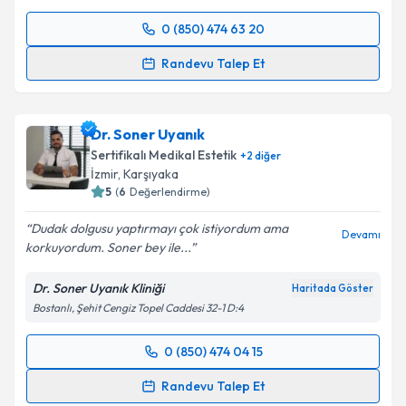
0 (850) 474 63 20
Randevu Takvimi Talebi
Randevu Talep Et
Dr. Nurullah Doster
için randevu takvimi talebi
oluşturun. Size bu uzmandan randevu almanız için bir
Dr. Soner Uyanık
takvim hazırlandığında e-posta ile bilgilendireceğiz.
Sertifikalı Medikal Estetik
+
2
diğer
E-posta Adresiniz
İzmir
,
Karşıyaka
5
(
6
Değerlendirme)
Dudak dolgusu yaptırmayı çok istiyordum ama
Devamı
korkuyordum. Soner bey ile...
Kişisel verilerimin işlenmesine ilişkin
Aydınlatma
Metni
'ni okudum ve kişisel verilerimin belirtilen
Dr. Soner Uyanık Kliniği
Haritada Göster
kapsamda işlenmesini kabul ediyorum.
Bostanlı, Şehit Cengiz Topel Caddesi 32-1 D:4
Takvim Talebini Gönder
0 (850) 474 04 15
Randevu Takvimi Talebi
Randevu Talep Et