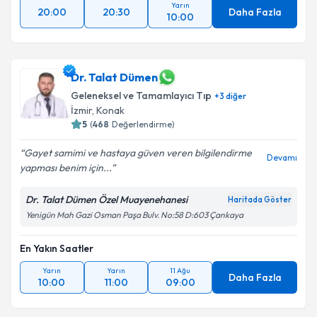
Yarın
20:00
20:30
Daha Fazla
10:00
Dr. Talat Dümen
Geleneksel ve Tamamlayıcı Tıp
+
3
diğer
İzmir
,
Konak
5
(
468
Değerlendirme)
Gayet samimi ve hastaya güven veren bilgilendirme
Devamı
yapması benim için...
Dr. Talat Dümen Özel Muayenehanesi
Haritada Göster
Yenigün Mah Gazi Osman Paşa Bulv. No:58 D:603 Çankaya
En Yakın Saatler
Yarın
Yarın
11 Ağu
Daha Fazla
10:00
11:00
09:00