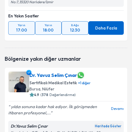
No:7, 35320 Narlıdere/İzmir
En Yakın Saatler
Yarın
Yarın
8 Ağu
Daha Fazla
17:00
18:00
12:30
Bölgenize yakın diğer uzmanlar
Dr. Yavuz Selim Çınar
Sertifikalı Medikal Estetik
+
1
diğer
Bursa
,
Nilüfer
4.9
(
378
Değerlendirme)
yıldızı sonuna kadar hak ediyor. İlk görüşmeden
Devamı
itibaren profesyonel,...
Dr.Yavuz Selim Çınar
Haritada Göster