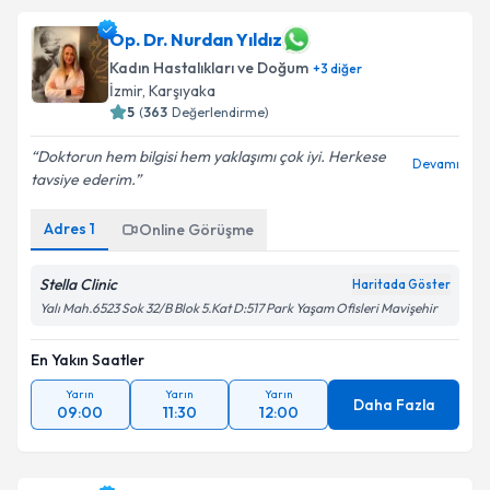
Op. Dr. Nurdan Yıldız
Kadın Hastalıkları ve Doğum
+
3
diğer
İzmir
,
Karşıyaka
5
(
363
Değerlendirme)
Doktorun hem bilgisi hem yaklaşımı çok iyi. Herkese
Devamı
tavsiye ederim.
Adres
1
Online Görüşme
Stella Clinic
Haritada Göster
Yalı Mah.6523 Sok 32/B Blok 5.Kat D:517 Park Yaşam Ofisleri Mavişehir
En Yakın Saatler
Yarın
Yarın
Yarın
Daha Fazla
09:00
11:30
12:00