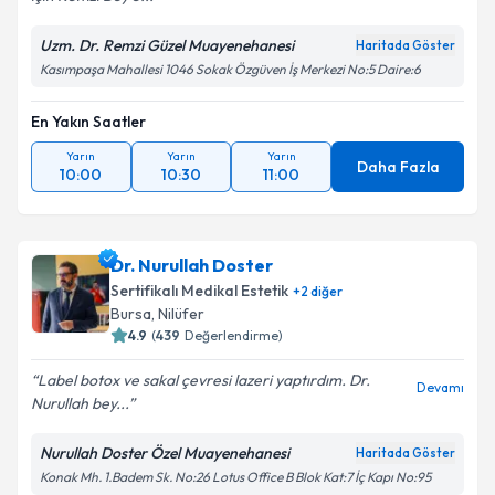
Uzm. Dr. Remzi Güzel Muayenehanesi
Haritada Göster
Kasımpaşa Mahallesi 1046 Sokak Özgüven İş Merkezi No:5 Daire:6
En Yakın Saatler
Yarın
Yarın
Yarın
Daha Fazla
10:00
10:30
11:00
Dr. Nurullah Doster
Sertifikalı Medikal Estetik
+
2
diğer
Bursa
,
Nilüfer
4.9
(
439
Değerlendirme)
Label botox ve sakal çevresi lazeri yaptırdım. Dr.
Devamı
Nurullah bey...
Nurullah Doster Özel Muayenehanesi
Haritada Göster
Konak Mh. 1.Badem Sk. No:26 Lotus Office B Blok Kat:7 İç Kapı No:95