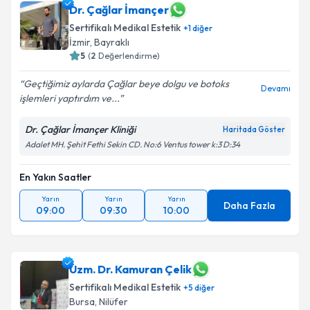
Dr. Çağlar İmançer
Sertifikalı Medikal Estetik
+
1
diğer
İzmir
,
Bayraklı
5
(
2
Değerlendirme)
Geçtiğimiz aylarda Çağlar beye dolgu ve botoks
Devamı
işlemleri yaptırdım ve...
Dr. Çağlar İmançer Kliniği
Haritada Göster
Adalet MH. Şehit Fethi Sekin CD. No:6 Ventus tower k:3 D:34
En Yakın Saatler
Yarın
Yarın
Yarın
Daha Fazla
09:00
09:30
10:00
Uzm. Dr. Kamuran Çelik
Sertifikalı Medikal Estetik
+
5
diğer
Bursa
,
Nilüfer