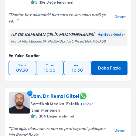
5
(
154
Değerlendirme)
Doktor bey aklımdaki tüm soru ve sorunları nazikçe
Devamı
ve...
UZ.DR.KAMURAN ÇELİK MUAYENEHANESİ
Haritada Göster
Konak Mh. 1.Badem Sk. No:26/B Lotus Office B Blok K:5 D:58
En Yakın Saatler
Yarın
Yarın
Yarın
Daha Fazla
09:30
10:00
10:30
Uzm. Dr. Remzi Güzel
Sertifikalı Medikal Estetik
+
1
diğer
İzmir
,
Menemen
5
(
104
Değerlendirme)
Çok ilgili, alanında uzman ve profesyonel yaklaşımı
Devamı
için Remzi Bey’e...