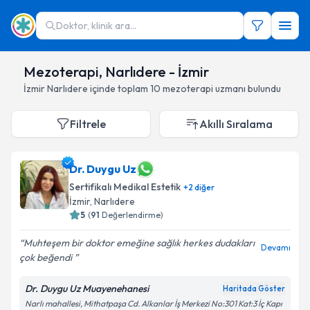
Doktor, klinik ara...
Mezoterapi, Narlıdere - İzmir
İzmir
Narlıdere
içinde toplam
10
mezoterapi uzmanı
bulundu
Filtrele
Akıllı Sıralama
Dr. Duygu Uz
Sertifikalı Medikal Estetik
+
2
diğer
İzmir
,
Narlıdere
5
(
91
Değerlendirme)
Muhteşem bir doktor emeğine sağlık herkes dudakları
Devamı
çok beğendi
Dr. Duygu Uz Muayenehanesi
Haritada Göster
Narlı mahallesi, Mithatpaşa Cd. Alkanlar İş Merkezi No:301 Kat:3 İç Kapı